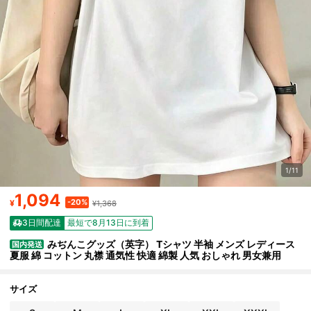
1/11
1,094
-20%
¥
¥1,368
3日間配達
最短で8月13日に到着
みぢんこグッズ（英字） Tシャツ 半袖 メンズ レディース
国内発送
夏服 綿 コットン 丸襟 通気性 快適 綿製 人気 おしゃれ 男女兼用
サイズ