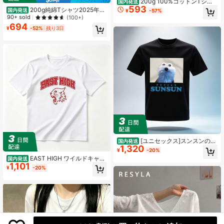
200g 100%コットンTシャ
国内発送
593
ツ、2026年夏ファッション柄プリン
200g純綿Tシャツ2025年夏
国内発送
¥
-57%
ト半袖Tシャツ、カップルスタイル、
レディース新作半袖純綿ホリデー柄
90+ sold
(100+)
インナーウェア、アウターウェア、
半袖丸首カップル着用小シャツトッ
694
¥
-52%
残り3日
オフィスカジュアルラウンドネック
プス
半袖トップス
[ユニセックス]スンスンのか
国内発送
1,320
お 夏服 メンズ 半袖シャツ 綿 丸首 通
¥
-20%
気性 薄い 快適 レディース-SHIRT
EAST HIGH ワイルドキャッ
国内発送
1,101
ツ Tシャツ - カレッジ風ロゴ 半袖 綿
¥
-20%
100% 通気性抜群 柔らか素材 夏服 カ
ジュアル スポーツ 運動会 部活 チー
ムウェア お揃い ペアルック プレゼ
ント メンズ レディース