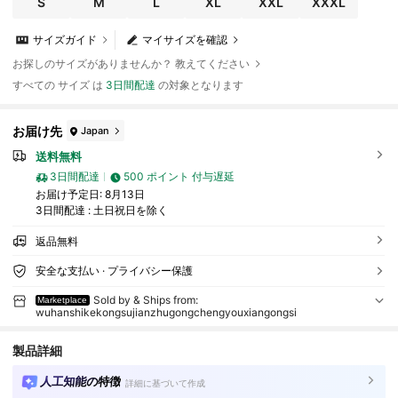
S
M
L
XL
XXL
XXXL
サイズガイド
マイサイズを確認
お探しのサイズがありませんか？ 教えてください
すべての サイズ は
3日間配達
の対象となります
お届け先
Japan
送料無料
3日間配達
500 ポイント 付与遅延
お届け予定日:
8月13日
3日間配達 : 土日祝日を除く
返品無料
安全な支払い · プライバシー保護
Sold by & Ships from:
Marketplace
wuhanshikekongsujianzhugongchengyouxiangongsi
製品詳細
人工知能の特徴
詳細に基づいて作成