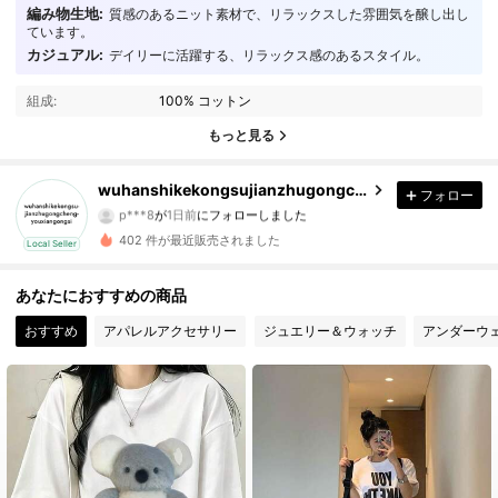
編み物生地:
質感のあるニット素材で、リラックスした雰囲気を醸し出し
ています。
カジュアル:
デイリーに活躍する、リラックス感のあるスタイル。
18 フォロワー
4.55
組成:
100% コットン
18 フォロワー
4.55
もっと見る
18 フォロワー
4.55
wuhanshikekongsujianzhugongchengyouxiangongsi
フォロー
p***8
が
1日前
にフォローしました
18 フォロワー
4.55
402 件が最近販売されました
Local Seller
18 フォロワー
4.55
あなたにおすすめの商品
18 フォロワー
4.55
おすすめ
アパレルアクセサリー
ジュエリー＆ウォッチ
アンダーウ
18 フォロワー
4.55
18 フォロワー
4.55
18 フォロワー
4.55