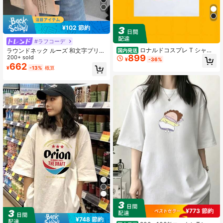
¥102 節約
#ラフコーデ
ロナルドコスプレ T シャツ
ラウンドネック ルーズ 和文字プリン
国内発送
899
――おもしろファストフードプリン
ト カジュアル 半袖Tシャツ、春夏 ホ
200+ sold
¥
-36%
ト半袖 T シャツ ユニセックス 夏用
ワイト
662
¥
-13%
概算
純綿 アメリカンレトロ ノスタルジッ
ク トップス ゆったりカジュアル カ
ップルコーデ パロディ クリエイティ
ブ
7
¥773 節約
¥748 節約