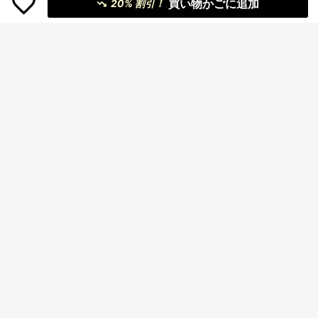
買い物かごに追加
20% 割引！
5
Resyla フレンチスタイル スリップド
レス レイヤード フリル付き長袖Tシ
#5 ベストセラー
に シアー デイリーシャツ
ャツ カバーアップ レディース 夏用
900+ sold
現地出荷の100%純綿200g
国内発送
日よけトップス
1,002
1,101
Tシャツ、2026レディース夏ファッ
¥
-3%
概算
¥
-20%
ションプリント半袖Tシャツ、カップ
ルスタイル、インナーにもアウター
にも適し、オフィスカジュアルラウ
ンドネックの楽しい半袖トップス。