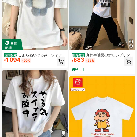
18 フォロワー
4.55
18 フォロワー
4.55
こあらぬいぐるみ Tシャツ
真綿半袖夏の新しいプリン
国内発送
国内発送
1,094
883
半袖 メンズ レディース 夏服 綿 コッ
ト上着のおしゃれでゆったりしたtシ
¥
-20%
¥
-36%
トン 丸襟 通気性 快適 綿製 人気 おし
ャツ
ゃれ 男女兼用
4-5日