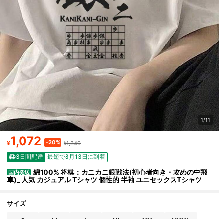
1/11
1,072
-20%
¥
¥1,340
3日間配達
最短で8月13日に到着
綿100% 将棋：カニカニ銀戦法(初心者向き・攻めの中飛
国内発送
車)_ 人気 カジュアル Tシャツ 個性的 半袖 ユニセックスTシャツ
サイズ