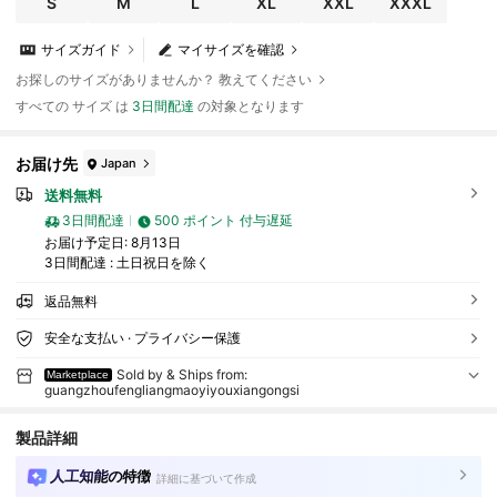
S
M
L
XL
XXL
XXXL
サイズガイド
マイサイズを確認
お探しのサイズがありませんか？ 教えてください
すべての サイズ は
3日間配達
の対象となります
お届け先
Japan
送料無料
3日間配達
500 ポイント 付与遅延
お届け予定日:
8月13日
3日間配達 : 土日祝日を除く
返品無料
安全な支払い · プライバシー保護
Sold by & Ships from:
Marketplace
guangzhoufengliangmaoyiyouxiangongsi
製品詳細
人工知能の特徴
詳細に基づいて作成