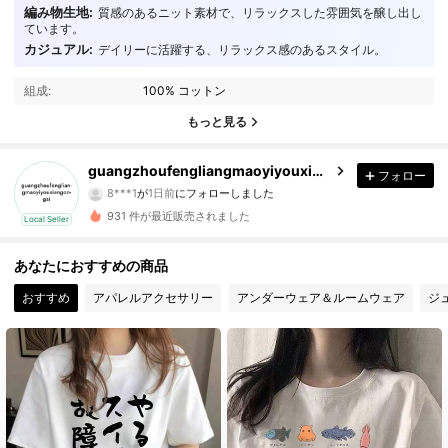
編み物生地:
質感のあるニット素材で、リラックスした雰囲気を醸し出し
ています。
カジュアル:
デイリーに活躍する、リラックス感のあるスタイル。
15 フォロワー
4.75
組成:
100% コットン
15 フォロワー
4.75
もっと見る
15 フォロワー
4.75
guangzhoufengliangmaoyiyouxiangongsi
フォロー
8***1
が
1日前
にフォローしました
15 フォロワー
4.75
931 件が最近販売されました
Local Seller
15 フォロワー
4.75
あなたにおすすめの商品
15 フォロワー
4.75
おすすめ
アパレルアクセサリー
アンダーウェア＆ルームウェア
ジ
15 フォロワー
4.75
15 フォロワー
4.75
15 フォロワー
4.75