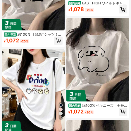
EAST HIGH ワイルドキャッ
国内発送
ツ Tシャツ - カレッジ風ロゴ 半袖 綿
1,078
¥
-20%
100% 通気性抜群 柔らか素材 夏服 カ
ジュアル スポーツ 運動会 部活 チー
ムウェア お揃い ペアルック プレゼ
ント メンズ レディース
綿100% 【競馬Tシャツ！競
国内発送
馬グッズ！】競馬シリーズ いつも4
1,072
¥
-20%
着 カジュアル メンズ 和風デザイン
ゆるキャラ ユニセックスTシャツ
綿100% ペキニーズ 全身
国内発送
【せいこせんせい】 Tシャツ 半袖 メ
1,072
¥
-20%
ンズ レディース 夏服 綿 丸襟 通気性
快適 綿製 人気 おしゃれ 男女兼用
7