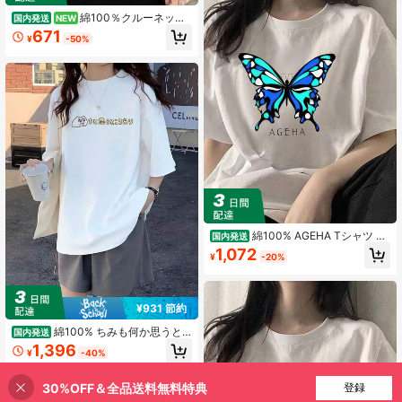
綿100％クルーネック
国内発送
NEW
プリント半袖Tシャツ、女性用新作夏
671
¥
-50%
服、スタイリッシュなゆったりカジ
ュアルトップス
綿100% AGEHA Tシャツ 半
国内発送
袖 メンズ レディース 夏服 綿 丸襟 通
1,072
¥
-20%
気性 快適 綿製 人気 おしゃれ 男女兼
用
¥931 節約
綿100% ちみも何か思うと
国内発送
ころあるらしい Tシャツ 半袖 メンズ
1,396
¥
-40%
レディース 夏服 綿 コットン 丸襟 通
気性 快適 綿製 人気 おしゃれ 男女兼
用
30%OFF＆全品送料無料特典
買い物かごに追加
登録
20% 割引！