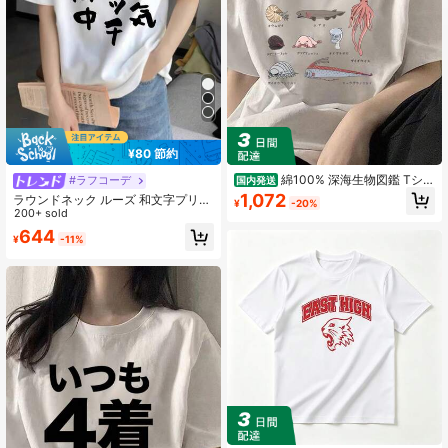
15 フォロワー
4.75
15 フォロワー
4.75
¥80 節約
綿100% 深海生物図鑑 Tシャ
#ラフコーデ
国内発送
ツ 半袖 メンズ レディース 夏服 綿 丸
1,072
ラウンドネック ルーズ 和文字プリン
¥
-20%
襟 通気性 快適 綿製 人気 おしゃれ 男
ト カジュアル 半袖Tシャツ、春夏 ホ
200+ sold
女兼用
ワイト
644
¥
-11%