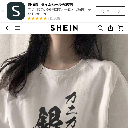
SHEIN - タイムセール実施中!
×
アプリ限定の500円OFFクーポン「JPAPP」を
インストール
今すぐ使おう！
(11,600)