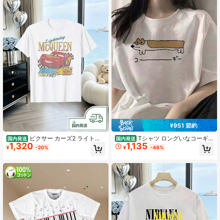
汎用性の高いクルーネック,そして半
勤、通学、普段着など、様々なシー
袖が特徴だ.
ンで活躍する万能Tシャツです。 一
枚で着ても、インナーとしても着用
できる、シンプルで合わせやすいミ
モザのベーシックデザインです。
¥951 節約
ピクサー カーズ2 ライトニ
Tシャツ ロングいなコーギ
国内発送
国内発送
1,320
1,135
ング・マックィーン Think Fast ポー
ー メンズ 半袖 春 夏 プリント 綿製
¥
-20%
¥
-46%
トレートシャツ
大きいきいサイズ 男女兼用 tシャツ
夏服 半袖 春服