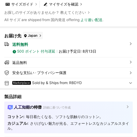
サイズガイド
マイサイズを確認
お探しのサイズがありませんか？ 教えてください
All サイズ are shipped from 国内発送 offering
より速い配送
.
お届け先
Japan
送料無料
500 ポイント 付与遅延
お届け予定日:
8月13日
返品無料
安全な支払い · プライバシー保護
Sold by & Ships from: RBDYD
Marketplace
製品詳細
人工知能の特徴
詳細に基づいて作成
コットン:
毎日着たくなる、ソフトな肌触りのコットン。
カジュアル:
さりげない魅力が光る、エフォートレスなカジュアルスタイ
9 フォロワー
3.73
ル。