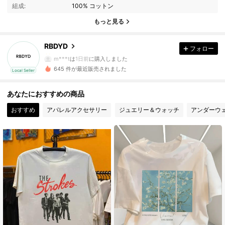
9 フォロワー
3.73
組成:
100% コットン
もっと見る
9 フォロワー
3.73
RBDYD
フォロー
9 フォロワー
3.73
m***t
は
1日前
に購入しました
645 件が最近販売されました
Local Seller
9 フォロワー
3.73
あなたにおすすめの商品
9 フォロワー
3.73
おすすめ
アパレルアクセサリー
ジュエリー＆ウォッチ
アンダーウ
9 フォロワー
3.73
9 フォロワー
3.73
9 フォロワー
3.73
9 フォロワー
3.73
9 フォロワー
3.73