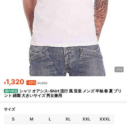
1/13
1,320
-20%
¥
¥1,650
シャツ オアシス-Shirt 流行 風 音楽 メンズ 半袖 春 夏 プリ
国内発送
ント 綿製 大きいサイズ 男女兼用
サイズ
S
M
L
XL
XXL
XXXL