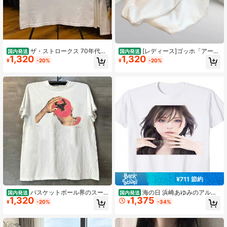
ザ・ストロークス 70年代＆
[レディース]ゴッホ「アーモ
国内発送
国内発送
1,320
1,320
80年代 クラシックデザイン なシャ
ンドの花」プリントシャツ 三連祭壇
¥
-20%
¥
-20%
ツ
画風 水色背景 半袖 カジュアル 柔ら
か快適 春のロマンチックアートウェ
ア 1枚
¥711 節約
バスケットボール界のスー
海の日 浜崎あゆみのアルバ
国内発送
国内発送
1,320
1,375
パースター,デニス・ロッドマンは,ア
ム『ミモザ』のジャケットプリントT
¥
-20%
¥
-34%
メリカンスタイルのダイレクトイン
シャツ。 フレッシュでスタイリッシ
ジェクション製法の半袖シャツを着
ュなファンサポート版で、ピュアコ
用している.このシャツは,小さな襟,
ットン素材の半袖Tシャツです。 通