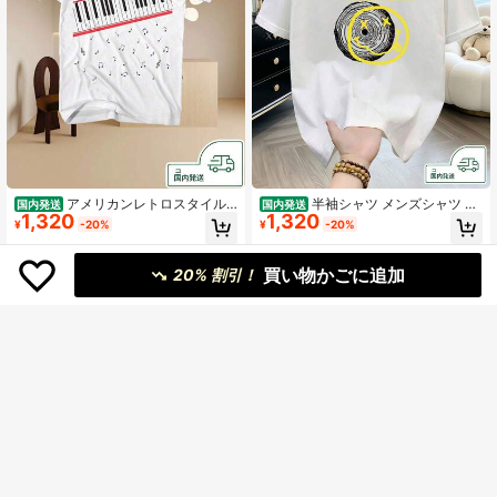
アメリカンレトロスタイル
半袖シャツ メンズシャツ ニ
国内発送
国内発送
1,320
1,320
のウエスタン風半袖シャツ - ,マイケ
ルヴァーナ 半袖 夏服 レディースシ
¥
-20%
¥
-20%
ル・ジョセフ・ジャクソン
ャツ コットン 丸首 通気 快適 綿 人気
おしゃれ 男女兼用 大きいサイズ 200
g純綿半袖シャツ1枚片面プリント
買い物かごに追加
20% 割引！
¥494 節約