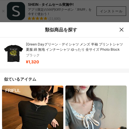
SHEIN - タイムセール実施中!
×
アプリ限定の500円OFFクーポン「JPAPP」を
インストール
今すぐ使おう！
(11,600)
類似商品を探す
[Green Dayグリーン・デイシャツ メンズ 半袖 プリントシャツ
夏服 綿 無地 インナーシャツ ゆったり 全サイズ Photo Block
ブラック
¥1,320
似ているアイテム