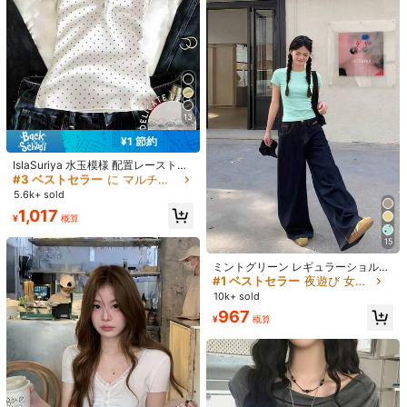
¥176 節約
#1 ベストセラー
紫の 女性用トップス、ブラウス、Tシャツ
9
売り切れ間近！
yohuperloth
¥1 節約
#1 ベストセラー
#1 ベストセラー
紫の 女性用トップス、ブラウス、Tシャツ
紫の 女性用トップス、ブラウス、Tシャツ
#1 ベストセラー
に イエロー オフィスデイリートップス
レディース カジュアル デイリー通勤
ミニマル 無地 フィット ホルターネ
売り切れ間近！
売り切れ間近！
高リピート率
売り切れ間近！
#クラシカルガーリー
ックトップ 夏 エステティック
#1 ベストセラー
紫の 女性用トップス、ブラウス、Tシャツ
2.2k+ sold
(100+)
#1 ベストセラー
#1 ベストセラー
に イエロー オフィスデイリートップス
に イエロー オフィスデイリートップス
夏 韓国風 ラウンドネック フィット
カジュアル ドット柄 半袖Tシャツ イ
売り切れ間近！
13
高リピート率
高リピート率
売り切れ間近！
売り切れ間近！
799
¥
-18%
概算
エロー、エステティック
#3 ベストセラー
に マルチカラー 女性用Tシャツ
#1 ベストセラー
に イエロー オフィスデイリートップス
10k+ sold
(1000+)
¥1 節約
売り切れ間近！
高リピート率
売り切れ間近！
1,126
¥
概算
#3 ベストセラー
#3 ベストセラー
に マルチカラー 女性用Tシャツ
に マルチカラー 女性用Tシャツ
IslaSuriya 水玉模様 配置レーストリ
ム 特殊ダブルプロセス レディース
売り切れ間近！
売り切れ間近！
胸ボタン 半袖Tシャツ
#3 ベストセラー
に マルチカラー 女性用Tシャツ
5.6k+ sold
売り切れ間近！
1,017
¥
概算
#1 ベストセラー
夜遊び 女性用Tシャツ
15
売り切れ間近！
#1 ベストセラー
#1 ベストセラー
夜遊び 女性用Tシャツ
夜遊び 女性用Tシャツ
ミントグリーン レギュラーショルダ
ー 半袖Tシャツ レディース、夏、ラ
売り切れ間近！
売り切れ間近！
ウンドネック、スリムフィット、シ
#1 ベストセラー
夜遊び 女性用Tシャツ
10k+ sold
ックなアメリカンスタイル 多用途 セ
売り切れ間近！
967
クシー トップス カジュアル、クリー
¥
概算
ンガール エステティック