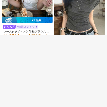
類似した在庫アイテムはこちら
全てを見る
申し訳ございませんが、この商品は完売しました。
¥1 節約
#5 ベストセラー
夜遊び 女性用Tシャツ
売り切れ間近！
#韓国スタイル
30%OFF＆全品送料無料特典
完売
登録
#5 ベストセラー
#5 ベストセラー
夜遊び 女性用Tシャツ
夜遊び 女性用Tシャツ
レース付きVネック 半袖ブラウス カ
ジュアル ホワイト 夏用 レディース
売り切れ間近！
売り切れ間近！
#5 ベストセラー
夜遊び 女性用Tシャツ
10k+ sold
(1000+)
売り切れ間近！
1,228
¥
概算
#1 ベストセラー
に カウルネック 女性用トップス、ブラウス、Tシャツ
yohuperloth
売り切れ間近！
韓国風フリルオフショルダー半袖T
シャツ、フィットウエストスリミン
#1 ベストセラー
#1 ベストセラー
に カウルネック 女性用トップス、ブラウス、Tシャツ
に カウルネック 女性用トップス、ブラウス、Tシャツ
グ多用途トップ カジュアルサマー
2.5k+ sold
売り切れ間近！
売り切れ間近！
#1 ベストセラー
に カウルネック 女性用トップス、ブラウス、Tシャツ
809
¥
-20%
概算
売り切れ間近！