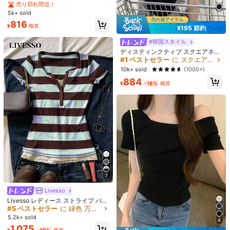
ル スローガン プリント 半袖 Tシャ
売り切れ間近！
ツ
5k+ sold
816
¥
概算
¥195 節約
#1 ベストセラー
に スクエアネック 女性用トップス、ブラウス、Tシャツ
売り切れ間近！
#韓国スタイル
#1 ベストセラー
#1 ベストセラー
に スクエアネック 女性用トップス、ブラウス、Tシャツ
に スクエアネック 女性用トップス、ブラウス、Tシャツ
ディスティンクティブ スクエアネッ
ク 半袖Tシャツ、リボンデザイン、
売り切れ間近！
売り切れ間近！
スリムフィット フラッタリングトッ
#1 ベストセラー
に スクエアネック 女性用トップス、ブラウス、Tシャツ
10k+ sold
(1000+)
プ カジュアル ブラック 夏
売り切れ間近！
884
¥
-18%
概算
8
6
レディース 無地 レギュラーショルダ
ー 半袖Tシャツ ラウンドネック スリ
売り切れ間近！
売り切れ間近！
ムフィット 美シルエット 伸縮性 軽
2.8k+ sold
(1000+)
10k+ sold
(1000+)
量 通気性 快適 夏用 万能 オールマッ
721
1,123
チ トップス
¥
概算
¥
概算
MOREGETS BEAUTY
7
Livesso
Livesso レディース ストライプ パッ
チワーク 配色 スクエアネック ハー
#5 ベストセラー
に 緑色 万能デイリートップス
フジップ フィット 半袖Tシャツ グラ
5.2k+ sold
4
フィックTシャツ 夏 かわいいトップ
1,075
ス