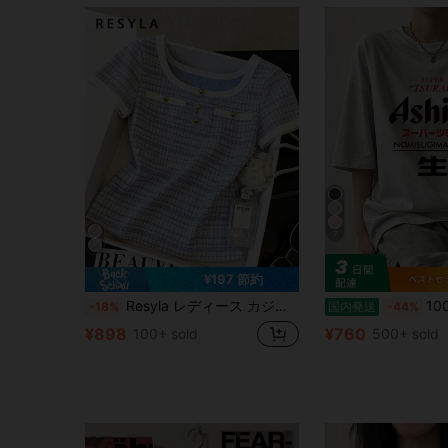
7
¥197 節約
Resyla レディース カジュアル チェック柄 半袖Tシャツ 夏用
100%綿 半袖 ラウン
-18%
国内発送
-44%
¥898
¥760
100+ sold
500+ sold