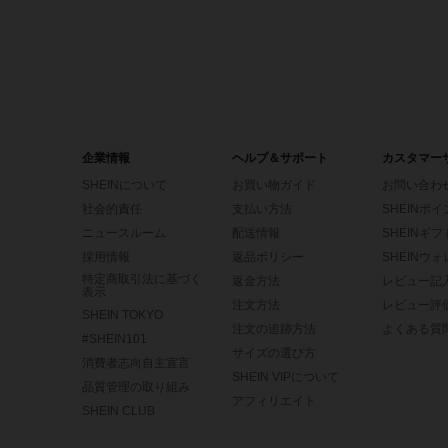
企業情報
ヘルプ＆サポート
カスタマー
SHEINについて
お買い物ガイド
お問い合わ
社会的責任
支払い方法
SHEINポ
ニュースルーム
配送情報
SHEINギ
採用情報
返品ポリシー
SHEINウ
特定商取引法に基づく
返金方法
レビュー記
表示
注文方法
レビュー評
SHEIN TOKYO
注文の追跡方法
よくある質
#SHEIN101
サイズの選び方
消費者志向自主宣言
SHEIN VIPについて
品質管理の取り組み
アフィリエイト
SHEIN CLUB