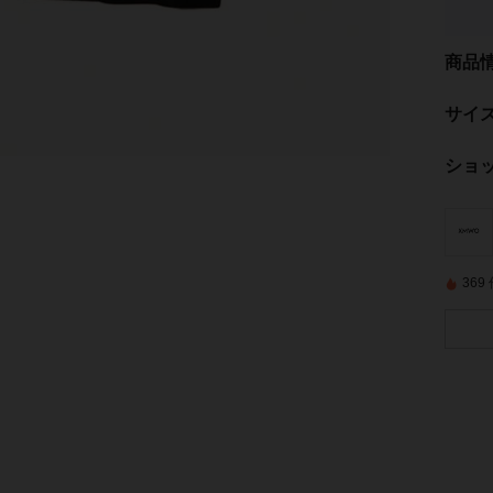
商品
サイ
ショ
36