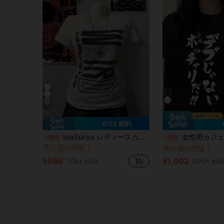
7
¥153 節約
に スクープネック 女性用トップス、ブラウス、Tシャツ
#4 ベストセラー
IslaSuriya レディースカジュアルスローガンプリントラインストーンショートスリーブTシャツ
女性用カジュアルルーズラウンドネック面白いカートゥーングラフィックシ
-18%
-11%
売り切れ間近！
売り切れ間近！
に スクープネック 女性用トップス、ブラウス、Tシャツ
に スクープネック 女性用トップス、ブラウス、Tシャツ
#4 ベストセラー
#4 ベストセラー
売り切れ間近！
売り切れ間近！
¥696
¥1,002
10k+ sold
300+ sol
に スクープネック 女性用トップス、ブラウス、Tシャツ
#4 ベストセラー
売り切れ間近！