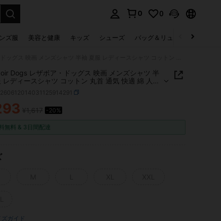
0
0
select.
ンズ服
美容と健康
キッズ
シューズ
バッグ＆リュック
下着＆
Reservoir Dogs レザボア・ドッグス 映画 メンズシャツ 半袖 夏服 レディースシャツ コットン 丸首 通気 快適 綿 人気 おしゃれ 男女兼用 大きいサイズ
rvoir Dogs レザボア・ドッグス 映画 メンズシャツ 半
服 レディースシャツ コットン 丸首 通気 快適 綿 人気
れ 男女兼用 大きいサイズ
z260612014031125914291
293
¥1,617
-20%
ICE AND AVAILABILITY
料無料 & 3日間配達
ズ
M
L
XL
XXL
L
イズガイド