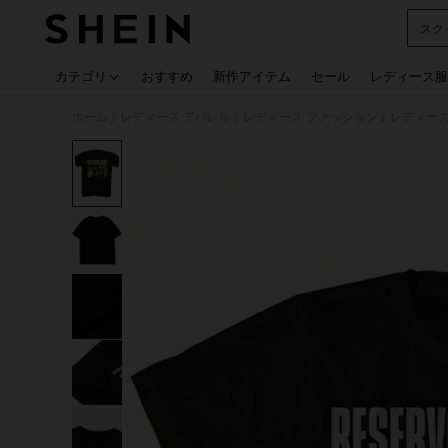
スク
Use up
カテゴリ
おすすめ
新作アイテム
セール
レディース服
ホーム
レディース アパレル
レディース ファッション
レディース
/
/
/