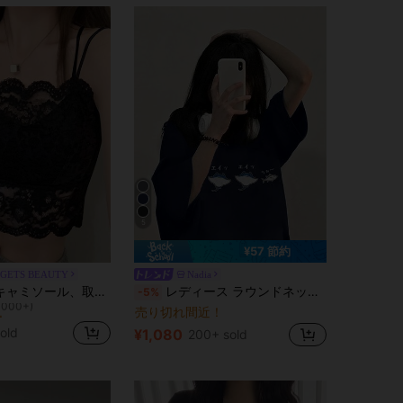
5
¥57 節約
GETS BEAUTY
Nadia
！
女性用レースキャミソール、取り外し可能なパッド付き、かわいい&セクシーな無地インナー、新学期、冬、クリスマス、春節、カジュアルブラックサマーに適しています、シック&エレガント
レディース ラウンドネック ルーズ カジュアル レター&魚柄 半袖Tシャツ 春夏
-5%
1000+)
！
！
売り切れ間近！
1000+)
1000+)
old
¥1,080
200+ sold
！
1000+)