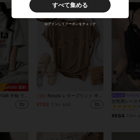
すべて集める
ログインしてクーポンをチェック
5
6
¥588 節約
ドネック Tシャツ 夏服 レディース おもしろプリント ゆったり カジュアル トップス
Resyla レタープリント 半袖Tシャツ、ウィメンズグラフィックTシャツ
MORE
-3%
売り切れ間近
(
¥792
1.1k+ sold
売り切れ間近
売り切れ間近
(
(
¥684
10k+ s
売り切れ間近
(