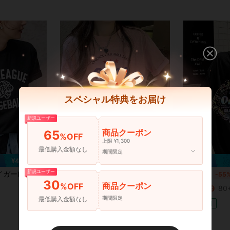
スペシャル特典をお届け
新規ユーザー
商品クーポン
65
%OFF
7
上限 ¥1,300
最低購入金額なし
期間限定
¥406 節約
¥140 節約
新規ユーザー
ルーズフィット半袖Tシャツ 100%コットン 200グラム レディース半袖トップス 1枚
200g純綿tシャツ2026年夏レディース新品半袖純綿少女柄プリント半袖丸首カップルが着る丸首レディーストップス
国内発送
-30%
残り3日
国内発送
-55
30
商品クーポン
%OFF
(500+)
¥699
80+
¥326
1.3k+ sold
期間限定
最低購入金額なし
4-5日