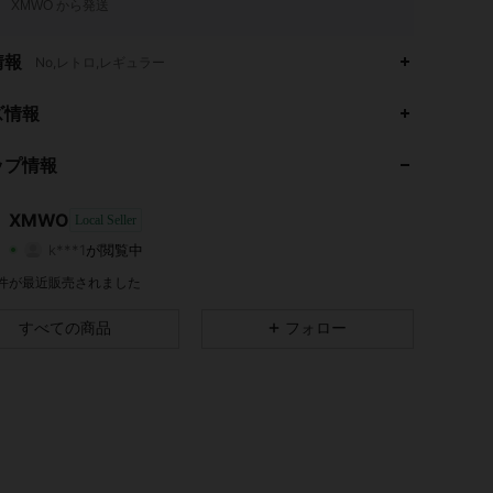
XMWO から発送
情報
No,レトロ,レギュラー
4.26
5.9K
15
ズ情報
4.26
5.9K
15
ップ情報
4.26
5.9K
15
XMWO
Local Seller
k***1
が閲覧中
4.26
5.9K
15
評価
商品
フォロワー
9 件が最近販売されました
4.26
5.9K
15
すべての商品
フォロー
4.26
5.9K
15
4.26
5.9K
15
4.26
5.9K
15