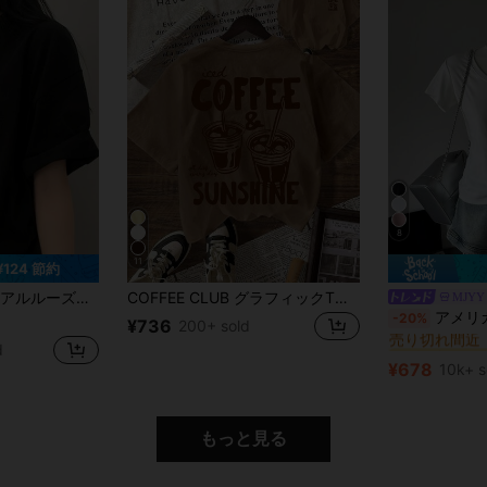
8
11
¥124 節約
ョートスリーブTシャツ、ミニマリストデザイン、春夏ブラック
COFFEE CLUB グラフィックTシャツ、レディースカジュアルラウンドネック半袖Tシャツ、夏、バケーション、ビーチに適したブラウン
MJYY
#1 ベストセラー
アメリカンスタイル ショートスリーブ
-20%
¥736
売り切れ間近
200+ sold
#1 ベストセラー
#1 ベストセラー
d
売り切れ間近
売り切れ間近
¥678
10k+ s
#1 ベストセラー
売り切れ間近
もっと見る