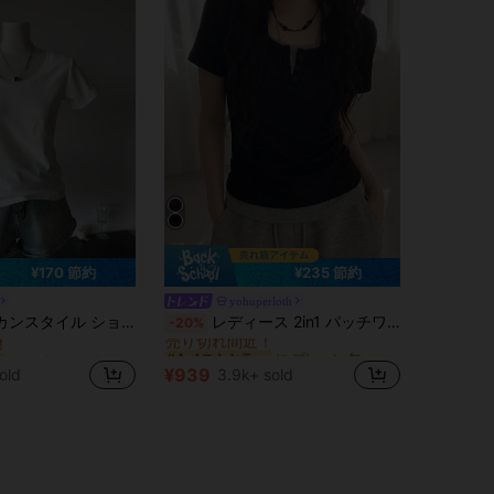
¥170 節約
¥235 節約
yohuperloth
ファブリック 女性用Tシャツ
に プレーン 無地のカジュアルTシャツ
#4 ベストセラー
 クルーネック フィッテッド Tシャツ レディース、春夏、新作ホワイトカジュアルトップス
レディース 2in1 パッチワーク スリムフィット 多用途 カジュアル 半袖Tシャツ ブラック 夏用
-20%
！
売り切れ間近！
ファブリック 女性用Tシャツ
ファブリック 女性用Tシャツ
に プレーン 無地のカジュアルTシャツ
に プレーン 無地のカジュアルTシャツ
#4 ベストセラー
#4 ベストセラー
！
！
売り切れ間近！
売り切れ間近！
¥939
old
3.9k+ sold
ファブリック 女性用Tシャツ
に プレーン 無地のカジュアルTシャツ
#4 ベストセラー
！
売り切れ間近！