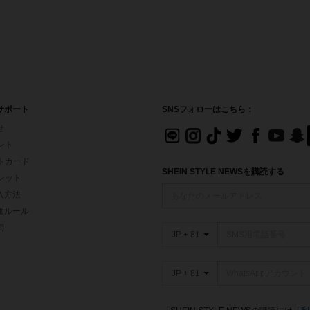
サポート
SNSフォローはこちら：
せ
イント
フトカード
SHEIN STYLE NEWSを購読する
ォレット
入方法
価ルール
問
JP + 81
JP + 81