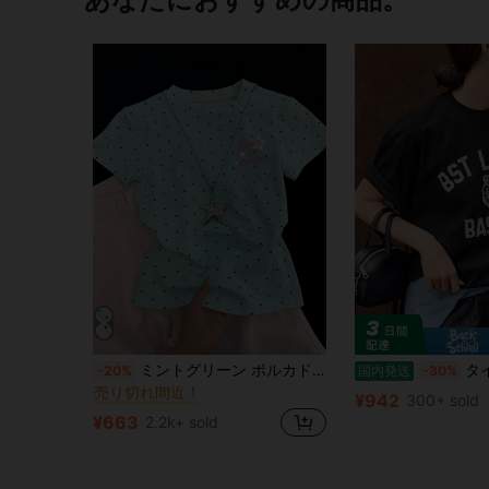
に 短い カジュアルTシャツ
#7 ベストセラー
ミントグリーン ポルカドット スクエアネック Y2K 半袖トップ、スター&レターグラフィック、夏 セクシー スリムフィット Tシャツ レディース カジュアル
タイガーレタープリント柄
-20%
国内発送
-30%
売り切れ間近！
に 短い カジュアルTシャツ
に 短い カジュアルTシャツ
#7 ベストセラー
#7 ベストセラー
¥942
300+ sold
売り切れ間近！
売り切れ間近！
¥663
2.2k+ sold
に 短い カジュアルTシャツ
#7 ベストセラー
売り切れ間近！