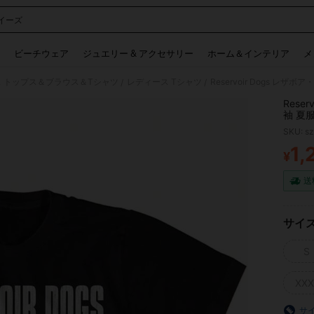
イーズ
 and down arrow keys to navigate search 検索履歴 and 人気ワード. Press Enter to 
ビーチウェア
ジュエリー & アクセサリー
ホーム＆インテリア
メ
 トップス＆ブラウス＆Tシャツ
レディース Tシャツ
/
/
Rese
袖 夏
おしゃ
SKU: s
1,
¥
PR
送
サイ
S
XXX
サ