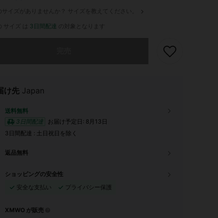
のサイズがありませんか？ サイズを教えてください。
 サイズ は
3日間配達
の対象となります
ありませんが、この商品は完売しました。
完売
届け先
Japan
送料無料
3日間配達
お届け予定日:
8月13日
3日間配達 : 土日祝日を除く
返品無料
ショッピングの安全性
安全な支払い
プライバシー保護
XMWO が販売