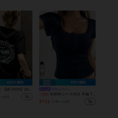
4.26
5.9K
15
4.26
5.9K
15
10
¥863 節約
¥161 節約
【綿 100%】200g 厚手半袖 t シャツレディース 夏服 y2k レインボーオリオンビール紋章バックプリントトップス オーバーサイズてぃーしゃつ オフィスカジュアル おしゃれ旅行用ブラック半袖トップス
Ritzy Row
%
SHEIN レース付き 半袖 Tシャツ レディース、夏新作 スリムフィット 3つボタンフロントトップス
-18%
 sold
¥733
2.4k+ sold