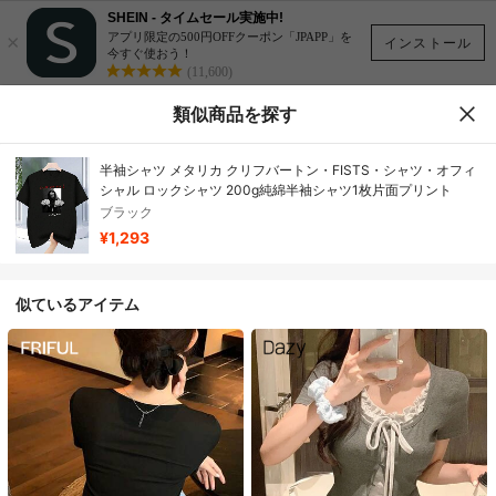
SHEIN - タイムセール実施中!
×
アプリ限定の500円OFFクーポン「JPAPP」を
インストール
今すぐ使おう！
(11,600)
類似商品を探す
半袖シャツ メタリカ クリフバートン・FISTS・シャツ・オフィ
シャル ロックシャツ 200g純綿半袖シャツ1枚片面プリント
ブラック
¥1,293
似ているアイテム