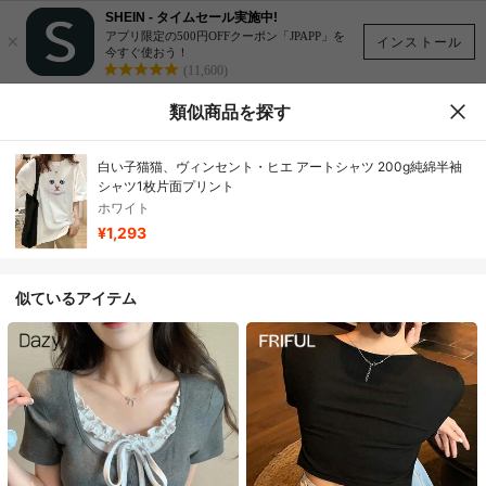
SHEIN - タイムセール実施中!
×
アプリ限定の500円OFFクーポン「JPAPP」を
インストール
今すぐ使おう！
(11,600)
類似商品を探す
白い子猫猫、ヴィンセント・ヒエ アートシャツ 200g純綿半袖
シャツ1枚片面プリント
ホワイト
¥1,293
似ているアイテム