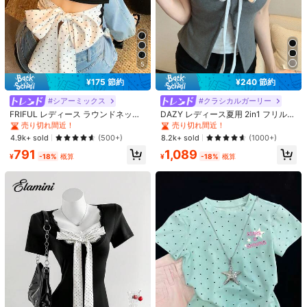
5
¥175 節約
¥240 節約
#4 ベストセラー
長い 女性用Tシャツ
#9 ベストセラー
に スクープネック 女性用トップス、ブラウス、Tシャツ
#シアーミックス
#クラシカルガーリー
売り切れ間近！
売り切れ間近！
FRIFUL レディース ラウンドネック
DAZY レディース夏用 2in1 フリル
バックポルカドット柄 ファブリック
ちょう結び 半袖Tシャツ
#4 ベストセラー
#4 ベストセラー
長い 女性用Tシャツ
長い 女性用Tシャツ
#9 ベストセラー
#9 ベストセラー
に スクープネック 女性用トップス、ブラウス、Tシャツ
に スクープネック 女性用トップス、ブラウス、Tシャツ
切り替え リボンストラップ装飾 透か
売り切れ間近！
売り切れ間近！
売り切れ間近！
売り切れ間近！
4.9k+ sold
8.2k+ sold
(500+)
(1000+)
しデザイン セクシー スウィート Tシ
#4 ベストセラー
長い 女性用Tシャツ
#9 ベストセラー
に スクープネック 女性用トップス、ブラウス、Tシャツ
791
1,089
ャツ
¥
-18%
概算
¥
-18%
概算
売り切れ間近！
売り切れ間近！
1/13
1,293
-20%
¥
¥1,617
3日間配達
最短で8月13日に到着
半袖シャツ ゴールデンドゥードルパピー×キュートゴールデンドゥ
ードルシャツ 200g純綿半袖シャツ1枚片面プリント
サイズ