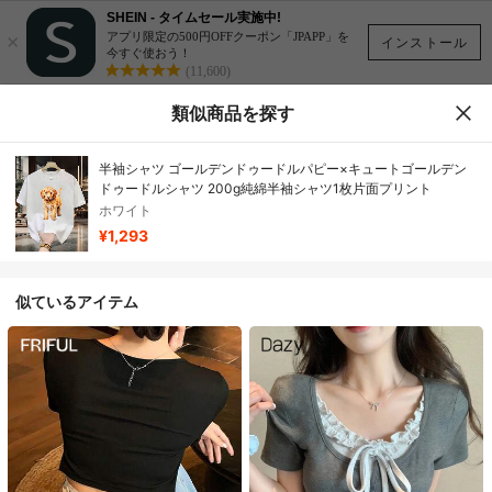
SHEIN - タイムセール実施中!
×
アプリ限定の500円OFFクーポン「JPAPP」を
インストール
今すぐ使おう！
(11,600)
類似商品を探す
半袖シャツ ゴールデンドゥードルパピー×キュートゴールデン
ドゥードルシャツ 200g純綿半袖シャツ1枚片面プリント
ホワイト
¥1,293
似ているアイテム