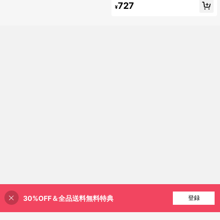
727
ト
¥
30%OFF＆全品送料無料特典
買い物かごに追加
登録
20% 割引！