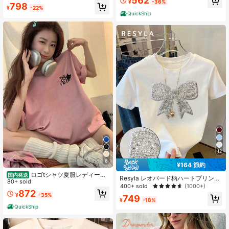
562
¥
-36%
ットン半袖Tシャツ。キュートで万能
798
¥
-22%
なプリントがプリントされており、
QuickShip
ファッショナブルで万能、デイリー
ウェアレディーストップスに最適。
12
8
¥164 節約
ロゴtシャツ夏服レディース
国内発送
Resyla レオパード柄ハートプリント
ファッションtシャツ 半袖オフィス
80+ sold
Tシャツ ラウンドネック 半袖、女性
400+ sold
(1000+)
カジュアル200グラム綿キャラクタ
872
用 オールシーズン 春夏
¥
-35%
ープリントゆったり白トップスy2k
749
¥
-18%
レディース トップス
QuickShip