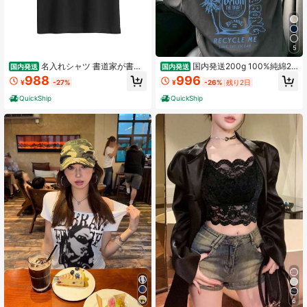
5
名入れシャツ 書道家が書く
国内発送200g 100%純綿20
国内発送
国内発送
筆文字 漢字 オーダーメイド オリジ
26新型レディース半袖Tシャツ、Y2
988
996
¥
-27%
¥
-26%
残り2日
ナル プリント レディー...レディース
Kルーズフィット、春夏韓国風カジュ
シャツ
アルトップス
QuickShip
QuickShip
6
#2 ベストセラー
祝日を レディーストップス