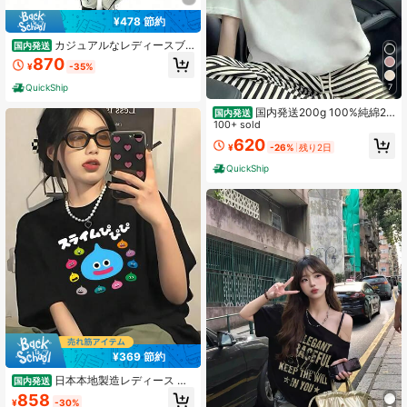
¥478 節約
カジュアルなレディースブ
国内発送
ルーニットTシャツ、ラウンドネッ
870
¥
-35%
ク、ドロップショルダー、半袖、レ
ギュラー丈、秋のファッションに最
7
QuickShip
適
国内発送200g 100%純綿20
国内発送
26新型レディース半袖Tシャツ、Y2
100+ sold
Kルーズフィット、春夏韓国風カジュ
620
¥
-26%
残り2日
アルトップス
QuickShip
¥369 節約
日本本地製造レディース 夏
国内発送
カジュアル ゆったりオーバーサイズ
858
¥
-30%
スライム集合キャラ日本語プリント