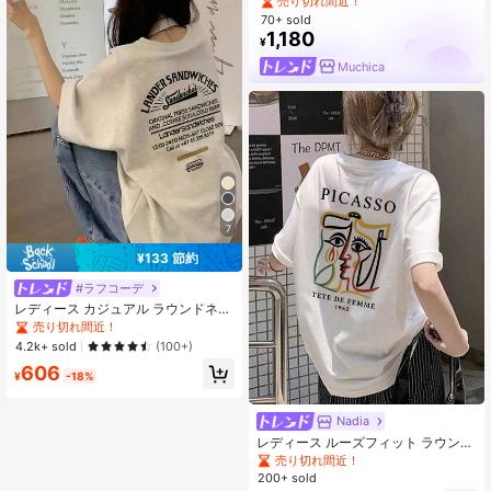
売り切れ間近！
70+ sold
1,180
¥
Muchica
7
¥133 節約
#ラフコーデ
レディース カジュアル ラウンドネッ
ク ルーズフィット レター&カートゥ
売り切れ間近！
ーン フード プリント 半袖Tシャツ、
4.2k+ sold
(100+)
和風、春夏
606
¥
-18%
Nadia
レディース ルーズフィット ラウンド
ネック ヴィンテージ グラフィティ
売り切れ間近！
カートゥーンキャラクタープリント
200+ sold
半袖Tシャツ、夏 カジュアル ホワイ