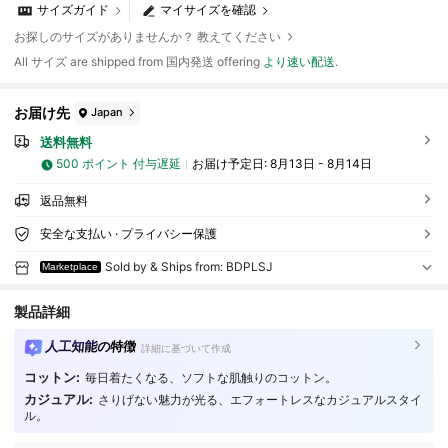
サイズガイド
マイサイズを確認
お探しのサイズがありませんか？ 教えてください
All サイズ are shipped from 国内発送 offering
より速い配送
.
お届け先
Japan
送料無料
500 ポイント 付与遅延
お届け予定日:
8月13日 - 8月14日
返品無料
安全な支払い · プライバシー保護
Sold by & Ships from: BDPLSJ
Marketplace
製品詳細
人工知能の特徴
詳細に基づいて作成
コットン:
毎日着たくなる、ソフトな肌触りのコットン。
カジュアル:
さりげない魅力が光る、エフォートレスなカジュアルスタイ
9 フォロワー
4.61
ル。