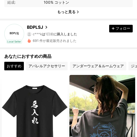
9 フォロワー
4.61
組成:
100% コットン
もっと見る
9 フォロワー
4.61
BDPLSJ
フォロー
9 フォロワー
4.61
c***k
は
1日前
に購入しました
691 件が最近販売されました
Local Seller
9 フォロワー
4.61
あなたにおすすめの商品
9 フォロワー
4.61
おすすめ
アパレルアクセサリー
アンダーウェア＆ルームウェア
ジ
9 フォロワー
4.61
9 フォロワー
4.61
9 フォロワー
4.61
9 フォロワー
4.61
9 フォロワー
4.61