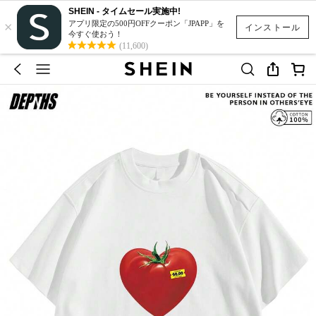
SHEIN - タイムセール実施中!
×
アプリ限定の500円OFFクーポン「JPAPP」を
インストール
今すぐ使おう！
(11,600)