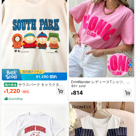
13
¥1,290 節約
DrmWander レディースTシャツ、カ
サウスパーク キャラクター
国内発送
ジュアルストリートスタイルグラフ
80+ sold
が描かれたおしゃれなTシャツ 日本
1,220
ィックショートスリーブTシャツ、可
814
¥
-51%
で人気のアニメグッズとして注目さ
¥
愛い夏トップ
れる定番アイテム 旅行や普段使いに
QuickShip
最適なカジュアルウェア ユニークな
デザインで個性を表現できる大人気
商品