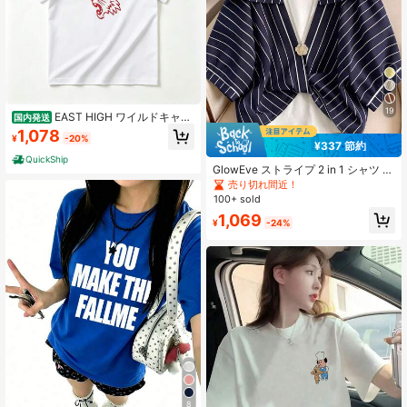
19
EAST HIGH ワイルドキャッ
国内発送
ツ Tシャツ - カレッジ風ロゴ 半袖 綿
1,078
¥
-20%
100% 通気性抜群 柔らか素材 夏服 カ
¥337 節約
ジュアル スポーツ 運動会 部活 チー
QuickShip
ムウェア お揃い ペアルック プレゼ
GlowEve ストライプ 2 in 1 シャツ バ
ント メンズ レディース
ケーションアウトフィット レディー
売り切れ間近！
ス
100+ sold
1,069
¥
-24%
8