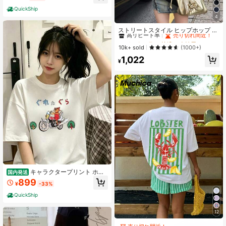
丸首コットン半袖Tシャツ
QuickShip
4
#1 ベストセラー
快適な 女性用Tシャツ
高リピート率
売り切れ間近！
ストリートスタイル ヒップホップ プ
リント オフショルダー 半袖Tシャ
#1 ベストセラー
#1 ベストセラー
快適な 女性用Tシャツ
快適な 女性用Tシャツ
ツ、セクシーなオブリークショルダ
高リピート率
高リピート率
売り切れ間近！
売り切れ間近！
10k+ sold
(1000+)
ー ブラックトップ レディース、夏カ
#1 ベストセラー
快適な 女性用Tシャツ
1,022
ジュアル
¥
高リピート率
売り切れ間近！
キャラクタープリント ホワ
国内発送
イト 半袖 T シャツ 綿 100％ レディ
899
¥
-33%
ース ゆるかわ 日常使い国内配送、2
00g純綿Tシャツ、Y9Kトップス、夏
QuickShip
服(请根据尺码表选择尺码)
12