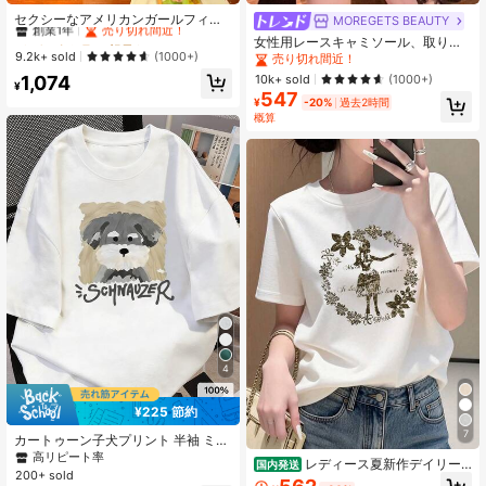
創業1年
売り切れ間近！
セクシーなアメリカンガールフィギ
MOREGETS BEAUTY
ュアプリントルーズアシンメトリー
#2 ベストセラー
#2 ベストセラー
祝日を レディーストップス
祝日を レディーストップス
女性用レースキャミソール、取り外
ネック半袖Tシャツ、スリムフィット
創業1年
創業1年
売り切れ間近！
売り切れ間近！
9.2k+ sold
し可能なパッド付き、かわいい&セク
(1000+)
売り切れ間近！
カジュアルトップス ホワイト夏用
シーな無地インナー、新学期、冬、
#2 ベストセラー
祝日を レディーストップス
10k+ sold
1,074
(1000+)
クリスマス、春節、カジュアルブラ
¥
創業1年
売り切れ間近！
547
ックサマーに適しています、シック&
¥
-20%
過去2時間
エレガント
概算
4
¥225 節約
7
カートゥーン子犬プリント 半袖 ミド
ル丈Tシャツ、ファッショナブルなカ
高リピート率
レディース夏新作デイリー
国内発送
ジュアルトップス レディース ホワイ
200+ sold
カジュアルルーズラウンドネックコ
ト 夏用