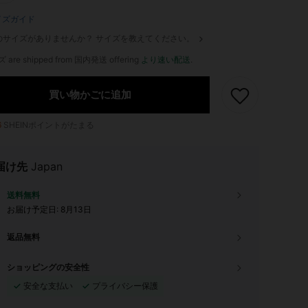
イズガイド
のサイズがありませんか？ サイズを教えてください。
ズ are shipped from 国内発送 offering
より速い配送
.
買い物かごに追加
6
SHEINポイントがたまる
届け先
Japan
送料無料
お届け予定日:
8月13日
返品無料
ショッピングの安全性
安全な支払い
プライバシー保護