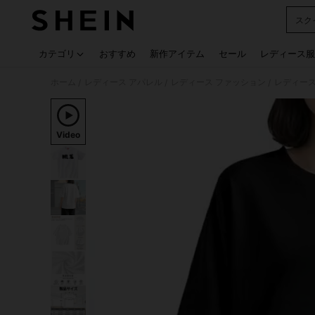
スク
Use up
カテゴリ
おすすめ
新作アイテム
セール
レディース服
ホーム
レディース アパレル
レディース ファッション
レディース
/
/
/
Video