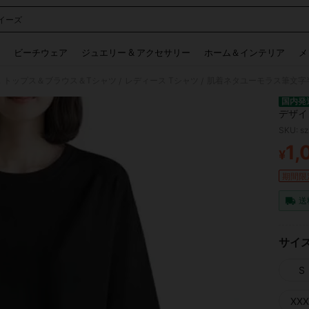
イーズ
 and down arrow keys to navigate search 検索履歴 and 人気ワード. Press Enter to 
ビーチウェア
ジュエリー & アクセサリー
ホーム＆インテリア
メ
 トップス＆ブラウス＆Tシャツ
レディース Tシャツ
肌着ネタユーモラス筆文字半
/
/
国内発
デザイ
SKU: s
1,
¥
PR
期間限
送
サイ
S
XXX