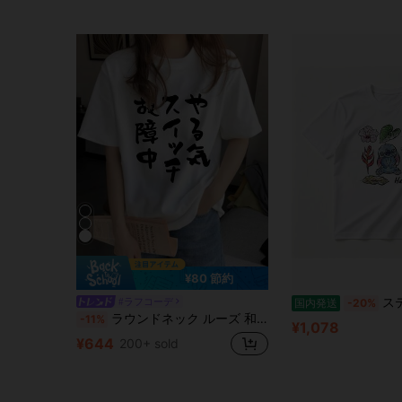
¥80 節約
スティッチ Tシャツ ハワイアンデザイン 半袖 レ
#ラフコーデ
国内発送
-20%
ラウンドネック ルーズ 和文字プリント カジュアル 半袖Tシャツ、春夏 ホワイト
-11%
¥1,078
¥644
200+ sold