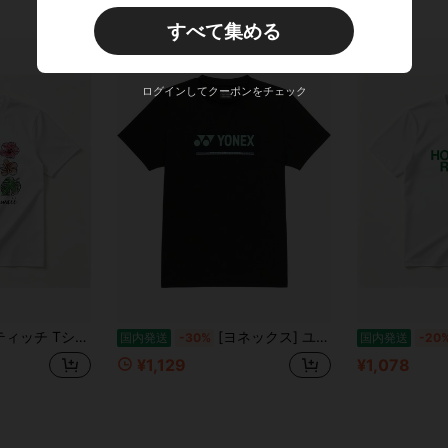
すべて集める
ログインしてクーポンをチェック
ディース メンズ 男女兼用 綿100% 柔らかい カジュアル 夏服 キャラクタープリント トロピカル フラワー ボタニカル 快適 通気性 お揃い 誕生日 プレゼント ギフト
[ヨネックス] ユニドライＴシャツ（フィットスタイル） 16882
国内発送
-30%
国内発送
-20
¥1,129
¥1,078