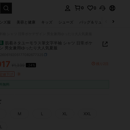
0
0
select.
ンズ服
美容と健康
キッズ
シューズ
バッグ＆リュック
下着＆
袖 シャツ 日常ボケデザイン 男女兼用ゆったり大人気夏服
肌着ネタユーモラス筆文字半袖 シャツ 日常ボケ
送
ン 男女兼用ゆったり大人気夏服
z260619205177082677325
017
残り2日
¥1,339
-24%
ICE AND AVAILABILITY
定値下げ
料無料
ズ
M
L
XL
XXL
L