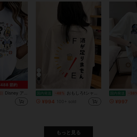
5
¥488 節約
Disney アニメやキャラクター柄のレディースTシャツ、メンズTシャツ。この男女兼用のゆったりとしたクルーネックTシャツは、春夏の着用に最適です。普段着やショッピング、パーティーなど、どんなシーンにもぴったりです。ギフトとしても最適です。
おもしろtシャツ夏服レディース ファッションtシャツ 半袖オフィスカジュアル200グラム綿ゆったりプリントブラックy2kレディース トップス
日
国内発送
-48%
国内発送
-38
¥994
¥997
100+ sold
もっと見る