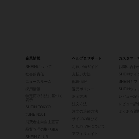
企業情報
ヘルプ＆サポート
カスタマー
SHEINについて
お買い物ガイド
お問い合わ
社会的責任
支払い方法
SHEINポ
ニュースルーム
配送情報
SHEINギ
採用情報
返品ポリシー
SHEINウ
特定商取引法に基づく
返金方法
レビュー記
表示
注文方法
レビュー評
SHEIN TOKYO
注文の追跡方法
よくある質
#SHEIN101
サイズの選び方
消費者志向自主宣言
SHEIN VIPについて
品質管理の取り組み
アフィリエイト
SHEIN CLUB