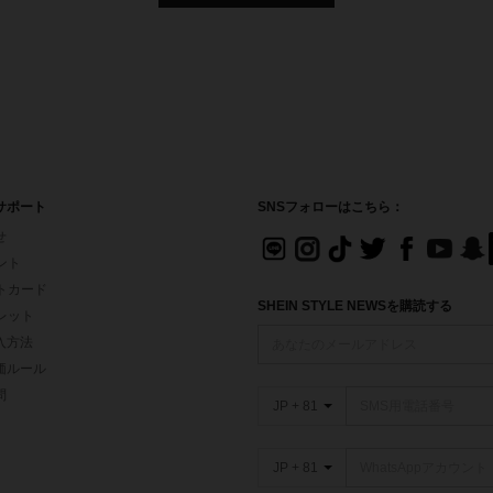
サポート
SNSフォローはこちら：
せ
イント
フトカード
SHEIN STYLE NEWSを購読する
ォレット
入方法
価ルール
問
JP + 81
JP + 81