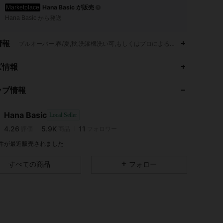
Hana Basic が販売
Marketplace
Hana Basic から発送
情報
プルオーバー,春/夏,秋,洗濯機洗い可,もしくはプロによるドライクリーニン
ズ情報
4.26
5.9K
11
4.26
5.9K
11
ップ情報
4.26
5.9K
11
4.26
5.9K
11
Hana Basic
Local Seller
4.26
5.9K
11
評価
商品
フォロワー
4.26
5.9K
11
5 件が最近販売されました
4.26
5.9K
11
すべての商品
フォロー
4.26
5.9K
11
4.26
5.9K
11
4.26
5.9K
11