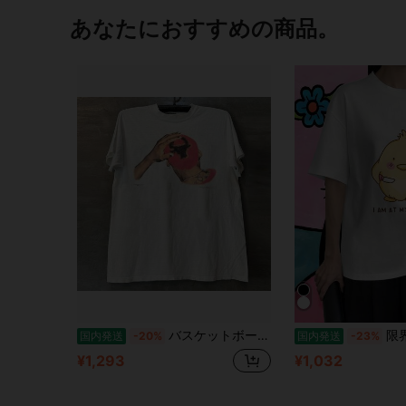
あなたにおすすめの商品。
バスケットボール界のスーパースター,デニス・ロッドマンは,アメリカンスタイルのダイレクトインジェクション製法の半袖シャツを着用している.このシャツは,小さな襟,汎用性の高いクルーネック,そして半袖が特徴だ.
限界ヒヨコイラスト レディース
国内発送
-20%
国内発送
-23%
¥1,293
¥1,032