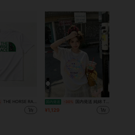
29
THE HORSE RACE パロディ Tシャツ - ユニークな競馬デザイン、綿100%・通気性抜群、柔らかい肌触り、夏に最適、競馬ファンへのプレゼント、誕生日・記念日・ギフトに最適
国内発送 純綿 T シャツ 2026 夏新作 プリント柄 レディース丸首半袖 カジュアルコーデ カップル着用可
%
国内発送
-30%
¥1,129