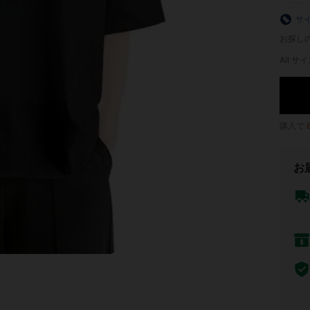
サ
お探し
All サイ
購入で
お