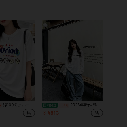
綿100％クルーネックプリント半袖Tシャツ、女性用新作夏服、スタイリッシュなゆったりカジュアルトップス
2026年新作 韓国風カジュアル 万能 レディース 長袖・半袖Tシャツ レディースTシャツ
%
国内発送
-51%
¥813