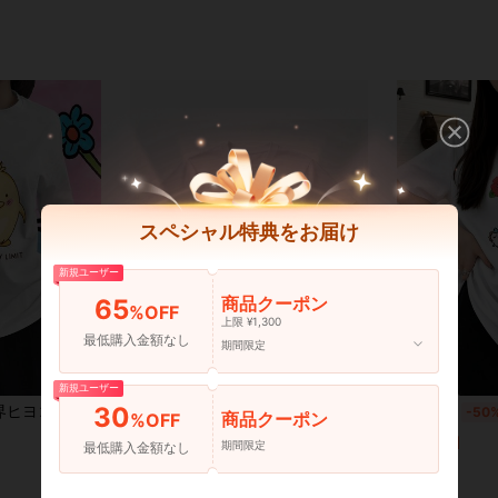
スペシャル特典をお届け
新規ユーザー
商品クーポン
65
%OFF
上限 ¥1,300
最低購入金額なし
期間限定
7
新規ユーザー
30
丸首半袖トップス 標準フィット。春夏向け、カジュアル・通勤兼用。柔らか通気性抜群、日韓風、洗濯可、ギフトにも◎
EAST HIGH ワイルドキャッツ Tシャツ - カレッジ風ロゴ 半袖 綿100% 通気性抜群 柔らか素材 夏服 カジュアル スポーツ 運動会 部活 チームウェア お揃い ペアルック プレゼント メンズ レディース
国内発送
-20%
国内発送
-50
商品クーポン
%OFF
¥1,078
¥671
期間限定
最低購入金額なし