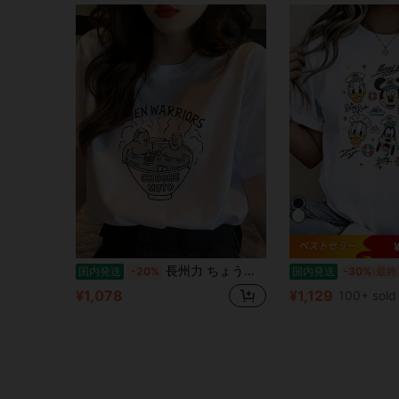
長州力 ちょうしゅう りき リキチャンネル リキプロ プロレス 飛ぶぞ デスロック 武藤 敬司シャツ 人気 おしゃれ メンズ/レディース 夏服 スポーツ トップス 半袖 無地 ゆったり シャツ おもしろシャツ
国内発送
-20%
国内発送
-30%
最終
¥1,078
¥1,129
100+ sold