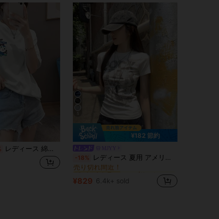
5
¥182 節約
レディース 綿素材 プリント柄 半袖 T シャツ クルーネック カジュアル 柔らか肌触り 通気性良好 夏新作 普段着 通勤着 おしゃれデイリーカジュアルトップス
MJYY
%
ファブリック 女性用Tシャツ
#9 ベストセラー
レディース 夏用 アメリカン柄 フィット 半袖Tシャツ ホワイト カジュアルトップス
-18%
売り切れ間近！
ファブリック 女性用Tシャツ
ファブリック 女性用Tシャツ
#9 ベストセラー
#9 ベストセラー
売り切れ間近！
売り切れ間近！
¥829
6.4k+ sold
ファブリック 女性用Tシャツ
#9 ベストセラー
売り切れ間近！