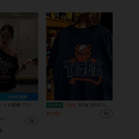
4
¥240 節約
ク カジュアル ホットガール 半袖 スリムデザイン レディーストップス ブラック
200g 100%コットンTシャツ 2026年レディース夏ファッション プリント柄 半袖Tシャツ カップル向けクルーネック半袖トップス
国内発送
-20%
！
¥1,101
old
率