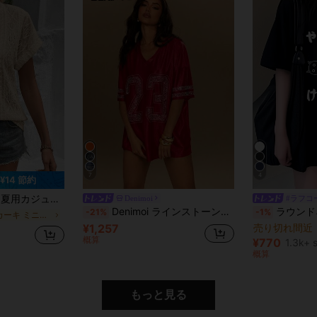
7
4
¥14 節約
テクスチャー ノッチネック Tシャツ
Denimoi
#ラフコ
Denimoi ラインストーン付き アスレチック オーバーサイズ メッシュジャージTシャツ
ラウンドネック ルーズ 和風 レ
-21%
-1%
に カーキ ミニマリストなデイリーTシャツ
¥1,257
売り切れ間近
概算
¥770
1.3k+ 
概算
もっと見る