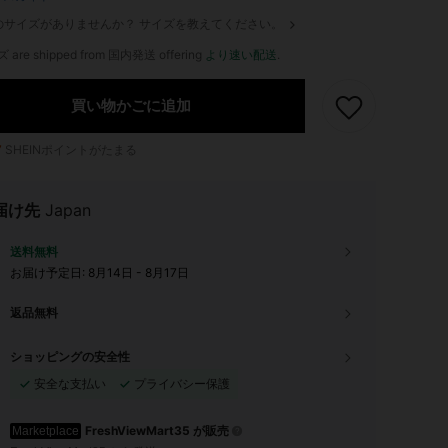
のサイズがありませんか？ サイズを教えてください。
ズ are shipped from 国内発送 offering
より速い配送
.
買い物かごに追加
7
SHEINポイントがたまる
届け先
Japan
送料無料
お届け予定日:
8月14日 - 8月17日
返品無料
ショッピングの安全性
安全な支払い
プライバシー保護
FreshViewMart35 が販売
Marketplace