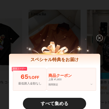
スペシャル特典をお届け
37
新規ユーザー
商品クーポン
65
¥215 節約
%OFF
上限 ¥1,600
2k スタイルトップ レディースカジュアルプリント T シャツ 春夏新作 ゆったり快適 韓国風トップス キャラクター t シャツ 両手広げシンプル平塗り紫グリマース
Franclia 女性用 カジュアル 無地 襟付き 半袖シャツ、夏用
夏新作 レトロ星柄 アシンメトリーネッ
-19%
-21%
最低購入金額なし
期間限定
¥918
売り切れ間近
100+ sold
概算
¥904
90+ s
概算
高リピート
すべて集める