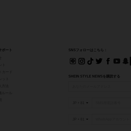
サポート
SNSフォローはこちら：
せ
イント
フトカード
SHEIN STYLE NEWSを購読する
ォレット
入方法
価ルール
問
JP + 81
JP + 81