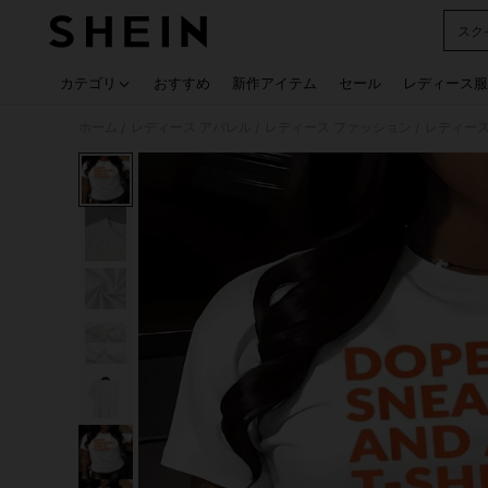
スク
Use up
カテゴリ
おすすめ
新作アイテム
セール
レディース服
ホーム
レディース アパレル
レディース ファッション
レディース
/
/
/