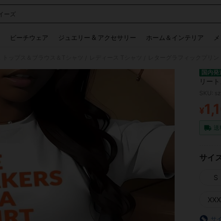
イーズ
 and down arrow keys to navigate search 検索履歴 and 人気ワード. Press Enter to 
ビーチウェア
ジュエリー & アクセサリー
ホーム＆インテリア
メ
 トップス＆ブラウス＆Tシャツ
レディース Tシャツ
レターグラフィックプリントT
/
/
国内発
リート
SKU: s
1,
¥
PR
送
サイ
S
XXX
サ