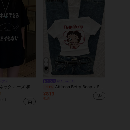
10
ーデ
Attitoon
タープリント 可愛い猫 半袖Tシャツ、春夏カジュアル ブラック
Attitoon Betty Boop x SHEIN レディース カジュアル ギャザーウエスト スクエアネック Bettyコラボ フィット 半袖Tシャツ 夏向け シック Y2K
-21%
！
¥819
概算
sold