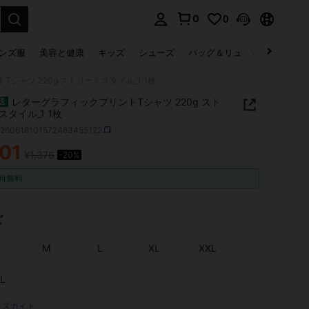
0
0
select.
ンズ服
美容と健康
キッズ
シューズ
バッグ＆リュック
下着＆
シャツ 220g ストリートスタイル_1 1枚
レターグラフィックプリントTシャツ 220g スト
送
スタイル_1 1枚
z260618101572463455122
101
¥1,376
-20%
ICE AND AVAILABILITY
料無料
ズ
M
L
XL
XXL
L
イズガイド