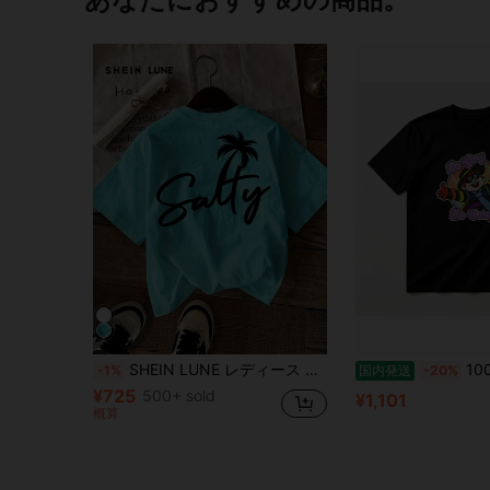
SHEIN LUNE レディース カジュアル レタープリントTシャツ、夏用
100% コットン レディース半袖 夏服 y
-1%
国内発送
-20%
¥725
500+ sold
¥1,101
概算