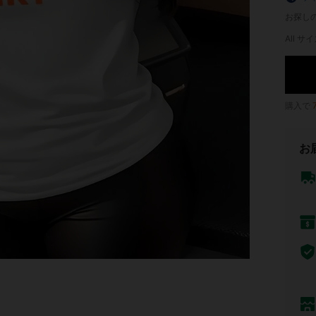
お探し
All サイ
購入で
お