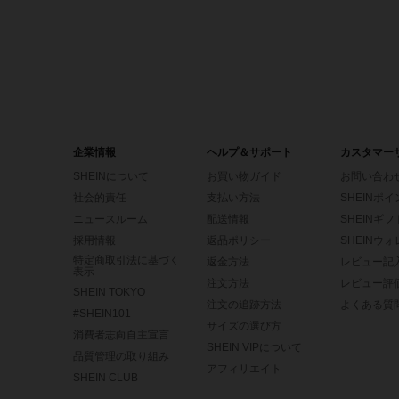
企業情報
ヘルプ＆サポート
カスタマー
SHEINについて
お買い物ガイド
お問い合わ
社会的責任
支払い方法
SHEINポ
ニュースルーム
配送情報
SHEINギ
採用情報
返品ポリシー
SHEINウ
特定商取引法に基づく
返金方法
レビュー記
表示
注文方法
レビュー評
SHEIN TOKYO
注文の追跡方法
よくある質
#SHEIN101
サイズの選び方
消費者志向自主宣言
SHEIN VIPについて
品質管理の取り組み
アフィリエイト
SHEIN CLUB