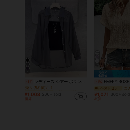
19
4
に 新しい 女性用ブラウス
#4 ベストセラー
レディース シアー ボタンアップ シャツカラー 長袖 レギュラーフィット ポリエステル トップス、秋のファッションルックを作るのに最適な選択。夏
EMERY ROSE 夏用カジュアル 無地 
-1%
-1%
売り切れ間近！
に 新しい 女性用ブラウス
に 新しい 女性用ブラウス
#4 ベストセラー
#4 ベストセラー
#8 ベストセラー
売り切れ間近！
売り切れ間近！
¥1,008
¥1,071
200+ sold
300+ sold
に 新しい 女性用ブラウス
#4 ベストセラー
概算
概算
売り切れ間近！