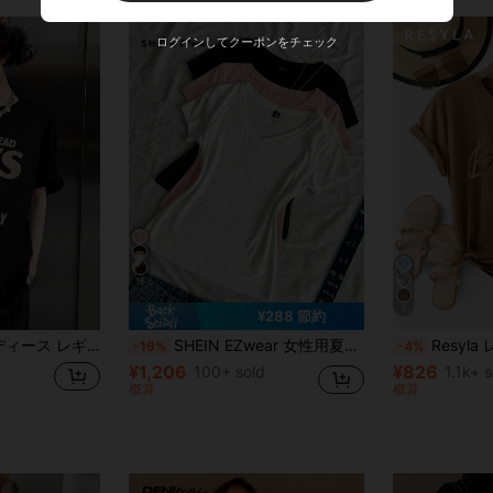
ログインしてクーポンをチェック
16
5
¥288 節約
エット半袖 T シャツ ヴィンテージ英字グラフィックプリント クルーネックカジュアルトップス
SHEIN EZwear 女性用夏Vネックタイトtシャツ3枚セット、パンクサブカルチャーアニメ無地ベーシックVネック半袖スリムフィットtシャツ
Resyla レタープリ
-19%
-4%
¥1,206
¥826
100+ sold
1.1k+ 
概算
概算