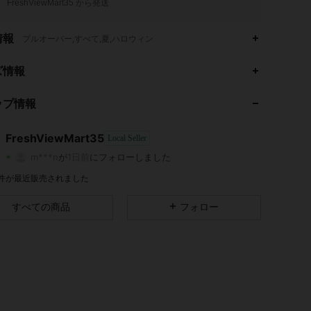
FreshViewMart35 から発送
情報
プルオーバー,すべて,夏,ハロウィン
ズ情報
4.68
5.1K
4
ップ情報
4.68
5.1K
4
4.68
5.1K
4
FreshViewMart35
Local Seller
m***n
が
1日前
にフォローしました
4.68
5.1K
4
評価
商品
フォロワー
9 件が最近販売されました
4.68
5.1K
4
すべての商品
フォロー
4.68
5.1K
4