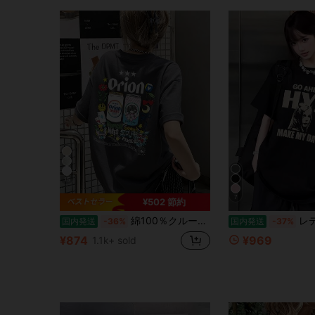
15
7
¥502 節約
綿100％クルーネックプリント半袖Tシャツ、女性用新作夏服、スタイリッシュなゆったりカジュアルトップス
レディース レギュラーシル
国内発送
-36%
国内発送
-37%
¥874
¥969
1.1k+ sold