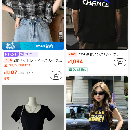
¥243 節約
YC'YC
2026新作メンズTシャツ、シンプルな黒のプリント、綿100%材料で肌にYOしく通気性があり刺激が少ないない、感のあるデザインですごい雰囲気、ゆったりとしたシルエットで体型をカバー、春夏の通常使用いやデート、旅行するに最适
-20%
#2 ベストセラー
に シアー デイリーシャツ
2枚セット レディース ルーズ ショートシャツ & キャミソールトップ、春/夏新作、チェック柄 薄手 セミシアー シフォン 日よけブラウス カジュアル ブラック
-18%
1,064
売り切れ間近！
¥
#2 ベストセラー
#2 ベストセラー
に シアー デイリーシャツ
に シアー デイリーシャツ
QuickShip
1,107
売り切れ間近！
売り切れ間近！
¥
7.8k+ sold
#2 ベストセラー
に シアー デイリーシャツ
概算
売り切れ間近！