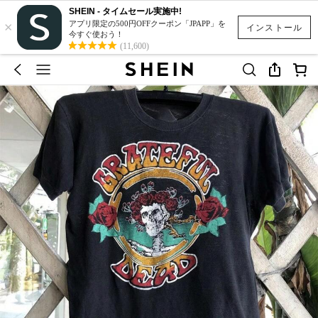
SHEIN - タイムセール実施中!
×
アプリ限定の500円OFFクーポン「JPAPP」を
インストール
今すぐ使おう！
(11,600)