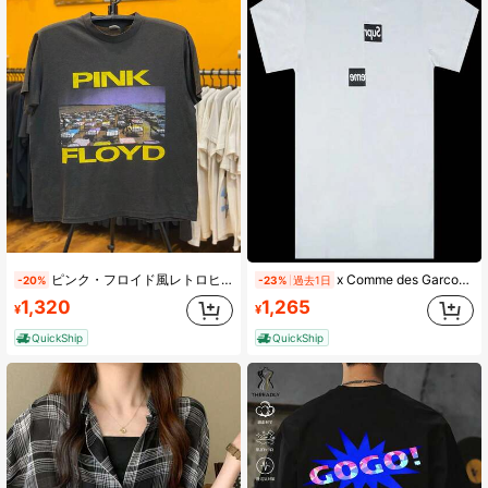
ピンク・フロイド風レトロヒップホップスタイルアメリカン半袖シャツ（デジタルダイレクトインジェクション製法）
x Comme des Garcons Split Box Shirt Complete T-Shirt White
-20%
-23%
過去1日
1,320
1,265
¥
¥
QuickShip
QuickShip