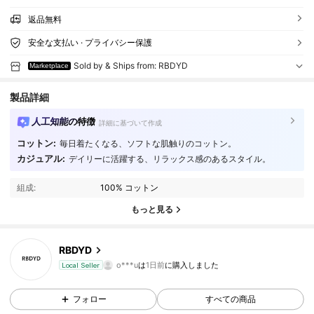
返品無料
安全な支払い · プライバシー保護
Sold by & Ships from: RBDYD
Marketplace
製品詳細
人工知能の特徴
詳細に基づいて作成
コットン:
毎日着たくなる、ソフトな肌触りのコットン。
9 フォロワー
3.76
カジュアル:
デイリーに活躍する、リラックス感のあるスタイル。
9 フォロワー
3.76
組成:
100% コットン
もっと見る
9 フォロワー
3.76
RBDYD
9 フォロワー
3.76
o***u
は
1日前
に購入しました
Local Seller
9 フォロワー
3.76
フォロー
すべての商品