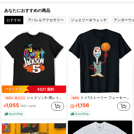
9 フォロワー
3.76
あなたにおすすめの商品
9 フォロワー
3.76
おすすめ
アパレルアクセサリー
ジュエリー＆ウォッチ
アンダーウ
9 フォロワー
3.76
9 フォロワー
3.76
9 フォロワー
3.76
9 フォロワー
3.76
¥321 節約
ジャクソン5-用レトロヴィンテージ漫画Tシャツ,1970sユーズド加工グラフィック,カワイイ服,スウェットシャツ,スウェットシャツ
トイ?ストーリー フォーキー バスケットボール Tシャツ
-23%
過去2日
-30%
1,055
1,156
¥
100+ sold
¥
QuickShip
QuickShip