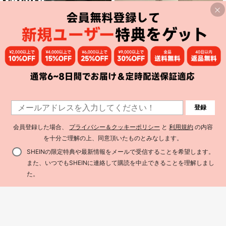
ト ホワイト
登録
会員登録した場合、
プライバシー＆クッキーポリシー
と
利用規約
の内容
レディース トップス レイヤ
国内発送
を十分ご理解の上、同意頂いたものとみなします。
ード風 カットソー ギンガムチェック
レディース セクシー Vネック ボタン
2,144
¥
-26%
残り3日
オフショルダー 肩出し ビスチェ風
付き ノースリーブ タンクトップ ス
916
SHEINの限定特典や最新情報をメールで受信することを希望します。
申し訳ございませんが、この商品は完売しました。
ドッキング Tシャツ 長袖 重ね着風 異
¥
-3%
概算
リムフィット ストレッチ キャミソー
素材 切り替え スリム タイト 着痩せ
ル ミニマル カジュアル アウター 夏
また、いつでもSHEINに連絡して購読を中止できることを理解しまし
細見え 骨格ウェーブ 華奢見え 大人
用
類似商品を探す
た。
可愛い フェミニン ガーリー 韓国フ
ァッション y2k 春服 夏服 秋服 デー
ト服 女子会 通学 カジュアル モノト
ーン 黒 ブラック 格子柄 チェック柄
プルオーバー セクシー 10代 20代 春
秋 デザイン お洒落 セパレート風 重
ね着 美ライン 鎖骨見せ モード コン
ビ ビスチェドッキング 痩せ見え フ