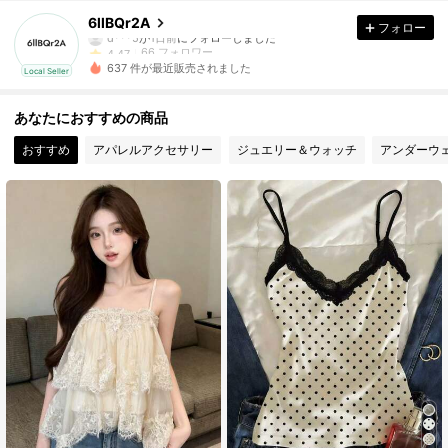
6llBQr2A
フォロー
d***5
が
1日前
にフォローしました
66 フォロワー
4.47
637 件が最近販売されました
Local Seller
66 フォロワー
4.47
あなたにおすすめの商品
66 フォロワー
4.47
おすすめ
アパレルアクセサリー
ジュエリー＆ウォッチ
アンダーウ
66 フォロワー
4.47
66 フォロワー
4.47
66 フォロワー
4.47
66 フォロワー
4.47
66 フォロワー
4.47