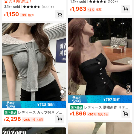
デイリーウェア タンクトップ 夏用
売り切れ間近！
売り切れ間近！
売り切れ間近！
1.7k+ sold
(100+)
ラック
#5 ベストセラー
に タイネック 女性用トップス、ブラウス、Tシャツ
2.1k+ sold
(1000+)
1,963
¥
-3%
概算
売り切れ間近！
1,150
¥
-3%
概算
¥797 節約
¥738 節約
レディース 夏物新作 サテン
国内発送
調 チューブトップ コルセットデザイ
レディース カップ付き ノー
1,866
国内発送
¥
-30%
残り3日
ン 飾りボタン 前スリット フィット
スリーブ トップス レース フロント
2,298
ショート丈 スリム ウエストシェイプ
¥
-24%
残り3日
リボン オフショル風 キャミソール
くびれ強調 華奢見え スタイルアップ
カットソー タイト スリム 着痩せ 細
上品 エレガント 謝恩会 女子会 夜遊
見え 美シルエット 骨格ウェーブ き
び
れいめ フェミニン 大人可愛い デー