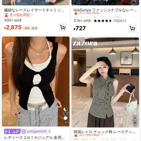
19
#2 ベストセラー
短い 女性用タンクトップ&キャミス
売り切れ間近！
繊細なレースレイヤードキャミソー
IslaSuriya ファッショナブルなレー
ルトップ、アシンメトリーデザイ
ストリム ドットプリント カジュアル
売り切れ間近！
#2 ベストセラー
#2 ベストセラー
短い 女性用タンクトップ&キャミス
短い 女性用タンクトップ&キャミス
ン、サマーカジュアル
キャミソール
500+ sold
売り切れ間近！
売り切れ間近！
5.1k+ sold
(1000+)
#2 ベストセラー
短い 女性用タンクトップ&キャミス
2,875
727
¥
-3%
概算
¥
売り切れ間近！
4
#5 ベストセラー
に タイネック 女性用トップス、ブラウス、Tシャツ
売り切れ間近！
yohuperloth
韓国レトロ チェック柄 レースアップ
ウエスト シャツ、スリムフィット ノ
#5 ベストセラー
#5 ベストセラー
に タイネック 女性用トップス、ブラウス、Tシャツ
に タイネック 女性用トップス、ブラウス、Tシャツ
レディース 2 in 1 カジュアル 多用途
ースリーブ ブラウス、夏トップス ブ