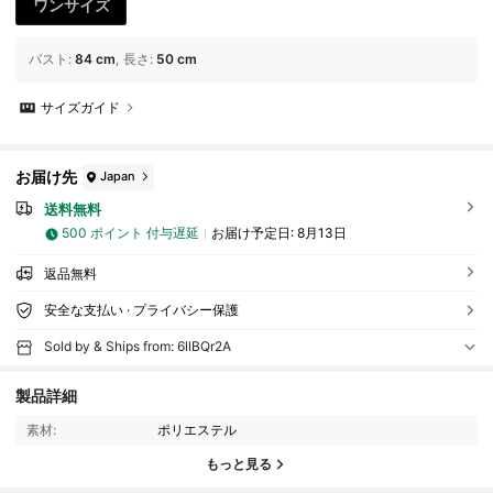
ワンサイズ
バスト
:
84 cm
長さ
:
50 cm
サイズガイド
お届け先
Japan
送料無料
500 ポイント 付与遅延
お届け予定日:
8月13日
返品無料
安全な支払い · プライバシー保護
Sold by & Ships from: 6llBQr2A
66 フォロワー
4.47
製品詳細
素材:
ポリエステル
66 フォロワー
4.47
もっと見る
66 フォロワー
4.47