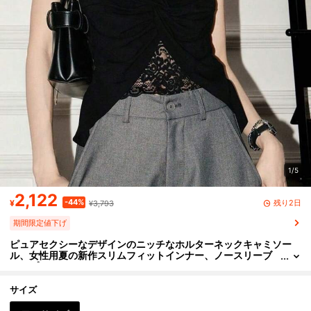
1/5
2,122
-44%
残り2日
¥
¥3,793
期間限定値下げ
ピュアセクシーなデザインのニッチなホルターネックキャミソー
ル、女性用夏の新作スリムフィットインナー、ノースリーブ
トップス
サイズ