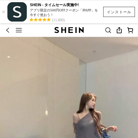
SHEIN - タイムセール実施中!
×
アプリ限定の500円OFFクーポン「JPAPP」を
インストール
今すぐ使おう！
(11,600)