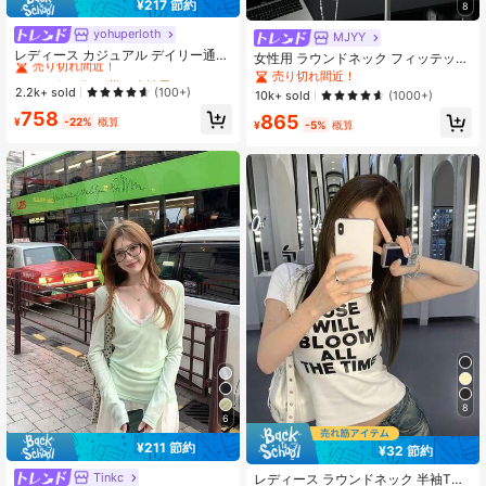
¥217 節約
8
yohuperloth
#1 ベストセラー
紫の 女性用トップス、ブラウス、Tシャツ
MJYY
売り切れ間近！
レディース カジュアル デイリー通勤
女性用 ラウンドネック フィッテッド
ミニマル 無地 フィット ホルターネ
#1 ベストセラー
#1 ベストセラー
紫の 女性用トップス、ブラウス、Tシャツ
紫の 女性用トップス、ブラウス、Tシャツ
半袖Tシャツ、アメリカンスタイル、
売り切れ間近！
ックトップ 夏 エステティック
ホワイト、春夏新作カジュアル ブラ
売り切れ間近！
売り切れ間近！
2.2k+ sold
(100+)
10k+ sold
(1000+)
ック
#1 ベストセラー
紫の 女性用トップス、ブラウス、Tシャツ
758
865
¥
-22%
概算
¥
-5%
概算
売り切れ間近！
8
6
¥211 節約
¥32 節約
#1 ベストセラー
に ライトウェイト 女性用トップス、ブラウス、Tシャツ
売り切れ間近！
Tinkc
#1 ベストセラー
に 深いVネック 女性用トップス、ブラウス、Tシャツ
レディース ラウンドネック 半袖Tシ