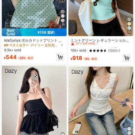
70 フォロワー
4.59
20
¥156 節約
15
#1 ベストセラー
夜遊び 女性用Tシャツ
売り切れ間近！
IslaSuriya ポルカドットプリント ク
ミントグリーン レギュラーショルダ
ルーネック ボディコン キャミソール
ー 半袖Tシャツ レディース、夏、ラ
#9 ベストセラー
デイリー 女性用タンクトップ&キャミス
#1 ベストセラー
#1 ベストセラー
夜遊び 女性用Tシャツ
夜遊び 女性用Tシャツ
レディース カジュアル 夏用
ウンドネック、スリムフィット、シ
6.5k+ sold
売り切れ間近！
売り切れ間近！
10k+ sold
(1000+)
ックなアメリカンスタイル 多用途 セ
#1 ベストセラー
夜遊び 女性用Tシャツ
544
918
クシー トップス カジュアル、クリー
¥
-22%
概算
¥
-5%
概算
売り切れ間近！
ンガール エステティック