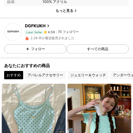
70 フォロワー
組成:
100% アクリル
4.59
もっと見る
70 フォロワー
4.59
DGFKUKH
70 フォロワー
4.59
Local Seller
H***E
が
1日前
にフォローしました
2.2K 件が最近販売されました
70 フォロワー
4.59
フォロー
すべての商品
70 フォロワー
4.59
あなたにおすすめの商品
おすすめ
アパレルアクセサリー
ジュエリー＆ウォッチ
アンダーウ
70 フォロワー
4.59
70 フォロワー
4.59
70 フォロワー
4.59
70 フォロワー
4.59