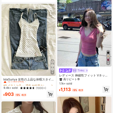
4
Tinkc
6
#2 ベストセラー
通常 女性用タンクトップ&キャミス
レディース 伸縮性フィット Vネック
半袖Tシャツ カジュアルトップス 夏
売り切れ間近！
IslaSuriya 女性の上品な休暇スタイ
高リピート率
ピンク
ル ドット柄 レース切り替え スリム
#2 ベストセラー
#2 ベストセラー
通常 女性用タンクトップ&キャミス
通常 女性用タンクトップ&キャミス
1.1k+ sold
フィット キャミソールトップ
売り切れ間近！
売り切れ間近！
9.4k+ sold
(1000+)
1,113
¥
-5%
概算
#2 ベストセラー
通常 女性用タンクトップ&キャミス
903
¥
-5%
概算
売り切れ間近！