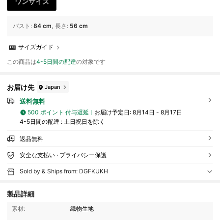
ワンサイズ
バスト
:
84 cm
長さ
:
56 cm
サイズガイド
この商品は
4-5日間の配達
の対象です
お届け先
Japan
送料無料
500 ポイント 付与遅延
お届け予定日:
8月14日 - 8月17日
4-5日間の配達 : 土日祝日を除く
返品無料
安全な支払い · プライバシー保護
Sold by & Ships from: DGFKUKH
製品詳細
70 フォロワー
4.59
素材:
織物生地