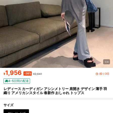
1/4
1,956
-26%
残り3日
¥
¥2,641
4-5日間の配達
レディース カーディガン アシンメトリー 肩開き デザイン 薄手 羽
織り アメリカンスタイル 春新作 おしゃれ トップス
サイズ