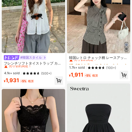
#5 ベストセラー
に タイネック 女性用トップス、ブラウス、Tシャツ
売り切れ間近！
韓国レトロ チェック柄 レースアップ
#韓国スタイル
#2 ベストセラー
ゆるい 女性用タンクトップ&キャミス
ウエスト シャツ、スリムフィット ノ
#5 ベストセラー
#5 ベストセラー
に タイネック 女性用トップス、ブラウス、Tシャツ
に タイネック 女性用トップス、ブラウス、Tシャツ
売り切れ間近！
フレンチソフトタイストラップ カジ
ースリーブ ブラウス、夏トップス ブ
ュアル サマー ノースリーブ ホワイ
売り切れ間近！
売り切れ間近！
1.7k+ sold
(100+)
#2 ベストセラー
#2 ベストセラー
ゆるい 女性用タンクトップ&キャミス
ゆるい 女性用タンクトップ&キャミス
ラック
トトップ
#5 ベストセラー
に タイネック 女性用トップス、ブラウス、Tシャツ
売り切れ間近！
売り切れ間近！
4.1k+ sold
(500+)
1,911
¥
-5%
概算
売り切れ間近！
#2 ベストセラー
ゆるい 女性用タンクトップ&キャミス
1,931
¥
-5%
概算
売り切れ間近！