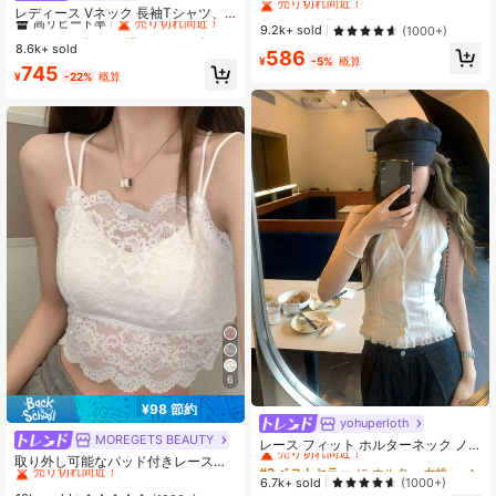
ャツ 夏新作 レタープリント アメリ
高リピート率
売り切れ間近！
#1 ベストセラー
#1 ベストセラー
に ライトウェイト 女性用トップス、ブラウス、Tシャツ
に ライトウェイト 女性用トップス、ブラウス、Tシャツ
レディース Vネック 長袖Tシャツ、
カンホットガール風 ファッション カ
多用途な日よけレイヤリングトッ
売り切れ間近！
売り切れ間近！
#1 ベストセラー
#1 ベストセラー
に 深いVネック 女性用トップス、ブラウス、Tシャツ
に 深いVネック 女性用トップス、ブラウス、Tシャツ
9.2k+ sold
(1000+)
ジュアル 万能 スリムフィット クロ
プ、春/夏、UPF 50+
8.6k+ sold
高リピート率
高リピート率
売り切れ間近！
売り切れ間近！
#1 ベストセラー
に ライトウェイト 女性用トップス、ブラウス、Tシャツ
586
ップド丈 ホワイト
¥
-5%
概算
売り切れ間近！
#1 ベストセラー
に 深いVネック 女性用トップス、ブラウス、Tシャツ
745
¥
-22%
概算
高リピート率
売り切れ間近！
6
¥98 節約
yohuperloth
#3 ベストセラー
に ホルター 女性用トップス、ブラウス、Tシャツ
MOREGETS BEAUTY
#1 ベストセラー
モスク 女性用タンクトップ&キャミス
売り切れ間近！
レース フィット ホルターネック ノ
売り切れ間近！
ースリーブ トップ、スリミング ホワ
取り外し可能なパッド付きレースキ
#3 ベストセラー
#3 ベストセラー
に ホルター 女性用トップス、ブラウス、Tシャツ
に ホルター 女性用トップス、ブラウス、Tシャツ
イト サマー
ャミソール、多用途ノースリーブア
#1 ベストセラー
#1 ベストセラー
モスク 女性用タンクトップ&キャミス
モスク 女性用タンクトップ&キャミス
売り切れ間近！
売り切れ間近！
6.7k+ sold
(1000+)
ンダーシャツ、女性向け、新学期、