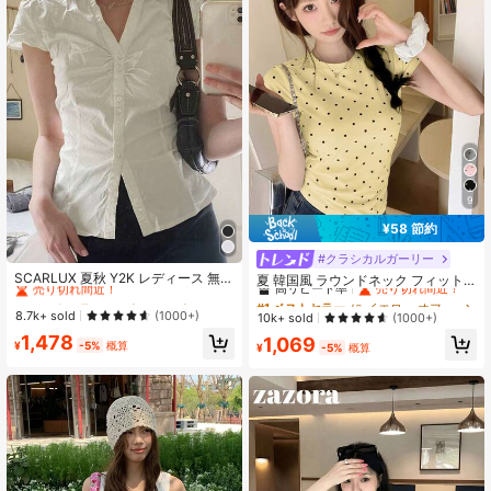
9
¥58 節約
#1 ベストセラー
に ポケット ポケット付きオフィスブラウス
#クラシカルガーリー
#1 ベストセラー
に イエロー オフィスデイリートップス
売り切れ間近！
SCARLUX 夏秋 Y2K レディース 無地
高リピート率
売り切れ間近！
夏 韓国風 ラウンドネック フィット
ホワイト バックレスリボン 半袖ブラ
カジュアル ドット柄 半袖Tシャツ イ
#1 ベストセラー
#1 ベストセラー
に ポケット ポケット付きオフィスブラウス
に ポケット ポケット付きオフィスブラウス
#1 ベストセラー
#1 ベストセラー
に イエロー オフィスデイリートップス
に イエロー オフィスデイリートップス
ウス スリムフィット トップス 通
エロー、エステティック
売り切れ間近！
売り切れ間近！
8.7k+ sold
(1000+)
高リピート率
高リピート率
売り切れ間近！
売り切れ間近！
10k+ sold
(1000+)
学・ストリートウェア向け
#1 ベストセラー
に ポケット ポケット付きオフィスブラウス
#1 ベストセラー
に イエロー オフィスデイリートップス
1,478
1,069
¥
-5%
概算
¥
-5%
概算
売り切れ間近！
高リピート率
売り切れ間近！