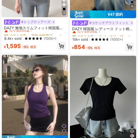
18
7
¥47 節約
#トップティアーズ
#2 ベストセラー
作物 女性用ブラウス
#コケッテアウトフィット
#1 ベストセラー
に ノースリーブ 女性用ブラウス
売り切れ間近！
DAZY 無地スリムフィット韓国風ノ
売り切れ間近！
DAZY 韓国風 レディース ドット柄
ースリーブブラウス
#2 ベストセラー
#2 ベストセラー
作物 女性用ブラウス
作物 女性用ブラウス
ノースリーブ リボントップス アウト
#1 ベストセラー
#1 ベストセラー
に ノースリーブ 女性用ブラウス
に ノースリーブ 女性用ブラウス
フィットに最適
売り切れ間近！
売り切れ間近！
8.4k+ sold
(1000+)
売り切れ間近！
売り切れ間近！
10k+ sold
(1000+)
#2 ベストセラー
作物 女性用ブラウス
#1 ベストセラー
に ノースリーブ 女性用ブラウス
1,595
854
¥
-5%
概算
¥
-5%
概算
売り切れ間近！
売り切れ間近！