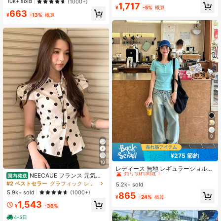
売り切れ間近！
売り切れ間近！
10k+ sold
(1000+)
#3 ベストセラー
に ホルター 女性用トップス、ブラウス、Tシャツ
1,717
クリスマス、春節、カジュアルホワ
¥
-5%
概算
#1 ベストセラー
モスク 女性用タンクトップ&キャミス
売り切れ間近！
663
イトサマー、シック&エレガント
¥
-13%
概算
売り切れ間近！
8
¥275 節約
#1 ベストセラー
に ボタン 女性用Tシャツ
10
売り切れ間近！
レディース 無地 レギュラーショルダ
ー 半袖Tシャツ ラウンドネック スリ
NEECAUE フランス 元気少
国内発送
#1 ベストセラー
#1 ベストセラー
に ボタン 女性用Tシャツ
に ボタン 女性用Tシャツ
ムフィット 美シルエット 伸縮性 軽
女 ツートンカラー ドット シャツ ス
#2 ベストセラー
グラフィック レディーストップス
5.2k+ sold
売り切れ間近！
売り切れ間近！
量 通気性 快適素材 夏用 万能 オール
トラップ 腰をすぼめる ニッチ 半袖
5.9k+ sold
(1000+)
#1 ベストセラー
に ボタン 女性用Tシャツ
865
マッチ トップス
上着
¥
-24%
概算
売り切れ間近！
1,543
¥
-36%
4-5日