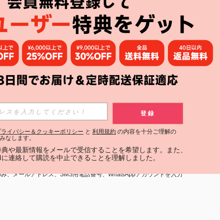
アプリ
購読
登録
登録する
プライバシー＆クッキーポリシー
と
利用規約
の内容を十分ご理解の
みなします。
購読
定特典や最新情報をメールで受信することを希望します。また、
INに連絡して購読を中止できることを理解しました。
用規約
」および「
プライバシーポリシー
」への同意が必要です。内容を
、メールアドレス、SMS用電話番号、WhatsAppアカウントを入力