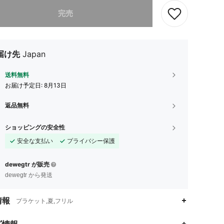
ありませんが、この商品は完売しました。
完売
届け先
Japan
送料無料
お届け予定日:
8月13日
返品無料
ショッピングの安全性
安全な支払い
プライバシー保護
dewegtr が販売
dewegtr から発送
情報
プラケット,夏,フリル
ズ情報