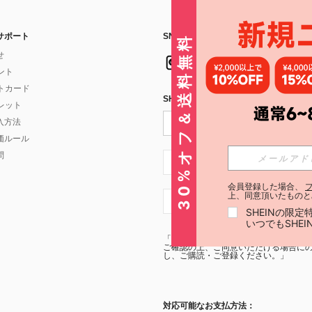
サポート
SNSフォローはこちら：
30%オフ＆送料無料
せ
イント
フトカード
SHEIN STYLE NEWSを購読する
ォレット
入方法
価ルール
問
JP + 81
会員登録した場合、
上、同意頂いたものと
JP + 81
SHEINの限
いつでもSHE
「SHEIN STYLE NEWSの購読には「
利
ご確認の上、ご同意いただける場合にのみ
し、ご購読・ご登録ください。」
対応可能なお支払方法：