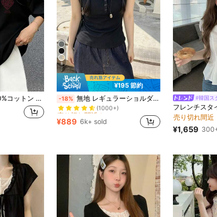
8
¥195 節約
売り切れ間近！
y2kスタイルトップ レディースカジュアルプリントTシャツ 春夏新作 ゆったり快適 韓国風トップス ス キャラクター tシャツ 国内発送
無地 レギュラーショルダー 半袖Tシャツ レディース ラウンドネック スリムフィット 美シルエット 伸縮性 軽量 通気性 快適素材 夏用 万能 オールマッチ
#韓国ス
-18%
(1000+)
売り切れ間近！
売り切れ間近！
売り切れ間近
(1000+)
(1000+)
¥889
6k+ sold
売り切れ間近！
¥1,659
300+
(1000+)