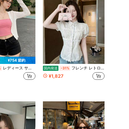
¥754 節約
レディース サマーカーディガン 白 長袖 UVカット ショート丈 シアーカーディガン 接触冷感 着痩せ フェミニン 韓国ファッション 夏 羽織り
フレンチ レトロ 純欲風 縦ストライプ レース切り替え 半袖トップス、甘くて可愛い、ウエスト引き締め＆スリム見え、パフスリーブ、上品、折り返し襟、ブラウス、デイリー、デート、春夏向け
%
国内発送
-31%
¥1,827