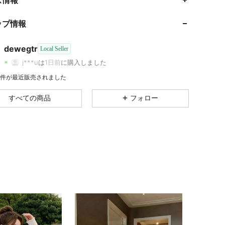
4.57
231
61
ップ情報
4.57
231
61
dewegtr
Local Seller
4.57
231
61
j***u
は
1日前
に購入しました
4.57
231
61
4K 件が最近販売されました
すべての商品
フォロー
4.57
231
61
4.57
231
61
4.57
231
61
4.57
231
61
4.57
231
61
4.57
231
61