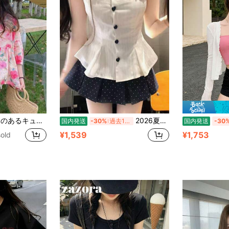
、ファッショナブルなコウモリ袖小花柄シャツ、夏春向け
2026夏新作・甘めキュートスタイル ピーターパンカラーレースフリルハートボタン スリムフィットブラウス ウエストシェイプ着痩せ効果抜群 肌触り柔らかく通気性抜群着心地快適 デイリーカジュアルコーデに大活躍 おしゃれ万能
国内発送
-30%
過去12時間
国内発送
-30
¥1,539
¥1,753
old