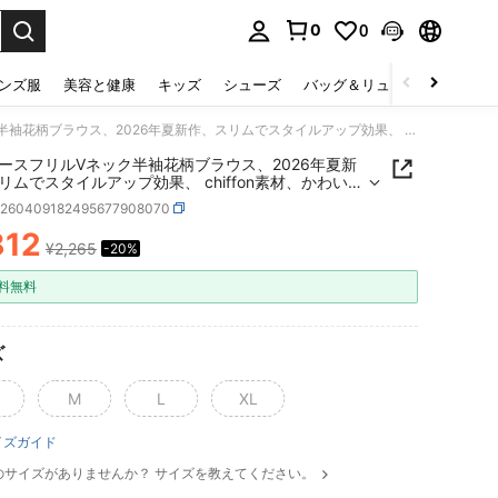
0
0
select.
ンズ服
美容と健康
キッズ
シューズ
バッグ＆リュック
下着＆
レディースフリルVネック半袖花柄ブラウス、2026年夏新作、スリムでスタイルアップ効果、 chiffon素材、かわいい、無地トップス
ースフリルVネック半袖花柄ブラウス、2026年夏新
リムでスタイルアップ効果、 chiffon素材、かわい
地トップス
z260409182495677908070
812
¥2,265
-20%
ICE AND AVAILABILITY
料無料
ズ
M
L
XL
イズガイド
のサイズがありませんか？ サイズを教えてください。