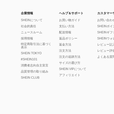
企業情報
ヘルプ＆サポート
カスタマー
SHEINについて
お買い物ガイド
お問い合わ
社会的責任
支払い方法
SHEINポ
ニュースルーム
配送情報
SHEINギ
採用情報
返品ポリシー
SHEINウ
特定商取引法に基づく
返金方法
レビュー記
表示
注文方法
レビュー評
SHEIN TOKYO
注文の追跡方法
よくある質
#SHEIN101
サイズの選び方
消費者志向自主宣言
SHEIN VIPについて
品質管理の取り組み
アフィリエイト
SHEIN CLUB