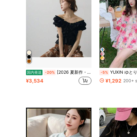
10
[2026 夏新作・リバーシブル 2 ウェイトップス]フリル V ネックパフスリーブレースブラウス 前後着回し可能レディースショート丈トップス 柔らか通気生地着心地快適カジュアル 上品セクシートレンディ清楚甘辛雰囲気お出かけブラウ
YUXIN ゆとりのあるキュートな3/4袖ラウンドネックブラウス
国内発送
-20%
-5%
¥3,534
¥1,292
200+ s