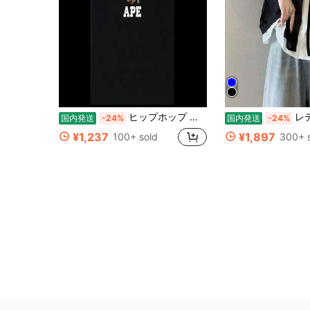
ヒップホップ 桜柄プリント 半袖 サメ猿人Tシャツ、クルーネック カートゥーン柄 純綿トップス、ユニセックス ティーンエイジャースタイル (978)
レディース新作 フレンチヴィンテージ風レースパッチワーク 2ピース風ト
国内発送
-24%
国内発送
-24%
¥1,237
¥1,897
100+ sold
300+ 