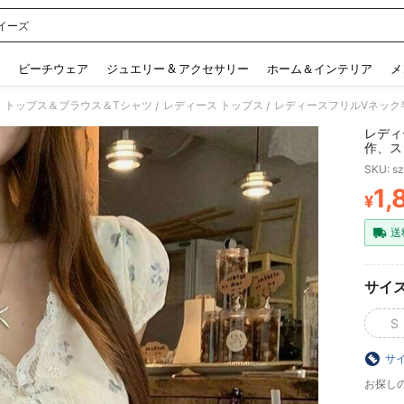
イーズ
 and down arrow keys to navigate search 検索履歴 and 人気ワード. Press Enter to 
ビーチウェア
ジュエリー & アクセサリー
ホーム＆インテリア
メ
 トップス＆ブラウス＆Tシャツ
レディース トップス
/
/
レディ
作、ス
い、無
SKU: s
1,
¥
PR
送
サイ
S
サ
お探し