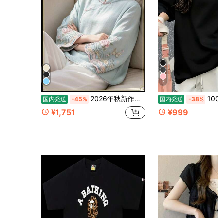
7
2026年秋新作：レディーストップス、新中国風、小さなスタンドカラー、中国結びボタン、ゆったりとしたフィット感、花柄刺繍、芸術的、レトロ、禅風、リゾートスタイル、春秋に最適
100%コットン レディース半袖 夏服
国内発送
-45%
国内発送
-38%
¥1,751
¥999