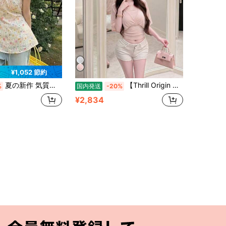
¥1,052 節約
夏の新作 気質ウエスト絞り スリム見え 甘美 小众デザイン ハイネックVネック ノースリーブベスト レディース
【Thrill Origin 専用】デザイン性配色重ね着 T シャツ バットスリーブシワウエストユニークスリムトップス
%
国内発送
-20%
¥2,834