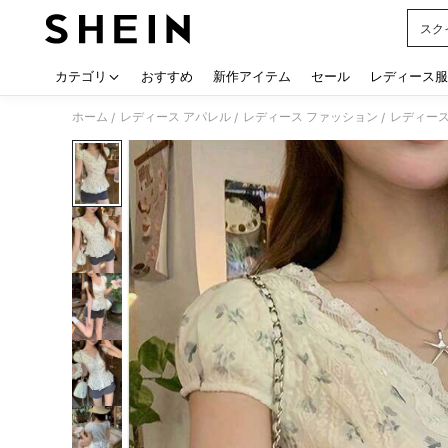
スク
Use up
カテゴリ
おすすめ
新作アイテム
セール
レディース服
ホーム
レディース アパレル
レディース ファッション
レディース
/
/
/