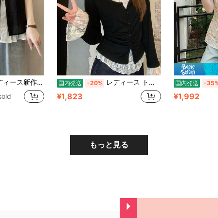
ップス――Vネックにリボン装飾を施したゆったりとした夏用シャツ。ライトブルーとホワイトのコントラストが特徴のプレッピー風デザインで、おしゃれな着こなしが楽しめます。洗濯機で洗えるので、カジュアルからフォーマルな場面まで幅広くお使いいただけます。
レディース トップス カットソー ニット 長袖 フェイクレイヤード 重ね着風 レース切り替え シャーリング Uネック 着痩せ 細見え 骨格ウェーブ 韓国ファッション フレンチガーリー 量産型 デート 春 秋 ブラック
国内発送
-20%
国内発送
-35
¥1,823
¥1,992
sold
もっと見る