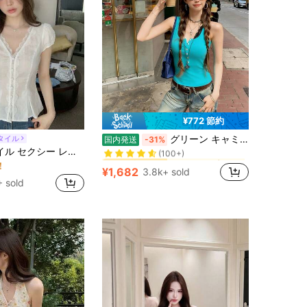
¥772 節約
に コットン 女性用トップス、ブラウス、Tシャツ
#1 ベストセラー
グリーン キャミトップス レディース 夏 韓国風 ノースリーブ 着痩せ タイトトップス 多巴胺カラー かわいい デートコーデ
タイル
国内発送
-31%
(100+)
フレンチスタイル セクシー レーストリミング Vネック ホロウアウトトップ、新作夏デザイン、スリムフィット、女性に似合うトップス。ホワイト
に コットン 女性用トップス、ブラウス、Tシャツ
に コットン 女性用トップス、ブラウス、Tシャツ
#1 ベストセラー
#1 ベストセラー
！
(100+)
(100+)
¥1,682
3.8k+ sold
に コットン 女性用トップス、ブラウス、Tシャツ
#1 ベストセラー
 sold
(100+)