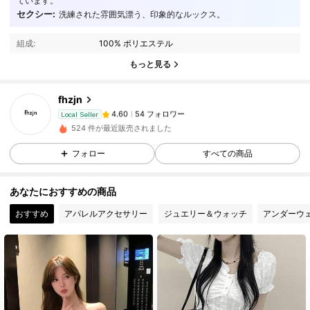
ています。
54 フォロワー
4.60
セクシー:
洗練された雰囲気漂う、印象的なルックス。
54 フォロワー
4.60
組成:
100% ポリエステル
54 フォロワー
4.60
もっと見る
54 フォロワー
4.60
fhzjn
54 フォロワー
4.60
Local Seller
金***女
が
1日前
にフォローしました
54 フォロワー
4.60
524 件が最近販売されました
54 フォロワー
4.60
フォロー
すべての商品
54 フォロワー
4.60
あなたにおすすめの商品
54 フォロワー
4.60
おすすめ
アパレルアクセサリー
ジュエリー＆ウォッチ
アンダーウ
54 フォロワー
4.60
54 フォロワー
4.60