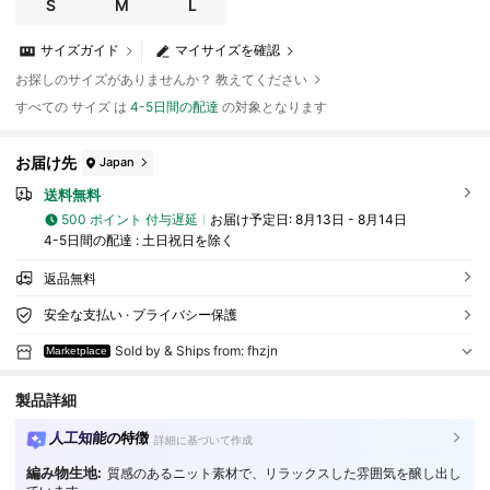
ジュアル 10代 20代 30代 抜け感 モノトーン シンプル ショート丈
S
M
L
クロップド
サイズガイド
マイサイズを確認
お探しのサイズがありませんか？ 教えてください
すべての サイズ は
4-5日間の配達
の対象となります
お届け先
Japan
送料無料
500 ポイント 付与遅延
お届け予定日:
8月13日 - 8月14日
4-5日間の配達 : 土日祝日を除く
返品無料
安全な支払い · プライバシー保護
Sold by & Ships from: fhzjn
Marketplace
製品詳細
人工知能の特徴
詳細に基づいて作成
編み物生地:
質感のあるニット素材で、リラックスした雰囲気を醸し出し