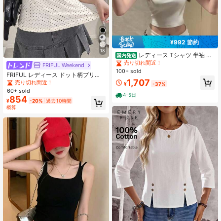
¥992 節約
18
レディース Tシャツ 半袖 ア
国内発送
シンメトリー ワンショル カットソー
売り切れ間近！
FRIFUL Weekend
ショート丈 へそ出し タイト スリム
100+ sold
FRIFUL レディース ドット柄プリン
フィット ハトメ リング デザイン ロ
1,707
ト 配色レース フロントリボン 半袖T
ゴ プリント ラメ ラインストーン 着
売り切れ間近！
¥
-37%
シャツ 夏用
痩せ 細見え スタイルアップ 骨格ウ
60+ sold
4-5日
ェーブ ストレッチ 伸縮性 通気性 吸
854
¥
-20%
過去10時間
汗速乾 Y2K 韓国 ストリート ダンス
概算
衣装 セクシー 大人可愛い カジュア
ル きれいめ ワンマイルウェア 春 夏
ホワイト 基礎色 シンプル 20代 30代
デート フェス ビーチ スポーツミッ
クス 高見え 快適 涼しい チビT 重ね
着 レイヤード インナー 柔らかい 動
きやすい クロップド丈