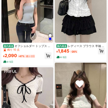
オフショルダー トップス レ
レディース ブラウス 半袖 パ
国内発送
国内発送
ディース 半袖 レース カットソー タ
フスリーブ レース 刺繍 コットンレ
残り 10 点
1,845
¥
-20%
イト スリム ニットソー 伸縮性 肩出
ース トップス スクエアネック フロ
2,090
し デコルテ 細見え 着痩せ セクシー
ントボタン スリム 着痩せ 骨格ウェ
¥
-47%
残り2日
4-5日
きれいめ 大人可愛い フェミニン 上
ーブ 大人可愛い フェミニン ガーリ
4-5日
品 無地 カジュアル デート 春夏 黒
ー フレンチガーリー デート お出か
け 夏服 ホワイト