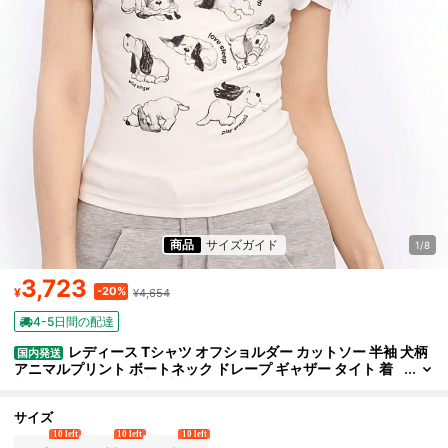
商品
サイズガイド
1/8
3,723
-20%
¥
¥4,654
4-5日間の配達
レディース Tシャツ オフショルダー カットソー 半袖 犬柄
国内発送
アニマルプリント ボートネック ドレープ ギャザー タイト 着
痩せ 細見え くびれ強調 清楚 セクシー 大人可愛い ガーリー フ
ェミニン 韓国系 y2k 骨格ウェーブ 骨格ストレート デート お出か
け 通学 デイリー ホワイト アイボリー 春 夏 トップス 伸縮性 柔らか
サイズ
い グラフィックT プリントT 華奢見え こなれ感 スタイリッシュ カ
10 left
10 left
10 left