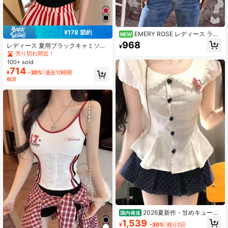
¥178 節約
EMERY ROSE レディース ラウ
NEW
ンドネック 3/4袖 ボタンダウンヘム
968
レディース 夏用ブラックキャミソー
¥
デザイン 100%コットンリネン カジ
ルトップ、新作、パッド内蔵、エレ
売り切れ間近！
ュアルシャツ
ガントなレイヤリングベスト、カジ
100+ sold
ュアルアウターウェア
714
¥
-20%
過去10時間
概算
2026夏新作・甘めキュート
国内発送
スタイル ピーターパンカラーレース
1,539
¥
-30%
残り2日
フリルハートボタン スリムフィット