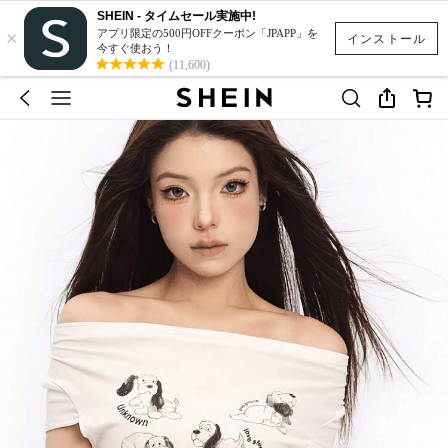
SHEIN - タイムセール実施中!
×
アプリ限定の500円OFFクーポン「JPAPP」を
インストール
今すぐ使おう！
(11,600)