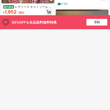
ブラウス ウエストシェイプ着痩せ効
4-5日
果抜群 肌触り柔らかく通気性抜群着
レディース キャミソール タ
国内発送
心地快適 デイリーカジュアルコーデ
ンクトップ Y2K ストリート系 甘辛
1,952
¥
-20%
に大活躍 おしゃれ万能
トップス レース コルセット風 切り
替え 配色 バイカラー ナンバー ロゴ
4-5日
プリント フロントボタン スポーティ
30%OFF＆全品送料無料特典
買い物かごに追加
登録
20% 割引！
ー タイト 細見え 着痩せ 骨格ウェー
ブ ウエストマーク ノースリーブ シ
ョート丈 クロップド丈 韓国ファッシ
ョン セクシー ギャル お出かけ クラ
ブ フェス ダンス 衣装 インナー 重ね
着 カジュアル 春 夏 秋 ブラック レッ
ド 大人可愛い 個性的 デザイン 美シ
ルエット ボディコン スタイルアップ
ヘルシー 肌見せ 盛れる かっこいい
アメカジ 10代 20代 アメカジ風
T シャツ レディース 夏 コッ
国内発送
トンオードリー素材 水玉プリント ワ
2,023
¥
-26%
ンショル & 片肩オフショルデザイン
半袖カジュアルトップス
4-5日
レディース 韓国風 ゆったり
国内発送
フィット スリムフィット オフショル
100+ sold
ダー ストレートカット Tシャツ リボ
3,412
¥
-20%
ントリムとピュアコットントリム付