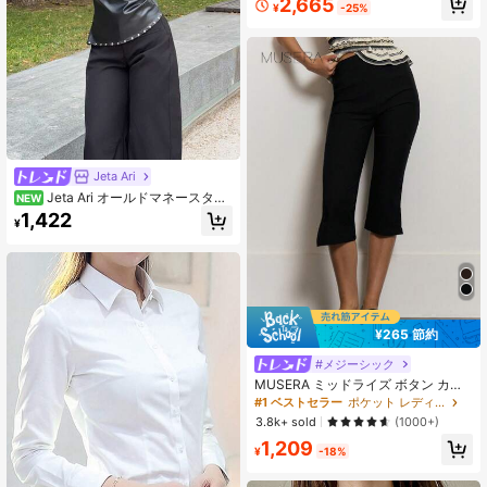
2,665
¥
-25%
半袖 ブラウス トップス 軽量 ファッ
ション
Jeta Ari
Jeta Ari オールドマネースタイ
NEW
ル レディース スタッズ アシンメト
1,422
¥
リー ショルダー レザートップ レデ
ィースファッション セクシー PUプ
リーツトップ
¥265 節約
#メジーシック
MUSERA ミッドライズ ボタン カプ
リ レギンス、夏のホリデー バケーシ
#1 ベストセラー
ポケット レディースレギンス
ョン Y2K エレガント キュート カジ
3.8k+ sold
(1000+)
ュアル セクシー コレクティブ 学校
1,209
再開 パンツ、春のビジネス
¥
-18%