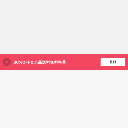
30%OFF＆全品送料無料特典
買い物かごに追加
登録
20% 割引！