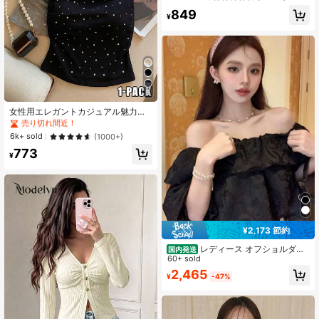
黒色
849
¥
9
#1 ベストセラー
に 新しい レディーストップス
売り切れ間近！
女性用エレガントカジュアル魅力的
なセクシーなミニマリストフレッシ
#1 ベストセラー
#1 ベストセラー
に 新しい レディーストップス
に 新しい レディーストップス
ュな通勤用バーサタイルなフィット
売り切れ間近！
売り切れ間近！
6k+ sold
(1000+)
したプリーツバンドゥトップ ブラッ
#1 ベストセラー
に 新しい レディーストップス
773
ク 夏
¥
売り切れ間近！
¥2,173 節約
レディース オフショルダー
国内発送
トップス オフショル ブラウス フリ
60+ sold
ル パフスリーブ ボリューム袖 ジャ
2,465
¥
-47%
ガード 花柄 ショート丈 体型カバー
二の腕カバー 骨格ウェーブ 着痩せ
きれいめ 大人可愛い フェミニン ブ
ラック