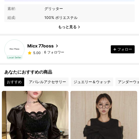
素材:
グリッター
6 フォロワー
5.00
組成:
100% ポリエステル
6 フォロワー
5.00
もっと見る
6 フォロワー
5.00
6 フォロワー
5.00
Micx 77ooss
6 フォロワー
5.00
フォロー
r***8
が
1日前
にフォローしました
6 フォロワー
5.00
Local Seller
6 フォロワー
5.00
あなたにおすすめの商品
おすすめ
アパレルアクセサリー
ジュエリー＆ウォッチ
アンダーウ