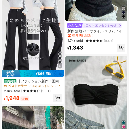
#ニットエッセンシャル
新作 無地 バーサタイル スリムフィ
ット ウエストシンチ キャップスリー
売り切れ間近！
ブ ニットトップ、春夏 ブラック
1.7k+ sold
(100+)
1,343
¥
6
¥866 節約
【ファッション新作！国内
国内発送
発送】接触冷感 夏服無地ブラック 柔
#1 ベストセラー
に 4方向ストレッチ 女性用ボトムス
らか快適 スーツフレアパンツ レディ
2.8k+ sold
(100+)
ース夏薄手 ハイウエスト 着痩せ y2k
1,948
ギャルカジュアル 自宅・日常・通
¥
-31%
勤・オフィスカジュアル着用に最適