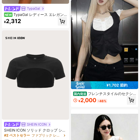
トトップベスト（単品着用可）
TypaGal
TypaGal レディース エレガン
NEW
ト セクシー ラインストーンボタン
2,312
¥
カウルネック 長袖 プリーツブラウス
¥1,702 節約
フレンチスタイルのセクシ
国内発送
ーなショルフスリーブ、カラフルな
2,000
¥
-46%
ミックスデザインのフェイシャル2枚
セット、ショートサイズのテーパー
加工でウエストを引き締め、すっき
りとしたシルエット。 ワンストロー
クの襟とポップアップ袖が特徴のTシ
ャツ
SHEIN ICON
SHEIN ICON ソリッド クロップ シュ
ルグトップ
#2 ベストセラー
ファブリック レディーストップス