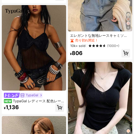
6
#2 ベストセラー
に エレガント ノースリーブキャミソール
売り切れ間近！
エレガントな無地レースキャミソー
ル カジュアル ブラック 夏、デート
#2 ベストセラー
#2 ベストセラー
に エレガント ノースリーブキャミソール
に エレガント ノースリーブキャミソール
ナイト
売り切れ間近！
売り切れ間近！
10k+ sold
(1000+)
#2 ベストセラー
に エレガント ノースリーブキャミソール
806
¥
売り切れ間近！
TypaGal
TypaGal レディース 配色レー
NEW
ス ファッション セクシー キャミソ
1,136
¥
ール