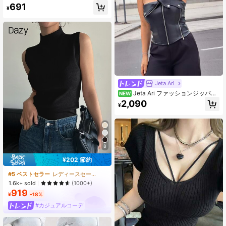
#4 ベストセラー
グラフィック 女性用タンクトップ&キャミス
691
しています
¥
売り切れ間近！
Jeta Ari
Jeta Ari ファッションジッパー
NEW
装飾アシンメトリーPUチューブトッ
2,090
¥
プ
8
¥202 節約
#5 ベストセラー
レディースセーターベスト
1.6k+ sold
(1000+)
919
¥
-18%
#カジュアルコーデ