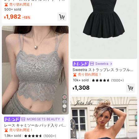
ァッション シャツ、ルーズフィット
売り切れ間近！
カラーシャツ、ポケット付き前ボタ
500+ sold
ン付き無地織生地、オフィスや日常
1,982
着に優雅、春夏 ブラック
¥
-13%
Sweetra
#1 ベストセラー
ノースリーブ レディーストップス
売り切れ間近！
Sweetra ストラップレス ラッフルト
ップ ルーチェ Y2Kデザイン レディー
#1 ベストセラー
#1 ベストセラー
ノースリーブ レディーストップス
ノースリーブ レディーストップス
ス夏用シンプル
売り切れ間近！
売り切れ間近！
10k+ sold
(1000+)
#1 ベストセラー
ノースリーブ レディーストップス
1,308
¥
売り切れ間近！
6
MOREGETS BEAUTY
#4 ベストセラー
グラフィック 女性用タンクトップ&キャミス
売り切れ間近！
レース キャミソール パッド入り バ
スト、無地アンダーシャツ、学校再
#4 ベストセラー
#4 ベストセラー
グラフィック 女性用タンクトップ&キャミス
グラフィック 女性用タンクトップ&キャミス
開シーズン、冬、クリスマス、新年
売り切れ間近！
売り切れ間近！
1.9k+ sold
(1000+)
のレイヤリング、カジュアル夏に適