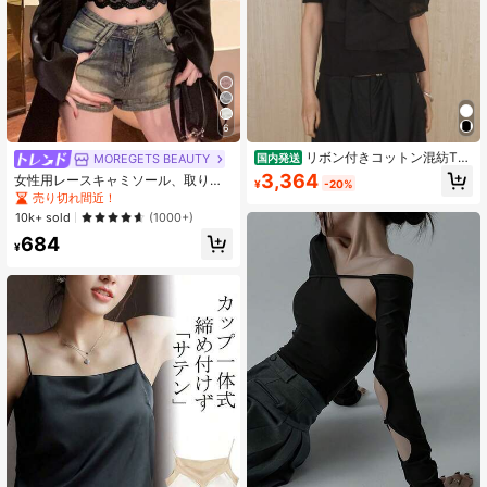
6
リボン付きコットン混紡Tシ
MOREGETS BEAUTY
国内発送
ャツ、女性用韓国風ルーズフィッ
3,364
女性用レースキャミソール、取り外
¥
-20%
ト、スリム効果のあるオフショルダ
し可能なパッド付き、かわいい&セク
売り切れ間近！
ーストレートトップス
シーな無地インナー、新学期、冬、
10k+ sold
(1000+)
クリスマス、春節、カジュアルブラ
684
ックサマーに適しています、シック&
¥
エレガント