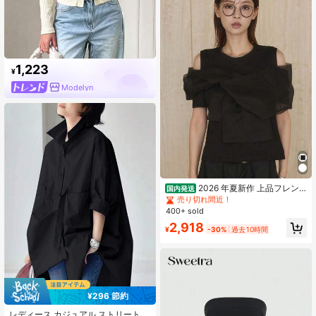
1,223
¥
Modelyn
#9 ベストセラー
ビンテージ 女性用ブラウス
売り切れ間近！
2026 年夏新作 上品フレン
国内発送
チスタイル リボン切り替えデザイン
#9 ベストセラー
#9 ベストセラー
ビンテージ 女性用ブラウス
ビンテージ 女性用ブラウス
上質コットン半袖 T シャツ ショルダ
400+ sold
売り切れ間近！
売り切れ間近！
ーオープン ゆったり着痩せ オフィス
#9 ベストセラー
ビンテージ 女性用ブラウス
2,918
カジュアルトップス
¥
-30%
過去10時間
売り切れ間近！
¥296 節約
レディース カジュアル ストリートフ