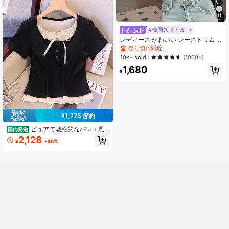
11
#韓国スタイル
レディース かわいい レーストリム V
ネック カバーアップ セーター 軽量
売り切れ間近！
夏用 シュラグ アウター ブラック 春
10k+ sold
(1000+)
ボヘミアンシック
1,680
¥
¥1,775 節約
ピュアで魅惑的なバレエ風
国内発送
のフェイクツーピース半袖Tシャツ。
2,128
¥
-45%
セクシーなリボンデザインが特徴の
夏物。