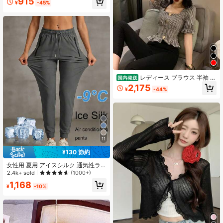
915
¥
-45%
クロップトップ ミニスカート 2点セ
ット、ノースリーブ ボディコン マッ
チングアウトフィット ナイトアウト
バケーション カーヴィー 2ピース
レディース ブラウス 半袖 ギ
国内発送
ンガムチェック スクエアネック パフ
2,175
¥
-44%
スリーブ フリル ペプラム ショート
丈 クロップド丈 着痩せ 骨格ウェー
ブ 脚長効果 スリム くびれ強調 体型
カバー 韓国ファッション 大人可愛い
ガーリー フレンチガーリー フェミニ
ン きれいめ デート 女子会 旅行 休日
お出かけ 夏服 トップス バックデザ
11
イン 飾りボタン チェック柄 夏 涼し
い 20代 30代 清楚 上品 カジュアル
¥130 節約
オフィス 1枚映え 主役級 デイリー ワ
ンマイルウェア 華奢見え 爽やか
女性用 夏用 アイスシルク 通気性ラ
ンニングパンツ、ジッパーポケット&
2.4k+ sold
(1000+)
ウエストゴム仕様の軽量スポーツズ
1,168
ボン、フィットネス&ジョギング春用
¥
-10%