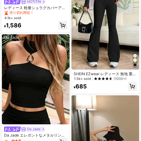
HOTITIN
レディース 軽量シュラグカバーアッ
プ 春夏用 薄手 オープンフロント シ
売り切れ間近！
ョート丈 ニットトップス エアコン対
4.1k+ sold
策セーター ホワイト ビーチ
1,586
¥
SHEIN EZwear レディース 無地 重ね
着デザイン Vネック ハイウエスト フ
1.5k+ sold
(1000+)
レアパンツ
685
¥
Da Jade
Da Jade エレガントなメタルリング
ホルターネック カットアウトバック