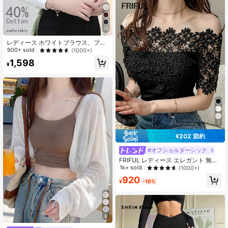
25
レディース ホワイトブラウス、プロ
フェッショナル フォーマル ワークウ
900+ sold
(1000+)
ェア、長袖シャツトップ、2026年春
1,598
夏秋新作、ビジネス、シック&エレガ
¥
ント
7
¥202 節約
#オフショルダーシック
FRIFUL レディース エレガント 無地
レース切り替え オフショルダー 半袖
1k+ sold
(1000+)
Tシャツ 夏 お出かけトップス
920
¥
-18%
6