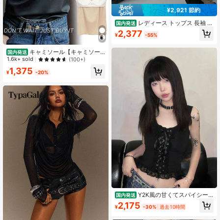
¥2,921 節約
レディース トップス 長袖 T
国内発送
シャツ カットソー アシンメトリー
2,377
¥
-55%
アシメ ワンショルダー 肩出し カッ
トアウト 肌見せ タイト スリム フィ
ット 着痩せ 細見え ボディライン 無
キャミソール【キャミソー
国内発送
地 ブラック 黒 デザイン性 モード系
ル カップ付き】 サテン 下着 インナ
1.6k+ sold
(100+)
ストリート系 クール セクシー 大人
ー ブラウス トップス タンクトップ
1,375
可愛い カジュアル デート パーティ
サテンスリップ 重ね着 光沢 オフィ
¥
-20%
ー クラブ お呼ばれ デイリー 秋物 秋
ス セクシー 上品 フォーマ
冬 春 秋服 重ね着 インナー ストレッ
チ 伸縮性 20代 30代 40代 シンプル
クールビューティー 抜け感 おしゃれ
韓国ファッション風 華奢見え スタイ
リッシュ 鎖骨強調 オフショル風 シ
ック 個性的 かっこいい 1枚様見え 女
子会 ライブ 衣装
Y2K風の甘くてスパイシー
国内発送
な女の子向け、結び紐付きパッチワ
2,175
¥
-30%
過去10時間
ークスクエアネックレースデザイン
ノースリーブスリムフィットショー