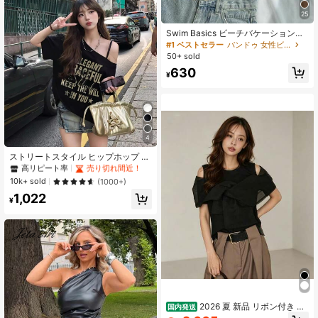
25
Swim Basics ビーチバケーション用
無地ツイスト バンドゥ水着トップ
#1 ベストセラー
バンドゥ 女性ビキニトップス
50+ sold
630
¥
4
#1 ベストセラー
快適な 女性用Tシャツ
高リピート率
売り切れ間近！
ストリートスタイル ヒップホップ プ
リント オフショルダー 半袖Tシャ
#1 ベストセラー
#1 ベストセラー
快適な 女性用Tシャツ
快適な 女性用Tシャツ
ツ、セクシーなオブリークショルダ
高リピート率
高リピート率
売り切れ間近！
売り切れ間近！
10k+ sold
(1000+)
ー ブラックトップ レディース、夏カ
#1 ベストセラー
快適な 女性用Tシャツ
1,022
ジュアル
¥
高リピート率
売り切れ間近！
2026 夏 新品 リボン付き オ
国内発送
フショルダー カットソー レディース