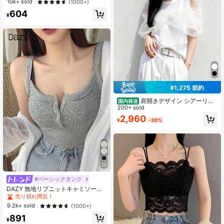
10k+ sold
(1000+)
604
¥
¥1,275 節約
肩開きデザイン シアーリボ
国内発送
ン付き T シャツ 綿素材 体型カバー
200+ sold
カジュアル通勤 大人かわいいトップ
2,960
¥
-30%
ス ゆったり着痩せカットソー レディ
ーストップス
20
#ベーシックタンク
#1 ベストセラー
に ボタン フレッシュなノースリーブキャミソール
売り切れ間近！
DAZY 無地リブニットキャミソール
レディース夏タンクトップ、ノース
#1 ベストセラー
#1 ベストセラー
に ボタン フレッシュなノースリーブキャミソール
に ボタン フレッシュなノースリーブキャミソール
リーブ、きゃみソール
売り切れ間近！
売り切れ間近！
9.2k+ sold
(1000+)
#1 ベストセラー
に ボタン フレッシュなノースリーブキャミソール
891
¥
売り切れ間近！