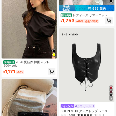
¥1,655 節約
レディース サマーニット リ
国内発送
ブニット トップス カットソー 半袖
1,753
¥
-49%
過去10時間
フレンチスリーブ キャップスリーブ
Tシャツ Vネック デコルテ開き 細見
え タイト スリム リブ フィット 伸縮
性 ストレッチ 着痩せ 華奢見え 小顔
効果 二の腕カバー 骨格ウェーブ 骨
格ストレート 美ライン きれいめ カ
ジュアル 大人可愛い 大人上品 フェ
ミニン オフィスカジュアル デート
デイリー 着回し インナー 重ね着 レ
イヤード プルオーバー 無地 柔らか
い 肌触り抜群 ブラック 黒 春 夏 秋
2026 夏新作 韓国 × フレン
国内発送
チテイスト 変形片肩デザイン無地プ
200+ sold
ルオーバー半袖 T シャツ レディース
1,171
¥
-20%
ゆったりシルエット 夏トップス
5
#カウガール
SHEIN MOD タンクトップ レースア
ップ クロスデザイン レザー調 Pu 製
600+ sold
(1000+)