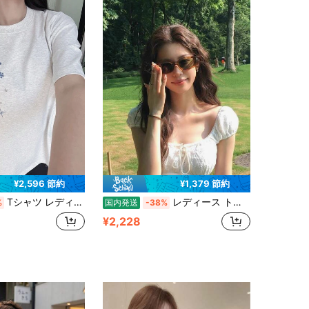
4.66
942
48
¥2,596 節約
¥1,379 節約
Tシャツ レディース 半袖 綿100% 刺しゅう 星柄 雪の結晶 厚手 オーバーサイズ ビッグシルエット クルーネック カットソー トップス 体型カバー 着痩せ 透けにくい ヘビーウェイト 二の腕カバー ストリート 韓国ファッション カジュアル デイリー 大人可愛い こなれ感 華奢見え 骨格ナチュラル 春 夏 秋 ブラック ティーシャツ コットン 柔らかい 肌触り 快適 丸首 5分袖 ワンマイルウェア シンプル 個性的 部屋着 お出かけ 通学 学生 キャンプ アウトドア 丈夫 洗濯に強い 高見え
レディース トップス ブラウス Tシャツ 半袖 パフスリーブ スクエアネック フロントリボン レース タイト ショート丈 着痩せ 細見え 骨格ウェーブ ガーリー フェミニン 大人可愛い カジュアル デート ホワイト
%
国内発送
-38%
¥2,228