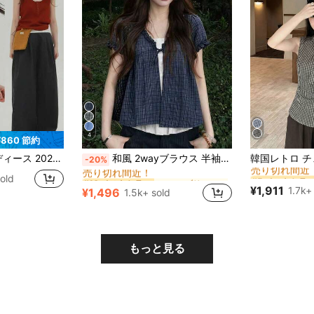
4
¥860 節約
#5 ベストセラ
に ファブリック 柔らかなオフィスブラウス
#10 ベストセラー
スリーブ サマーニット レイヤード風 リブ ヘンリーネック フロントボタン インナー 接触冷感 ひんやり 涼しい 薄手 伸縮性 フィット 着痩せ
和風 2wayブラウス 半袖、花柄チェックシャツ、スリムフィット カレッジスタイルトップス、夏
-20%
売り切れ間近
売り切れ間近！
#5 ベストセラ
#5 ベストセラ
に ファブリック 柔らかなオフィスブラウス
に ファブリック 柔らかなオフィスブラウス
#10 ベストセラー
#10 ベストセラー
old
売り切れ間近
売り切れ間近
売り切れ間近！
売り切れ間近！
¥1,911
1.7k+
¥1,496
1.5k+ sold
#5 ベストセラ
に ファブリック 柔らかなオフィスブラウス
#10 ベストセラー
売り切れ間近
売り切れ間近！
もっと見る