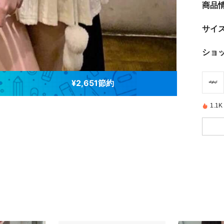
商品
サイ
ショ
¥2,651節約
1.