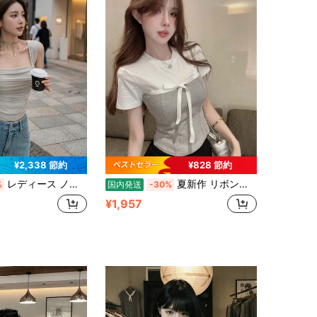
¥2,338 節約
¥828 節約
レディース ノースリーブ トップス タンクトップ キャミソール インナー ビスチェ シャーリング ギャザー スクエアネック チュール シアー ストレッチ タイト フィット 无地 着痩せ 華奢見え スタイルアップ デコルテ美人 骨格ウェーブ 骨格ストレート 体型カバー デート 女子会 カフェ巡り 旅行 リゾート パーティー セクシー 大人可愛い きれいめ フェミニン あざと可愛い 韓国ファッション ギャル クラブ 重ね着 レイヤード 春夏 ベージュ アイボリー
夏新作 リボン編み上げデザイン ラウンドネック 半袖Tシャツ レディース 配色切替 スリム見え ジャストショルダー インナー使い おしゃれコーデ
%
国内発送
-30%
¥1,957