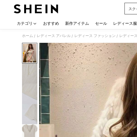
スク
Use up
カテゴリ
おすすめ
新作アイテム
セール
レディース服
ホーム
レディース アパレル
レディース ファッション
レディース
/
/
/