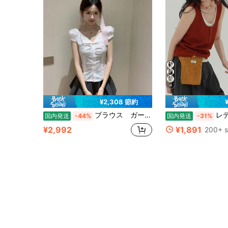
4
¥2,308 節約
ブラウス ガーリー 夏 レース パフスリーブ ストライプ 痩せ見え レディース
レディース 2026夏新作 タンクトップ ノー
国内発送
-44%
国内発送
-31%
¥2,992
¥1,891
200+ s