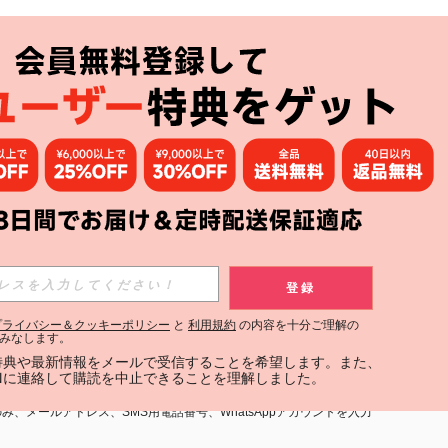
アプリ
購読
登録
登録する
プライバシー＆クッキーポリシー
と
利用規約
の内容を十分ご理解の
みなします。
購読
定特典や最新情報をメールで受信することを希望します。また、
INに連絡して購読を中止できることを理解しました。
用規約
」および「
プライバシーポリシー
」への同意が必要です。内容を
、メールアドレス、SMS用電話番号、WhatsAppアカウントを入力