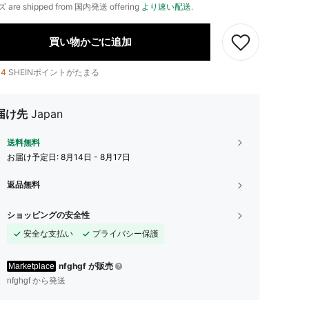
ズ are shipped from 国内発送 offering
より速い配送
.
買い物かごに追加
14
SHEINポイントがたまる
届け先
Japan
送料無料
お届け予定日:
8月14日 - 8月17日
返品無料
ショッピングの安全性
安全な支払い
プライバシー保護
nfghgf が販売
Marketplace
nfghgf から発送