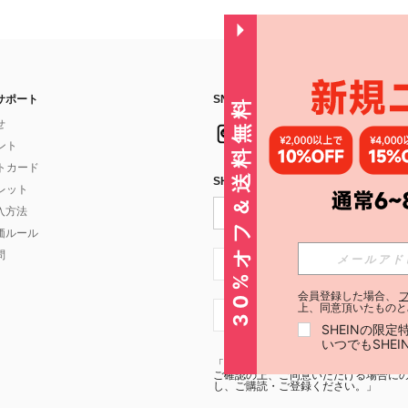
サポート
SNSフォローはこちら：
30%オフ＆送料無料
せ
イント
フトカード
SHEIN STYLE NEWSを購読する
ォレット
入方法
価ルール
問
JP + 81
会員登録した場合、
上、同意頂いたものと
JP + 81
SHEINの限
いつでもSHE
「SHEIN STYLE NEWSの購読には「
利
ご確認の上、ご同意いただける場合にのみ
し、ご購読・ご登録ください。」