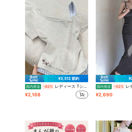
¥3,512 節約
¥
レディース Tシャツ 半袖 トップス ギンガムチェック レイヤード風 重ね着風 紺 ネイビー 刺繍 犬 アニマル ロゴ 英字 着痩せ 細見え 華奢見え 骨格ウェーブ タイト フィット スリム ストレッチ ボートネック 裾 切り替え 韓国ファッション 大人可愛い ガーリー フェミニン カジュアル 夏 夏服 夏物 デイリー 通学 お出かけ シンプル 上品 清楚 10代 20代 30代 きれいめ コットン風 快適 薄手 体型カバー 二の腕カバー 小顔効果 爽やか 涼しい
レディース キャミソール ワンピース ロングワンピース マキシ丈 タイト ボディコン 黒 ブラック 無地 シンプル 着痩
国内発送
-62%
国内発送
-52%
¥2,168
¥2,690