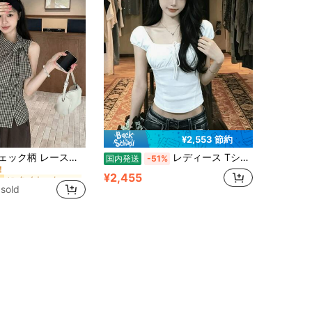
¥2,553 節約
に タイネック 女性用トップス、ブラウス、Tシャツ
ー
韓国レトロ チェック柄 レースアップ ウエスト シャツ、スリムフィット ノースリーブ ブラウス、夏トップス ブラック
レディース Tシャツ トップス カットソー 半袖 スクエアネック パフスリーブ ボリューム袖 ショート丈 クロップド丈 着痩せ 二の腕カバー 細見え デコルテ美ライン 大人可愛い ヘルシーセクシー Y2K フェミニン カジュアル
国内発送
-51%
！
に タイネック 女性用トップス、ブラウス、Tシャツ
に タイネック 女性用トップス、ブラウス、Tシャツ
ー
ー
¥2,455
！
！
 sold
に タイネック 女性用トップス、ブラウス、Tシャツ
ー
！