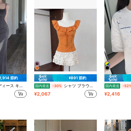
2,914 節約
¥891 節約
せ 細見え 脚長効果 メリハリ 骨格ストレート 骨格ウェーブ きれいめ 大人可愛い モード 色っぽ 華奢見え デート お呼ばれ パーティー 二次会 夜遊び クラブ 女子会 高見え キャミワンピ ノースリーブ 伸縮性 ストレッチ スレンダーシルエット お出かけ セクシーワンピース 美シルエット 20代 30代 40代 春 夏 秋 冬 インナー 重ね着 1枚映え
シャツ ブラウス 夏 新作 BM スリム ウエスト 絞り フレンチ レトロ ヘム フリル レース シャツ ベスト トップス
国内発送
-30%
国内発送
-52
¥2,067
¥2,416