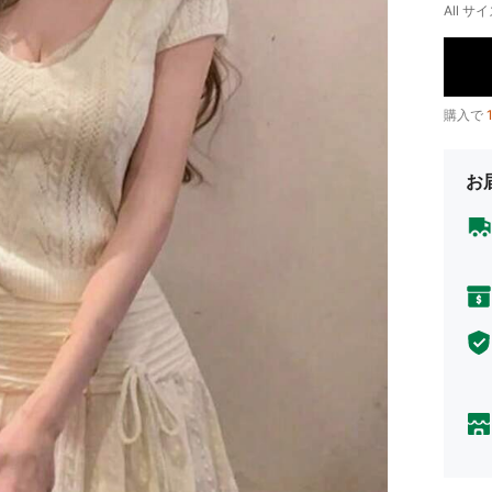
All サイ
購入で
お