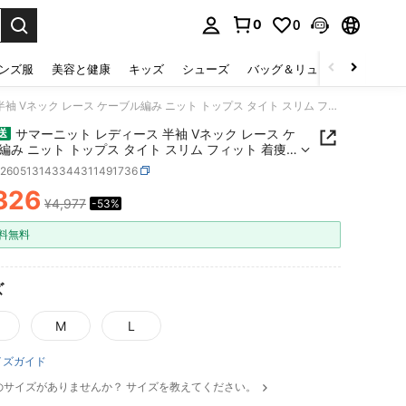
0
0
select.
ンズ服
美容と健康
キッズ
シューズ
バッグ＆リュック
下着＆
サマーニット レディース 半袖 Vネック レース ケーブル編み ニット トップス タイト スリム フィット 着痩せ 細見え 小顔効果 骨格ウェーブ 大人可愛い フェミニン 上品 きれいめ ガーリー フレンチガーリー 量産型 韓国ファッション デート服 お出かけ カジュアル オフィス オフィスカジュアル 通勤 20代 30代 春 夏 秋 アイボリー ホワイト 白 無地 ストレッチ 伸縮性 柔らかい インナー レイヤード 重ね着風 華奢見え モテ服 女子会 清楚 二の腕カバー キャミソール
サマーニット レディース 半袖 Vネック レース ケ
送
編み ニット トップス タイト スリム フィット 着痩
見え 小顔効果 骨格ウェーブ 大人可愛い フェミニン
z260513143344311491736
きれいめ ガーリー フレンチガーリー 量産型 韓国ファ
326
ン デート服 お出かけ カジュアル オフィス オフィス
¥4,977
-53%
ICE AND AVAILABILITY
ル 通勤 20代 30代 春 夏 秋 アイボリー ホワイト
地 ストレッチ 伸縮性 柔らかい インナー レイヤード
料無料
風 華奢見え モテ服 女子会 清楚 二の腕カバー キャ
ル
ズ
M
L
イズガイド
のサイズがありませんか？ サイズを教えてください。