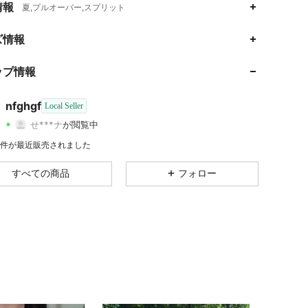
情報
夏,プルオーバー,スプリット
4.66
942
48
ズ情報
4.66
942
48
ップ情報
4.66
942
48
nfghgf
Local Seller
せ***ナ
が閲覧中
4.66
942
48
評価
商品
フォロワー
1K 件が最近販売されました
4.66
942
48
すべての商品
フォロー
4.66
942
48
4.66
942
48
4.66
942
48
4.66
942
48