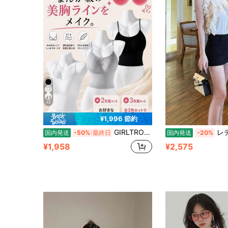
12
¥1,996 節約
GIRLTROVE レディース ブラトップ チューブトップ リブ厚手一体カップ 盛れる漫画胸 美背 ズレ落ちないノンワイヤー 脇肉集胸インナーセット
レディース トップス ブラウス ノースリーブ ホルタ
国内発送
-50%
最終日
国内発送
-20%
¥1,958
¥2,575