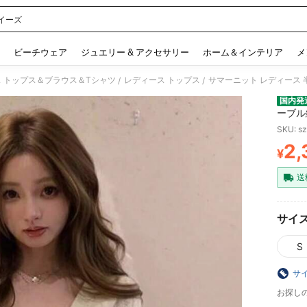
イーズ
 and down arrow keys to navigate search 検索履歴 and 人気ワード. Press Enter to 
ビーチウェア
ジュエリー & アクセサリー
ホーム＆インテリア
メ
 トップス＆ブラウス＆Tシャツ
レディース トップス
/
/
国内発
ーブル
せ 細
SKU: s
上品 
2,
ッショ
¥
PR
カジュア
白 無
送
重ね着
ミソー
サイ
S
サ
お探し