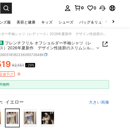
0
0
select.
ンズ服
美容と健康
キッズ
シューズ
バッグ＆リュック
下着＆
フレンチフリル オフショルダー半袖シャツ（レディース）2026年夏新作 デザイン性抜群のスリムシルエットでスタイル良く見せるショート丈トップス 甘く若々しい可愛らしい雰囲気と独特な魅力が光るシャツ
フレンチフリル オフショルダー半袖シャツ（レ
送
ス）2026年夏新作 デザイン性抜群のスリムシルエ
スタイル良く見せるショート丈トップス 甘く若々
z260518182336365726486
愛らしい雰囲気と独特な魅力が光るシャツ
519
¥2,151
-29%
ICE AND AVAILABILITY
定値下げ
料無料
:
イエロー
大きい画像