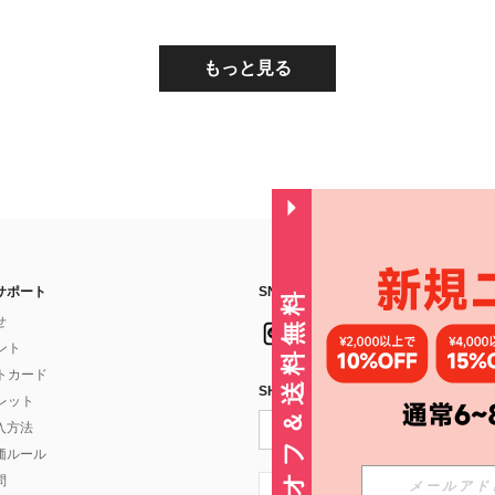
もっと見る
サポート
SNSフォローはこちら：
30%オフ＆送料無料
せ
イント
フトカード
SHEIN STYLE NEWSを購読する
ォレット
入方法
価ルール
問
JP + 81