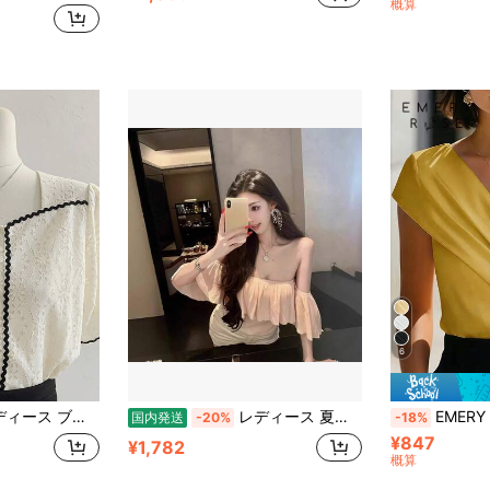
概算
6
 スクエアネック パフスリーブ バイカラー パイピング 総レース プルオーバー 着痩せ 小顔効果 二の腕カバー フェミニン 大人可愛い きれいめ デート 夏 白
レディース 夏物新作 半袖Tシャツ オフショルトップス 骨格ウェーブ あざと可愛い 清楚セクシー 肌見せ ヘソ出し Y2K ギャル デート 女子会 カフェ イベント ライブ お出かけ
EMERY ROSE 女性
国内発送
-20%
-18%
¥847
¥1,782
概算