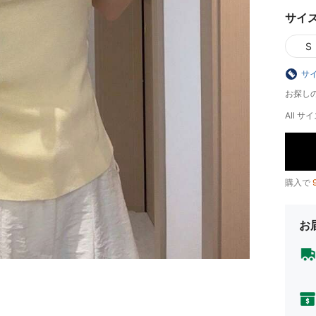
サイ
S
サ
お探し
All サイ
購入で
お