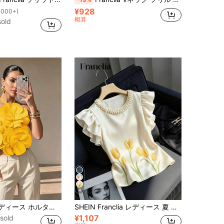
¥928
1000+)
概算
old
4
Chiquease レディース ホルターネック タイアップ フィット ノースリーブトップス 白い花柄 装飾 柔らかいリブ生地
SHEIN Franclia レディース 夏 エレガント ビーズ装飾 フローラルプリント ブラウス
¥1,107
sold