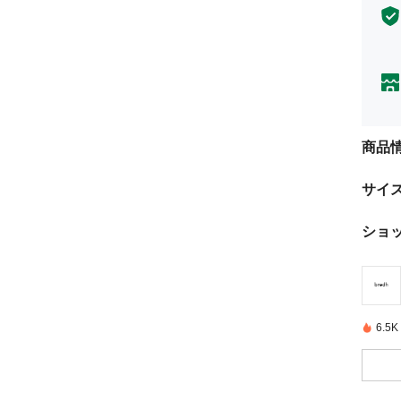
商品
サイ
ショ
6.