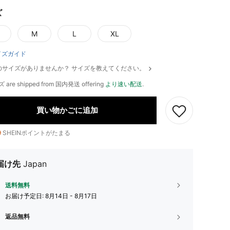
ズ
M
L
XL
イズガイド
のサイズがありませんか？ サイズを教えてください。
ズ are shipped from 国内発送 offering
より速い配送
.
買い物かごに追加
9
SHEINポイントがたまる
届け先
Japan
送料無料
お届け予定日:
8月14日 - 8月17日
返品無料