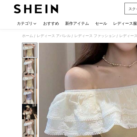
スク
Use up
カテゴリ
おすすめ
新作アイテム
セール
レディース服
ホーム
レディース アパレル
レディース ファッション
レディース
/
/
/