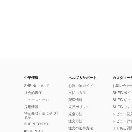
企業情報
ヘルプ＆サポート
カスタマー
SHEINについて
お買い物ガイド
お問い合わ
社会的責任
支払い方法
SHEINポ
ニュースルーム
配送情報
SHEINギ
採用情報
返品ポリシー
SHEINウ
特定商取引法に基づく
返金方法
レビュー記
表示
注文方法
レビュー評
SHEIN TOKYO
注文の追跡方法
よくある質
#SHEIN101