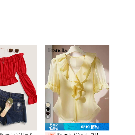
4.54
204
118
4.54
204
118
4.54
204
118
4.54
204
118
4.54
204
118
4.54
204
118
16
¥219 節約
 ソリッド ラッフルトリム オフショルダーブラウス、長袖トップス
Franclia Vネック フリル ペタル スリーブ カジュアルブラウス レディース フリルブラウス イエロー シフォンブラウス フォーマル レディーストップス 半袖 フリルトップ ブラウス レディース
-19%