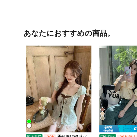
あなたにおすすめの商品。
¥
通勤推奨韓系パフスリーブブラウス カラーコントラスト U 襟,一体型フェイク 2 ピース構造 ウエストマークでスタイルアップ,清楚おしゃれ毎日使い万能上衣
国内発送
-20%
国内発送
-39%