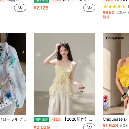
(
¥2,125
¥850
200+ s
概算
10
ジュアル 万能 デイリーウェア シャツ、秋/冬
【2026新作】フレンチガーリー シフォンキャミソール レディース フリル トップス ノースリーブ リボン付き 韓国風 夏服 きれいめ フェミニン リゾートコーデ
国内発送
-32%
¥1,648
50+ 
¥2,039