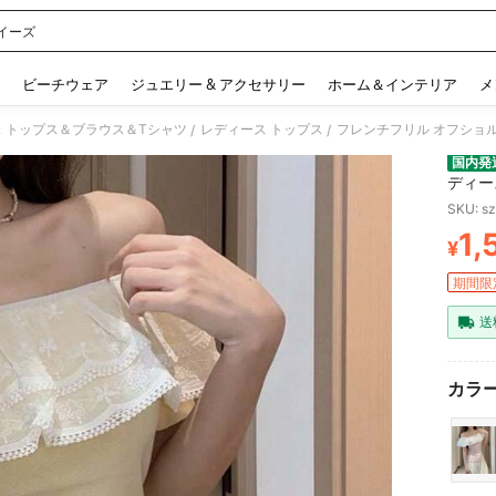
イーズ
 and down arrow keys to navigate search 検索履歴 and 人気ワード. Press Enter to 
ビーチウェア
ジュエリー & アクセサリー
ホーム＆インテリア
メ
 トップス＆ブラウス＆Tシャツ
レディース トップス
/
/
国内発
ディー
ットで
SKU: s
しい可
1,
¥
PR
期間限
送
カラー