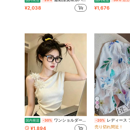
¥2,038
¥1,676
5
ワンショルダー トップス レディース キャミソール ノースリーブ 肩出し 立体 花 モチーフ フラワー ペプラム 夏にぴったり 綺麗め カジュアルコーデ 脚長効果 着痩せ フェミニン
レディース フローラルプリント プリーツ カ
国内発送
-30%
-20%
売り切れ間近！
¥1,894