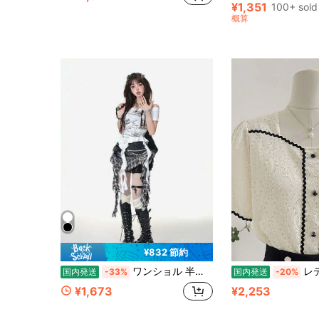
¥1,351
100+ sold
概算
¥832 節約
ワンショル 半袖 Tシャツ プリント カットソー 不規則 アメスリ 変形 肌見せ セクシー 個性派 スリット リボン付き 夏 海外セレブ風 着痩せ レディース カジュアル トップス
レディース ブラウス シャツ 半袖 レース トップス
国内発送
-33%
国内発送
-20%
¥1,673
¥2,253