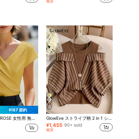
概算
19
¥187 節約
用 無地 エレガントVネック クロスデザイン Tシャツ
GlowEve ストライプ柄 2 in 1 シャツ レディース バケーションコーデ
¥1,455
90+ sold
概算