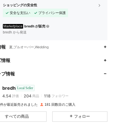
ショッピングの安全性
安全な支払い
プライバシー保護
bredh が販売
Marketplace
bredh から発送
情報
夏,プルオーバー,Wedding
ズ情報
4.54
204
118
ップ情報
4.54
204
118
bredh
Local Seller
4.54
204
118
評価
商品
フォロワー
i***d
は
1日前
に購入しました
5K 件が最近販売されました
181 回数目のご購入
4.54
204
118
すべての商品
フォロー