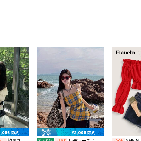
1,056 節約
¥3,095 節約
韓国スタイル スリムフィット 無地 半袖 シャツ レディース フレンチ ヴィンテージ セクシー カジュアル デイリー デート 春夏 ベーシック レイヤード シンプル ストリート トップス
レディース キャミソール チェック柄 トップス ノースリーブ ビスチェ サイドスリット リボン シャーリング タータンチェック バックオープン セクシー 露出 ギャル Y2K 韓国ファッション ストリート 派手 個性的 リゾート 海 ビーチ フェス イベント 音楽祭 衣装 撮影 映え 写真映え インスタ映え 着痩せ 体型カバー ウエストマーク くびれ強調 脚長効果 大人可愛い カジュアル レトロ ヴィンテージ風 夏服 イエロー ブルー 配色 涼しい 蒸れない 通気性 肌見せ 重ね着 レイヤード インナー 主役級 抜け感 華奢見え 細見え 女子会 旅行 10代 20代 30代 普段着
SHEIN Franclia
過去4時間
国内発送
-59%
-20%