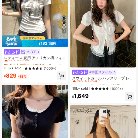
5
¥182 節約
MJYY
#8 ベストセラー
ファブリック 女性用Tシャツ
売り切れ間近！
レディース 夏用 アメリカン柄 フィ
ット 半袖Tシャツ ホワイト カジュア
#8 ベストセラー
#8 ベストセラー
ファブリック 女性用Tシャツ
ファブリック 女性用Tシャツ
ルトップス
売り切れ間近！
売り切れ間近！
6.3k+ sold
(1000+)
#韓国スタイル
#1 ベストセラー
夜遊び 女性用ブラウス
#8 ベストセラー
ファブリック 女性用Tシャツ
829
¥
-18%
売り切れ間近！
スウィートガール パフスリーブ レー
売り切れ間近！
ストリム ウエストリボン スリムフィ
#1 ベストセラー
#1 ベストセラー
夜遊び 女性用ブラウス
夜遊び 女性用ブラウス
ット ホワイトブラウス サマー、フレ
売り切れ間近！
売り切れ間近！
10k+ sold
(1000+)
ンチガールスタイル
#1 ベストセラー
夜遊び 女性用ブラウス
1,649
¥
売り切れ間近！