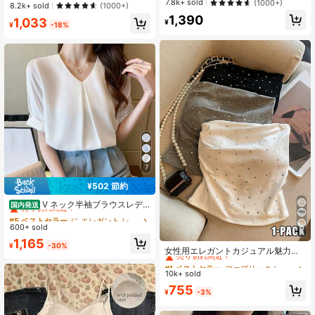
売り切れ間近！
売り切れ間近！
7.8k+ sold
(1000+)
売り切れ間近！
売り切れ間近！
8.2k+ sold
(1000+)
ト
#1 ベストセラー
に 刺繍 オフィスブラウス
1,390
#9 ベストセラー
に スクープネック 女性用トップス、ブラウス、Tシャツ
1,033
¥
¥
-18%
売り切れ間近！
売り切れ間近！
7
¥502 節約
#5 ベストセラー
に エレガント レディーストップス
売り切れ間近！
V ネック半袖ブラウスレデ
国内発送
ィース 前タックロールスリーブパー
#5 ベストセラー
#5 ベストセラー
に エレガント レディーストップス
に エレガント レディーストップス
ルボタンドレープゆったり肉隠しオ
600+ sold
売り切れ間近！
売り切れ間近！
9
フィス万能シフォントップス
#1 ベストセラー
ファブリック レディーストップス
#5 ベストセラー
に エレガント レディーストップス
1,165
¥
-30%
売り切れ間近！
女性用エレガントカジュアル魅力的
売り切れ間近！
なセクシーなミニマリストフレッシ
#1 ベストセラー
#1 ベストセラー
ファブリック レディーストップス
ファブリック レディーストップス
ュな通勤用バーサタイルなフィット
10k+ sold
売り切れ間近！
売り切れ間近！
したプリーツバンドゥトップ ホワイ
#1 ベストセラー
ファブリック レディーストップス
755
ト 夏
¥
-3%
売り切れ間近！