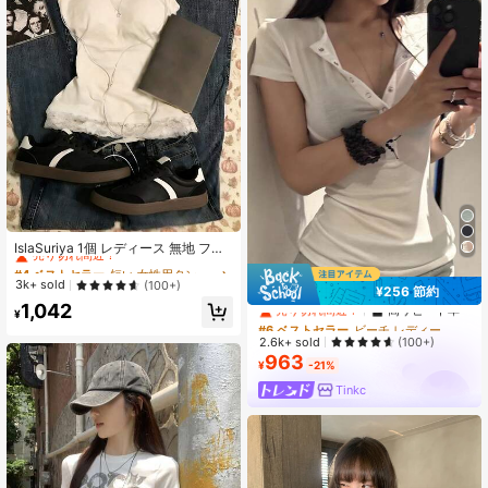
#4 ベストセラー
短い 女性用タンクトップ&キャミス
売り切れ間近！
IslaSuriya 1個 レディース 無地 フィ
ットレース パッチワーク キャミソー
#4 ベストセラー
#4 ベストセラー
短い 女性用タンクトップ&キャミス
短い 女性用タンクトップ&キャミス
ル
#6 ベストセラー
ビーチ レディーストップス
売り切れ間近！
売り切れ間近！
3k+ sold
(100+)
¥256 節約
売り切れ間近！
高リピート率
#4 ベストセラー
短い 女性用タンクトップ&キャミス
1,042
¥
#6 ベストセラー
#6 ベストセラー
ビーチ レディーストップス
ビーチ レディーストップス
売り切れ間近！
売り切れ間近！
売り切れ間近！
高リピート率
高リピート率
2.6k+ sold
(100+)
963
#6 ベストセラー
ビーチ レディーストップス
¥
-21%
売り切れ間近！
高リピート率
Tinkc