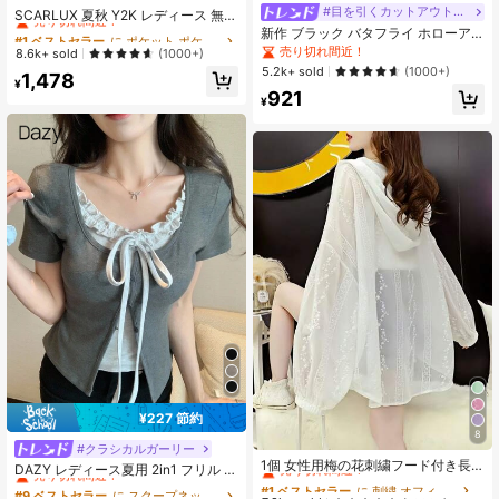
#目を引くカットアウトデザイン
売り切れ間近！
SCARLUX 夏秋 Y2K レディース 無地
ホワイト バックレスリボン 半袖ブラ
新作 ブラック バタフライ ホローア
#1 ベストセラー
#1 ベストセラー
に ポケット ポケット付きオフィスブラウス
に ポケット ポケット付きオフィスブラウス
ウス スリムフィット トップス 通
ウト 半袖 スタイリッシュ カジュア
売り切れ間近！
売り切れ間近！
売り切れ間近！
8.6k+ sold
(1000+)
学・ストリートウェア向け
ル トップス 夏用 通気性
5.2k+ sold
(1000+)
#1 ベストセラー
に ポケット ポケット付きオフィスブラウス
1,478
¥
売り切れ間近！
921
¥
¥227 節約
8
#1 ベストセラー
に 刺繍 オフィスブラウス
#クラシカルガーリー
#9 ベストセラー
に スクープネック 女性用トップス、ブラウス、Tシャツ
売り切れ間近！
1個 女性用梅の花刺繍フード付き長
売り切れ間近！
DAZY レディース夏用 2in1 フリル ち
袖シャツ、夏用薄手ルーズアウター
#1 ベストセラー
#1 ベストセラー
に 刺繍 オフィスブラウス
に 刺繍 オフィスブラウス
ょう結び 半袖Tシャツ
#9 ベストセラー
#9 ベストセラー
に スクープネック 女性用トップス、ブラウス、Tシャツ
に スクープネック 女性用トップス、ブラウス、Tシャツ
ウェア、アウトドア日よけ服 ホワイ