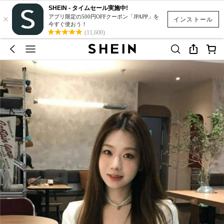
SHEIN - タイムセール実施中!
×
アプリ限定の500円OFFクーポン「JPAPP」を
インストール
今すぐ使おう！
(11,600)