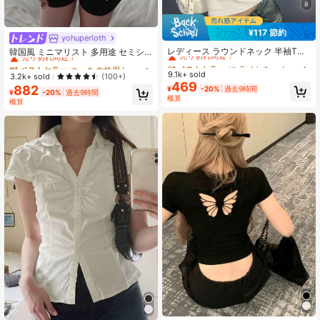
8
¥117 節約
#1 ベストセラー
に ライトウェイト 女性用トップス、ブラウス、Tシャツ
yohuperloth
#1 ベストセラー
カーキ 女性用トップス、ブラウス、Tシャツ
売り切れ間近！
レディース ラウンドネック 半袖Tシ
売り切れ間近！
韓国風 ミニマリスト 多用途 セミシ
ャツ 夏新作 レタープリント アメリ
アー Vネック 長袖Tシャツ カジュア
#1 ベストセラー
#1 ベストセラー
に ライトウェイト 女性用トップス、ブラウス、Tシャツ
に ライトウェイト 女性用トップス、ブラウス、Tシャツ
#1 ベストセラー
#1 ベストセラー
カーキ 女性用トップス、ブラウス、Tシャツ
カーキ 女性用トップス、ブラウス、Tシャツ
カンホットガール風 ファッション カ
ル
9.1k+ sold
売り切れ間近！
売り切れ間近！
売り切れ間近！
売り切れ間近！
3.2k+ sold
(100+)
ジュアル 万能 スリムフィット クロ
469
882
#1 ベストセラー
に ライトウェイト 女性用トップス、ブラウス、Tシャツ
#1 ベストセラー
カーキ 女性用トップス、ブラウス、Tシャツ
¥
-20%
過去9時間
ップド丈 ホワイト
¥
-20%
過去9時間
概算
売り切れ間近！
売り切れ間近！
概算
#1 ベストセラー
に ポケット ポケット付きオフィスブラウス