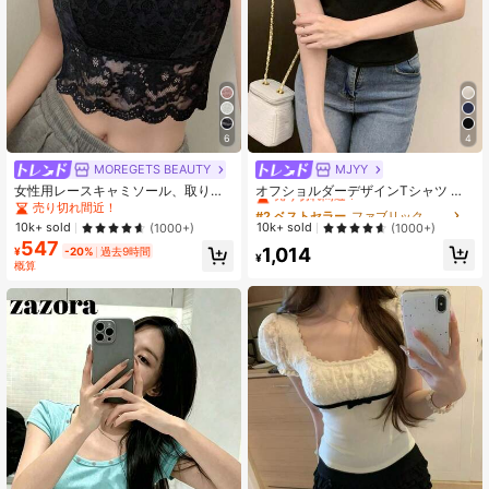
31 フォロワー
4.46
6
4
MOREGETS BEAUTY
MJYY
#2 ベストセラー
ファブリック 女性用Tシャツ
売り切れ間近！
女性用レースキャミソール、取り外
オフショルダーデザインTシャツ レ
し可能なパッド付き、かわいい&セク
ディース、ミニマリスト 半袖トップ
売り切れ間近！
#2 ベストセラー
#2 ベストセラー
ファブリック 女性用Tシャツ
ファブリック 女性用Tシャツ
シーな無地インナー、新学期、冬、
夏カジュアル ブラック、クリーンガ
売り切れ間近！
売り切れ間近！
10k+ sold
10k+ sold
(1000+)
(1000+)
クリスマス、春節、カジュアルブラ
ール美学
547
#2 ベストセラー
ファブリック 女性用Tシャツ
1,014
ックサマーに適しています、シック&
¥
-20%
過去9時間
¥
売り切れ間近！
エレガント
概算