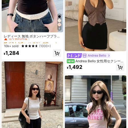
8
#1 ベストセラー
に ボタン 女性用Tシャツ
売り切れ間近！
レディース 無地 ボタンハーフプラケ
ット 半袖 カジュアルTシャツ 夏 ブラ
#1 ベストセラー
#1 ベストセラー
に ボタン 女性用Tシャツ
に ボタン 女性用Tシャツ
ック エフォートレススタイル
売り切れ間近！
売り切れ間近！
10k+ sold
(1000+)
#1 ベストセラー
に ボタン 女性用Tシャツ
1,284
¥
Andrea Bello
売り切れ間近！
Andrea Bello 女性用セクシーな
NEW
ファッションストリートバケーショ
1,492
¥
ン ウエスタンスタイル PUレザー バ
ックレース アップ ジッパー フロン
ト ホルターネック トップ、夏