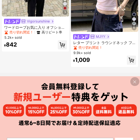
5
Vigorsunshine
ワードローブお気に入り オフショル
6
ダー 夏 半袖Tシャツ レディースデザ
売り切れ間近！
高リピート率
イン ボートネック スリムフィット
MJYY
5.2k+ sold
エレガント ホワイト ニットトップ
レター プリント ラウンドネック フ
842
カジュアル、クリーンガール エステ
¥
ィッテッド 半袖 Tシャツ レディー
売り切れ間近！
ティック
ス、夏 ピンク カジュアル
9.9k+ sold
1,009
¥