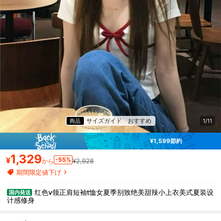
サイズガイド
おすすめ
商品
1/11
¥1,599節約
1,329
¥
-55%
¥2,928
から
期間限定値下げ
红色v领正肩短袖t恤女夏季别致绝美甜辣小上衣美式夏装设
国内発送
计感修身