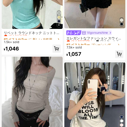
8
#2 ベストセラー
に 新しい 女性用トップス、ブラウス、Tシャツ
売り切れ間近！
リベット ラウンドネック ニットトッ
Vigorsunshine
#2 ベストセラー
プレーン レディーストップス
プ、多用途スリムフィット ニッチ 半
#2 ベストセラー
#2 ベストセラー
に 新しい 女性用トップス、ブラウス、Tシャツ
に 新しい 女性用トップス、ブラウス、Tシャツ
売り切れ間近！
高リピート率
エレガントなファッション スウィー
袖 スリムトップス、やや低めのネッ
1.5k+ sold
トガールスタイル パフスリーブTシ
売り切れ間近！
売り切れ間近！
#2 ベストセラー
#2 ベストセラー
プレーン レディーストップス
プレーン レディーストップス
クライン、素材、レディースカジュ
ャツ、クルーネック レースパッチワ
#2 ベストセラー
に 新しい 女性用トップス、ブラウス、Tシャツ
7.5k+ sold
1,046
売り切れ間近！
売り切れ間近！
高リピート率
高リピート率
アル夏服
¥
ーク リボン スリムフィット 半袖ト
売り切れ間近！
#2 ベストセラー
プレーン レディーストップス
1,057
ップ 夏
¥
売り切れ間近！
高リピート率