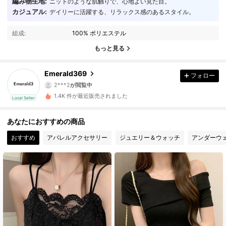
編み物生地:
ニットのような肌触りで、心地よい見た目。
カジュアル:
デイリーに活躍する、リラックス感のあるスタイル。
31 フォロワー
4.46
組成:
100% ポリエステル
31 フォロワー
4.46
もっと見る
31 フォロワー
4.46
Emerald369
フォロー
31 フォロワー
4.46
1.4K 件が最近販売されました
Local Seller
31 フォロワー
4.46
あなたにおすすめの商品
31 フォロワー
4.46
おすすめ
アパレルアクセサリー
ジュエリー＆ウォッチ
アンダーウ
31 フォロワー
4.46
31 フォロワー
4.46
31 フォロワー
4.46
31 フォロワー
4.46