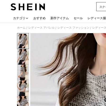
スク
Use up
カテゴリ
おすすめ
新作アイテム
セール
レディース服
ホーム
レディース アパレル
レディース ファッション
レディース
/
/
/