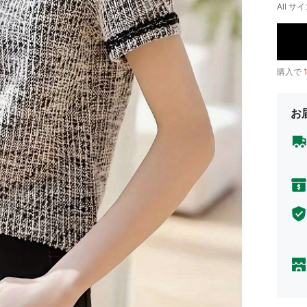
All サイ
購入で
お