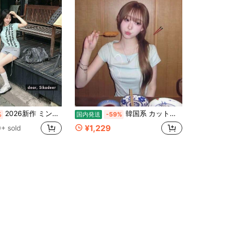
2026新作 ミントグリーン 水玉 オフショルダー 半袖Tシャツ スリムシルエット 着痩せ レディース 夏 カジュアル シンプル 可愛い おしゃれ 着回し デザイン性 人気
韓国系 カットワーク 着回し デザイン性 ウエストマーク ショート丈 オフショルダー ミントグリーン レース バックレス クロス レタリング 斜め肩 スリムシルエット 着痩せ 半袖Tシャツ レディース ストリート 人気
%
国内発送
-59%
¥1,229
+ sold