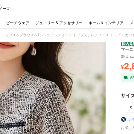
イーズ
 and down arrow keys to navigate search 検索履歴 and 人気ワード. Press Enter to 
ビーチウェア
ジュエリー & アクセサリー
ホーム＆インテリア
メ
 トップス＆ブラウス＆Tシャツ
レディース トップス
/
/
国内発
マーニ
クポケ
SKU: s
大人可
2,
勤 通
¥
PR
腕カバ
バー 
送
20代 
サイ
S
サ
お探し