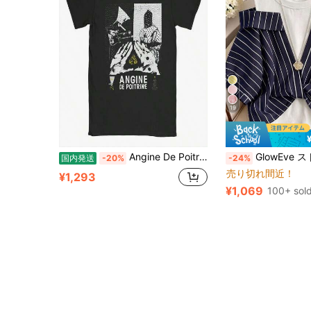
19
Angine De Poitrine ロックバンド T シャツ ビーチ ヴィンテージ T シャツ コットン レジャー T シャツ 大人用 カスタム DIY 服.jpg
GlowEve ストライプ 2 in 1 シ
国内発送
-20%
-24%
売り切れ間近！
¥1,293
¥1,069
100+ sol