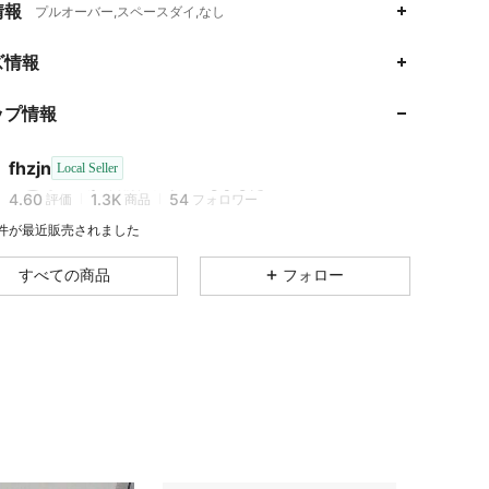
情報
プルオーバー,スペースダイ,なし
ズ情報
4.60
1.3K
54
4.60
1.3K
54
ップ情報
4.60
1.3K
54
4.60
1.3K
54
fhzjn
Local Seller
4.60
1.3K
54
評価
商品
フォロワー
4.60
1.3K
54
4 件が最近販売されました
4.60
1.3K
54
すべての商品
フォロー
4.60
1.3K
54
4.60
1.3K
54
4.60
1.3K
54