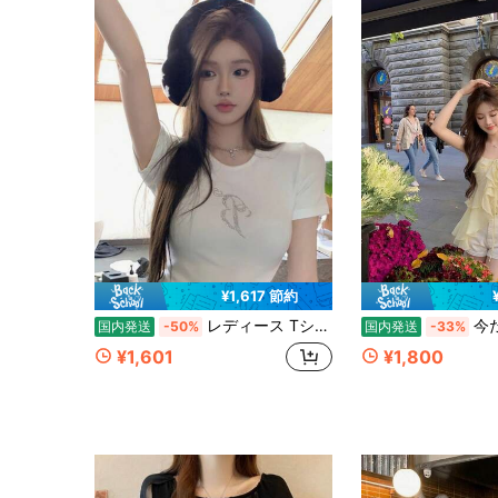
¥1,617 節約
レディース Tシャツ 半袖 クルーネック タイト ショート丈 チビT カットソー トップス ロゴ プリント ラインストーン 着痩せ 脚長効果 細見え 体型カバー 骨格ウェーブ 骨格ストレート 伸縮性 ストレッチ リブ素材 シワになりにくい 吸汗速乾 通気性 涼しい 夏服 韓国ファッション Y2K ギャル ストリート ダンス 衣装 レトロ ヴィンテージ風 ガーリー 大人可愛い 地雷系 量産型 きれいめ カジュアル デイリー デート ワンマイルウェア お出かけ 白 ホワイト 10代 20代 30代
今だけ特別価格！フレンチガーリーなフリルノースリー
国内発送
-50%
国内発送
-33%
¥1,601
¥1,800