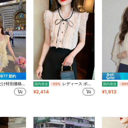
¥877 節約
ブブラウス 夏にぴったりのスクエアネック＆変形シルエット ゆったりデザインで体型カバー＆着痩せ効果抜群気品あふれる一枚で、デート・パーティー・旅行・リゾート・通勤まで幅広く活躍
レディース ボウタイ ブラウス リボン ノースリーブ フリルスリーブ フリルネック 配色 シフォン シャツ トップス ピンタック とろみ きれいめ オフィスカジュアル フェミニン 上品 大人可愛い 二の腕カバー 春 夏
国内発送
-25%
国内発送
-30
¥2,414
¥1,913