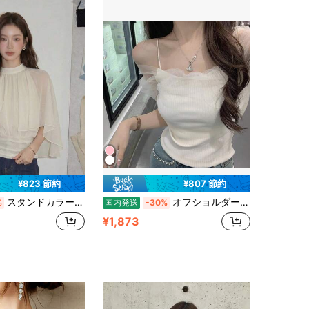
¥823 節約
¥807 節約
スタンドカラー長袖シフォンシャツ UV 対策薄手通気軽量 体型カバーリゾートトップス 2026 夏レディース 清楚カジュアルお出かけスタイルアップ
オフショルダー ニットキャミソール レディース 2026夏新作 メッシュ クロップド フレンチ ストリート 小柄向け トップス 大人かわいい
%
国内発送
-30%
¥1,873