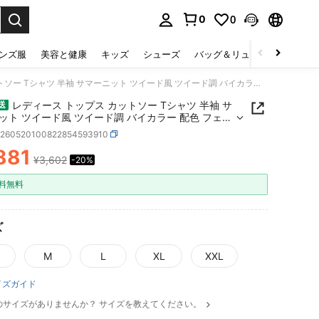
0
0
select.
ンズ服
美容と健康
キッズ
シューズ
バッグ＆リュック
下着＆
レディース トップス カットソー Tシャツ 半袖 サマーニット ツイード風 ツイード調 バイカラー 配色 フェイクポケット クルーネック 丸首 パイピング きれいめ 上品 大人可愛い フェミニン カジュアル オフィスカジュアル 通勤 通学 デート お出かけ 着痩せ 体型カバー 華奢見え 二の腕カバー 骨格ウェーブ 骨格ストレート 春 夏 秋 プルオーバー おしゃれ ゆったり 涼しい 伸縮性 シワになりにくい 20代 30代 40代 50代 ホワイト ブラック
レディース トップス カットソー Tシャツ 半袖 サ
送
ット ツイード風 ツイード調 バイカラー 配色 フェイ
ット クルーネック 丸首 パイピング きれいめ 上品
z260520100822854593910
愛い フェミニン カジュアル オフィスカジュアル 通
881
学 デート お出かけ 着痩せ 体型カバー 華奢見え 二の
¥3,602
-20%
ICE AND AVAILABILITY
ー 骨格ウェーブ 骨格ストレート 春 夏 秋 プルオー
おしゃれ ゆったり 涼しい 伸縮性 シワになりにくい
料無料
30代 40代 50代 ホワイト ブラック
ズ
M
L
XL
XXL
イズガイド
のサイズがありませんか？ サイズを教えてください。