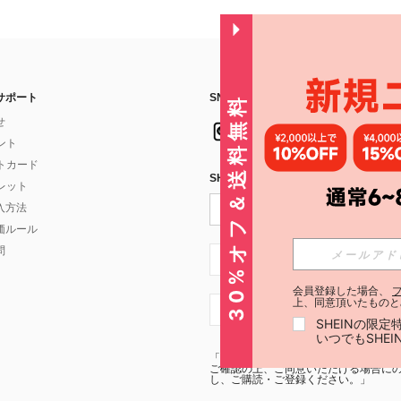
サポート
SNSフォローはこちら：
30%オフ＆送料無料
せ
イント
フトカード
SHEIN STYLE NEWSを購読する
ォレット
入方法
価ルール
問
JP + 81
会員登録した場合、
上、同意頂いたものと
JP + 81
SHEINの限
いつでもSHE
「SHEIN STYLE NEWSの購読には「
利
ご確認の上、ご同意いただける場合にのみ
し、ご購読・ご登録ください。」