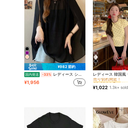
7
¥982 節約
#4 ベストセラー
レディース シフォン ブラウス シアー トップス チュニック ケープ風 マント風 スリットスリーブ ポンチョ風 半袖 五分袖 无地 ブラック 黒 体型カバー 着痩せ 二の腕カバー お腹カバー 華奢見え ゆったり ぽっちゃり 大きいサイズ 骨格ウェーブ 骨格ナチュラル きれいめ 大人可愛い フェミニン 上品 知的 シック エレガント オフィスカジュアル 通勤 デート 女子会 お呼ばれ パーティー 二次会 演奏会 フォーマル リゾート 旅行 カジュアル 透け感 とろみ素材 ドレープ 涼しい 春 夏
国内発送
-33%
売り切れ間近！
#4 ベストセラー
#4 ベストセラー
¥1,956
売り切れ間近！
売り切れ間近！
¥1,022
1.3k+ sol
#4 ベストセラー
売り切れ間近！