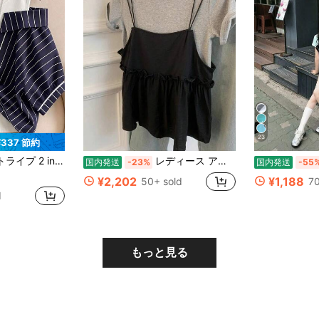
23
¥337 節約
ャツ バケーションアウトフィット レディース
レディース アメリカンスタイル グレー ツーピース サテンストラップ 半袖 Tシャツ 夏 フロントショルダー 高級感 シングルウェア トップス カットソー ドッキング 異素材 レイヤード風 ゆったり 体型カバー 着痩せ
国内発送
-23%
国内発送
-55
¥2,202
¥1,188
50+ sold
70
d
もっと見る