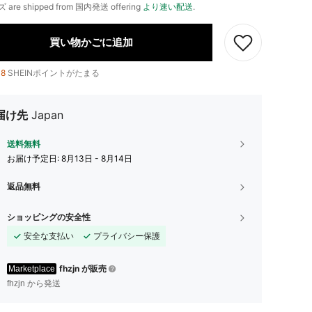
ズ are shipped from 国内発送 offering
より速い配送
.
買い物かごに追加
18
SHEINポイントがたまる
届け先
Japan
送料無料
お届け予定日:
8月13日 - 8月14日
返品無料
ショッピングの安全性
安全な支払い
プライバシー保護
fhzjn が販売
Marketplace
fhzjn から発送