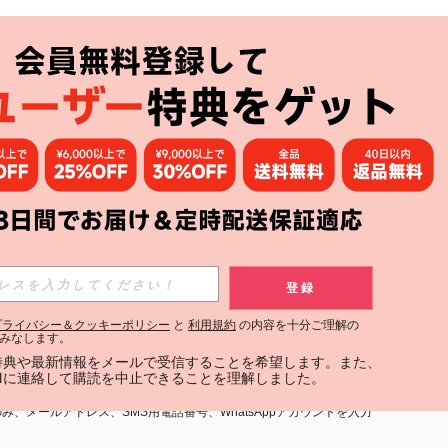
アプリ
購読
登録
登録する
プライバシー＆クッキーポリシー
と
利用規約
の内容を十分ご理解の
みなします。
購読
定特典や最新情報をメールで受信することを希望します。また、
INに連絡して購読を中止できることを理解しました。
用規約
」および「
プライバシーポリシー
」への同意が必要です。内容を
、メールアドレス、SMS用電話番号、WhatsAppアカウントを入力