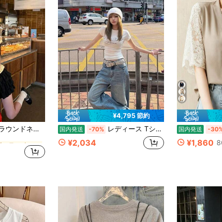
¥4,795 節約
に イエロー オフィスデイリートップス
レディース 韓国風 ラウンドネック スリムフィット カジュアル 半袖 ドット柄 Tシャツ、夏 イエロー
レディース Tシャツ 半袖 カットソー ラインストーン キラキラ 英字ロゴ レタリング タイト スリム ちびT コンパクト 着痩せ 華奢見え Y2K アメカジ ストリート 韓国ファッション ギャル クルーネック 丸首 ラグランスリーブ デート 通学 お出かけ カジュアル 夏服 春服 ホワイト 骨格ウェーブ 骨格ストレート 伸縮性 ストレッチ プルオーバー ショート丈 大人可愛い セクシー クール シンプル ベーシック ワンマイルウェア 重ね着 インナー 20代 30代 40代 フェミニン 上品 高見え フィット 女子会 旅行 10代 スポーティー
国内発送
-70%
国内発送
-30
に イエロー オフィスデイリートップス
に イエロー オフィスデイリートップス
¥2,034
¥1,860
8
d
に イエロー オフィスデイリートップス