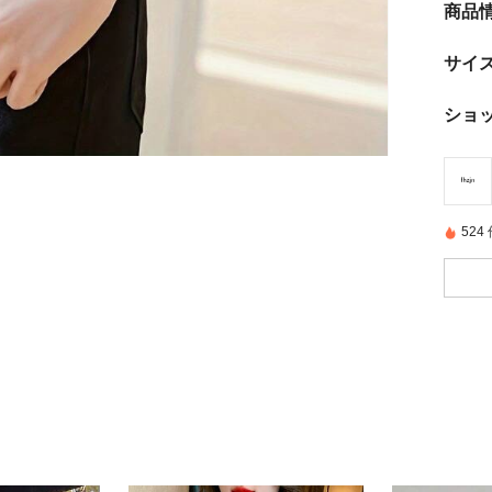
商品
サイ
ショ
52