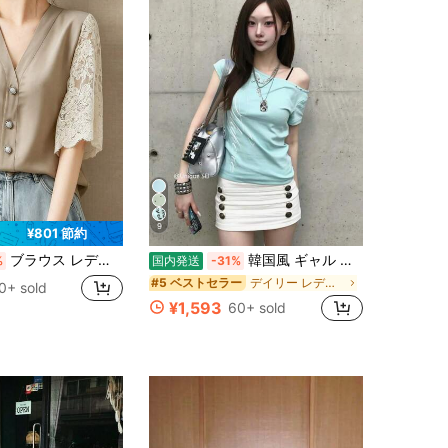
9
¥801 節約
ブラウス レディース レース刺繍スリーブ Vネック 半袖 前開きボタン 夏用 大人可愛い
韓国風 ギャル 純欲 夏 ミントグリーン カットワーク レースパッチワーク オフショルダー 半袖Tシャツ トップス レディース カジュアル ストリート デザイン性 人気 2026新作
%
国内発送
-31%
デイリー レディーストップス
#5 ベストセラー
0+ sold
¥1,593
60+ sold