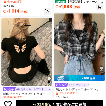
襟 パフスリーブ ペプラム トップス
【春夏新作】レディース半
売り切れ間近！
国内発送
シャツ コットン アシンメトリー ボ
袖カットアウトブラウス（フリル／
80+ sold
1,898
¥
-33%
タン 着痩せ 体型カバー 細見え 華奢
大きいサイズ） おしゃれ 上品 感 何
1,914
見え 大人可愛い きれいめ 上品 フェ
にでも合う フレンチ×韓国風 ゆった
¥
-43%
ミニン デート 白
り 細見え 体型カバー
¥300 節約
#2 ベストセラー
に シアー デイリーシャツ
売り切れ間近！
#メジーシック
#2 ベストセラー
#2 ベストセラー
に シアー デイリーシャツ
に シアー デイリーシャツ
2枚セット レディース ルーズ ショー
#目を引くカットアウトデザイン
トシャツ & キャミソールトップ、春/
売り切れ間近！
売り切れ間近！
新作 ブラック バタフライ ホローア
夏新作、チェック柄 薄手 セミシアー
ウト 半袖 スタイリッシュ カジュア
7.7k+ sold
#2 ベストセラー
に シアー デイリーシャツ
売り切れ間近！
シフォン 日よけブラウス カジュアル
ル トップス 夏用 通気性
売り切れ間近！
1,050
5.2k+ sold
(1000+)
ブラック
¥
-22%
概算
買い物かごに追加
32% 割引！