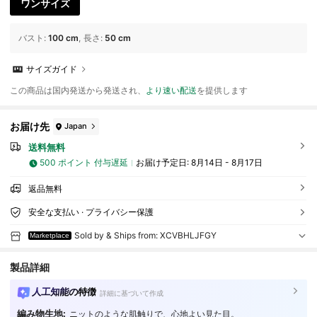
ワンサイズ
バスト
:
100 cm
長さ
:
50 cm
サイズガイド
この商品は国内発送から発送され、
より速い配送
を提供します
お届け先
Japan
送料無料
500 ポイント 付与遅延
お届け予定日:
8月14日 - 8月17日
返品無料
安全な支払い · プライバシー保護
Sold by & Ships from: XCVBHLJFGY
Marketplace
製品詳細
人工知能の特徴
詳細に基づいて作成
編み物生地:
ニットのような肌触りで、心地よい見た目。