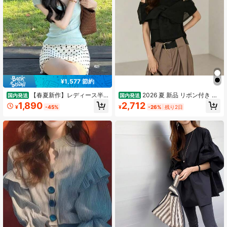
¥1,577 節約
【春夏新作】レディース半
2026 夏 新品 リボン付き オ
国内発送
国内発送
袖ニットTシャツ（水玉柄） おしゃ
フショルダー カットソー レディース
1,890
2,712
¥
-45%
¥
-26%
残り2日
れ 上品 感 何にでも合う フレンチ カ
半袖 ブラウス トップス 軽量 ファッ
ジュアル 華やか 韓国風コーデ フィ
ション
ット感