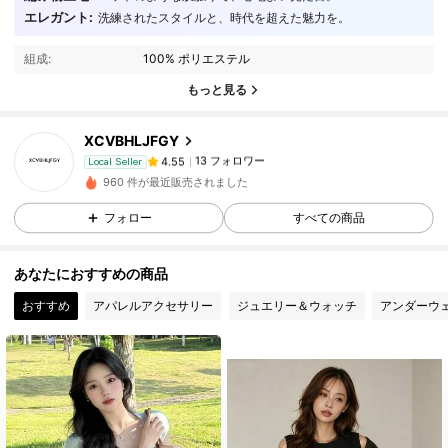
エレガント:
洗練されたスタイルと、時代を超えた魅力を。
13 フォロワー
4.55
13 フォロワー
4.55
組成:
100% ポリエステル
もっと見る
13 フォロワー
4.55
13 フォロワー
4.55
XCVBHLJFGY
13 フォロワー
4.55
Local Seller
a***b
が
1日前
にフォローしました
960 件が最近販売されました
13 フォロワー
4.55
フォロー
すべての商品
13 フォロワー
4.55
13 フォロワー
4.55
あなたにおすすめの商品
13 フォロワー
4.55
おすすめ
アパレルアクセサリー
ジュエリー＆ウォッチ
アンダーウ
13 フォロワー
4.55
13 フォロワー
4.55