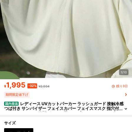
1/10
1,995
-32%
残り3日
¥
¥2,934
期間限定値下げ
レディース UVカットパーカー ラッシュガード 接触冷感
国内発送
つば付き サンバイザー フェイスカバー フェイスマスク 指穴付
き アームカバー一体型 ポンチョ風 ケープ ドルマンスリーブ
ショート丈 ゆったり 体型カバー 日焼け防止 紫外線対策 薄手 軽量
吸汗速乾 自転車 運転 ドライブ アウトドア キャンプ フェス スポー
サイズ
ツ ガーデニング お出かけ カジュアル 大人可愛い シンプル 羽織り
ジップアップ フード付き ひんやり 伸縮性 ピンク ライトピンク