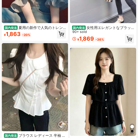
夏用の新作で人気のトレン
女性用エレガントなブラッ
国内発送
国内発送
ドアイテム、こだわりのある個性的
クランタンスリーブシャツ - 軽量で
90+ sold
1,863
¥
-20%
なトップス。 とても見栄えの良いス
洗濯機可、ラウンドネックの仕事・
1,869
¥
-36%
トライプのリボン付きシャツ
通勤＆デート用カジュアルトップス |
春夏用リラックスフィットフロワー
ファブリックブラウス
ブラウス レディース 半袖 丸
国内発送