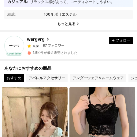
カジュアル:
リラックス感があって、コーディネートしやすい。
87 フォロワー
4.61
組成:
100% ポリエステル
87 フォロワー
4.61
もっと見る
87 フォロワー
4.61
87 フォロワー
4.61
wergvrg
フォロー
87 フォロワー
4.61
1.5K 件が最近販売されました
Local Seller
87 フォロワー
4.61
87 フォロワー
4.61
あなたにおすすめの商品
87 フォロワー
4.61
おすすめ
アパレルアクセサリー
アンダーウェア＆ルームウェア
ジ
87 フォロワー
4.61
87 フォロワー
4.61
87 フォロワー
4.61