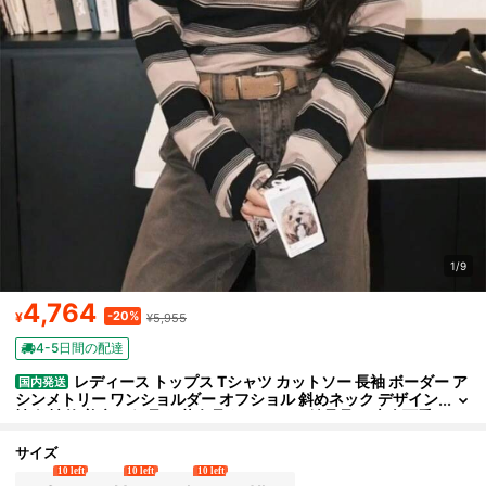
1/9
4,764
-20%
¥
¥5,955
4-5日間の配達
レディース トップス Tシャツ カットソー 長袖 ボーダー ア
国内発送
シンメトリー ワンショルダー オフショル 斜めネック デザイン
性 個性的 着痩せ 細見え 華奢見え デコルテ 鎖骨見せ 大人可愛
い セクシー ギャル 韓国ファッション ストリート カジュアル デー
ト お出かけ 女子会 ブラック ベージュ グレー 秋服 春服 20代 30代
サイズ
タイト スリム フィット 抜け感 こなれ感 シンプル 配色 バイカラー
10 left
10 left
10 left
モード クール 1枚で決まる 存在感抜群 美ライン ヘルシー 露出控え