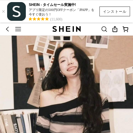
SHEIN - タイムセール実施中!
×
アプリ限定の500円OFFクーポン「JPAPP」を
インストール
今すぐ使おう！
(11,600)