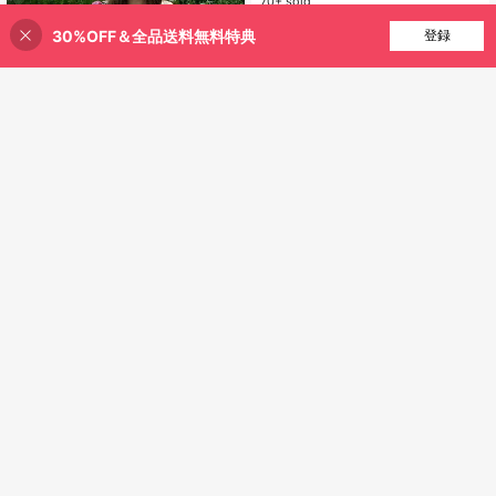
70+ sold
裾フレア 体型カバー 着痩せ 二の腕
2,073
カバー 大人可愛い フェミニン 韓国
¥
-20%
30%OFF＆全品送料無料特典
買い物かごに追加
登録
20% 割引！
ファッション 春服 夏服 きれいめ カ
4-5日
ジュアル お出かけ デート デイリー
リゾート 骨格ウェーブ 骨格診断 華
やか 上品 清楚 涼しい 薄手 シフォン
風 ウエストマーク 脚長効果 細見え
総柄 ブラック 20代 30代 40代 ワン
マイルウェア ゆるめ ゆったり シャ
ツ 重ね着 レイヤードスタイル 女子
会 散歩 旅行 普段着 通学 抜け感 こな
れ感 夏コーデ 春コーデ お洒落 可愛
い スタイルアップ 楽ちん
#韓国スタイル
#2 ベストセラー
ゆるい 女性用タンクトップ&キャミス
売り切れ間近！
フレンチソフトタイストラップ カジ
ュアル サマー ノースリーブ ホワイ
#2 ベストセラー
#2 ベストセラー
ゆるい 女性用タンクトップ&キャミス
ゆるい 女性用タンクトップ&キャミス
トトップ
売り切れ間近！
売り切れ間近！
4.1k+ sold
(500+)
#2 ベストセラー
ゆるい 女性用タンクトップ&キャミス
1,545
¥
-20%
売り切れ間近！
21
¥216 節約
#カジュアルコーデ
Joudiya レディース ボタンアップ V
ネック 夏用 ノースリーブ トップ
売り切れ間近！
ス、ファッショナブルで多用途なタ
5.5k+ sold
(1000+)
ンクトップ スクール