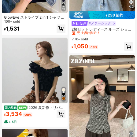
19
¥230 節約
GlowEve ストライプ 2 in 1 シャツ レ
ディース バケーションコーデ
100+ sold
#メジーシック
#2 ベストセラー
に シアー デイリーシャツ
1,531
売り切れ間近！
2枚セット レディース ルーズ ショー
¥
トシャツ & キャミソールトップ、春/
#2 ベストセラー
#2 ベストセラー
に シアー デイリーシャツ
に シアー デイリーシャツ
夏新作、チェック柄 薄手 セミシアー
7.7k+ sold
売り切れ間近！
売り切れ間近！
シフォン 日よけブラウス カジュアル
#2 ベストセラー
に シアー デイリーシャツ
1,050
ブラック
¥
-18%
売り切れ間近！
[2026 夏新作・リバー
国内発送
NEW
シブル 2 ウェイトップス]フリル V ネ
3,534
¥
-20%
ックパフスリーブレースブラウス 前
後着回し可能レディースショート丈
4-5日
トップス 柔らか通気生地着心地快適
カジュアル 上品セクシートレンディ
清楚甘辛雰囲気お出かけブラウ