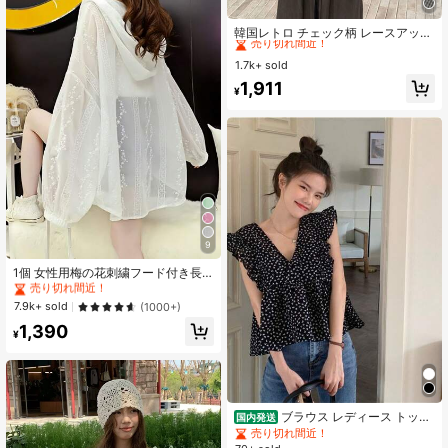
#5 ベストセラー
に タイネック 女性用トップス、ブラウス、Tシャツ
売り切れ間近！
韓国レトロ チェック柄 レースアップ
ウエスト シャツ、スリムフィット ノ
#5 ベストセラー
#5 ベストセラー
に タイネック 女性用トップス、ブラウス、Tシャツ
に タイネック 女性用トップス、ブラウス、Tシャツ
ースリーブ ブラウス、夏トップス ブ
1.7k+ sold
売り切れ間近！
売り切れ間近！
ラック
#5 ベストセラー
に タイネック 女性用トップス、ブラウス、Tシャツ
1,911
¥
売り切れ間近！
#1 ベストセラー
に 刺繍 オフィスブラウス
9
売り切れ間近！
#1 ベストセラー
#1 ベストセラー
に 刺繍 オフィスブラウス
に 刺繍 オフィスブラウス
1個 女性用梅の花刺繍フード付き長
袖シャツ、夏用薄手ルーズアウター
売り切れ間近！
売り切れ間近！
ウェア、アウトドア日よけ服 ホワイ
#1 ベストセラー
に 刺繍 オフィスブラウス
7.9k+ sold
(1000+)
ト
売り切れ間近！
1,390
¥
ブラウス レディース トップ
国内発送
ス 花柄 小花柄 Vネック ノースリーブ
売り切れ間近！
肩フリル フリルスリーブ ペプラム