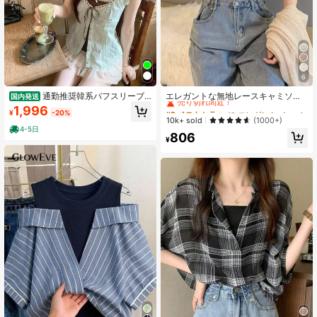
6
#2 ベストセラー
に エレガント ノースリーブキャミソール
売り切れ間近！
通勤推奨韓系パフスリーブ
エレガントな無地レースキャミソー
国内発送
ブラウス カラーコントラスト U 襟,
ル カジュアル ブラック 夏、デート
#2 ベストセラー
#2 ベストセラー
に エレガント ノースリーブキャミソール
に エレガント ノースリーブキャミソール
1,996
¥
-20%
一体型フェイク 2 ピース構造 ウエス
ナイト
売り切れ間近！
売り切れ間近！
10k+ sold
(1000+)
トマークでスタイルアップ,清楚おし
4-5日
#2 ベストセラー
に エレガント ノースリーブキャミソール
806
ゃれ毎日使い万能上衣
¥
売り切れ間近！