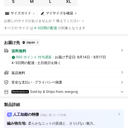
S
M
L
XL
め きれいめ y2k スタイルアップ
サイズガイド
マイサイズを確認
お探しのサイズがありませんか？ 教えてください
すべての サイズ は
4-5日間の配達
の対象となります
お届け先
Japan
送料無料
500 ポイント 付与遅延
お届け予定日:
8月14日 - 8月17日
4-5日間の配達 : 土日祝日を除く
返品無料
安全な支払い · プライバシー保護
Sold by & Ships from: wergvrg
Marketplace
製品詳細
人工知能の特徴
詳細に基づいて作成
編み物生地:
柔らかなニットの質感と、さりげない魅力。