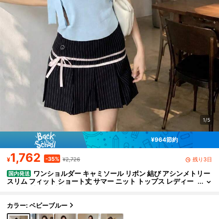
1/5
¥964節約
1,762
-35%
残り3日
¥
¥2,726
ワンショルダー キャミソール リボン 結び アシンメトリー
国内発送
スリム フィット ショート丈 サマー ニット トップス レディー
ス 地雷系 量産系 大人可愛い セクシー インナー 無地 春 夏
カラー: ベビーブルー