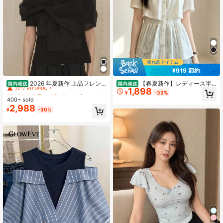
¥919 節約
#9 ベストセラー
ビンテージ 女性用ブラウス
売り切れ間近！
2026 年夏新作 上品フレン
【春夏新作】レディース半
国内発送
国内発送
1,898
チスタイル リボン切り替えデザイン
袖カットアウトブラウス（フリル／
#9 ベストセラー
#9 ベストセラー
ビンテージ 女性用ブラウス
ビンテージ 女性用ブラウス
¥
-33%
上質コットン半袖 T シャツ ショルダ
大きいサイズ） おしゃれ 上品 感 何
400+ sold
売り切れ間近！
売り切れ間近！
ーオープン ゆったり着痩せ オフィス
にでも合う フレンチ×韓国風 ゆった
2,988
#9 ベストセラー
ビンテージ 女性用ブラウス
¥
-30%
カジュアルトップス
り 細見え 体型カバー
売り切れ間近！