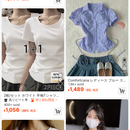
え 着痩せ 韓国ファッション Y2K お
しゃれ 夏トップス
22
Comfortcana レディース ブルー ス
トライプ 半袖 パフスリーブ シング
1.6k+ sold
9
ルブレスト カジュアルシャツ、夏物
1,489
¥
-5%
概算
アパレル
2枚/セット ホワイト 半袖Tシャツ、
ミニマリスト 無地 スリムフィット
高リピート率
売り切れ間近！
トップス レディース、春/夏 カジュ
400+ sold
アル
1,056
¥
-29%
概算