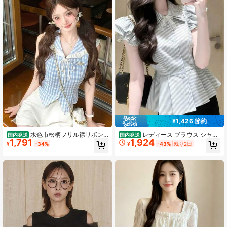
22 フォロワー
4.49
22 フォロワー
4.49
22 フォロワー
4.49
22 フォロワー
4.49
¥1,426 節約
水色市松柄フリル襟リボン
レディース ブラウス シャツ
国内発送
国内発送
1,791
1,924
ノースリーブシャツ 裾先三角カット
半袖 ストライプ 襟付き リボン ペプ
¥
-34%
¥
-43%
残り2日
スリムショートトップス 清楚フェミ
ラム フリル袖 パフスリーブ ウエス
ニンレディース デートカフェお出か
トマーク 着痩せ 細見え 体型カバー
け撮影インナー
骨格ウェーブ フェミニン ガーリー
大人可愛い きれいめ デート グリー
ン