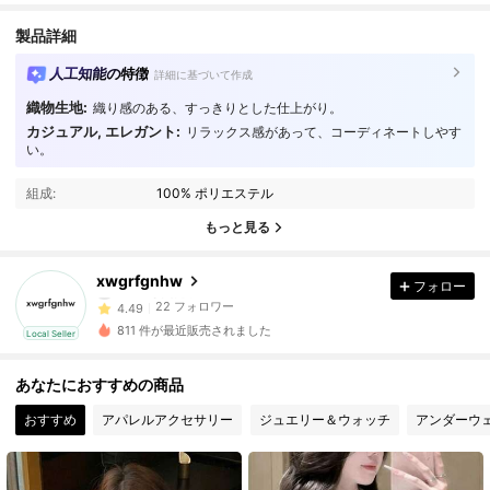
製品詳細
人工知能の特徴
詳細に基づいて作成
織物生地:
織り感のある、すっきりとした仕上がり。
カジュアル, エレガント:
リラックス感があって、コーディネートしやす
い。
22 フォロワー
4.49
組成:
100% ポリエステル
22 フォロワー
4.49
もっと見る
22 フォロワー
4.49
xwgrfgnhw
フォロー
22 フォロワー
4.49
811 件が最近販売されました
Local Seller
22 フォロワー
4.49
あなたにおすすめの商品
22 フォロワー
4.49
おすすめ
アパレルアクセサリー
ジュエリー＆ウォッチ
アンダーウ
22 フォロワー
4.49