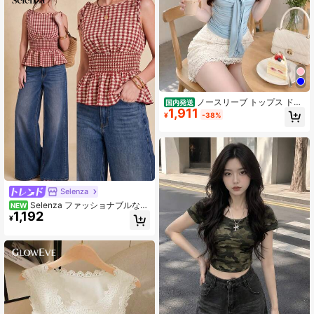
ノースリーブ トップス ドレ
国内発送
1,911
ープネック タンクトップ レディース
¥
-38%
タイト スリム ボウタイ風 シャーリ
ング とろみ モダール 伸縮性 肌触り
良い 着痩せ 大人可愛い セクシー き
れいめ お出かけ デート カジュアル
春
Selenza
Selenza ファッショナブルな夏
NEW
1,192
用レディース新作 レッド&ホワイト
¥
チェック オフショルダー リボン ウ
エストシェイプ ラッフルヘム ショー
トタンクトップ