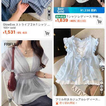
4
¥1,238 節約
Tシャツ レディース 半袖 V
国内発送
18
1,839
ネック リボン ギャザー トップス シ
¥
-40%
残り3日
ャーリング フリル袖 花柄 総柄 チェ
GlowEve ストライプ 2 in 1 シャツ レ
リー ショート丈 スリム フィット 着
ディース バケーションコーデ
100+ sold
痩せ きれいめ 大人可愛い フェミニ
1,531
¥
-5%
概算
ン 春夏 カジュアル 谷間見せ セクシ
ー
5
フリル付きカジュアルレディースト
ップス、リボン前開き2wayコリアン
売り切れ間近！
スタイルキャップスリーブTシャツ、