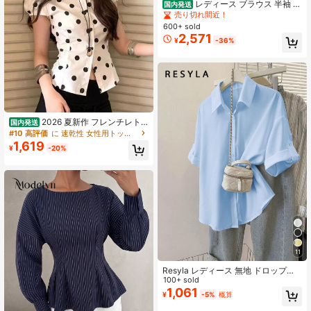
レディース ブラウス 半袖 ス
国内発送
クエアネック ペプラム トップス シ
売り切れ間近！
ャツ カットワークレース ティアード
600+ sold
フリル シャーリング ウエストマーク
2,571
¥
-36%
体型カバー 着痩せ 骨格ウェーブ 大
人可愛い フェミニン きれいめ デー
ト 黒
2026 夏新作 フレンチレト
国内発送
ロ水玉シフォンブラウス マイナーデ
#10 高評価
に 速乾性 女性用トップス、ブラウス、Tシャツ
ザイン半袖シャツ スリムコンパクト
1,619
¥
-20%
可愛く上品レディーストップス
11
Resyla レディース 無地 ドロップシ
ョルダー フロントボタン カジュアル
100+ sold
サマーブラウス
1,061
¥
-5%
概算