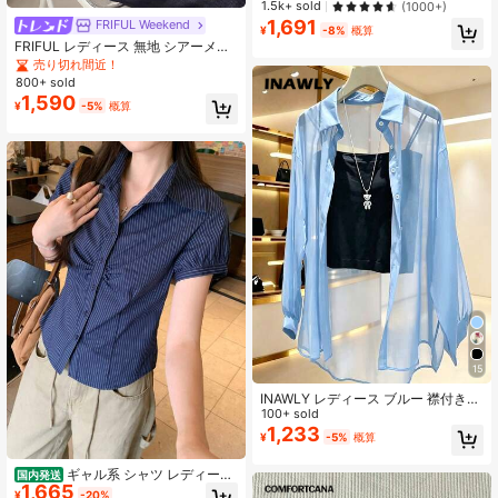
1.5k+ sold
(1000+)
バックトゥスクール夏
1,691
FRIFUL Weekend
¥
-8%
概算
FRIFUL レディース 無地 シアーメッ
シュ スリムフィットTシャツ、春夏
売り切れ間近！
シーズンに活躍
800+ sold
1,590
¥
-5%
概算
15
INAWLY レディース ブルー 襟付き
長袖シャツ
100+ sold
1,233
¥
-5%
概算
ギャル系 シャツ レディース
国内発送
1,665
ストライプ柄 半袖 ショート丈 細見
¥
-20%