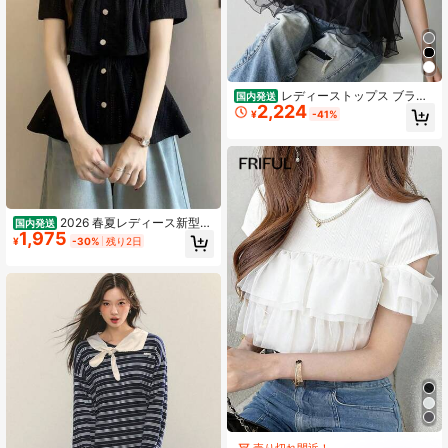
レディーストップス ブラウ
国内発送
2,224
ス チュールペプラム 半袖 丸首 ゆっ
¥
-41%
たり アシンメトリー キュート スイ
ート デート 夏服
2026 春夏レディース新型レ
国内発送
1,975
ディース半袖トップス カジュアル 着
¥
-30%
残り2日
心地良し スタイリッシュ 着回し抜群
シンプルデザイン 通気性良し 通勤向
け 春夏兼用
売り切れ間近！