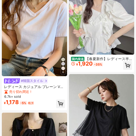
【春夏新作】レディース半
国内発送
1,920
袖ブラウス おしゃれ 上品 新作 感 デ
¥
-35%
ザイン性 大きいサイズ フレンチ ア
シンメトリー フリル ぽっちゃりさん
6
向け 気になる部分をカバー 細見え
何にでも合う
#韓国スタイル
レディース カジュアル プレーン Vネ
ック 半袖 Tシャツ、夏 ホワイト
売り切れ間近！
6.7k+ sold
1,178
¥
-5%
概算