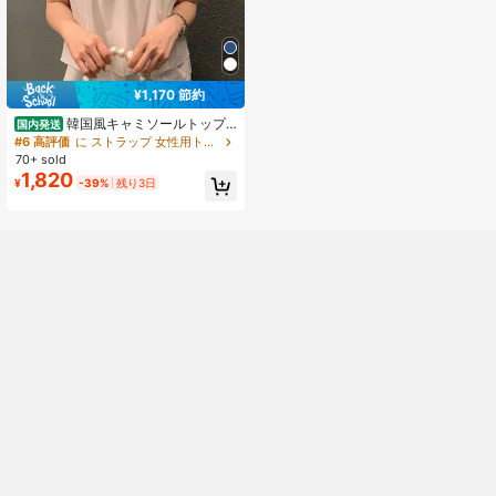
スクロップドトップス 夏着用可
¥1,170 節約
韓国風キャミソールトップ -
国内発送
レディース 夏用 レーストリム 万能
#6 高評価
に ストラップ 女性用トップス、ブラウス、Tシャツ
ルーズフィット クロップド丈 - カジ
70+ sold
ュアルウェア、ビーチ、デートに最
1,820
¥
-39%
残り3日
適