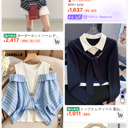
800+ sold
1,637
¥
-5%
概算
FRIFUL Weekend
ボーダーカットソー レディ
国内発送
2,417
ース 襟付き リボン 長袖 トップス 大
¥
-35%
残り2日
人可愛い カジュアル デザイン襟 リ
ボンタイ ゆったり 大きいサイズ 体
型カバー 着痩せ ドロップショルダー
通学 通勤 お出かけ 普段着 春秋
トップス レディース 重ね着
国内発送
1,911
風 ターンダウンカラー 長袖 ショー
¥
-38%
ト丈 スリムフィット リボンディテー
ル ロゴプリント カジュアル ガーリ
ー 着痩せ 体型カバー 早秋 デイリー
18