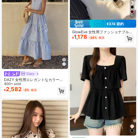
10
¥374 節約
GlowEve 女性用ファッショナブルで
1,178
エレガントなミニマリストデコラテ
¥
-24%
概算
ィブボタンAラインプラクティカルポ
ケット無地ショーツ、春夏
Dazy
DAZY 女性用エレガントなカラーブ
ロック ストライプ ラウンドネック
600+ sold
ノースリーブ ドレス、夏のウェディ
2,582
¥
-5%
概算
ングゲストドレス レディース サマー
ドレス