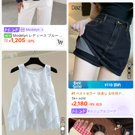
Modelyn
Modelyn レディース ブルー 織
NEW
1,205
り ストライプ ギャザー 長袖 ウエス
¥
-27%
トシェイプ Aライン エレガント カジ
ュアル ブラウス
4
¥118 節約
#1 ベストセラー
快適な 女性用デニムスカート
5k+ sold
2,180
¥
-5%
概算
#カジュアルコーデ
4