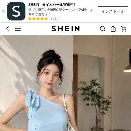
SHEIN - タイムセール実施中!
×
アプリ限定の500円OFFクーポン「JPAPP」を
インストール
今すぐ使おう！
(11,600)