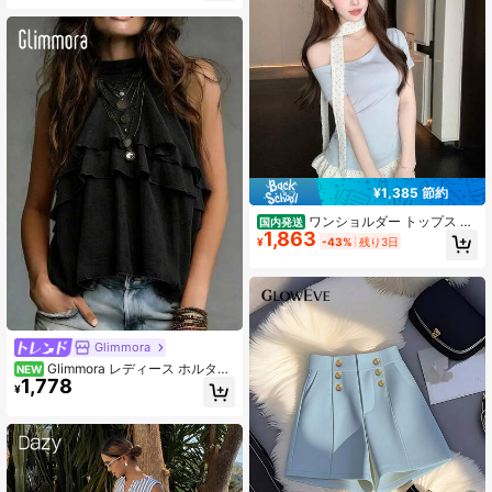
せ効果 春夏
¥1,385 節約
ワンショルダー トップス レ
国内発送
1,863
ディース 半袖 アシンメトリー カッ
¥
-43%
残り3日
トソー オフショル Tシャツ タイト 肩
出し セクシー インナー スリム シン
プル ストレッチ ヘルシー デコルテ
きれいめ カジュアル フェミニン 通
学
Glimmora
Glimmora レディース ホルター
NEW
1,778
ネック ノースリーブ アシンメトリー
¥
フリル トップス