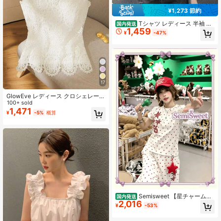
¥1,273 節約
Tシャツ レディース 半袖 ク
国内発送
1,459
ロップド丈 ショート丈 トップス へ
¥
-47%
そ出し バックオープン ギャル系 タ
イト カモフラ柄 スリム フィット カ
ットソー カジュアル 夏用 ストレッ
チ 細見え セクシー おしゃれ
17
GlowEve レディース クロシェレース
キャミソールトップ、ファッショナ
100+ sold
ブルでエレガントなノースリーブブ
1,471
¥
-5%
概算
ラウスデザイン
Semisweet 【星チャームお
国内発送
2,016
まけ付き】夏限定 総星柄チェック貼
¥
-53%
り付け刺繍半袖 T シャツ 柔らか綿素
材快適通気 カジュアル万能レディー