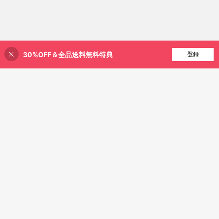
30%OFF＆全品送料無料特典
買い物かごに追加
登録
35% 割引！