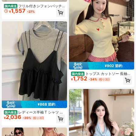
フリル付きシフォンパッチ
国内発送
1,557
ワークプルオーバーシャツ 2026年春
¥
-27%
夏 韓国風 ゆったりシルエットでスリ
ムに見える 無地 ジッパー付き カジ
ュアルタンクトップ
¥902 節約
トップス カットソー 長袖プ
国内発送
1,752
ルオーバー 襟付きデザイン ピーター
¥
-34%
残り3日
パン襟 ギンガムチェック縁取り 胸ハ
ート刺繍 前ボタンアクセント 袖口広
がりスリーブ 指穴風デザイン 裾フリ
ル シルエットすっきり カフェ風ガー
リースタイル 春服 秋服 デイリーコ
ーデ お出かけ 重ね着しやすい フェ
¥868 節約
ミニンカジュアル
レディース半袖 T シャツ 韓
国内発送
2,036
国レイヤードコーデ キャミソール重
¥
-30%
残り3日
ね着風 ゆるシルエット細見え 柔らか
綿素材 清楚ナチュラル万能インナー
薄手通気夏トップス 通学カフェデー
ト街ぶらつき