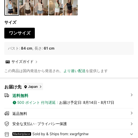
サイズ
ワンサイズ
バスト
:
84 cm
長さ
:
61 cm
サイズガイド
この商品は国内発送から発送され、
より速い配送
を提供します
お届け先
Japan
送料無料
500 ポイント 付与遅延
お届け予定日:
8月14日 - 8月17日
返品無料
安全な支払い · プライバシー保護
Sold by & Ships from: xwgrfgnhw
Marketplace