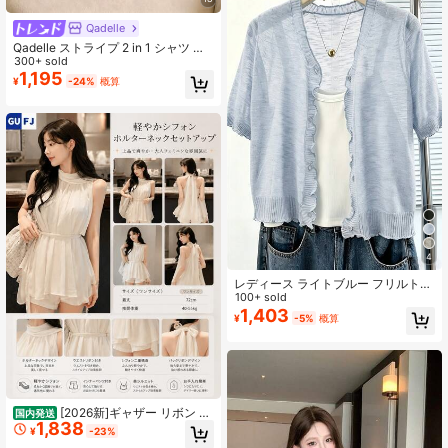
通勤 通学 デート お出かけ オフィス
着回し万能 女性らしい
Qadelle
Qadelle ストライプ 2 in 1 シャツ レ
ディース バケーションコーデ
300+ sold
1,195
¥
-24%
概算
4
レディース ライトブルー フリルトリ
ム ニットトップス 軽量 ルーズ スラ
100+ sold
ウチ シングルブレスト UVカット ホ
1,403
¥
-5%
概算
ロウアウトデザイン 夏用 アウトドア
腕の日よけトップス
[2026新]ギャザー リボン ノ
国内発送
1,838
ースリーブ ブラウス レディース シ
¥
-23%
フォン 無地 韓国風 体型カバー 着痩