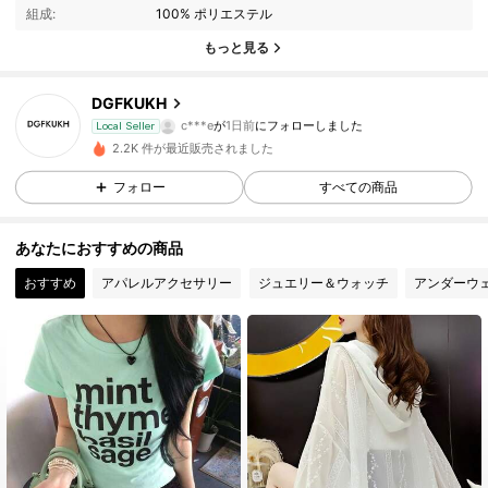
組成:
100% ポリエステル
70 フォロワー
4.59
もっと見る
70 フォロワー
4.59
DGFKUKH
c***e
が
1日前
にフォローしました
Local Seller
2.2K 件が最近販売されました
70 フォロワー
4.59
フォロー
すべての商品
70 フォロワー
4.59
あなたにおすすめの商品
おすすめ
アパレルアクセサリー
ジュエリー＆ウォッチ
アンダーウ
70 フォロワー
4.59
70 フォロワー
4.59
70 フォロワー
4.59