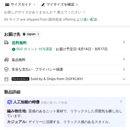
サイズガイド
マイサイズを確認
お探しのサイズがありませんか？ 教えてください
All サイズ are shipped from 国内発送 offering
より速い配送
.
お届け先
Japan
送料無料
500 ポイント 付与遅延
お届け予定日:
8月14日 - 8月17日
返品無料
安全な支払い · プライバシー保護
Sold by & Ships from: DGFKUKH
Marketplace
製品詳細
人工知能の特徴
詳細に基づいて作成
編み物生地:
質感のあるニット素材で、リラックスした雰囲気を醸し出し
70 フォロワー
4.59
ています。
カジュアル:
デイリーに活躍する、リラックス感のあるスタイル。