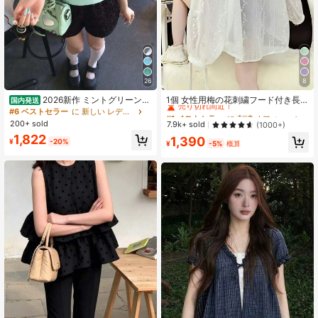
70 フォロワー
4.59
70 フォロワー
4.59
26
8
#1 ベストセラー
に 刺繍 オフィスブラウス
売り切れ間近！
2026新作 ミントグリーン
1個 女性用梅の花刺繍フード付き長
国内発送
水玉 オフショルダー 半袖Tシャツ ス
袖シャツ、夏用薄手ルーズアウター
#6 ベストセラー
に 新しい レディーストップス
#1 ベストセラー
#1 ベストセラー
に 刺繍 オフィスブラウス
に 刺繍 オフィスブラウス
70 フォロワー
リムシルエット 着痩せ レディース
ウェア、アウトドア日よけ服 ホワイ
4.59
200+ sold
売り切れ間近！
売り切れ間近！
7.9k+ sold
(1000+)
夏 カジュアル シンプル 可愛い おし
ト
#1 ベストセラー
に 刺繍 オフィスブラウス
1,822
1,390
ゃれ 着回し デザイン性 人気
¥
-20%
¥
-5%
概算
売り切れ間近！