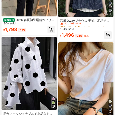
4
#10 ベストセラー
に ファブリック 柔らかなオフィスブラウス
2026 春夏初登場新作フリル
売り切れ間近！
国内発送
和風 2wayブラウス 半袖、花柄チェ
ブラウス、普段着、おしゃれ、着回
80+ sold
ックシャツ、スリムフィット カレッ
#10 ベストセラー
#10 ベストセラー
に ファブリック 柔らかなオフィスブラウス
に ファブリック 柔らかなオフィスブラウス
し自在、韓流スタイル、快適、春夏
ジスタイルトップス、夏
1,798
1.5k+ sold
売り切れ間近！
売り切れ間近！
¥
-32%
向け
#10 ベストセラー
に ファブリック 柔らかなオフィスブラウス
1,496
¥
-24%
概算
売り切れ間近！
6
新作ファッショナブルで上品なドッ