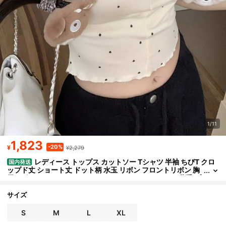
1/11
1,823
-20%
¥
¥2,279
レディース トップス カットソー Tシャツ 半袖 ちびT クロ
国内発送
ップド丈 ショート丈 ドット柄 水玉 リボン フロントリボン 胸
元リボン メロウ メロウフリル タイト フィット スリム 薄手 プ
ルオーバー ラウンドネック 着痩せ 細見え 華奢見え 脚長効果 小顔
効果 スタイルアップ 骨格ウェーブ ガーリー フレンチガーリー 量
サイズ
産型 地雷系 大人可愛い フェミニン レトロ カジュアル デート お出
かけ カフェ 参戦服 推し活 双子コーデ 春 夏 春夏 アイボリー クリー
S
M
L
XL
ム