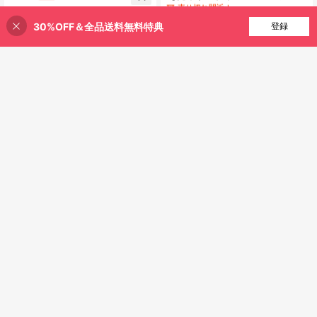
トシャツ & キャミソールトップ、春/
売り切れ間近！
売り切れ間近！
夏新作、チェック柄 薄手 セミシアー
7.7k+ sold
#2 ベストセラー
に シアー デイリーシャツ
30%OFF＆全品送料無料特典
買い物かごに追加
登録
シフォン 日よけブラウス カジュアル
20% 割引！
売り切れ間近！
1,050
ブラック
¥
-22%
概算
6
#2 ベストセラー
に エレガント ノースリーブキャミソール
売り切れ間近！
エレガントな無地レースキャミソー
ル カジュアル ブラック 夏、デート
#2 ベストセラー
#2 ベストセラー
に エレガント ノースリーブキャミソール
に エレガント ノースリーブキャミソール
ナイト
4
売り切れ間近！
売り切れ間近！
10k+ sold
(1000+)
#2 ベストセラー
に エレガント ノースリーブキャミソール
806
#クラシカルガーリー
#1 ベストセラー
ゆるい 女性用ブラウス
¥
-5%
概算
売り切れ間近！
売り切れ間近！
2026年新作 フレンチラッフル ハー
ト ドット柄シフォンブラウス、リボ
#1 ベストセラー
#1 ベストセラー
ゆるい 女性用ブラウス
ゆるい 女性用ブラウス
ン付き半袖トップス、秋夏エレガン
6.6k+ sold
売り切れ間近！
売り切れ間近！
ト