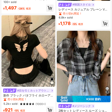
ト柄ルーズ女性長袖ブラウス、非対
100+ sold
#韓国スタイル
称裾、春
1,497
¥
-24%
概算
レディース カジュアル プレーン Vネ
ック 半袖 Tシャツ、夏 ホワイト
売り切れ間近！
6.8k+ sold
1,178
¥
-5%
概算
#目を引くカットアウトデザイン
新作 ブラック バタフライ ホローア
ウト 半袖 スタイリッシュ カジュア
¥300 節約
売り切れ間近！
#2 ベストセラー
に シアー デイリーシャツ
ル トップス 夏用 通気性
5.2k+ sold
(1000+)
売り切れ間近！
#メジーシック
921
#2 ベストセラー
#2 ベストセラー
に シアー デイリーシャツ
に シアー デイリーシャツ
2枚セット レディース ルーズ ショー
¥
-5%
概算