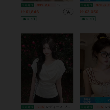
シアートップス レディース 長袖 ショート丈 tシャツ メロウフリル 透け感 カットソー 薄手 クルーネック トップス ゆったり カジュアル おしゃれ 重ね着 防寒 冷房対策 日焼け防止 体型カバー スタイルアップ 春 夏
国内発送
-33%
残り3日
国内発送
-37%
残り
¥1,846
¥2,050
4-5日
4-5日
¥
に カウルネック 女性用トップス、ブラウス、Tシャツ
#6 ベストセラー
レディース ブラウス 半袖 フレンチスリーブ ドレープネック カットソー トップス カシュクール タック 無地 とろみ素材 サテン調 着痩せ 二の腕カバー 体型カバー 骨格ウェーブ きれいめ オフィスカジュアル 上品 デート
レディース キャミソール タンクトップ フリル メロー
国内発送
-20%
国内発送
-50%
売り切れ間近！