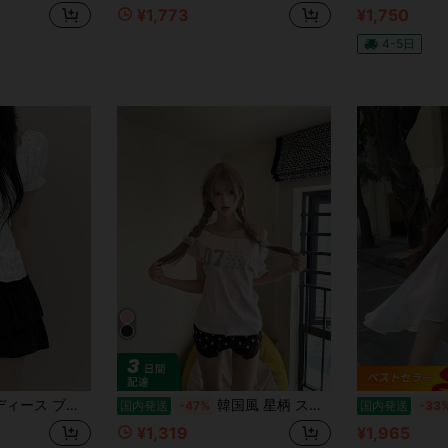
¥1,773
¥1,750
4-5日
コットンレース トップス スクエアネック フロントボタン スリム 着痩せ 骨格ウェーブ 大人可愛い フェミニン ガーリー フレンチガーリー デート お出かけ 夏服 ホワイト
韓国風 星柄 スタッド オフショルダー 半袖Tシャツ レディース 夏 2026新作 ギャル スリムシルエット 着痩せ デザイン性 カジュアル ストリート 人気 夏服 Y2K
国内発送
-47%
国内発送
-33
¥1,319
¥1,965