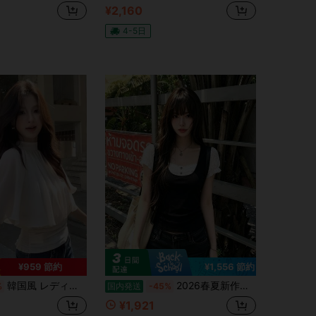
¥2,160
4-5日
¥959 節約
¥1,556 節約
韓国風 レディースファッション 優雅な気質 クロークシフォンシャツ 夏 新作 デザインセンス ウエスト 万能 薄手 スモールシャツトップス
2026春夏新作、レディース フェイク二枚重ね トップス、フレンチ、レトロ、スクエアネック、半袖、フリル、ウエスト引き締め＆スリム見え、純欲甘い風、ボタン、カジュアルで快適、シンプルで百搭、日常通勤
%
国内発送
-45%
¥1,921