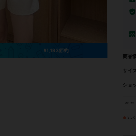
¥1,193節約
商品
サイ
ショ
3.