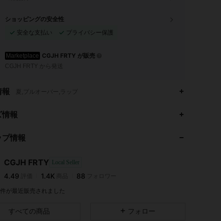
ショッピングの安全性
安全な支払い
プライバシー保護
CGJH FRTY が販売
Marketplace
CGJH FRTY から発送
情報
夏,プルオーバー,ラップ
4.49
1.4K
88
ズ情報
ップ情報
4.49
1.4K
88
CGJH FRTY
Local Seller
4.49
1.4K
88
評価
商品
フォロワー
l***1
は
1日前
に購入しました
5K 件が最近販売されました
4.49
1.4K
88
すべての商品
フォロー