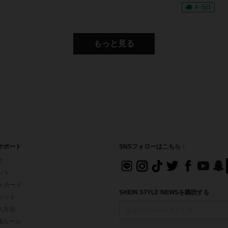
4-5日
もっと見る
サポート
SNSフォローはこちら：
せ
イント
フトカード
SHEIN STYLE NEWSを購読する
ォレット
入方法
価ルール