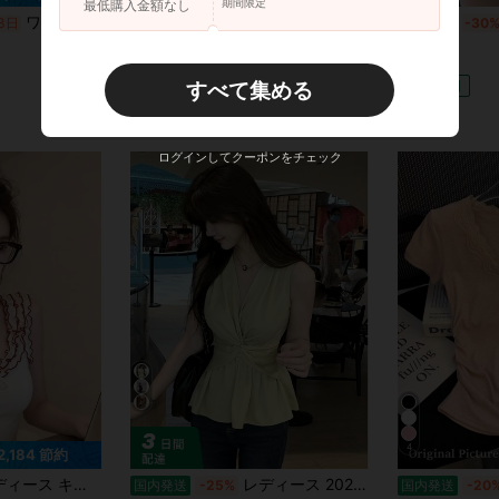
期間限定
最低購入金額なし
ワッフル カットソー レディース 半袖 バルーンスリーブ 丸首 サマーニット トップス きれいめ カジュアル 通勤 ボリューム袖 無地 春 夏
オフショルダー ニットキャミソール レディース 2026夏新作 メッシュ クロップド フレンチ ストリート 小柄向け トップス 大人かわいい
3日
国内発送
-30%
国内発送
-30
¥1,873
¥1,539
4-5日
4-5日
すべて集める
ログインしてクーポンをチェック
4
2,184 節約
 配色 リボン トップス ノースリーブ タイト 着痩せ 細見え 大人可愛い フェミニン ガーリー 韓国ファッション リブ バイカラー セクシー デート 夏 ホワイト
レディース 2026夏新作 ブラウス ノースリーブ Vネック カシュクール ツイストデザイン ウエストマーク サテン風 きれいめ トップス 夏服 上品 エレガント オフィス OL 通勤 フォーマル 高級感
国内発送
-25%
国内発送
-20