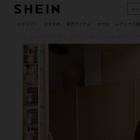
スク
Use up
カテゴリ
おすすめ
新作アイテム
セール
レディース服
ホーム
レディース アパレル
レディース ファッション
レディース
/
/
/