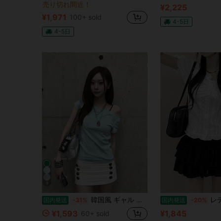
に カウルネック 女性用トップス、ブラウス、Tシャツ
に カウルネック 女性用トップス、ブラウス、Tシャツ
#6 ベストセラー
#6 ベストセラー
¥2,225
売り切れ間近！
売り切れ間近！
¥1,971
100+ sold
に カウルネック 女性用トップス、ブラウス、Tシャツ
#6 ベストセラー
4-5日
売り切れ間近！
4-5日
9
韓国風 ギャル 純欲 夏 ミントグリーン カットワーク レースパッチワーク オフショルダー 半袖Tシャツ トップス レディース カジュアル ストリート デザイン性 人気 2026新作
レディース ブラウス 半袖 パフスリーブ レース 刺繍 
国内発送
-31%
国内発送
-20%
¥1,593
¥1,845
60+ sold