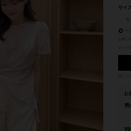
サイ
S
サ
お探し
すべての
購入で
お