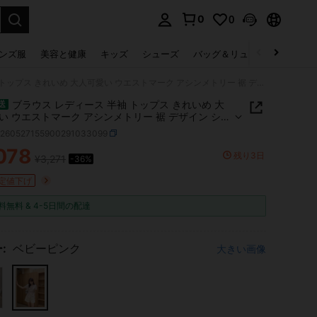
0
0
select.
ンズ服
美容と健康
キッズ
シューズ
バッグ＆リュック
下着＆
ブラウス レディース 半袖 トップス きれいめ 大人可愛い ウエストマーク アシンメトリー 裾 デザイン シワ加工 涼しい クルーネック チュニック 体型カバー カジュアル 上品 オフィス デート 春 夏 春服 夏服
ブラウス レディース 半袖 トップス きれいめ 大
送
い ウエストマーク アシンメトリー 裾 デザイン シワ
涼しい クルーネック チュニック 体型カバー カジュア
z260527155900291033099
 オフィス デート 春 夏 春服 夏服
078
残り3日
¥3,271
-36%
ICE AND AVAILABILITY
定値下げ
料無料 & 4-5日間の配達
:
ベビーピンク
大きい画像