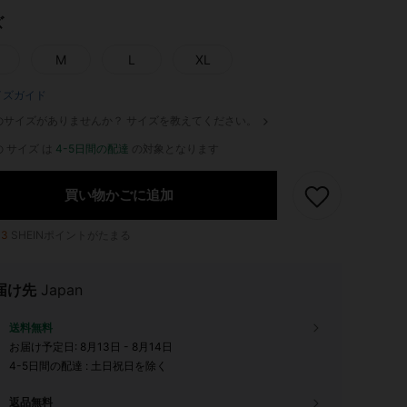
ズ
M
L
XL
イズガイド
のサイズがありませんか？ サイズを教えてください。
 サイズ は
4-5日間の配達
の対象となります
買い物かごに追加
13
SHEINポイントがたまる
届け先
Japan
送料無料
お届け予定日:
8月13日 - 8月14日
4-5日間の配達 : 土日祝日を除く
返品無料