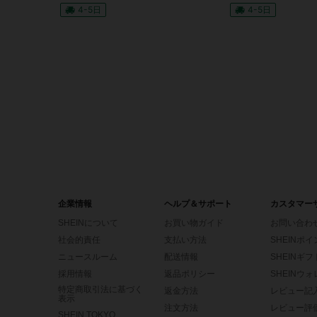
4-5日
4-5日
企業情報
ヘルプ＆サポート
カスタマー
SHEINについて
お買い物ガイド
お問い合わ
社会的責任
支払い方法
SHEINポ
ニュースルーム
配送情報
SHEINギ
採用情報
返品ポリシー
SHEINウ
特定商取引法に基づく
返金方法
レビュー記
表示
注文方法
レビュー評
SHEIN TOKYO