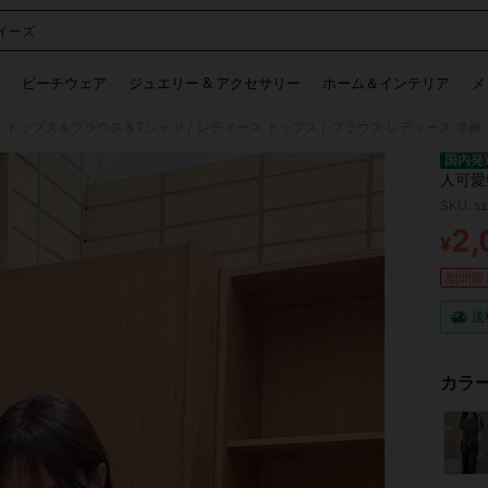
イーズ
 and down arrow keys to navigate search 検索履歴 and 人気ワード. Press Enter to 
ビーチウェア
ジュエリー & アクセサリー
ホーム＆インテリア
メ
 トップス＆ブラウス＆Tシャツ
レディース トップス
/
/
国内発
人可愛
加工 
SKU: s
ル 上品
2,
¥
PR
期間限
送
カラー