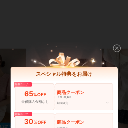
スペシャル特典をお届け
新規ユーザー
商品クーポン
65
%OFF
上限 ¥1,600
最低購入金額なし
期間限定
新規ユーザー
30
商品クーポン
%OFF
1,221 節約
¥807 節約