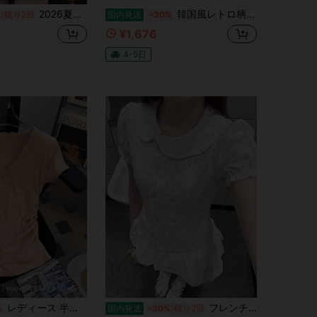
2026夏新作・甘めキュートスタイル ピーターパンカラーレースフリルハートボタン スリムフィットブラウス ウエストシェイプ着痩せ効果抜群 肌触り柔らかく通気性抜群着心地快適 デイリーカジュアルコーデに大活躍 おしゃれ万能
韓国風レトロ柄のボウタイ,ウエストマーク,プリーツ入りでお腹をカバーし,スリムに見せるノースリーブタンクトップ(レディース・夏の新作)
%
残り2日
国内発送
-30%
¥1,676
4-5日
レディース 半袖 Tシャツ カットソー レース 切り替え Vネック カシュクール シャーリング ギャザー トップス リブ素材 無地 スリム タイト 着痩せ 細見え 華奢見え 体型カバー 小顔効果 鎖骨見え 大人可愛い きれいめ フェミニン 上品 清楚 セクシー カジュアル オフィスカジュアル 通勤 通学 デート 女子会 お呼ばれ お出かけ 春 夏 秋 20代 30代 40代 50代 ブラック 黒 シンプル ベーシック 着回し 伸縮性 ストレッチ 柔らかい 通気性 肌触り
フレンチ ガーリー ベージュ ピーターパンカラー 水玉ドット パフ袖 ブラウス デザイン性 若見え 上品 半袖 レディース トップス コーデ
%
国内発送
-30%
残り2日