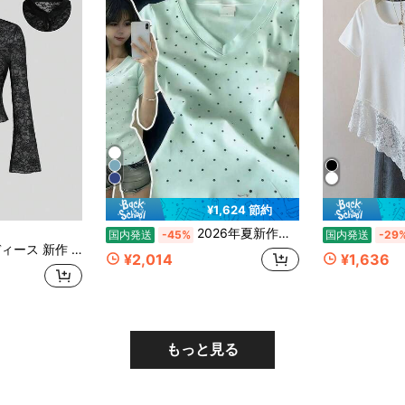
¥1,624 節約
2026年夏新作：レディース水玉トップス、Vネック、半袖、スリムフィット、快適、スタイルアップ効果、Tシャツ、ストレートショルダー、着回し力抜群、ベーシックスタイル、春夏に最適
国内発送
-45%
国内発送
-29
レース 透かしデザイン フレアスリーブ ブラウス 前開きボタン ショート丈
¥2,014
¥1,636
もっと見る