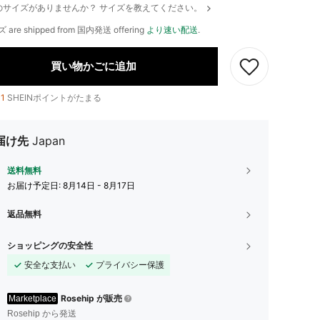
のサイズがありませんか？ サイズを教えてください。
ズ are shipped from 国内発送 offering
より速い配送
.
買い物かごに追加
11
SHEINポイントがたまる
届け先
Japan
送料無料
お届け予定日:
8月14日 - 8月17日
返品無料
ショッピングの安全性
安全な支払い
プライバシー保護
Rosehip が販売
Marketplace
Rosehip から発送