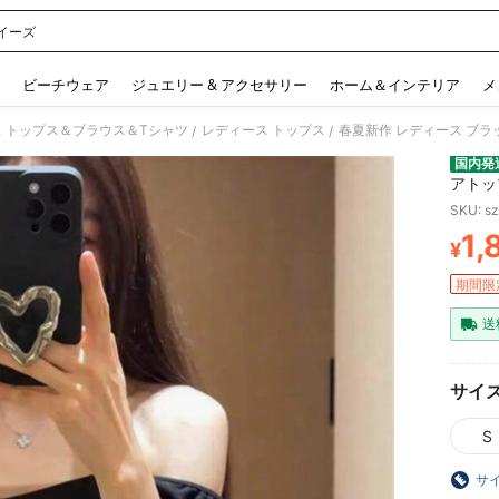
イーズ
 and down arrow keys to navigate search 検索履歴 and 人気ワード. Press Enter to 
ビーチウェア
ジュエリー & アクセサリー
ホーム＆インテリア
メ
 トップス＆ブラウス＆Tシャツ
レディース トップス
/
/
国内発
アトッ
品 着
SKU: s
1,
¥
PR
期間限
送
サイ
S
サ