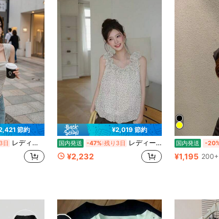
2,421 節約
¥2,019 節約
レディース ノースリーブ トップス タンクトップ キャミソール インナー ビスチェ シャーリング ギャザー スクエアネック チュール シアー ストレッチ タイト フィット 无地 着痩せ 華奢見え スタイルアップ デコルテ美人 骨格ウェーブ 骨格ストレート 体型カバー デート 女子会 カフェ巡り 旅行 リゾート パーティー セクシー 大人可愛い きれいめ フェミニン あざと可愛い 韓国ファッション ギャル クラブ 重ね着 レイヤード 春夏 ベージュ アイボリー
レディース ドット柄 フリル ブラウス ノースリーブ トップス キャミソール 2way バルーン シフォン 水玉 体型カバー 着痩せ 骨格ウェーブ ゆったり 大人可愛い フェミニン きれいめ カジュアル デート 春夏
3日
国内発送
-47%
残り3日
国内発送
-20
¥2,232
¥1,195
200+