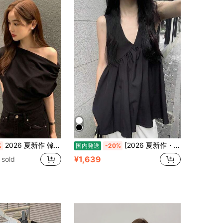
2026 夏新作 韓国 × フレンチテイスト 変形片肩デザイン無地プルオーバー半袖 T シャツ レディース ゆったりシルエット 夏トップス
[2026 夏新作・フレンチシック]V ネックノースリーブキャミタンクブラウス 独特美しいゆったり細見えレディーストップス なめらか生地着心地快適カジュアル 通勤デートお出かけ婦人春夏インナーアウター両用トップス
%
国内発送
-20%
¥1,639
 sold