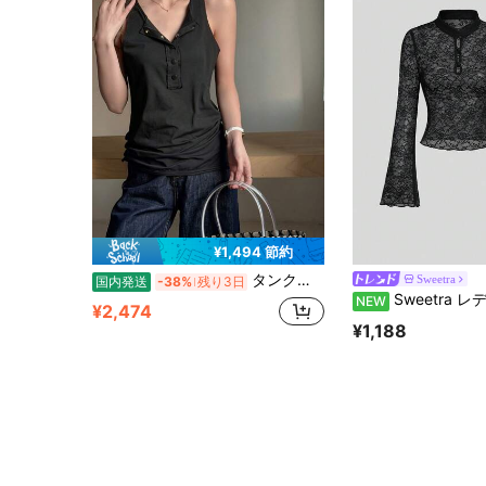
¥1,494 節約
タンクトップ ノースリーブ レディース トップス ヘンリーネック ボタン付き フロントボタン 体型カバー 脇肉カバー 着痩せ ゆったり コットン混 柔らかい 通気性 大人可愛い きれいめ カジュアル デイリー レイヤード 春 夏
Sweetra
国内発送
-38%
残り3日
Sweetra レディース 新作 ファッション 万能 小さめスタンドカラー 
NEW
¥2,474
¥1,188