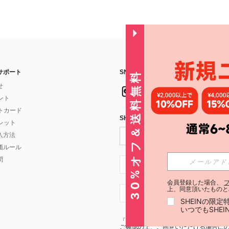
サポート
SNSフォローはこちら：
30%オフ＆送料無料
せ
イント
フトカード
SHEIN STYLE NEWSを購読する
ォレット
入方法
価ルール
問
JP + 81
会員登録した場合、
上、同意頂いたものと
JP + 81
SHEINの限
いつでもSHE
「SHEIN STYLE NEWSの購読には「
利
ご確認の上、ご同意いただける場合にのみ