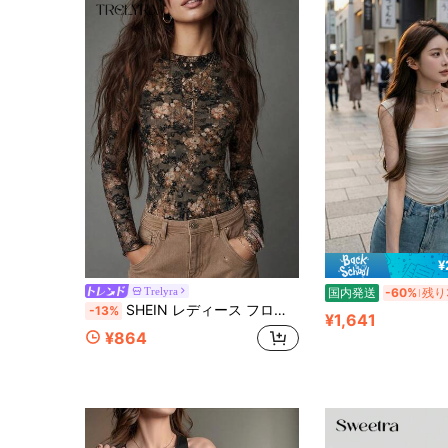
¥
Trelyra
国内発送
-60%
残り
SHEIN レディース フローラルプリント カジュアル 多用途 デイリーウェア トップス
-13%
¥1,641
¥864