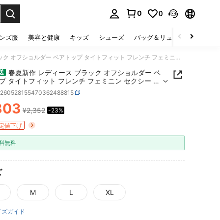
0
0
select.
ンズ服
美容と健康
キッズ
シューズ
バッグ＆リュック
下着＆
春夏新作 レディース ブラック オフショルダー ベアトップ タイトフィット フレンチ フェミニン セクシー 上品 着回し トップス
春夏新作 レディース ブラック オフショルダー ベ
送
プ タイトフィット フレンチ フェミニン セクシー 上
回し トップス
z260528155470362488815
803
¥2,352
-23%
ICE AND AVAILABILITY
定値下げ
料無料
ズ
M
L
XL
イズガイド