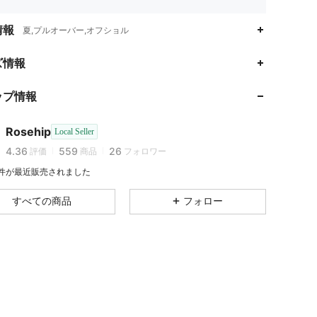
情報
夏,プルオーバー,オフショル
ズ情報
4.36
559
26
4.36
559
26
ップ情報
4.36
559
26
4.36
559
26
Rosehip
Local Seller
4.36
559
26
評価
商品
フォロワー
4.36
559
26
9 件が最近販売されました
4.36
559
26
すべての商品
フォロー
4.36
559
26
4.36
559
26
4.36
559
26