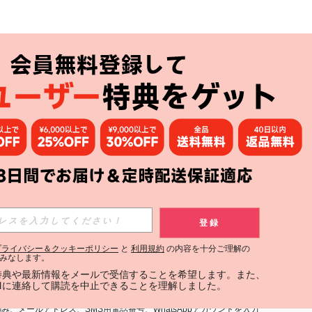
アプリ
購読
登録
登録する
プライバシー＆クッキーポリシー
と
利用規約
の内容を十分ご理解の
みなします。
購読
定特典や最新情報をメールで受信することを希望します。また、
INに連絡して購読を中止できることを理解しました。
用規約
」および「
プライバシーポリシー
」への同意が必要です。内容を
、メールアドレス、SMS用電話番号、WhatsAppアカウントを入力