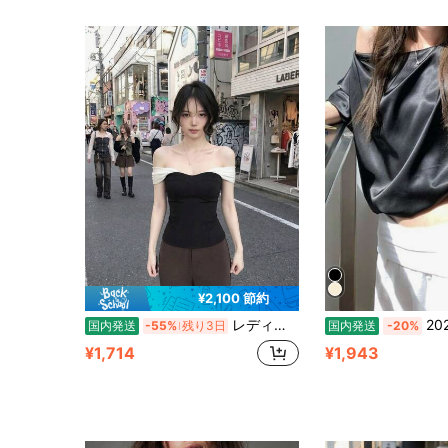
¥2,100 節約
レディース トップス オフショルダー ビスチェ コルセット ベアトップ チューブトップ バイカラー 配色 切り替え ハートネック デコルテ開き 着痩せ 細見え 華奢見え 肩出し 半袖 ノースリーブ カットソー タイト スリム フィット インナー 伸縮性 ストレッチ 大人可愛い きれいめ セクシー フェミニン カジュアル 韓国ファッション ストリート モード モノトーン 黒 白 デート 女子会 クラブ パーティー フェス お出かけ 普段着 旅行 春 夏 秋
2026 夏新作 韓国テイストピュアセ
国内発送
-55%
残り3日
国内発送
-20%
¥1,714
¥1,943