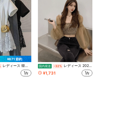
¥671 節約
レディース 韓国ファッション レース切り替え 半袖 Tシャツ トップス 2026春夏 新作 ゆったり シルエット ぽっちゃり 体型隠し 華奢見え 上品 フェミニン カジュアル レース刺繍 きれいめ デイリー 通学 お洒落
レディース 2026春夏新作 ブラウス オフショルダー オフショル シャーリング シアー チュール パフスリーブ ボリュームスリーブ クロップド丈 透け感 肌見せ 着痩せ 清楚 洗濯機OK 服
%
国内発送
-32%
¥1,731