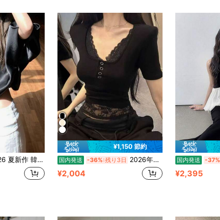
¥1,150 節約
クシーオフショルダーブラウス 個性的な肩開きデザインで気品ある雰囲気を演出 カジュアルシーンはもちろん幅広いコーデに活用できる万能トップス
2026年夏用新作 レースのステッチ加工 ベルト付きVネックTシャツ 女性向け シリコンデザイン リラックス感のあるフィット感でスリム効果あり バストアップ効果のある下着トップス
国内発送
-36%
残り3日
国内発送
-37%
¥2,004
¥2,395