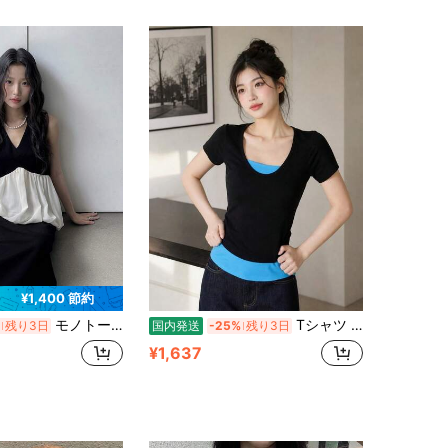
¥1,400 節約
モノトーン配色の V ネックノースリーブ。ウエスト切替ペプラムフレアデザインでメリハリを作り、骨格問わず体型を綺麗にカバー。シワになりにくく大きいサイズ展開、上品きれいめコーデに適します。
Tシャツ レディース 半袖 重ね着風 カットソー レイヤード トップス ラウンドネック タイト ストレッチ 伸縮性 着痩せ 細見え カジュアル おしゃれ 大人可愛い 春 夏
残り3日
国内発送
-25%
残り3日
¥1,637