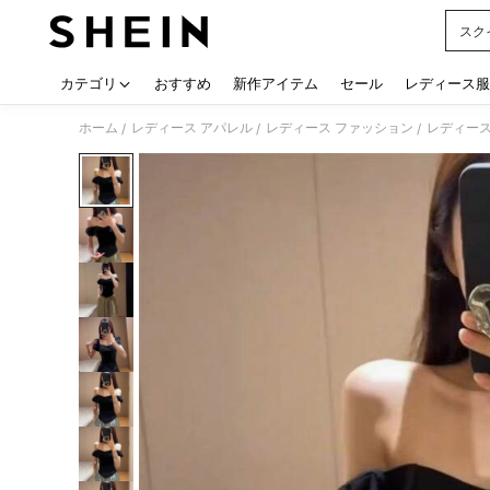
スク
Use up
カテゴリ
おすすめ
新作アイテム
セール
レディース服
ホーム
レディース アパレル
レディース ファッション
レディース
/
/
/