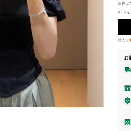
お探し
All サイ
購入で
お