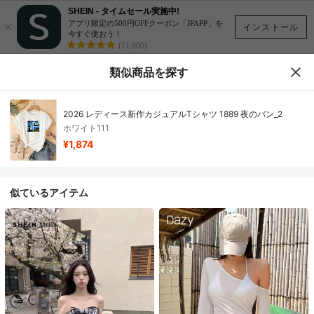
SHEIN - タイムセール実施中!
×
アプリ限定の500円OFFクーポン「JPAPP」を
インストール
今すぐ使おう！
(11,600)
類似商品を探す
2026 レディース新作カジュアルTシャツ 1889 夜のバン_2
ホワイト111
¥1,874
似ているアイテム