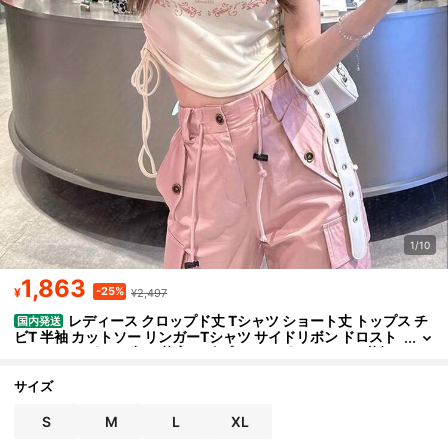
1/10
1,863
-25%
¥
¥2,497
レディース クロップド丈 Tシャツ ショート丈 トップス チ
国内発送
ビT 半袖 カットソー リンガーTシャツ サイドリボン ドロスト
シャーリング へそ出し 英字ロゴ プリント グラフィック 花柄
配色 クルーネック ラウンドネック スリム タイト フィット 韓国フ
ァッション Y2K フレンチガーリー レトロ ガーリー 大人可愛い カ
サイズ
ジュアル ストリート スタイルアップ 脚長効果 着痩せ 骨格ウェー
ブ 春 夏 春服 夏服 通学 デート お出かけ フェス ライブ デイリー 伸
S
M
L
XL
縮性 着心地 薄手 ホワイト ピンク