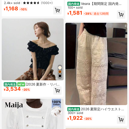
ンニングパンツ、ジッパーポケット&
2.4k+ sold
(1000+)
Veara【期間限定 国内発
国内発送
ウエストゴム仕様の軽量スポーツズ
1,168
送】2026新作クールタッチ速乾 ワイ
100+ sold
¥
-10%
ボン、フィットネス&ジョギング春用
ドパンツ 夏 薄手 垂れ感 ゆったりシ
1,581
¥
-39%
過去12時間
ルエット ストライプ柄 スポーツ カ
ジュアル デイリーコーデ レディース
[2026 夏新作・リバー
国内発送
NEW
3,534
シブル 2 ウェイトップス]フリル V ネ
¥
-20%
ックパフスリーブレースブラウス 前
後着回し可能レディースショート丈
トップス 柔らか通気生地着心地快適
カジュアル 上品セクシートレンディ
清楚甘辛雰囲気お出かけブラウ
2026 夏限定ハイウエストワ
国内発送
イドパンツ。レース & レースアップ
300+ sold
デザイン、軽量素材で着痩せ抜群。
1,922
¥
-20%
フロア丈ストレートで春夏秋活躍