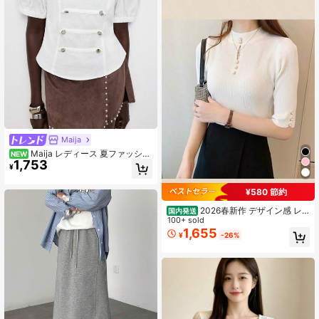
Maija
Maija レディース 夏ファッショ
NEW
1,753
ン 無地 ペタルスリーブ ブラウス
¥
¥580 節約
2026春新作 デザイン感 レ
国内発送
ディース ハーフスリーブニット 柔ら
100+ sold
かい 軽量 春夏ニット レディース 五
1,655
¥
-26%
分袖トップス インナーニット ジャケ
ットに合う レディース 半袖 カジュ
アル通勤 レディース シンプル 五分
袖ニットT 肌触り良く軽量通気性の
ベーシックアイテム 春夏用五分袖ニ
ットトップス インスタ映え カットア
ウトデザイン フィットクルーネック
リブニット半袖インナー 上品なセミ