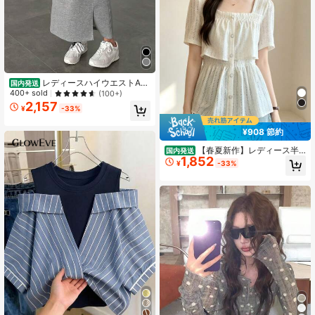
ハイネックレースデザイン半袖ニッ
ト 春夏薄手シルエット強調ニットT
シャツ
レディースハイウエストAラ
国内発送
インカジュアルワンピース、フロン
400+ sold
(100+)
トポケットとサイドスリット付き -
2,157
¥
-33%
ストレッチ素材の無地カジュアルワ
ンピース、春、夏、秋、冬に着用可
¥908 節約
能、万能カジュアルウェア、季節に
合わせたファッション、快適な着心
【春夏新作】レディース半
国内発送
地、スカート丈86-90CM
1,852
袖カットアウトブラウス（フリル／
¥
-33%
大きいサイズ） おしゃれ 上品 感 何
にでも合う フレンチ×韓国風 ゆった
り 細見え 体型カバー