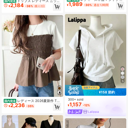
トップス レディース ニット
国内発送
1,989
国レイヤードコーデ キャミソール重
2,184
トップス セーター ノースリーブ タ
¥
-30%
過去12時間
¥
-36%
残り2日
ね着風 ゆるシルエット細見え 柔らか
ンクトップ ハイネック ハイネックト
綿素材 清楚ナチュラル万能インナー
ップス ケーブル編み 編み込み柄 無
薄手通気夏トップス 通学カフェデー
地 ギャザー ウエストマーク 細身 す
ト街ぶらつき
っきり 柔らかい 肌触り 着痩せ 韓国
風 フェミニン
5
¥158 節約
300+ sold
レディース 2026夏新作 Tシ
国内発送
1,157
2,236
ャツ 半袖 トップス ドッキング ビス
¥
-12%
¥
-35%
チェ風 シャーリング ペプラム 切り
Lalippa
替え バイカラー モノトーン ショー
ト丈 クロップド 細見え 脚長効果 二
の腕カバー 体型カバー 着痩せ