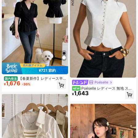
¥721 節約
【春夏新作】レディース半
国内発送
Poéselle
1,676
袖ブラウス（レース切り替え） おし
¥
-30%
ゃれ 上品 感 何にでも合う フレンチ
Poéselle レディース 無地 スタ
NEW
韓国風 甘め ウエストマーク 若見え
1,643
ンドカラー キャップスリーブ シング
¥
大きいサイズ 薄手
ルブレスト ファッショントップス