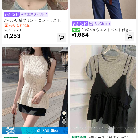
#韓国スタイル
かわいい猫プリント コントラストカ
BizChic
ラー クロップド 半袖Tシャツ、フィ
売り切れ間近！
ットしたミドリフ露出クロップトッ
BizChic ウエストベルト付きラ
NEW
200+ sold
プ レディース、夏カジュアル
1,684
ウンドネックフレアヘムプルオーバ
1,253
¥
¥
ー、秋のフレンチエレガントセクシ
ースリミング多用途オフィス通勤ビ
ジネス職場社交休暇フォーマルウェ
アハロウィンホリデーデイリーカジ
ュアル誕生日パーティー田舎ミニマ
リストラグジュアリーY2Kストリー
トウェア教会特別な機会ウェディン
グゲスト
¥1,236 節約
レディース半袖 T シャツ 韓
国内発送