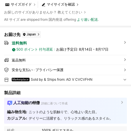
サイズガイド
マイサイズを確認
お探しのサイズがありませんか？ 教えてください
All サイズ are shipped from 国内発送 offering
より速い配送
.
お届け先
Japan
送料無料
500 ポイント 付与遅延
お届け予定日:
8月14日 - 8月17日
返品無料
安全な支払い · プライバシー保護
Sold by & Ships from: AD V CVCVFHN
Marketplace
製品詳細
人工知能の特徴
詳細に基づいて作成
94 フォロワー
4.86
編み物生地:
ニットのような肌触りで、心地よい見た目。
カジュアル:
デイリーに活躍する、リラックス感のあるスタイル。
94 フォロワー
4.86
組成:
100% ポリエステル