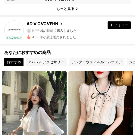
94 フォロワー
4.86
もっと見る
94 フォロワー
4.86
AD V CVCVFHN
フォロー
a***y
が
1日前
にフォローしました
94 フォロワー
4.86
459 件が最近販売されました
Local Seller
94 フォロワー
4.86
あなたにおすすめの商品
おすすめ
アパレルアクセサリー
アンダーウェア＆ルームウェア
ジ
94 フォロワー
4.86
94 フォロワー
4.86
94 フォロワー
4.86
94 フォロワー
4.86
94 フォロワー
4.86