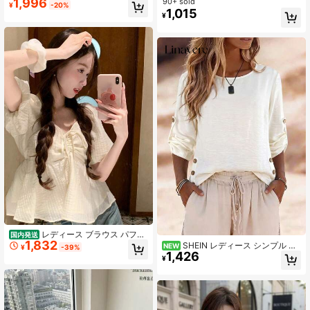
1,996
ブラウス カラーコントラスト U 襟,
ルドレス アウターウェア ラッフルト
90+ sold
¥
-20%
一体型フェイク 2 ピース構造 ウエス
リム 長袖Tシャツ カバーアップ ニッ
1,015
¥
トマークでスタイルアップ,清楚おし
トトップ レディース 夏 日よけ
ゃれ毎日使い万能上衣
レディース ブラウス パフス
国内発送
1,832
リーブ 半袖 トップス フロントドロ
SHEIN レディース シンプル ラ
NEW
¥
-39%
スト シャーリング ペプラム ショー
1,426
ウンドネック カジュアル 長袖トップ
¥
ト丈 シアー ボリューム袖 Vネック リ
ス 装飾ボタン裾デザイン ベージュ
ボン 華奢見え 体型カバー 脚長効果
デイリーウェア
大人可愛い フレンチガーリー アイボ
リー