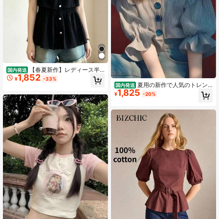
【春夏新作】レディース半
国内発送
1,852
袖カットアウトブラウス（フリル／
¥
-33%
大きいサイズ） おしゃれ 上品 感 何
夏用の新作で人気のトレン
国内発送
にでも合う フレンチ×韓国風 ゆった
1,825
ドアイテム、こだわりのある個性的
¥
-20%
り 細見え 体型カバー
なトップス。 とても見栄えの良いス
トライプのリボン付きシャツ