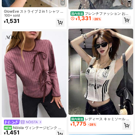
19
6
GlowEve ストライプ 2 in 1 シャツ レ
フレンチファッション おし
国内発送
ディース バケーションコーデ
100+ sold
1,331
ゃれ 気質がやさしい レースニット
¥
-26%
1,531
レディース秋冬新作 アンダーシャツ
¥
上着
レディース キャミソール タ
国内発送
NÖISTA
1,775
ンクトップ ショート丈 クロップド
¥
-28%
ノースリーブ 英字ロゴ フロントリボ
Nöista ヴィンテージピンク ク
NEW
ン スポーティー タイト 細見え 着痩
1,451
ロス タイフロント ジャケット、バー
¥