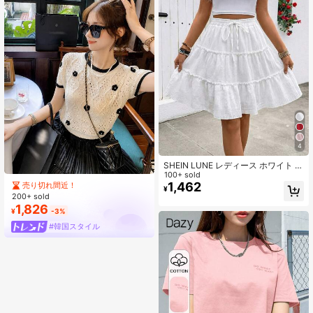
4
SHEIN LUNE レディース ホワイト 夏
カジュアル ボヘミアン バケーション
100+ sold
ホリデー テクスチャード生地 ラッフ
1,462
売り切れ間近！
¥
ルヘム Aラインスカート ファッショ
200+ sold
ナブル ティーパーティー
1,826
¥
-3%
#韓国スタイル