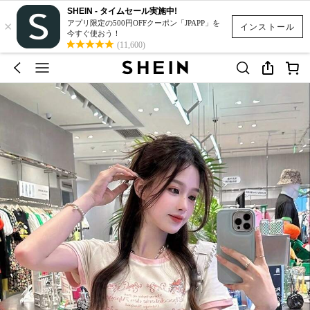
SHEIN - タイムセール実施中!
×
アプリ限定の500円OFFクーポン「JPAPP」を
インストール
今すぐ使おう！
(11,600)