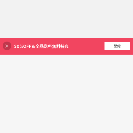
30%OFF＆全品送料無料特典
買い物かごに追加
登録
25% 割引！