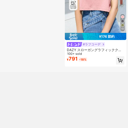
10
¥174 節約
#ラフコーデ
DAZY スローガングラフィッククロ
ップtee 好きなようにする サマー半
100+ sold
袖レディース ちびt
791
¥
-18%