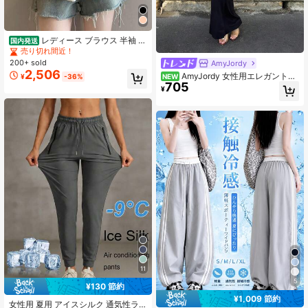
レディース ブラウス 半袖 ス
国内発送
クエアネック ペプラム トップス シ
売り切れ間近！
ャツ カットワークレース ティアード
200+ sold
AmyJordy
フリル シャーリング ウエストマーク
2,506
AmyJordy 女性用エレガントな
¥
-36%
NEW
体型カバー 着痩せ 骨格ウェーブ 大
705
フローラルプリントの非対称ネック
人可愛い フェミニン きれいめ デー
¥
ルーシュトップ
ト 黒
11
5
¥130 節約
¥1,009 節約
女性用 夏用 アイスシルク 通気性ラ