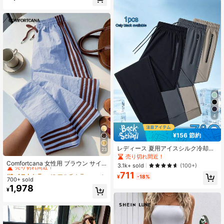
せ 骨格ウェーブ Y2K 韓国ファッショ
ガンディのコントラストパイピング
ン ストリート ギャル ホワイト
付き。ファッショナブル。エレガン
ト、シック、日常、秋、冬のレディ
ースジャケット。
4
¥156 節約
レディース 夏用アイスシルク冷却ジ
23
#9 ベストセラー
に マルチカラー カジュアルパンツ
ョガーパンツ、速乾軽量スポーツパ
売り切れ間近！
ンツ、ジッパーポケットとウエスト
売り切れ間近！
Comfortcana 女性用 ブラウン サイ
3.1k+ sold
(100+)
バンド付き、フィットネスとランニ
ドストライプ ウエスト伸縮 カジュア
#9 ベストセラー
#9 ベストセラー
に マルチカラー カジュアルパンツ
に マルチカラー カジュアルパンツ
711
ングに適したアスレジャー
ル ルーズフィット スポーツパンツ
¥
-18%
700+ sold
売り切れ間近！
売り切れ間近！
1,978
#9 ベストセラー
に マルチカラー カジュアルパンツ
¥
売り切れ間近！