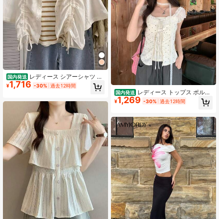
レディース シアーシャツ 半
国内発送
1,716
袖 ブラウス ショート丈 シャーリン
¥
-30%
過去12時間
グ ドロスト クロップドシャツ 前開
レディース トップス ポルカ
国内発送
き 羽織り 薄手 五分袖 襟付き UV対策
1,269
ドット レース フリル 前紐結び ウエ
¥
-30%
過去12時間
日焼け防止 冷房対策 体型カバー 華
ストマーク セクシー 可愛い 夏用 お
奢見え 韓国風 きれいめ 大人可愛い
しゃれ カジュアル デート フェス コ
ーデ 人気 新作 着痩せ Y2K 韓国風 女
性用