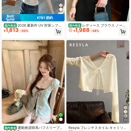
¥781 節約
2026 夏新作 UV 対策シフォ
レディース ブラウス ノース
国内発送
国内発送
1,813
1,988
ンシャツ レディーススタンドカラー
リーブ フレンチスリーブ シフォン
¥
-30%
¥
-38%
長袖 薄手通気性軽量体型カバー リゾ
ボウタイ リボン フリル ピンタック
ートカジュアルお出かけデート 華奢
きれいめ オフィス 通勤 デート 大人
見え清楚シルエット夏トップス
可愛い フェミニン 体型カバー 二の
腕カバー 着痩せ 骨格ウェーブ アイ
ボリー
20
通勤推奨韓系パフスリーブ
Resyla フレンチスタイル キャミソー
国内発送