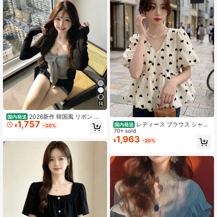
14
2026新作 韓国風 リボン 水
国内発送
1,757
玉 2点セット キャミソール＋長袖カ
レディース ブラウス シャツ
国内発送
¥
-30%
ーディガン UVカット レディース 夏
トップス Vネック パフスリーブ ぽわ
70+ sold
デザイン性 シンプル 可愛い おしゃ
ん袖 ボリューム袖 半袖 ハート柄 総
1,963
¥
-20%
れ
柄 ペプラム チュニック ティアード
体型カバー 着痩せ 華奢見え 二の腕
カバー お腹周りカバー 骨格ウェーブ
骨格ストレート 大人可愛い フェミニ
ン ガーリー フレンチガーリー レト
ロ クラシック 韓国ファッション デ
ート お出かけ 女子会 旅行 休日コー
デ きれいめ 上品 清潔感 柔らかい 涼
しい 快適 シワになりにくい 春 夏 秋
ホワイト ブラック アイボリー