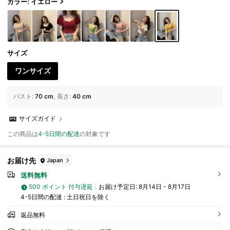
トレート 大人可愛い フェミニン セクシー カジュアル ガーリー フ
カラー: イエロー
レンチガーリー デート お出かけ 女子会 デイリー 春 夏 春夏 通学 無
地 ブラック 黒
サイズ
ワンサイズ
バスト
:
70 cm
長さ
:
40 cm
サイズガイド
この商品は
4-5日間の配達
の対象です
お届け先
Japan
送料無料
500 ポイント 付与遅延
お届け予定日:
8月14日 - 8月17日
4-5日間の配達 : 土日祝日を除く
返品無料