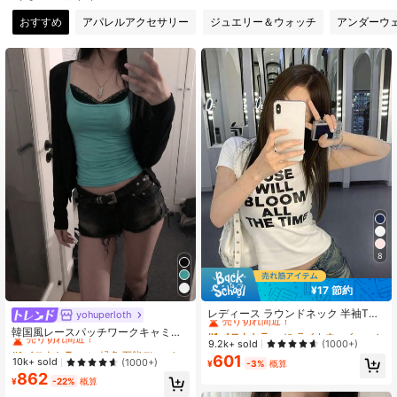
26 フォロワー
4.70
おすすめ
アパレルアクセサリー
ジュエリー＆ウォッチ
アンダーウ
26 フォロワー
4.70
26 フォロワー
4.70
8
¥17 節約
#1 ベストセラー
に ライトウェイト 女性用トップス、ブラウス、Tシャツ
売り切れ間近！
レディース ラウンドネック 半袖Tシ
yohuperloth
#1 ベストセラー
に 緑色 万能デイリートップス
ャツ 夏新作 レタープリント アメリ
#1 ベストセラー
#1 ベストセラー
に ライトウェイト 女性用トップス、ブラウス、Tシャツ
に ライトウェイト 女性用トップス、ブラウス、Tシャツ
売り切れ間近！
韓国風レースパッチワークキャミソ
カンホットガール風 ファッション カ
売り切れ間近！
売り切れ間近！
9.2k+ sold
ールタンクトップ、Y2Kエステティ
(1000+)
#1 ベストセラー
#1 ベストセラー
に 緑色 万能デイリートップス
に 緑色 万能デイリートップス
ジュアル 万能 スリムフィット クロ
ック、ストリートウェアカジュアル
601
#1 ベストセラー
に ライトウェイト 女性用トップス、ブラウス、Tシャツ
売り切れ間近！
売り切れ間近！
10k+ sold
(1000+)
ップド丈 ホワイト
¥
-3%
概算
サマー
売り切れ間近！
862
#1 ベストセラー
に 緑色 万能デイリートップス
¥
-22%
概算
売り切れ間近！