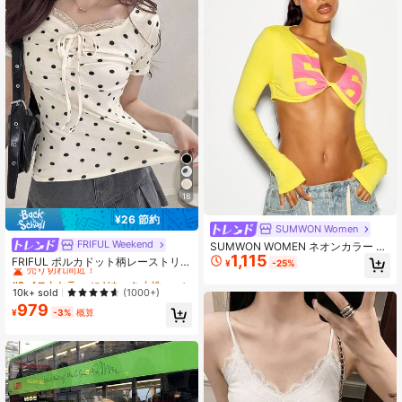
18
¥26 節約
SUMWON Women
FRIFUL Weekend
#2 ベストセラー
に Vネック 女性用トップス、ブラウス、Tシャツ
SUMWON WOMEN ネオンカラー 長
1,115
袖 クロップトップ ディーププランジ
売り切れ間近！
FRIFUL ポルカドット柄レーストリム
¥
-25%
カットアウト フロントリボン ボール
付き タイフロントTシャツ、夏用グ
#2 ベストセラー
#2 ベストセラー
に Vネック 女性用トップス、ブラウス、Tシャツ
に Vネック 女性用トップス、ブラウス、Tシャツ
ドナンバープリント サマーフェス用
ラフィックTシャツ(レディース)
売り切れ間近！
売り切れ間近！
10k+ sold
(1000+)
トップス
979
#2 ベストセラー
に Vネック 女性用トップス、ブラウス、Tシャツ
¥
-3%
概算
売り切れ間近！