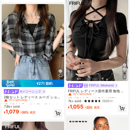
9
¥271 節約
FRIFUL Weekend
#2 ベストセラー
に 恋人 女性用トップス、ブラウス、Tシャツ
売り切れ間近！
FRIFUL レディース新作夏用 無地 プ
#メジーシック
#2 ベストセラー
に シアー デイリーシャツ
リーツ ドローストリング リボン ウ
#2 ベストセラー
#2 ベストセラー
に 恋人 女性用トップス、ブラウス、Tシャツ
に 恋人 女性用トップス、ブラウス、Tシャツ
売り切れ間近！
2枚セット レディース ルーズ ショー
エストシェイプ スリミング カジュア
売り切れ間近！
売り切れ間近！
7k+ sold
トシャツ & キャミソールトップ、春/
(500+)
#2 ベストセラー
#2 ベストセラー
に シアー デイリーシャツ
に シアー デイリーシャツ
ル 万能 Tシャツ お出かけトップス
夏新作、チェック柄 薄手 セミシアー
1,055
#2 ベストセラー
に 恋人 女性用トップス、ブラウス、Tシャツ
7.8k+ sold
売り切れ間近！
売り切れ間近！
¥
-22%
概算
シフォン 日よけブラウス カジュアル
1,079
売り切れ間近！
#2 ベストセラー
に シアー デイリーシャツ
¥
-20%
概算
ブラック
売り切れ間近！