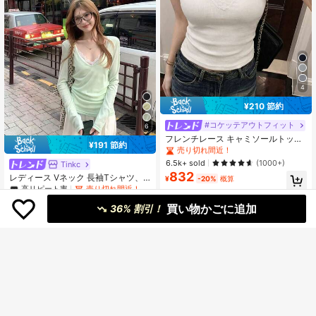
4
¥210 節約
#8 ベストセラー
短い 女性用タンクトップ&キャミス
売り切れ間近！
#コケッテアウトフィット
6
#8 ベストセラー
#8 ベストセラー
短い 女性用タンクトップ&キャミス
短い 女性用タンクトップ&キャミス
フレンチレース キャミソールトップ
¥191 節約
パッド入りバスト ホワイト アンダー
売り切れ間近！
売り切れ間近！
#1 ベストセラー
に 深いVネック 女性用トップス、ブラウス、Tシャツ
シャツ カジュアル
#8 ベストセラー
短い 女性用タンクトップ&キャミス
6.5k+ sold
(1000+)
高リピート率
売り切れ間近！
Tinkc
832
売り切れ間近！
#1 ベストセラー
#1 ベストセラー
に 深いVネック 女性用トップス、ブラウス、Tシャツ
に 深いVネック 女性用トップス、ブラウス、Tシャツ
レディース Vネック 長袖Tシャツ、
¥
-20%
概算
多用途な日よけレイヤリングトッ
高リピート率
高リピート率
売り切れ間近！
売り切れ間近！
プ、春/夏、UPF 50+
8.6k+ sold
#1 ベストセラー
に 深いVネック 女性用トップス、ブラウス、Tシャツ
買い物かごに追加
36% 割引！
765
高リピート率
売り切れ間近！
¥
-20%
概算