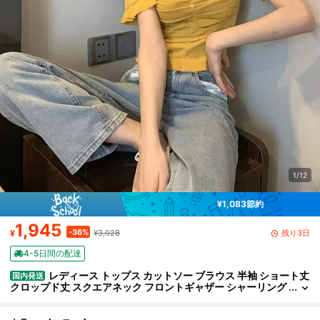
1/12
¥1,083節約
1,945
-36%
残り3日
¥
¥3,028
4-5日間の配達
レディース トップス カットソー ブラウス 半袖 ショート丈
国内発送
クロップド丈 スクエアネック フロントギャザー シャーリング
胸元ギャザー フリル袖 パフスリーブ タイト スリム 細見え 着
痩せ スタイルアップ デコルテ デコルテ開き 骨格ウェーブ 骨格ス