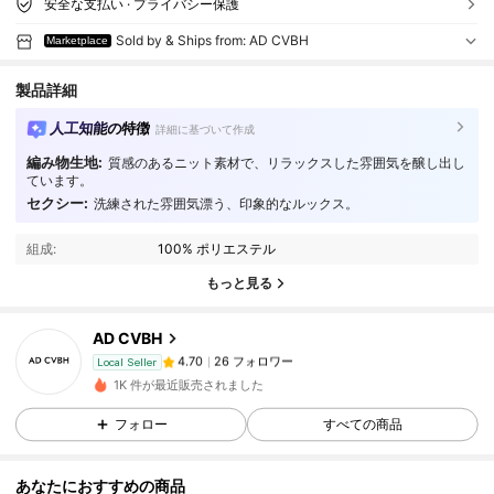
安全な支払い · プライバシー保護
Sold by & Ships from: AD CVBH
Marketplace
製品詳細
人工知能の特徴
詳細に基づいて作成
編み物生地:
質感のあるニット素材で、リラックスした雰囲気を醸し出し
ています。
セクシー:
洗練された雰囲気漂う、印象的なルックス。
26 フォロワー
4.70
組成:
100% ポリエステル
26 フォロワー
4.70
もっと見る
26 フォロワー
4.70
26 フォロワー
4.70
AD CVBH
26 フォロワー
4.70
Local Seller
1K 件が最近販売されました
26 フォロワー
4.70
フォロー
すべての商品
26 フォロワー
4.70
26 フォロワー
4.70
あなたにおすすめの商品