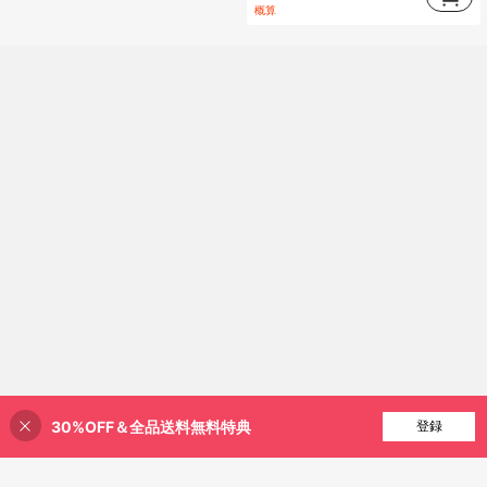
#2 ベストセラー
(1000+)
(1000+)
に エレガント ノースリーブキャミソール
概算
売り切れ間近！
(1000+)
30%OFF＆全品送料無料特典
買い物かごに追加
登録
20% 割引！