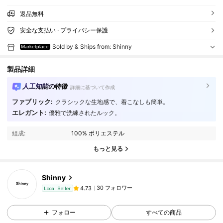
返品無料
安全な支払い · プライバシー保護
Sold by & Ships from: Shinny
Marketplace
製品詳細
人工知能の特徴
詳細に基づいて作成
30 フォロワー
4.73
ファブリック:
クラシックな生地感で、着こなしも簡単。
エレガント:
優雅で洗練されたルック。
30 フォロワー
4.73
30 フォロワー
4.73
組成:
100% ポリエステル
30 フォロワー
4.73
もっと見る
30 フォロワー
4.73
Shinny
30 フォロワー
4.73
8***9
が
1日前
にフォローしました
Local Seller
30 フォロワー
4.73
フォロー
すべての商品
30 フォロワー
4.73