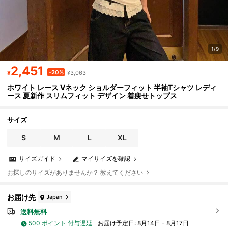
1/9
2,451
-20%
¥
¥3,063
ホワイト レース Vネック ショルダーフィット 半袖Tシャツ レディ
ース 夏新作 スリムフィット デザイン 着痩せトップス
サイズ
S
M
L
XL
サイズガイド
マイサイズを確認
お探しのサイズがありませんか？ 教えてください
お届け先
Japan
送料無料
500 ポイント 付与遅延
お届け予定日:
8月14日 - 8月17日