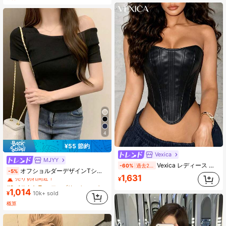
4
¥55 節約
Vexica
MJYY
#2 ベストセラー
ファブリック 女性用Tシャツ
Vexica レディース セクシー レザーコルセット チューブトップ エレガント ナイトアウト デイリー お出かけ パーティー用 バストトップ クロップトップ、イブニングディナーとハロウィンパーティー
-60%
過去2日
オフショルダーデザインTシャツ レディース、ミニマリスト 半袖トップ 夏カジュアル ブラック、クリーンガール美学
-5%
売り切れ間近！
1,631
¥
#2 ベストセラー
#2 ベストセラー
(1000+)
ファブリック 女性用Tシャツ
ファブリック 女性用Tシャツ
1,014
売り切れ間近！
売り切れ間近！
¥
10k+ sold
#2 ベストセラー
(1000+)
(1000+)
ファブリック 女性用Tシャツ
概算
売り切れ間近！
(1000+)