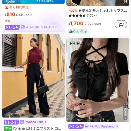
¥232 節約
売り切れ間近！
#3 ベストセラー
快適な 女性用ブラウス
#8 ベストセラー
#8 ベストセラー
(1000+)
短い 女性用タンクトップ&キャミス
短い 女性用タンクトップ&キャミス
春夏秋定番おしゃれトップス 韓国ファッションレディース半袖ブラウス 水玉ドット柄スクエアネックにパフスリーブ盛り袖を採用 シャーリングとペプラム、ウエストマークがアクセントのショート丈 シフォン素材の透け感で涼しい着心地 鎖骨を美しく見せ小顔に、二の腕体型カバーで着痩せ華奢見え レトロフレンチテイスト漂う清楚上品なガーリーフェミニンスタイル カジュアルからフォーマルまで対応 通勤通学デート女子会旅行お呼ばれに最適な 20 代～40 代向け春服夏服
-20%
(100+)
810
売り切れ間近！
売り切れ間近！
¥
6.5k+ sold
#3 ベストセラー
#3 ベストセラー
快適な 女性用ブラウス
快適な 女性用ブラウス
#8 ベストセラー
(1000+)
(1000+)
短い 女性用タンクトップ&キャミス
概算
(100+)
(100+)
1,700
¥
2.2k+ sold
売り切れ間近！
MOREGETS BEAUTY
#3 ベストセラー
快適な 女性用ブラウス
(1000+)
QuickShip
(100+)
9
Yohana Edit
FRIFUL Weekend
Yohana Edit ミニマリスト コミューター 白 ノースリーブ ギャザー Hラインヘム 織り布製 ブラウス レディース、春夏
NEW
#4 ベストセラー
ホーム 女性用Tシャツ