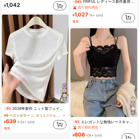
FRIFUL レディース新作夏用 無地 プリーツ ドローストリング リボン ウエストシェイプ スリミング カジュアル 万能 Tシャツ お出かけトップス
-24%
売り切れ間近！
1,042
¥
#4 ベストセラー
#4 ベストセラー
(500+)
ホーム 女性用Tシャツ
ホーム 女性用Tシャツ
1,027
売り切れ間近！
売り切れ間近！
¥
7k+ sold
#4 ベストセラー
(500+)
(500+)
ホーム 女性用Tシャツ
概算
売り切れ間近！
(500+)
5
2026年新作 ニット製フェイスマスク付き半袖インナーシャツ、レディース夏用薄手ラウンドネック白Tシャツカジュアル
-5%
6
#9 ベストセラー
に ポリエステル デイリーTシャツ
#2 ベストセラー
に エレガント ノースリーブキャミソール
639
エレガントな無地レースキャミソール カジュアル ブラック 夏、デートナイト
¥
3.2k+ sold
-5%
売り切れ間近！
概算
#2 ベストセラー
#2 ベストセラー
(1000+)
に エレガント ノースリーブキャミソール
に エレガント ノースリーブキャミソール
806
売り切れ間近！
売り切れ間近！
¥
10k+ sold