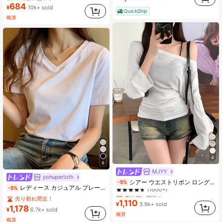
684
(1000+)
(1000+)
¥
10k+ sold
QuickShip
売り切れ間近！
概算
(1000+)
4
6
MJYY
売り切れ間近！
yohuperloth
シアー ウエストリボン ロング袖カバーアップ、ルーズでスリミング セクシートップ カジュアル春 ホワイト
-5%
(1000+)
レディース カジュアル プレーン Vネック 半袖 Tシャツ、夏 ホワイト
-5%
売り切れ間近！
売り切れ間近！
売り切れ間近！
1,110
(1000+)
(1000+)
¥
3.9k+ sold
1,178
¥
6.7k+ sold
売り切れ間近！
概算
(1000+)
概算