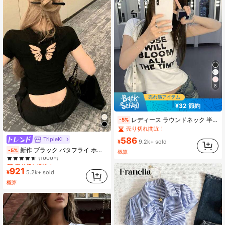
8
¥32 節約
#2 ベストセラー
に ポリエステル デイリーTシャツ
レディース ラウンドネック 半袖Tシャツ 夏新作 レタープリント アメリカンホットガール風 ファッション カジュアル 万能 スリムフィット クロップド丈 ホワイト
-5%
売り切れ間近！
#2 ベストセラー
#2 ベストセラー
(1000+)
に ポリエステル デイリーTシャツ
に ポリエステル デイリーTシャツ
TripleKi
586
売り切れ間近！
売り切れ間近！
¥
9.2k+ sold
売り切れ間近！
#2 ベストセラー
(1000+)
(1000+)
に ポリエステル デイリーTシャツ
新作 ブラック バタフライ ホローアウト 半袖 スタイリッシュ カジュアル トップス 夏用 通気性
-5%
概算
(1000+)
売り切れ間近！
売り切れ間近！
売り切れ間近！
(1000+)
921
(1000+)
(1000+)
¥
5.2k+ sold
売り切れ間近！
概算
(1000+)