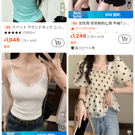
4
¥68 節約
8
#1 ベストセラー
に ゆるい ソフトデイリートップス
女性用 非対称的な肩 半袖Tシャツ、夏デザイン ニッチ ルーズフィット スリミングトップス ブラック
売り切れ間近！
-5%
売り切れ間近！
リベット ラウンドネック ニットトップ、多用途スリムフィット ニッチ 半袖 スリムトップス、やや低めのネックライン、素材、レディースカジュアル夏服
-5%
(1000+)
#1 ベストセラー
#1 ベストセラー
(1000+)
に ゆるい ソフトデイリートップス
に ゆるい ソフトデイリートップス
売り切れ間近！
売り切れ間近！
1,246
売り切れ間近！
売り切れ間近！
¥
5.3k+ sold
1,046
(1000+)
(1000+)
¥
1.7k+ sold
#1 ベストセラー
(1000+)
(1000+)
に ゆるい ソフトデイリートップス
概算
売り切れ間近！
売り切れ間近！
概算
高リピート率
(1000+)
(1000+)
4
#8 ベストセラー
短い 女性用タンクトップ&キャミス