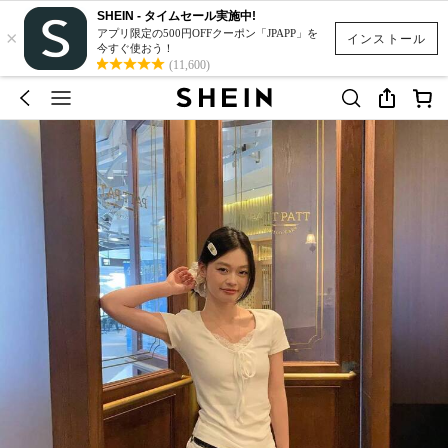
SHEIN - タイムセール実施中!
×
アプリ限定の500円OFFクーポン「JPAPP」を
インストール
今すぐ使おう！
(11,600)