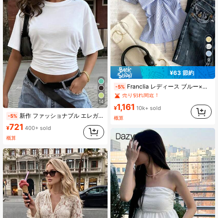
9
¥63 節約
#1 ベストセラー
に ファブリック 柔らかなオフィスブラウス
Franclia レディース ブルー×ホワイト ストライプ ボタン付きシャーリング Vネックシャツ 夏向け エフォートレスシック ブラウス 通学・新学期向け 春カジュアル
-5%
売り切れ間近！
#1 ベストセラー
#1 ベストセラー
(1000+)
に ファブリック 柔らかなオフィスブラウス
に ファブリック 柔らかなオフィスブラウス
14
1,161
売り切れ間近！
売り切れ間近！
¥
10k+ sold
#1 ベストセラー
(1000+)
(1000+)
に ファブリック 柔らかなオフィスブラウス
新作 ファッショナブル エレガント 無地 カジュアル 万能 ウエストシャーリング Tシャツ、デイリー、学校、ビーチ、バケーション、ホームウェアに適した ホワイト サマー、クリーンガール エステティック
-5%
概算
売り切れ間近！
721
¥
400+ sold
(1000+)
概算