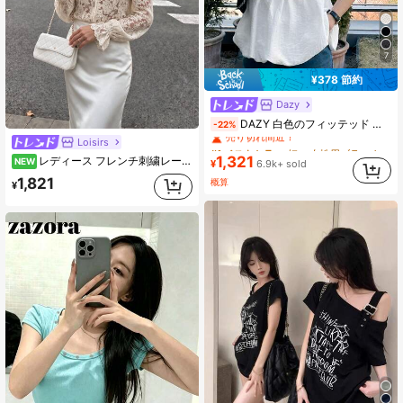
7
¥378 節約
Dazy
#1 ベストセラー
短い 女性用ブラウス
DAZY 白色のフィッテッド スリーブレス チューブトップシャツ、ホリデー フラワー バケーション ビーチ、春夏、フリル ベビードール トップス アウトトップス
-22%
売り切れ間近！
Loisirs
#1 ベストセラー
#1 ベストセラー
(1000+)
短い 女性用ブラウス
短い 女性用ブラウス
1,321
売り切れ間近！
売り切れ間近！
レディース フレンチ刺繍レースブラウス、透かし彫りVネックシングルブレスト長袖トップス、エレガントで優しいスタイル、ホワイトレーストップス、フローラルレースブラウス、Vネックシアーシャツ、タイカフス長袖トップス、ヴィンテージ透かし彫りシャツ、フレンチエレガント
NEW
¥
6.9k+ sold
#1 ベストセラー
(1000+)
(1000+)
短い 女性用ブラウス
1,821
概算
¥
売り切れ間近！
(1000+)