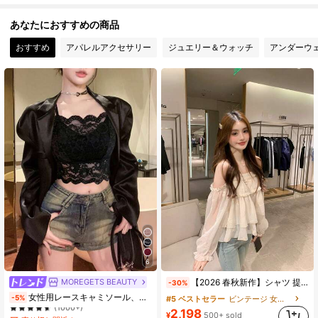
30 フォロワー
4.73
あなたにおすすめの商品
30 フォロワー
4.73
おすすめ
アパレルアクセサリー
ジュエリー＆ウォッチ
アンダーウ
30 フォロワー
4.73
6
MOREGETS BEAUTY
【2026 春秋新作】シャツ 提灯袖上品万能パフスリーブショート丈刺繍キャミショルダーオープン甘いテイストロングスリーブワンショルダートップス デート・日常コーデに最適
-30%
売り切れ間近！
女性用レースキャミソール、取り外し可能なパッド付き、かわいい&セクシーな無地インナー、新学期、冬、クリスマス、春節、カジュアルブラックサマーに適しています、シック&エレガント
-5%
#5 ベストセラー
ビンテージ 女性用ブラウス
(1000+)
2,198
売り切れ間近！
売り切れ間近！
¥
500+ sold