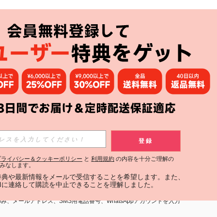
アプリ
購読
登録
登録する
プライバシー＆クッキーポリシー
と
利用規約
の内容を十分ご理解の
みなします。
購読
定特典や最新情報をメールで受信することを希望します。また、
INに連絡して購読を中止できることを理解しました。
用規約
」および「
プライバシーポリシー
」への同意が必要です。内容を
、メールアドレス、SMS用電話番号、WhatsAppアカウントを入力