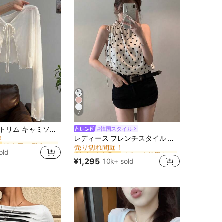
7
に シアー デイリーシャツ
Resyla レーストリム キャミソールドレスカバーアップ、長袖ニットシアーカバーアップトップ レディース、夏
#韓国スタイル
！
ゆるい 女性用タンクトップ&キャミス
#1 ベストセラー
レディース フレンチスタイル ブラック水玉柄 サテン ドローストリング バッド ルーズ タンクトップ ホワイト
に シアー デイリーシャツ
に シアー デイリーシャツ
売り切れ間近！
！
！
ゆるい 女性用タンクトップ&キャミス
ゆるい 女性用タンクトップ&キャミス
#1 ベストセラー
#1 ベストセラー
old
に シアー デイリーシャツ
売り切れ間近！
売り切れ間近！
¥1,295
10k+ sold
！
ゆるい 女性用タンクトップ&キャミス
#1 ベストセラー
売り切れ間近！