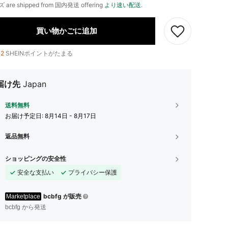
ズ are shipped from 国内発送 offering
より速い配送
.
買い物かごに追加
12
SHEINポイントがたまる
届け先
Japan
送料無料
お届け予定日:
8月14日 - 8月17日
返品無料
ショッピングの安全性
安全な支払い
プライバシー保護
bcbfg が販売
Marketplace
bcbfg から発送