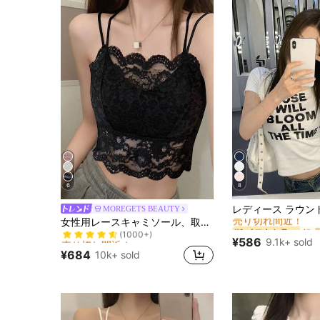
6
8
#1 ベストセラー
MOREGETS BEAUTY
売り切れ間近！
売り切れ間近！
女性用レースキャミソール、取り外し可能なパッド付き、かわいい&セクシーな無地インナー、新学期、冬、クリスマス、春節、カジュアルブラックサマーに適しています、シック&エレガント
#1 ベストセラー
#1 ベストセラー
(1000+)
売り切れ間近！
売り切れ間近！
売り切れ間近！
売り切れ間近！
¥586
9.1k+ sold
#1 ベストセラー
(1000+)
(1000+)
¥684
10k+ sold
売り切れ間近！
売り切れ間近！
(1000+)