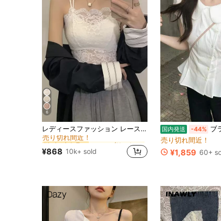
6
に ファブリック フレッシュなノースリーブキャミソール
#1 ベストセラー
レディースファッション レースキャミソールトップ カジュアル ホワイト 夏用 エステティック
ブラウス レディース 半袖 丸襟 パフスリーブ 
国内発送
-44%
売り切れ間近！
に ファブリック フレッシュなノースリーブキャミソール
に ファブリック フレッシュなノースリーブキャミソール
#1 ベストセラー
#1 ベストセラー
売り切れ間近！
売り切れ間近！
売り切れ間近！
¥868
10k+ sold
¥1,859
60+ so
に ファブリック フレッシュなノースリーブキャミソール
#1 ベストセラー
売り切れ間近！