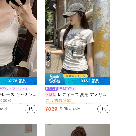
5
¥178 節約
¥182 節約
テアウトフィット
MJYY
短い 女性用タンクトップ&キャミス
ファブリック 女性用Tシャツ
ー
#9 ベストセラー
トップ パッド入りバスト ホワイト アンダーシャツ カジュアル
レディース 夏用 アメリカン柄 フィット 半袖Tシャツ ホワイト カジュアルトップス
-18%
売り切れ間近！
1000+)
短い 女性用タンクトップ&キャミス
短い 女性用タンクトップ&キャミス
ファブリック 女性用Tシャツ
ファブリック 女性用Tシャツ
ー
ー
#9 ベストセラー
#9 ベストセラー
売り切れ間近！
売り切れ間近！
1000+)
1000+)
¥829
sold
6.3k+ sold
短い 女性用タンクトップ&キャミス
ファブリック 女性用Tシャツ
ー
#9 ベストセラー
売り切れ間近！
1000+)