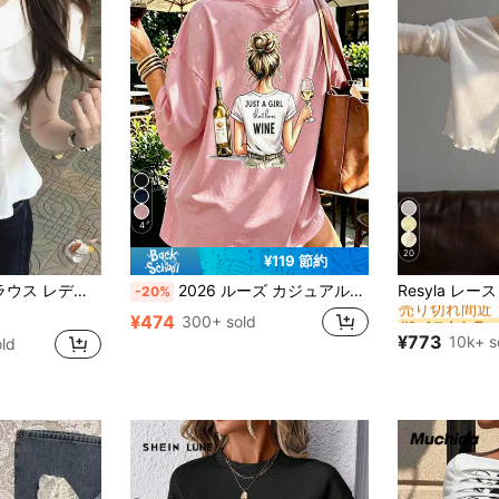
4
20
¥119 節約
#1 ベストセラー
ペプラム トップス シャツ コットン アシンメトリー ボタン 着痩せ 体型カバー 細見え 華奢見え 大人可愛い きれいめ 上品 フェミニン デート 白
2026 ルーズ カジュアル「Just A Girl Who Loves To Drink」グラフィックTシャツ、ヨーロッパ・アメリカンスタイル 半袖 夏 ピンク、エステティック
-20%
売り切れ間近
#1 ベストセラー
#1 ベストセラー
¥474
300+ sold
売り切れ間近
売り切れ間近
¥773
10k+ s
ld
#1 ベストセラー
売り切れ間近