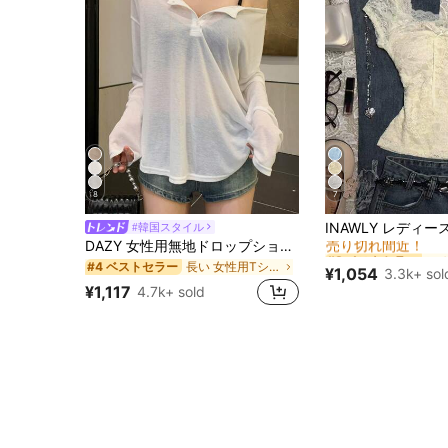
8
7
#8 ベストセラー
#韓国スタイル
売り切れ間近！
DAZY 女性用無地ドロップショルダーTシャツ シアー長袖トップス、秋の女性用衣類 水着用カバーアップ
#8 ベストセラー
#8 ベストセラー
売り切れ間近！
売り切れ間近！
長い 女性用Tシャツ
#4 ベストセラー
¥1,054
3.3k+ sol
#8 ベストセラー
¥1,117
4.7k+ sold
売り切れ間近！