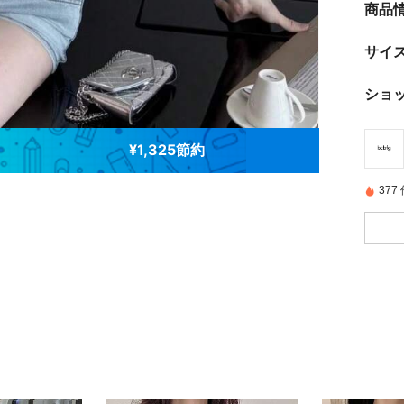
商品
サイ
ショ
¥1,325節約
37