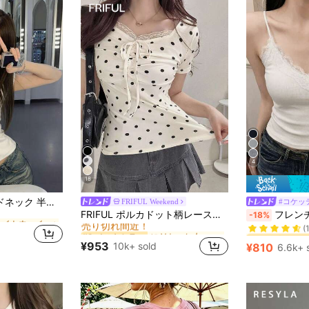
4
18
に ライトウェイト 女性用トップス、ブラウス、Tシャツ
レディース ラウンドネック 半袖Tシャツ 夏新作 レタープリント アメリカンホットガール風 ファッション カジュアル 万能 スリムフィット クロップド丈 ホワイト
FRIFUL Weekend
#コケッ
に Vネック 女性用トップス、ブラウス、Tシャツ
#2 ベストセラー
#7 ベストセラ
FRIFUL ポルカドット柄レーストリム付き タイフロントTシャツ、夏用グラフィックTシャツ(レディース)
フレンチレース キャミソール
-18%
に ライトウェイト 女性用トップス、ブラウス、Tシャツ
に ライトウェイト 女性用トップス、ブラウス、Tシャツ
売り切れ間近！
(
に Vネック 女性用トップス、ブラウス、Tシャツ
に Vネック 女性用トップス、ブラウス、Tシャツ
#2 ベストセラー
#2 ベストセラー
#7 ベストセラ
#7 ベストセラ
に ライトウェイト 女性用トップス、ブラウス、Tシャツ
売り切れ間近！
売り切れ間近！
(
(
¥953
10k+ sold
¥810
6.6k+ 
に Vネック 女性用トップス、ブラウス、Tシャツ
#2 ベストセラー
#7 ベストセラ
売り切れ間近！
(