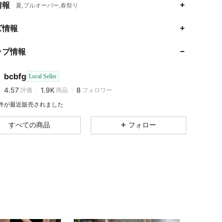
情報
夏,プルオーバー,春祭り
ズ情報
4.57
1.9K
8
4.57
1.9K
8
ップ情報
4.57
1.9K
8
4.57
1.9K
8
bcbfg
Local Seller
4.57
1.9K
8
評価
商品
フォロワー
t***5
が
1日前
にフォローしました
4.57
1.9K
8
7 件が最近販売されました
4.57
1.9K
8
すべての商品
フォロー
4.57
1.9K
8
4.57
1.9K
8