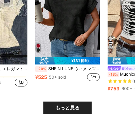
4
¥131 節約
に セクシー 女性用トップス、ブラウス、Tシャツ
INAWLY レディース エレガント 無地レーストップス リボン装飾付き 夏用
SHEIN LUNE ウィメンズ テクスチャード ラウンドネック 半袖 ベージュ バットTシャツ
Muchi
-20%
Muchica レディース レタープリント ダ
-18%
に セクシー 女性用トップス、ブラウス、Tシャツ
に セクシー 女性用トップス、ブラウス、Tシャツ
¥525
50+ sold
(
d
に セクシー 女性用トップス、ブラウス、Tシャツ
¥753
600+ s
もっと見る