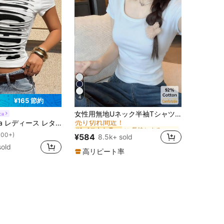
4
¥165 節約
に 長持ちする 女性用トップス、ブラウス、Tシャツ
#1 ベストセラー
女性用無地Uネック半袖Tシャツ、夏に活躍するホワイトカジュアルスリムフィットアンダーシャツ
ca
売り切れ間近！
メージ加工 スクープネック 半袖Tシャツ、夏用トップス デイタイム ホワイト&ブラック ストリートウェア
に 長持ちする 女性用トップス、ブラウス、Tシャツ
に 長持ちする 女性用トップス、ブラウス、Tシャツ
#1 ベストセラー
#1 ベストセラー
売り切れ間近！
売り切れ間近！
100+)
¥584
8.5k+ sold
に 長持ちする 女性用トップス、ブラウス、Tシャツ
#1 ベストセラー
old
売り切れ間近！
高リピート率