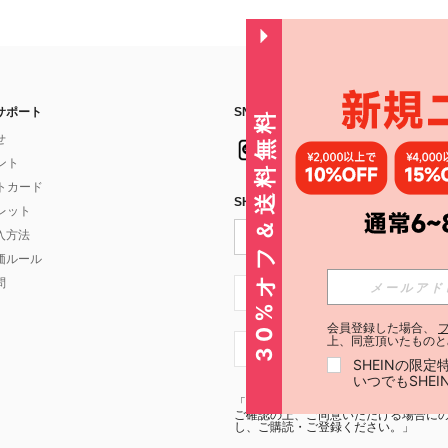
サポート
SNSフォローはこちら：
30%オフ＆送料無料
せ
イント
フトカード
SHEIN STYLE NEWSを購読する
ォレット
入方法
価ルール
問
JP + 81
会員登録した場合、
上、同意頂いたものと
JP + 81
SHEINの限
いつでもSHE
「SHEIN STYLE NEWSの購読には「
利
ご確認の上、ご同意いただける場合にのみ
し、ご購読・ご登録ください。」