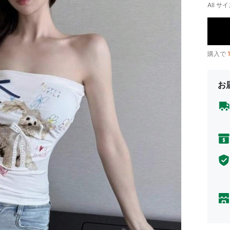
All サイ
購入で
お