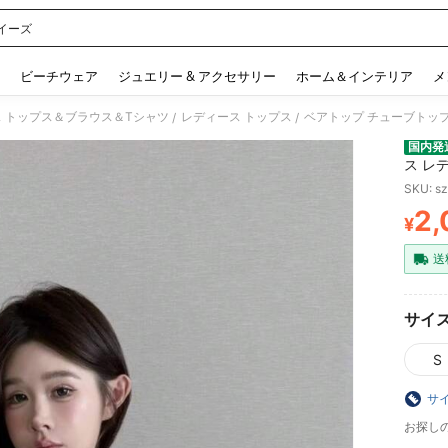
イーズ
 and down arrow keys to navigate search 検索履歴 and 人気ワード. Press Enter to 
ビーチウェア
ジュエリー & アクセサリー
ホーム＆インテリア
メ
 トップス＆ブラウス＆Tシャツ
レディース トップス
/
/
国内発
ス レ
ム タ
SKU: s
ファッ
2,
¥
PR
送
サイ
S
サ
お探し