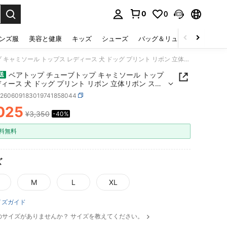
0
0
select.
ンズ服
美容と健康
キッズ
シューズ
バッグ＆リュック
下着＆
ベアトップ チューブトップ キャミソール トップス レディース 犬 ドッグ プリント リボン 立体リボン スリム タイト 着痩せ 細見え ギャル Y2K サブカル 地雷系 韓国ファッション 夏 セクシー カジュアル ホワイト 白
ベアトップ チューブトップ キャミソール トップ
送
ディース 犬 ドッグ プリント リボン 立体リボン スリ
イト 着痩せ 細見え ギャル Y2K サブカル 地雷系 韓国
z260609183019741858044
ション 夏 セクシー カジュアル ホワイト 白
025
¥3,350
-40%
ICE AND AVAILABILITY
料無料
ズ
M
L
XL
イズガイド
のサイズがありませんか？ サイズを教えてください。