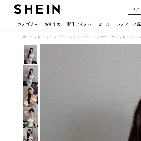
スク
Use up
カテゴリ
おすすめ
新作アイテム
セール
レディース服
ホーム
レディース アパレル
レディース ファッション
レディース
/
/
/