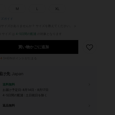
M
L
XL
イズガイド
のサイズがありませんか？ サイズを教えてください。
 サイズ は
4-5日間の配達
の対象となります
買い物かごに追加
14
SHEINポイントがたまる
届け先
Japan
送料無料
お届け予定日:
8月14日 - 8月17日
4-5日間の配達 : 土日祝日を除く
返品無料