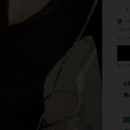
S
サ
お探し
すべての
購入で
お