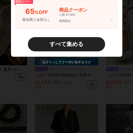
新規ユーザー
商品クーポン
65
%OFF
上限 ¥1,600
最低購入金額なし
期間限定
すべて集める
5
¥388 節約
ログインしてクーポンをチェック
GlowEve レディース 夏用 カジュアル ジム ブラウン＆ホワイト ポルカドット 刺繍 ラウンドネック 半袖 タイトTシャツ ストライプ柄 ドローストリングパンツ 2点セット
#ボヘミアンカジュアル
Trelyr
SHEIN Holidaya 女性カジュアルコットンリネンセット、パンツスーツ、ショートトップ、ラウンドネック 無地、ファッショナブルストリートスタイル、カジュアル デイリー アウトドア、リネンアプリコットカラー、夏、レギュラーフィット、デイリー着用に適しています
SHEIN レディース ドロップショルダー 半袖 襟付き 無地トップス ドローストリング ウエストゴム 7/10丈 ショートパンツ カジ
-19%
-22%
¥1,639
¥1,845
300+ sold
50+ 
概算
概算