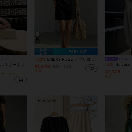
4
¥467 節約
EMERY ROSE アプリコット フェイクリネン ラペル バットウィングスリーブ シャツ&ショーツ カジュアル バケーション レディース 2点セット
ーデ
Balves
-22%
に オフィス お揃いのツーピースセット
ヘムミニスカート エレガントな2ピース セット 夏用
Balvessa ミニマリスト ラウンドネック ノースリーブ 
-3%
¥1,648
100+ sold
概算
¥2,178
に オフィス お揃いのツーピースセット
に オフィス お揃いのツーピースセット
概算
に オフィス お揃いのツーピースセット