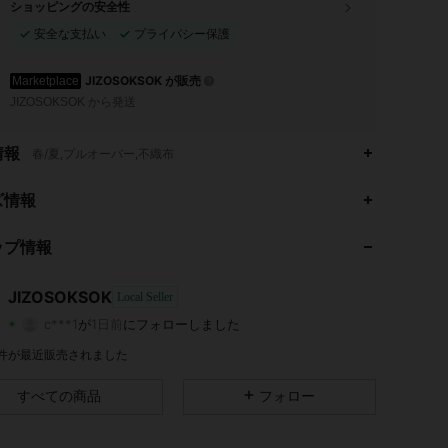
ショッピングの安全性
安全な支払い
プライバシー保護
JIZOSOKSOK が販売
Marketplace
JIZOSOKSOK から発送
情報
春/夏,プルオーバー,不織布
4.87
194
6
ズ情報
4.87
194
6
ップ情報
4.87
194
6
JIZOSOKSOK
Local Seller
c***1
が
1日前
にフォローしました
4.87
194
6
評価
商品
フォロワー
0 件が最近販売されました
4.87
194
6
すべての商品
フォロー
4.87
194
6