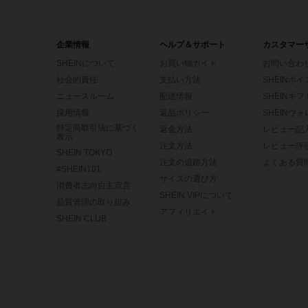
企業情報
ヘルプ＆サポート
カスタマー
SHEINについて
お買い物ガイド
お問い合わ
社会的責任
支払い方法
SHEINポ
ニュースルーム
配送情報
SHEINギ
採用情報
返品ポリシー
SHEINウ
特定商取引法に基づく
返金方法
レビュー記
表示
注文方法
レビュー評
SHEIN TOKYO
注文の追跡方法
よくある質
#SHEIN101
サイズの選び方
消費者志向自主宣言
SHEIN VIPについて
品質管理の取り組み
アフィリエイト
SHEIN CLUB