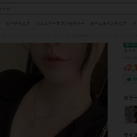
イーズ
 and down arrow keys to navigate search 検索履歴 and 人気ワード. Press Enter to 
ビーチウェア
ジュエリー & アクセサリー
ホーム＆インテリア
メ
 セットアップ
レディース セットアップ
/
/
国内発
タイト
せ ス
SKU: s
アップ
2,
ント 
¥
PR
二次会
送
カラー
サイ