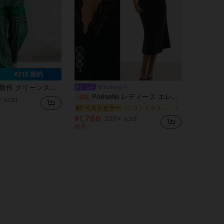
15
¥215 節約
リーブ ワイドレッグパンツスーツ 幾何学プリント マッチングセット ハイウエスト ロングパンツ 夏用 エレガント
Poéselle
Poéselle レディース エレガント ブラック 2点セット、レース プランジ Vネック キャミソール & バイアスカット ミディスカート コーデ、スリーク サマーナイトアウト アウトフィット、Y2K ミニマリスト ニットセット
-3%
 sold
に コントラストレース レディースコーデ
#7 ベストセラー
¥1,766
200+ sold
概算