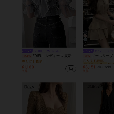
5
FRIFUL Weekend
#ワントーンコ
#1 ベストセラー
FRIFUL レディース 夏新作 配色 シアーメッシュ生地 ギャザー フリル リボン 2点セット
ノースリーブ ホルターネック クロップドタンクトップ とラッフル
-24%
-3%
売り切れ間近！
売り切れ間近！
#1 ベストセラー
#1 ベストセラー
売り切れ間近！
売り切れ間近！
¥1,169
¥3,151
3k+ sold
#1 ベストセラー
概算
概算
売り切れ間近！