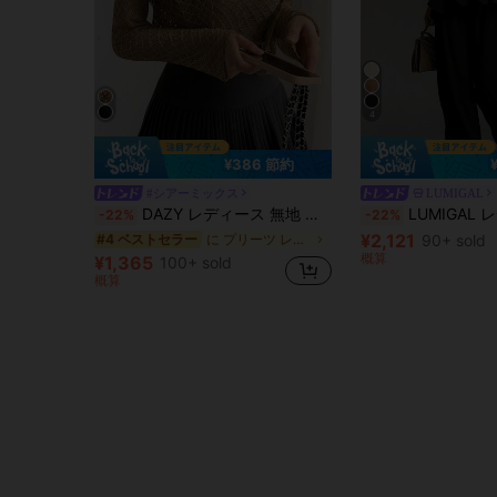
4
¥386 節約
#シアーミックス
LUMIGAL
DAZY レディース 無地 長袖トップス & キャミソール 2点セット
LUMIGAL レディース ソリッドカラー ラッフ
-22%
-22%
¥2,121
に プリーツ レディースコーデ
90+ sold
#4 ベストセラー
概算
¥1,365
100+ sold
概算