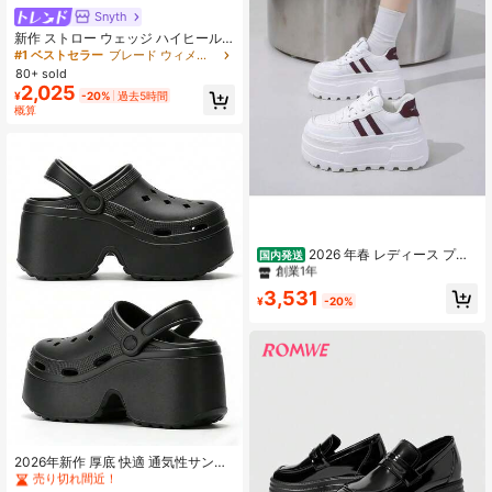
Snyth
新作 ストロー ウェッジ ハイヒール
ブラックサンダル レディース用、ス
#1 ベストセラー
ブレード ウィメンズウェッジ&プラットフォーム
トラップ エスパドリーユ スタイル
80+ sold
ロープデコレーション プラットフォ
2,025
¥
-20%
過去5時間
ーム 厚底 ローマンサンダル、春夏の
概算
バカンス
#3 ベストセラー
カラーブロック ウィメンズウェッジ&プラットフォーム
創業1年
#3 ベストセラー
#3 ベストセラー
カラーブロック ウィメンズウェッジ&プラットフォーム
カラーブロック ウィメンズウェッジ&プラットフォーム
2026 年春 レディース プラ
国内発送
ットフォームスニーカー 8cm 厚底
創業1年
創業1年
身長アップ カジュアル デイリーユー
#3 ベストセラー
カラーブロック ウィメンズウェッジ&プラットフォーム
3,531
ス
¥
-20%
創業1年
#2 ベストセラー
ビーチ ウィメンズウェッジ&プラットフォーム
売り切れ間近！
#2 ベストセラー
#2 ベストセラー
ビーチ ウィメンズウェッジ&プラットフォーム
ビーチ ウィメンズウェッジ&プラットフォーム
2026年新作 厚底 快適 通気性サンダ
ル、滑り止め&防臭、リフト付き夏用
売り切れ間近！
売り切れ間近！