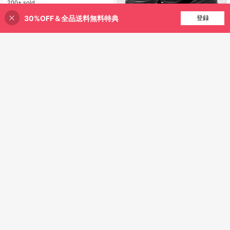
スライドサンダル レディース
200+ sold
#2 ベストセラー
ビーチ ウィメンズウェッジ&プラットフォーム
1,226
売り切れ間近！
¥
-20%
過去5時間
30%OFF＆全品送料無料特典
買い物かごに追加
登録
30% 割引！
概算
20
#タイムレスブラック
#1 ベストセラー
黒色 レディースウェッジ＆厚底シューズ
売り切れ間近！
ROMWE Goth 女性用 黒 スリッポン
ローファー、メリージェーンシュー
#1 ベストセラー
#1 ベストセラー
黒色 レディースウェッジ＆厚底シューズ
黒色 レディースウェッジ＆厚底シューズ
ズ、日本のJK制服スタイル、フォー
売り切れ間近！
売り切れ間近！
2.8k+ sold
(1000+)
マルワークシューズ、プラットフォ
#1 ベストセラー
黒色 レディースウェッジ＆厚底シューズ
2,935
ーム&厚底フラットシューズ クリス
¥
-20%
概算
売り切れ間近！
マス Y2K
¥55 節約
#ラフコーデ
10cm 超高ヒール 厚底 ブリティッシ
ュスタイル レースアップ メリージェ
#1 ベストセラー
ファッショナブル ウィメンズウェッジ&プラットフォーム
ーン ローファー、身長アップ チャン
1.4k+ sold
(1000+)
キーヒール プラットフォームシュー
2,771
ズ 小柄な女性向け、通勤 JK 多用途
¥
-2%