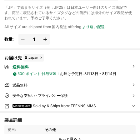
「JP」で始まるサイズ（例：JP25）は日本ユーザー向けのサイズ表記で
す。商品に表記されているサイズタグなどの箇所には海外のサイズ表記が使
われています。予めご了承ください。
All サイズ are shipped from 国内発送 offering
より速い配送
.
数量:
お届け先
Japan
送料無料
500 ポイント 付与遅延
お届け予定日:
8月13日 - 8月14日
返品無料
安全な支払い · プライバシー保護
Sold by & Ships from: TEFNNS MMS
Marketplace
2 フォロワー
4.72
製品詳細
祝日:
その他
2 フォロワー
4.72
もっと見る