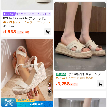
ンダル
#コケッテアウトフィット
ROMWE Kawaii 1ペア ソリッドカラ
ー プリーツスタイル キュート PUレ
#2 ベストセラー
ロムウェ・ゴシック レディースシューズ
ザー リボン プラットフォームオック
400+ sold
スフォード、アウトドア、学校、フ
1,838
ェスティバル、オールシーズン用 ブ
¥
-13%
概算
リティッシュファッションローファ
ー、メリージェーン
【2026新作】厚底 サンダル
国内発送
レディース ミュール サボ Hカット
#9 ベストセラー
に 新着商品セール ウィメンズウェッジ&プラットフォーム
抜きデザイン ウェッジソール 5cm
3,258
ジュート麻 草編み 麦わら風 つっか
¥
-20%
け 痛くない 歩きやすい 疲れにくい
美脚 スエード調 アイボリー ベージ
ュ 夏
7
¥506 節約