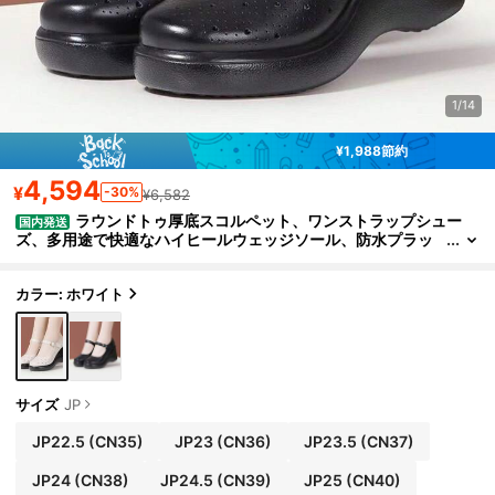
1/14
¥1,988節約
4,594
¥
-30%
¥6,582
ラウンドトゥ厚底スコルペット、ワンストラップシュー
国内発送
ズ、多用途で快適なハイヒールウェッジソール、防水プラッ
トフォーム
カラー: ホワイト
サイズ
JP
JP22.5
(CN35)
JP23
(CN36)
JP23.5
(CN37)
JP24
(CN38)
JP24.5
(CN39)
JP25
(CN40)