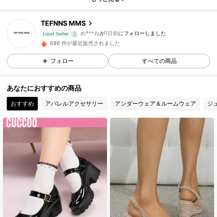
2 フォロワー
4.72
TEFNNS MMS
め***ね
が
1日前
にフォローしました
Local Seller
2 フォロワー
4.72
686 件が最近販売されました
フォロー
すべての商品
2 フォロワー
4.72
あなたにおすすめの商品
おすすめ
アパレルアクセサリー
アンダーウェア＆ルームウェア
ジ