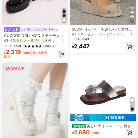
7
2025年 レディース おしゃれ 無地 ス
#クラシカルガーリー
トロー編み ビーチ トラベル 多用途
#1 ベストセラー
ボヘミアン ウィメンズウェッジ&プラットフォーム
CUCCOO DOLLMOD ステッチ入り
プラットフォーム 厚底 オープントゥ
300+ sold
プラットフォーム メリージェーン シ
#2 ベストセラー
四角いつま先 レディースウェッジ＆厚底シューズ
サンダル ウェッジヒール
ューズ 夏休み シューズ 夏セール 新
2,447
200+ sold
(1000+)
¥
学期 シューズ カレッジ生 シューズ
2,316
クリスマス ソーサレス 秋 お正月 ホ
¥
-20%
過去5時間
リデー
概算
¥1,160 節約
美しいラインストーン付き
国内発送
の女性用サンダル、夏用ウェッジヒ
2,680
¥
-30%
ールのフレンチスタイルのビーチサ