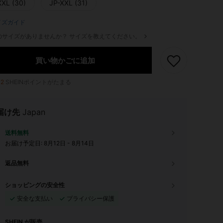
XXL (30)
JP-XXL (31)
イズガイド
のサイズがありませんか？ サイズを教えてください。
買い物かごに追加
12
SHEINポイントがたまる
届け先
Japan
送料無料
お届け予定日:
8月12日 - 8月14日
返品無料
ショッピングの安全性
安全な支払い
プライバシー保護
SHEIN が販売