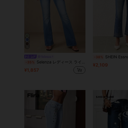
15
SHEIN Essnce 女性用カジュアル ウ
Selenza
-38%
Selenza レディース ラインストーン レター ポケット フレアレッグジーンズ
-35%
¥2,109
¥1,857