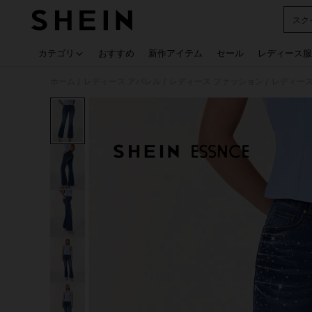
スク
Use up
カテゴリ
おすすめ
新作アイテム
セール
レディース服
ホーム
レディース アパレル
レディース ファッション
レディース
/
/
/