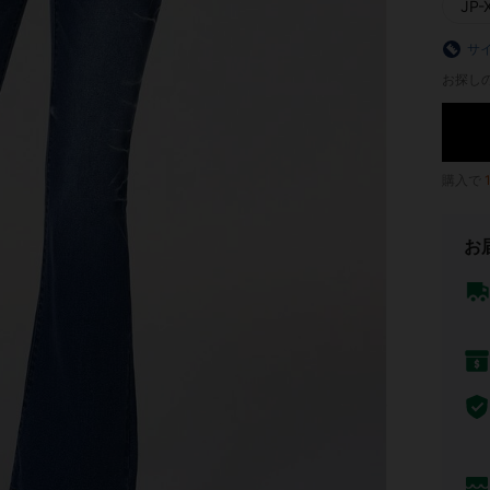
JP-
サ
お探し
購入で
お