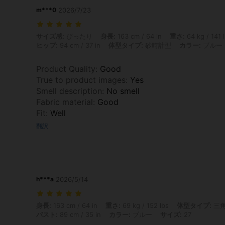
m***0
2026/7/23
サイズ感: ぴったり, 身長: 163 cm / 64 in, 重さ: 64 kg / 141 lbs, バス
サイズ感:
ぴったり
身長:
163 cm / 64 in
重さ:
64 kg / 141 
ヒップ:
94 cm / 37 in
体型タイプ:
砂時計型
カラー:
ブルー
Product Quality
:
Good
True to product images
:
Yes
Smell description
:
No smell
Fabric material
:
Good
Fit
:
Well
翻訳
h***a
2026/5/14
身長: 163 cm / 64 in, 重さ: 69 kg / 152 lbs, 体型タイプ: 三角形, ヒップ:
身長:
163 cm / 64 in
重さ:
69 kg / 152 lbs
体型タイプ:
三
バスト:
89 cm / 35 in
カラー:
ブルー
サイズ:
27