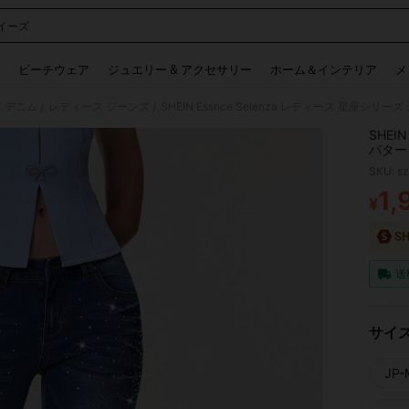
イーズ
 and down arrow keys to navigate search 検索履歴 and 人気ワード. Press Enter to 
ビーチウェア
ジュエリー & アクセサリー
ホーム＆インテリア
メ
 デニム
レディース ジーンズ
/
/
SHEI
パター
フトデ
SKU: s
空モチ
1,
¥
PR
送
サイ
JP-