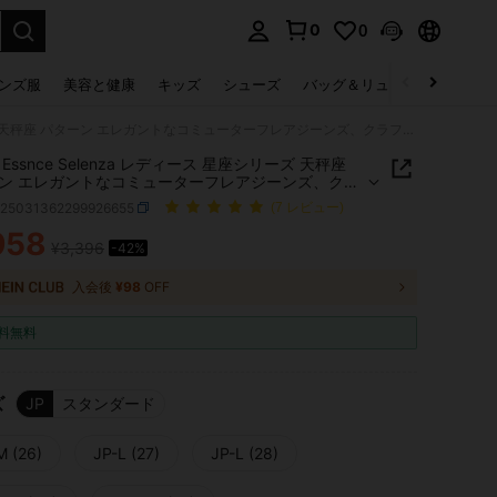
0
0
select.
ンズ服
美容と健康
キッズ
シューズ
バッグ＆リュック
下着＆
SHEIN Essnce Selenza レディース 星座シリーズ 天秤座 パターン エレガントなコミューターフレアジーンズ、クラフトデニム シルバー刺繍、ラインストーンディテール、星空モチーフ、癒し、思いやり、ロマンチック、知性的
N Essnce Selenza レディース 星座シリーズ 天秤座
ン エレガントなコミューターフレアジーンズ、クラ
ニム シルバー刺繍、ラインストーンディテール、星
z25031362299926655
(7 レビュー)
ーフ、癒し、思いやり、ロマンチック、知性的
958
¥3,396
-42%
ICE AND AVAILABILITY
入会後
¥98
OFF
料無料
ズ
JP
スタンダード
M (26)
JP-L (27)
JP-L (28)