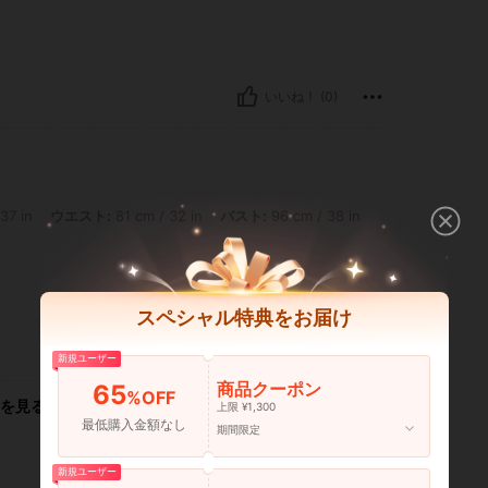
いいね！ (0)
 ウエスト: 81 cm / 32 in, バスト: 96 cm / 38 in, カラー: ブルー, サイズ: 31
37 in
ウエスト:
81 cm / 32 in
バスト:
96 cm / 38 in
スペシャル特典をお届け
いいね！ (1)
新規ユーザー
商品クーポン
65
%OFF
を見る
上限 ¥1,300
最低購入金額なし
期間限定
新規ユーザー