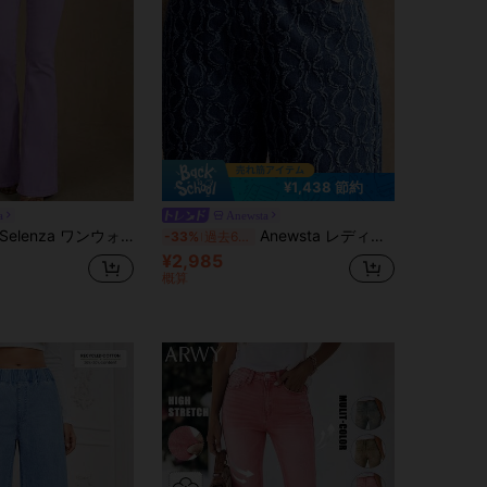
¥1,438 節約
a
Anewsta
Selenza ワンウォッシュ スリムフレアレッグジーンズ
Anewsta レディース 新作 ジャカード生地 ブルーデニム ストレートレッグパンツ
-33%
過去6時間
¥2,985
概算