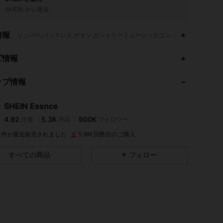
SHEIN から発送
情報
ジッパー,バックレス,ボタン,カントリーミュージックコンサート,ドロップウ
ズ情報
ップ情報
4.92
5.3K
900K
SHEIN Essnce
4.92
5.3K
900K
評価
商品
フォロワー
4M 件が最近販売されました
5.8M 回数目のご購入
4.92
5.3K
900K
すべての商品
フォロー
4.92
5.3K
900K
4.92
5.3K
900K