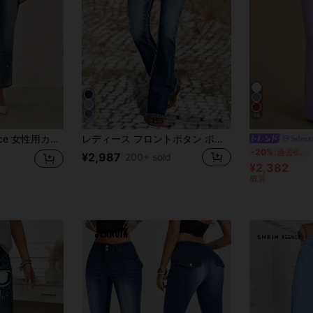
18
ォッシュ加工 ラインストーン フレアジーンズ
レディース フロントボタン ポケット カジュアル スキニーフレアジーンズ 春秋
Selenz
-20%
過去6時間
¥2,987
200+ sold
¥2,382
概算