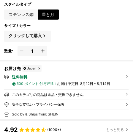
サリー、クリスマスプレゼント マザー/ベストフ
スタイルタイプ
レンド用
ステンレス鋼
星と月
サイズ / カラー
クリックして購入
数量:
お届け先
Japan
送料無料
500 ポイント 付与遅延
お届け予定日:
8月12日 - 8月14日
このカテゴリの商品は返品・交換できません。
安全な支払い · プライバシー保護
Sold by & Ships from: SHEIN
4.92
(1000+)
もっと見る