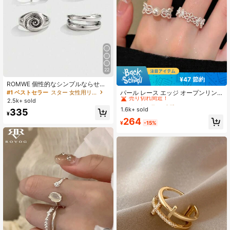
22
¥47 節約
#1 ベストセラー
真珠 レディース リング
ROMWE 個性的なシンプルならせん
星リング4個セット、ファッショナブ
売り切れ間近！
#1 ベストセラー
スター 女性用リング
パール レース エッジ オープンリン
ルなパンクジオメトリック関節リン
グ 2個セット、ミニマリストの中空
2.5k+ sold
#1 ベストセラー
#1 ベストセラー
真珠 レディース リング
真珠 レディース リング
グ、女性の日常的なパーティー用、
デザインリング、女性の日常着やパ
1.6k+ sold
売り切れ間近！
売り切れ間近！
335
ユニセックス、ホリデーギフト
ーティーに適しています、家族や友
¥
#1 ベストセラー
真珠 レディース リング
264
人への上品なギフト
¥
-15%
売り切れ間近！