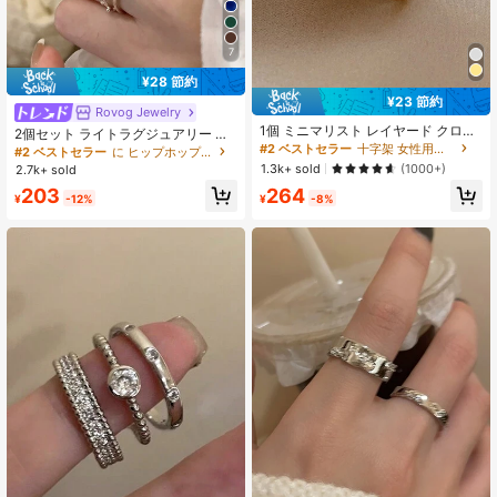
7
¥28 節約
¥23 節約
Rovog Jewelry
1個 ミニマリスト レイヤード クロス
2個セット ライトラグジュアリー フ
クラウンデザイン 調整可能なオープ
#2 ベストセラー
十字架 女性用リング
レンチパーソナライズ 調整可能 シン
#2 ベストセラー
に ヒップホップ 服装のおすすめ
ンリング、ユニークで多用途
プル ファッショナブル ミニマリステ
1.3k+ sold
(1000+)
2.7k+ sold
ィック コッパーリング デイリー使用
203
264
¥
-12%
¥
-8%