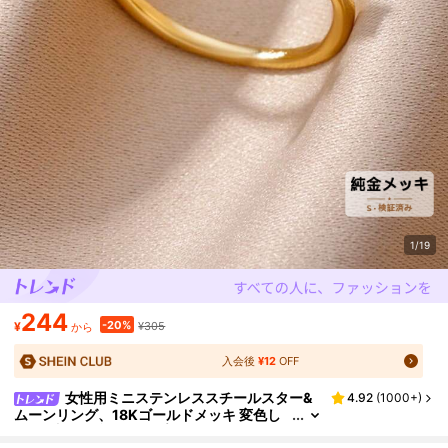
1/19
244
-20%
¥
¥305
から
入会後
¥12
OFF
女性用ミニステンレススチールスター&
4.92
(
1000+
)
ムーンリング、18Kゴールドメッキ 変色し
にくい調整可能なオープンリング、ゴール
ドカラー ウェディング/ホリデー/デイリーアクセ