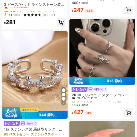
400+ sold
売り切れ間近！
3 ピース/セット ラインストーン装飾
カフ リング
247
#2 ベストセラー
#2 ベストセラー
14 Kゴールドメッキ 女性用リング
14 Kゴールドメッキ 女性用リング
¥
-14%
売り切れ間近！
売り切れ間近！
2.1k+ sold
(1000+)
#2 ベストセラー
14 Kゴールドメッキ 女性用リング
281
¥
売り切れ間近！
¥13 節約
VKHK
#1 ベストセラー
トレンディな性格 女性用リング
高リピート率
VKHK ジルコニア スター デコレーシ
ョン オープンリング 3個セット、デ
#1 ベストセラー
#1 ベストセラー
トレンディな性格 女性用リング
トレンディな性格 女性用リング
7
イリーウェアに適しています
1.9k+ sold
高リピート率
高リピート率
#1 ベストセラー
トレンディな性格 女性用リング
427
¥
-3%
¥44 節約
高リピート率
Jmy
1個 ステンレス製 馬蹄型リング、高
級ミニマリストジルコニア ソリッド
#5 ベストセラー
ステンレススチール 女性用リング