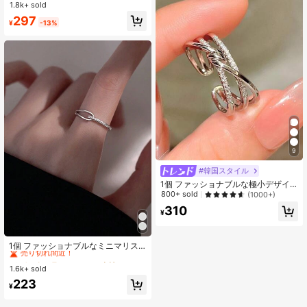
バンドリング、ユニークデザインの
1.8k+ sold
女性用ジュエリーアクセサリー
297
¥
-13%
9
#韓国スタイル
1個 ファッショナブルな極小デザイ
ン個性的 シック なラグジュアリーパ
800+ sold
(1000+)
ーソナライズクロスリング、デイリ
310
ー使い向け レディース
¥
#2 ベストセラー
シルバー 女性用シングルリング
売り切れ間近！
1個 ファッショナブルなミニマリス
トデザイン キラキラカーブ 調整可能
#2 ベストセラー
#2 ベストセラー
シルバー 女性用シングルリング
シルバー 女性用シングルリング
リング
1.6k+ sold
売り切れ間近！
売り切れ間近！
#2 ベストセラー
シルバー 女性用シングルリング
223
¥
売り切れ間近！