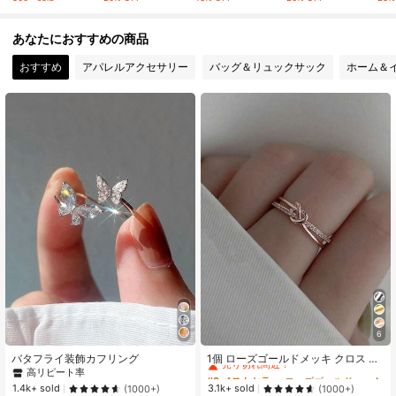
96K フォロワー
4.91
あなたにおすすめの商品
おすすめ
アパレルアクセサリー
バッグ＆リュックサック
ホーム＆
96K フォロワー
4.91
96K フォロワー
4.91
96K フォロワー
4.91
96K フォロワー
4.91
6
#2 ベストセラー
ローズゴールド 女性用シングルリング
売り切れ間近！
バタフライ装飾カフリング
1個 ローズゴールドメッキ クロス ノ
ット デザイン 立方ジルコニア 銅製
高リピート率
#2 ベストセラー
#2 ベストセラー
ローズゴールド 女性用シングルリング
ローズゴールド 女性用シングルリング
リング 日常着、パーティー、集まり
売り切れ間近！
売り切れ間近！
1.4k+ sold
3.1k+ sold
(1000+)
(1000+)
におしゃれ