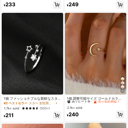
#2 ベストセラー
ローズゴールド 女性用シングルリング
233
249
¥
¥
売り切れ間近！
11
#1 ベストセラー
マルチカラー 女性用シングルリング
高リピート率
売り切れ間近！
1個 ファッショナブルな新鮮なスタ
1個 調整可能サイズ ゴールドカラー
ー調整可能なオープンリング、女性
キュービックジルコニア スター&ム
#2 ベストセラー
スター 女性用リング
#1 ベストセラー
#1 ベストセラー
マルチカラー 女性用シングルリング
マルチカラー 女性用シングルリング
の日常着、パーティー、休日の装い
ーン デザインリング レディース用
2.1k+ sold
高リピート率
高リピート率
売り切れ間近！
売り切れ間近！
1.7k+ sold
(500+)
に適しています
#1 ベストセラー
マルチカラー 女性用シングルリング
240
211
¥
¥
高リピート率
売り切れ間近！