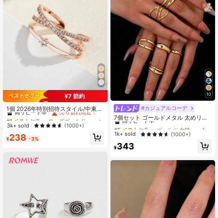
10
¥7 節約
#1 ベストセラー
ローズゴールド 女性用シングルリング
高リピート率
売り切れ間近！
#カジュアルコーデ
#5 ベストセラー
ゴールド 女性用リングセット
1個 2026年特別招待スタイル/中東、
ヨーロッパ&アメリカ インフルエン
高リピート率
#1 ベストセラー
#1 ベストセラー
ローズゴールド 女性用シングルリング
ローズゴールド 女性用シングルリング
7個セット ゴールドメタル 太めリン
サーベストセラー、セレブ同型プレ
グ、ミニマリスト クリスクロスリン
高リピート率
高リピート率
売り切れ間近！
売り切れ間近！
#5 ベストセラー
#5 ベストセラー
ゴールド 女性用リングセット
ゴールド 女性用リングセット
3k+ sold
(1000+)
ミアム銅マイクロインレイ キュービ
グ、女性用 重ね付けできる シンプル
高リピート率
高リピート率
#1 ベストセラー
ローズゴールド 女性用シングルリング
1k+ sold
(1000+)
238
ックジルコニア、高品質スーパー人
フィンガーリング ジュエリー
¥
-3%
高リピート率
売り切れ間近！
#5 ベストセラー
ゴールド 女性用リングセット
気オープンリング/女性カジュアル/ビ
343
¥
ジネス/キャンパス/パーティー/ホリ
高リピート率
デー/カップル/日常着用に適していま
す(工場高品質低価格直販)