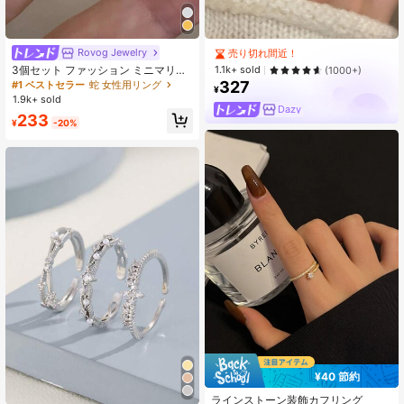
Rovog Jewelry
売り切れ間近！
1.1k+ sold
3個セット ファッション ミニマリス
(1000+)
ト キュービックジルコニア オープン
327
#1 ベストセラー
蛇 女性用リング
¥
銅リング、女性の日常着とパーティ
1.9k+ sold
ーウェアに適しています
Dazy
233
¥
-20%
¥40 節約
#2 ベストセラー
14 Kゴールドメッキ 女性用リング
ラインストーン装飾カフリング