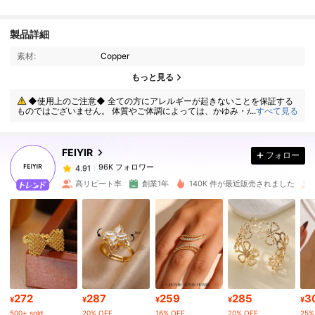
製品詳細
素材:
Copper
96K フォロワー
4.91
もっと見る
◆使用上のご注意◆ 全ての方にアレルギーが起きないことを保証する
ものではございません。 体質やご体調によっては、かゆみ・かぶれが生じ
...
すべて見る
96K フォロワー
4.91
る場合がありますので、皮膚に異常を感じたときは、すぐにご使用をお止
めいただき、専門医にご相談ください。
FEIYIR
フォロー
96K フォロワー
4.91
m***0
は
1日前
に購入しました
高リピート率
創業1年
140K 件が最近販売されました
96K フォロワー
4.91
96K フォロワー
4.91
96K フォロワー
4.91
272
287
259
285
3
¥
¥
¥
¥
¥
500+ sold
20% OFF
16% OFF
20% OFF
25%