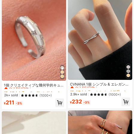
#1 ベストセラー
シルバー 女性用シングルリング
#1 ベストセラー
ウェディング 女性用リング
売り切れ間近！
CVNANA 1個 シンプル & エレガント
売り切れ間近！
1個 クリエイティブな幾何学的キュ
なリングデザイン フレッシュスタイ
#1 ベストセラー
#1 ベストセラー
シルバー 女性用シングルリング
シルバー 女性用シングルリング
ービックジルコニアスター型オープ
#1 ベストセラー
#1 ベストセラー
ウェディング 女性用リング
ウェディング 女性用リング
ルリング女性用、ファッション個性
ンリング、ヴィンテージファッショ
売り切れ間近！
売り切れ間近！
2.9k+ sold
(1000+)
売り切れ間近！
売り切れ間近！
2k+ sold
(1000+)
的 指輪
ン女性の指輪ジュエリー
#1 ベストセラー
シルバー 女性用シングルリング
#1 ベストセラー
ウェディング 女性用リング
232
211
¥
-3%
¥
-3%
売り切れ間近！
売り切れ間近！