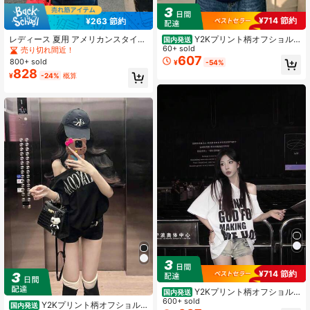
¥714 節約
¥263 節約
レディース 夏用 アメリカンスタイル
Y2Kプリント柄オフショル
国内発送
オフショルダー 半袖 ニットTシャツ
ダー半袖Tシャツ レディース 夏服 20
60+ sold
売り切れ間近！
刺繍ディテール付き、かわいいカジ
26年新作 ファッション インナー 外
607
800+ sold
¥
-54%
ュアルトップス 通勤向け、レディー
着 ゆるめ 体型カバー オフショルダ
828
¥
-24%
概算
ストップス ブラック
ー セクシー 万能トップス
¥714 節約
Y2Kプリント柄オフショル
国内発送
ダー半袖Tシャツ レディース 夏服 20
600+ sold
Y2Kプリント柄オフショル
国内発送