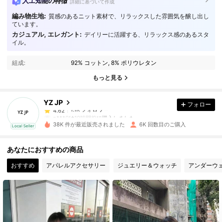
人工知能の特徴
詳細に基づいて作成
編み物生地:
質感のあるニット素材で、リラックスした雰囲気を醸し出し
ています。
カジュアル, エレガント:
デイリーに活躍する、リラックス感のあるスタ
イル。
1.1K フォロワー
4.62
組成:
92% コットン, 8% ポリウレタン
1.1K フォロワー
4.62
もっと見る
YZ JP
フォロー
1.1K フォロワー
4.62
p***0
は
10時間前
に購入しました
38K 件が最近販売されました
6K 回数目のご購入
Local Seller
1.1K フォロワー
4.62
あなたにおすすめの商品
おすすめ
アパレルアクセサリー
ジュエリー＆ウォッチ
アンダーウ
1.1K フォロワー
4.62
1.1K フォロワー
4.62