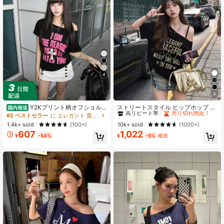
1.1K フォロワー
4.62
1.1K フォロワー
4.62
1.1K フォロワー
4.62
4
4
#1 ベストセラー
快適な 女性用Tシャツ
1.1K フォロワー
4.62
高リピート率
売り切れ間近！
Y2Kプリント柄オフショル
ストリートスタイル ヒップホップ プ
国内発送
ダー半袖Tシャツ レディース 夏服 20
リント オフショルダー 半袖Tシャ
#2 ベストセラー
に エレガント 普段使いのカジュアルTシャツ
#1 ベストセラー
#1 ベストセラー
快適な 女性用Tシャツ
快適な 女性用Tシャツ
26年新作 ファッション インナー 外
ツ、セクシーなオブリークショルダ
高リピート率
高リピート率
売り切れ間近！
売り切れ間近！
1.4k+ sold
10k+ sold
(100+)
(1000+)
着 ゆるめ 体型カバー オフショルダ
ー ブラックトップ レディース、夏カ
1.1K フォロワー
4.62
607
1,022
#1 ベストセラー
快適な 女性用Tシャツ
ー セクシー 万能トップス
ジュアル
¥
-54%
¥
-5%
概算
高リピート率
売り切れ間近！