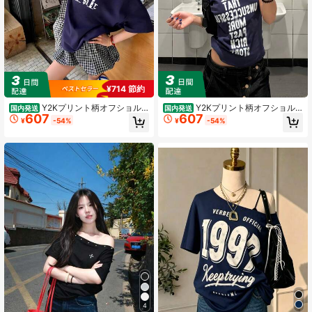
¥714 節約
Y2Kプリント柄オフショル
Y2Kプリント柄オフショル
国内発送
国内発送
607
607
ダー半袖Tシャツ（レディース）、夏
ダー半袖Tシャツ（レディース）、夏
¥
-54%
¥
-54%
服、2026年新作、ファッショナブル
服、2026年新作、ファッショナブル
なインナー/アウターレイヤー、ゆっ
なインナー/アウターレイヤー、ゆっ
たりフィット、スリムに見せる、オ
たりフィット、スリムに見せる、オ
フショルダー、セクシー、万能トッ
フショルダー、セクシー、万能トッ
プス
プス
4