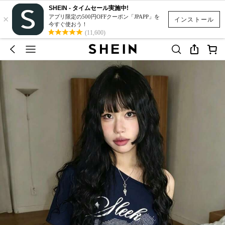
SHEIN - タイムセール実施中!
×
アプリ限定の500円OFFクーポン「JPAPP」を
インストール
今すぐ使おう！
(11,600)