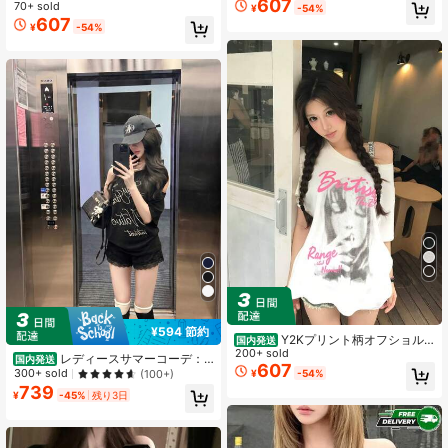
26年新作 ファッション インナー 外
607
ダー半袖Tシャツ レディース 夏服 20
70+ sold
¥
-54%
着 ゆるめ 体型カバー オフショルダ
26年新作 ファッション インナー 外
607
¥
-54%
ー セクシー 万能トップス
着 ゆるめ 体型カバー オフショルダ
ー セクシー 万能トップス
¥594 節約
Y2Kプリント柄オフショル
国内発送
ダー半袖Tシャツ レディース 夏服 20
200+ sold
レディースサマーコーデ：Y
国内発送
26年新作 ファッション インナー 外
607
2K風セクシーオフショルダーゆった
300+ sold
(100+)
¥
-54%
着 ゆるめ 体型カバー オフショルダ
りカジュアルレタープリント半袖Tシ
739
ー セクシー 万能トップス
¥
-45%
残り3日
ャツ