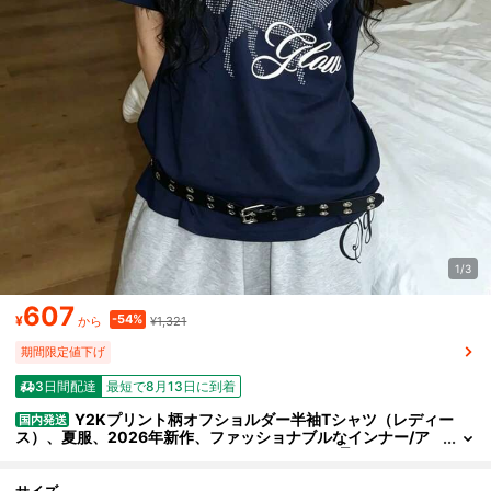
1/3
607
-54%
¥
¥1,321
から
期間限定値下げ
3日間配達
最短で8月13日に到着
Y2Kプリント柄オフショルダー半袖Tシャツ（レディー
国内発送
ス）、夏服、2026年新作、ファッショナブルなインナー/ア
ウターレイヤー、ゆったりフィット、スリムに見せる、オフ
ショルダー、セクシー、万能トップス