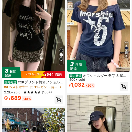
4
5
¥644 節約
オフショルダー 数字 & 星ヴ
国内発送
ィンテージ風プリント ネイビー 半袖
400+ sold
Y2Kプリント柄オフショル
国内発送
T シャツ 通常の綿 レディース 夏 カ
1,032
¥
-20%
ダー半袖Tシャツ（レディース）、夏
#4 ベストセラー
に エレガント 普段使いのカジュアルTシャツ
ジュアル 国内配送、オフショルダー
服、2026年新作、ファッショナブル
デザイン、韓国風夏服、春物、220g
2.2k+ sold
(100+)
なインナー/アウターレイヤー、ゆっ
コットン生地。
689
たりフィット、スリムに見せる、オ
¥
-48%
フショルダー、セクシー、万能トッ
プス