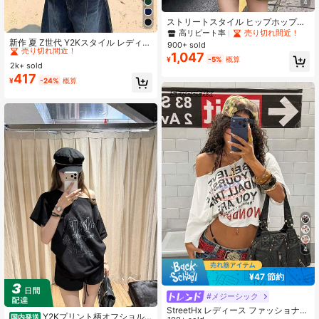
4
ストリートスタイル ヒップホッププ
#9 ベストセラー
に 祝日を ベーシックTシャツ
リント アシンメトリーショルダー 半
高リピート率
売り切れ間近！
袖Tシャツ レディース 夏 ホットガー
売り切れ間近！
新作 夏 Z世代 Y2Kスタイル レディー
900+ sold
ル アシンメトリーショルダー ブラッ
ス 面白いグラフィック レッド 英字
#9 ベストセラー
#9 ベストセラー
に 祝日を ベーシックTシャツ
に 祝日を ベーシックTシャツ
1,047
¥
-5%
概算
クトップ カジュアル
プリント クルーネック 半袖Tシャツ
2k+ sold
売り切れ間近！
売り切れ間近！
カジュアル ブラック
417
#9 ベストセラー
に 祝日を ベーシックTシャツ
¥
-24%
概算
売り切れ間近！
4
¥47 節約
#メジーシック
StreetHx レディース ファッショナブ
Y2Kプリント柄オフショル
国内発送