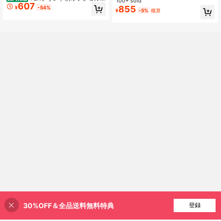
ル マルチカラー レター プリント オ
100+ sold
607
ダー半袖Tシャツ（レディース）、夏
ブリーク ショルダー Tシャツ
855
¥
-54%
¥
-5%
概算
服、2026年新作、ファッショナブル
なインナー/アウターレイヤー、ゆっ
たりフィット、スリムに見せる、オ
フショルダー、セクシー、万能トッ
プス
30%OFF＆全品送料無料特典
買い物かごに追加
登録
54% 割引！