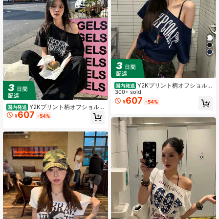
Y2Kプリント柄オフショル
国内発送
ダー半袖Tシャツ（レディース）、夏
300+ sold
服、2026年新作、ファッショナブル
607
¥
-54%
なインナー/アウターレイヤー、ゆっ
Y2Kプリント柄オフショル
国内発送
たりフィット、スリムに見せる、オ
607
ダー半袖Tシャツ、レディース、夏
¥
-54%
フショルダー、セクシー、万能トッ
服、2026年新作ファッショナブルイ
プス
ンナー/アウター、ルーズフィット、
スリミング、オフショルダー、セク
シー、万能トップス