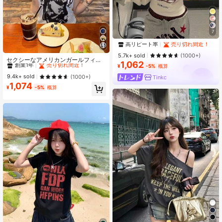
#1 ベストセラー
グラフィック レディーストップス
7
高リピート率
売り切れ間近！
#1 ベストセラー
#1 ベストセラー
グラフィック レディーストップス
グラフィック レディーストップス
#2 ベストセラー
祝日を レディーストップス
高リピート率
高リピート率
売り切れ間近！
売り切れ間近！
5.7k+ sold
(1000+)
創業1年
売り切れ間近！
セクシーなアメリカンガールフィギ
1,062
#1 ベストセラー
グラフィック レディーストップス
ュアプリントルーズアシンメトリー
¥
-5%
概算
#2 ベストセラー
#2 ベストセラー
祝日を レディーストップス
祝日を レディーストップス
高リピート率
売り切れ間近！
ネック半袖Tシャツ、スリムフィット
創業1年
創業1年
売り切れ間近！
売り切れ間近！
9.4k+ sold
(1000+)
Tinkc
カジュアルトップス ホワイト夏用
1,074
#2 ベストセラー
祝日を レディーストップス
¥
-5%
概算
創業1年
売り切れ間近！