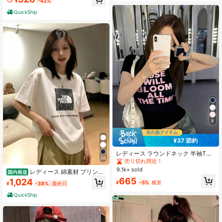
¥
-42%
ネック 半袖 ドロップショルダー、レ
ギュラー丈 やや伸縮性あり、プレッ
QuickShip
ピー デイリーウェア T シャツ
8
¥37 節約
レディース ラウンドネック 半袖Tシ
36
ャツ 夏新作 レタープリント アメリ
売り切れ間近！
カンホットガール風 ファッション カ
9.1k+ sold
レディース 綿素材 プリント
国内発送
ジュアル 万能 スリムフィット クロ
柄 半袖 T シャツ クルーネック カジ
665
1,024
ップド丈トップス
¥
-5%
概算
¥
-38%
最終日
ュアル 柔らか肌触り 通気性良好 夏
新作 普段着 通勤着 おしゃれデイリ
QuickShip
ーカジュアルトップス