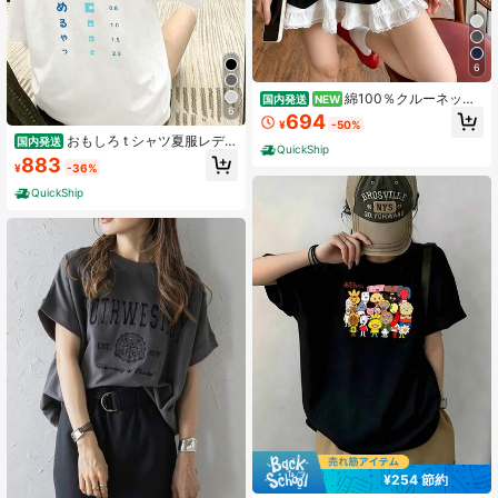
6
綿100％クルーネック
国内発送
NEW
6
プリント半袖Tシャツ、女性用新作夏
694
¥
-50%
服、スタイリッシュなゆったりカジ
おもしろ t シャツ夏服レディ
国内発送
ュアルトップス
QuickShip
ース ファッション t シャツ 半袖オ
883
¥
-36%
フィスカジュアル 200 グラム綿パン
とめるやつ縦書き日本語グラフプリ
QuickShip
ントゆったり y2k レディース トップ
ス
¥254 節約