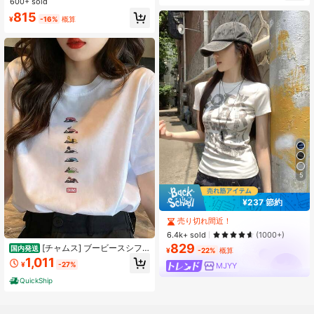
600+ sold
ドアウェア プリントパターン 夏Tシ
815
ャツ サマートップ バケーション ビ
¥
-16%
概算
ーチスタイル ミニマルリゾートウェ
ア ホワイト
5
#9 ベストセラー
ファブリック 女性用Tシャツ
¥237 節約
売り切れ間近！
#9 ベストセラー
#9 ベストセラー
ファブリック 女性用Tシャツ
ファブリック 女性用Tシャツ
売り切れ間近！
売り切れ間近！
6.4k+ sold
(1000+)
829
#9 ベストセラー
ファブリック 女性用Tシャツ
[チャムス] ブービースシフ
国内発送
¥
-22%
概算
レンズＴシャツ女性用 CH112521 W
売り切れ間近！
1,011
¥
-27%
MJYY
hite LW
QuickShip