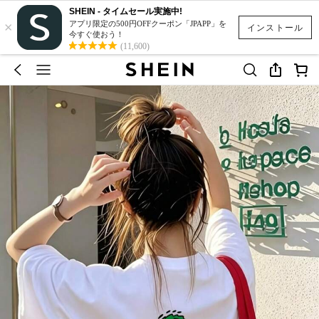
SHEIN - タイムセール実施中!
×
アプリ限定の500円OFFクーポン「JPAPP」を
インストール
今すぐ使おう！
(11,600)