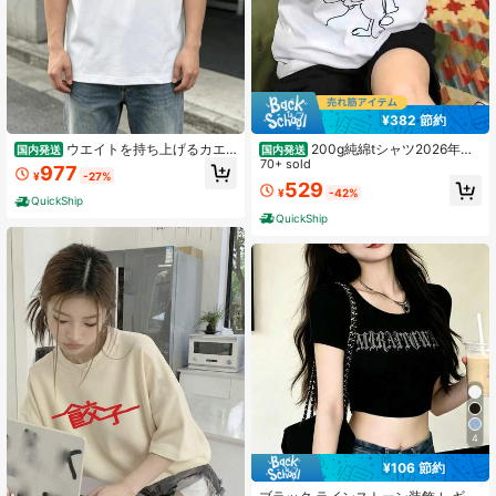
¥382 節約
ウエイトを持ち上げるカエ
200g純綿tシャツ2026年夏
国内発送
国内発送
ルプリント レディース風Tシャツ 10
レディース新品半袖純綿少女柄プリ
70+ sold
977
¥
-27%
0%ピュアコットン ラウンドネック
ント半袖丸首カップルが着る丸首レ
529
¥
-42%
洗濯機洗い可 快適なカジュアルウェ
ディーストップス
QuickShip
ア フェスティバルやパーティーに最
QuickShip
適 トップス
4
¥106 節約
#5 ベストセラー
作物 レディーストップス
高リピート率
売り切れ間近！