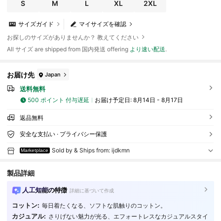
S
M
L
XL
2XL
サイズガイド
マイサイズを確認
お探しのサイズがありませんか？ 教えてください
All サイズ are shipped from 国内発送 offering
より速い配送
.
お届け先
Japan
送料無料
500 ポイント 付与遅延
お届け予定日:
8月14日 - 8月17日
返品無料
安全な支払い · プライバシー保護
Sold by & Ships from: ijdkmn
Marketplace
製品詳細
人工知能の特徴
詳細に基づいて作成
コットン:
毎日着たくなる、ソフトな肌触りのコットン。
カジュアル:
さりげない魅力が光る、エフォートレスなカジュアルスタイ