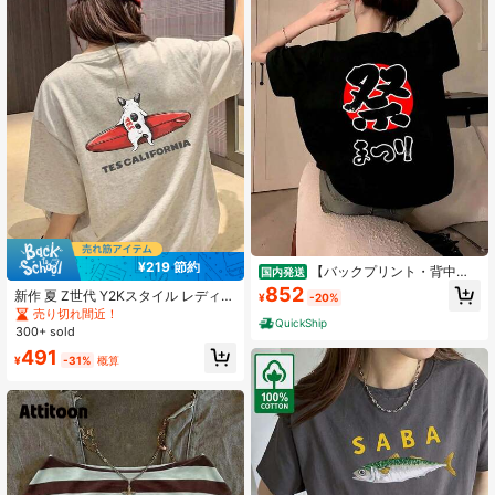
¥219 節約
【バックプリント・背中
国内発送
側】祭 まつり（筆文字）日の丸 お祭
852
新作 夏 Z世代 Y2Kスタイル レディー
¥
-20%
り 衣装 体育祭 文化祭 イベント 面白
ス おもしろ犬サーフィン柄 ラウンド
売り切れ間近！
い デザイン Tシャツ
QuickShip
ネック 半袖Tシャツ カジュアル
300+ sold
491
¥
-31%
概算