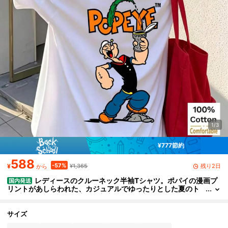
1/3
¥777節約
588
-57%
残り2日
¥
¥1,365
から
レディースのクルーネック半袖Tシャツ。ポパイの漫画プ
国内発送
リントがあしらわれた、カジュアルでゆったりとした夏のト
ップスです。綿100％素材で着心地抜群。普段使いはもちろ
ん、スポーティーな装いにも最適です。
サイズ