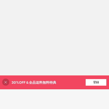
30%OFF＆全品送料無料特典
買い物かごに追加
登録
57% 割引！