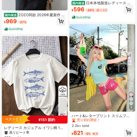
日本本地製造レディース 夏
国内発送
カジュアル ゆったりオーバーサイズ
596
¥
-30%
残り2日
丸首 おでんくん 全キャラクタープリ
ZOZO同款 2026年夏新作 韓
国内発送
ント コットン半袖Tシャツ
QuickShip
国風プレミアム・アップグレード版
969
¥
-37%
レディース 綿100% プリント柄 半袖
Tシャツ クルーネック カジュアル 柔
QuickShip
らかい肌触り 通気性抜群 夏新作 普
段着 通勤着 おしゃれデイリーカジュ
アルトップス
5
#9 ベストセラー
に 短い カジュアルTシャツ
売り切れ間近！
ハート&レタープリント スリムフィ
¥151 節約
ット レギュラーショルダー Tシャツ
#9 ベストセラー
#9 ベストセラー
に 短い カジュアルTシャツ
に 短い カジュアルTシャツ
レディース、半袖、アメリカンスタ
2.2k+ sold
売り切れ間近！
売り切れ間近！
レディース カジュアル イワシ柄 10
イル ウエストシェイプ ミントグリー
#9 ベストセラー
に 短い カジュアルTシャツ
821
0%コットン 半袖トップ グラフィッ
高リピート率
ン トップス、サマーカジュアル
¥
-5%
概算
クTシャツ コットンアパレル アウト
売り切れ間近！