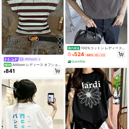
100%コットン レディース
国内発送
10
半袖 夏服y2kスタイルトップ レディ
524
¥
-66%
残り2日
ースカジュアルプリントTシャツ 春
Attitoon
夏新作 ゆったり快適 韓国風トップス
QuickShip
ス キャラクター tシャツ 国内発送
Attitoon レディース オフショル
NEW
ダー アシンメトリー ウエストシェイ
841
¥
プ ミントグリーン×ブラウン ストラ
イプ カジュアル ミニマル 普段使い
万能 パーティー 空港 Y2K トップス
夏 お出かけコーデ