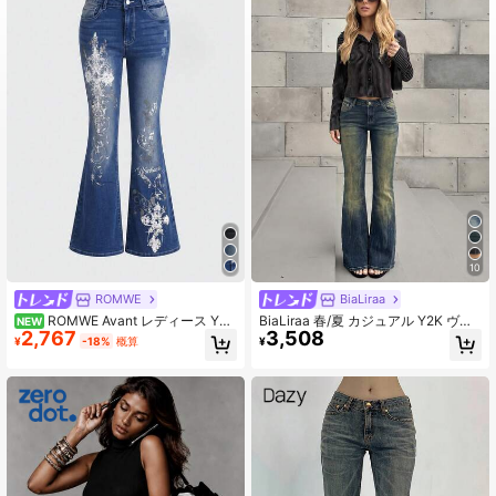
1.1K フォロワー
4.79
1.1K フォロワー
4.79
1.1K フォロワー
4.79
1.1K フォロワー
4.79
10
ROMWE
BiaLiraa
ROMWE Avant レディース Y2K
BiaLiraa 春/夏 カジュアル Y2K ヴィ
NEW
2,767
3,508
ヴィンテージ 棘クロス＆蔓柄 プリン
ンテージ クロップ フレア ローウエ
¥
-18%
概算
¥
ト フィット ウルトラローウエスト
スト ジーンズ レディース クロス刺
フレアレッグ ジーンズ
繍ポケット バケーション