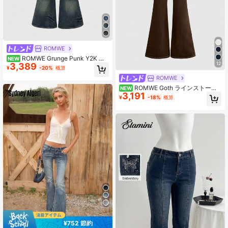
ROMWE
ROMWE Grunge Punk Y2K ヴ
NEW
12
3,389
ィンテージ ウォッシュ加工 ウィング
¥
-20%
概算
プリント ウルトラローウエスト フレ
ROMWE
ア ストレッチデニムジーンズ レディ
ース
ROMWE Goth ラインストーン
NEW
3,191
ウィング刺繍 フレアジーンズ
¥
-18%
概算
¥752 節約