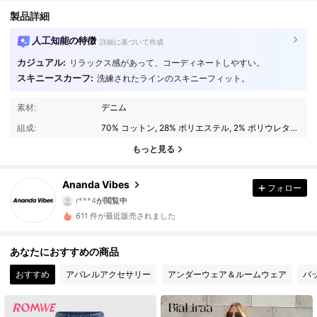
製品詳細
人工知能の特徴
詳細に基づいて作成
カジュアル:
リラックス感があって、コーディネートしやすい。
スキニースカーフ:
洗練されたラインのスキニーフィット。
1.1K フォロワー
4.79
素材:
デニム
組成:
70% コットン, 28% ポリエステル, 2% ポリウレタン
1.1K フォロワー
4.79
もっと見る
1.1K フォロワー
4.79
Ananda Vibes
フォロー
r***4
が閲覧中
1.1K フォロワー
4.79
611 件が最近販売されました
1.1K フォロワー
4.79
あなたにおすすめの商品
1.1K フォロワー
4.79
おすすめ
アパレルアクセサリー
アンダーウェア＆ルームウェア
バ
1.1K フォロワー
4.79