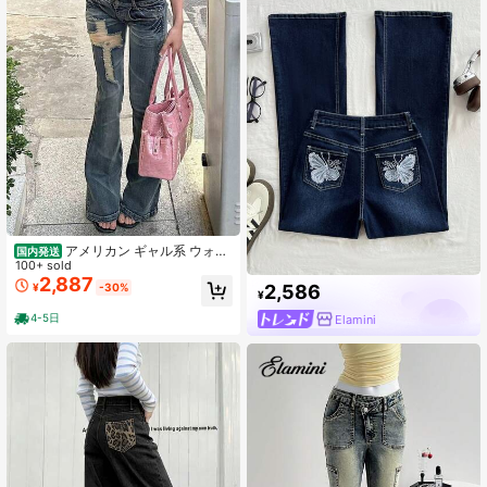
アメリカン ギャル系 ウォッ
国内発送
シュ リラックス BF風 ラフ カジュア
100+ sold
ルパンツ レディース レトロ デザイ
2,887
2,586
¥
-30%
ン性 多段ボタン ロング
¥
4-5日
Elamini