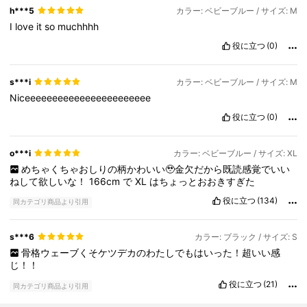
h***5
カラー: ベビーブルー / サイズ: M
I
love
it
so
muchhhh
役に立つ
(0)
s***i
カラー: ベビーブルー / サイズ: M
Niceeeeeeeeeeeeeeeeeeeeeee
役に立つ
(0)
o***i
カラー: ベビーブルー / サイズ: XL
めちゃくちゃおしりの柄かわいい🥹金欠だから既読感覚でいい
ねして欲しいな！
166cm
で
XL
はちょっとおおきすぎた
役に立つ
(134)
同カテゴリ商品より引用
s***6
カラー: ブラック / サイズ: S
骨格ウェーブくそケツデカのわたしでもはいった！超いい感
じ！！
役に立つ
(21)
同カテゴリ商品より引用