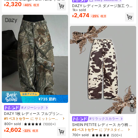
2,320
ドリフ露出ポケット クロスウィング
¥
-40%
概算
DAZY レディース ダメージ加工 ウォ
刺繍 フィットフレアレッグ レディー
ッシュ 韓国風 カジュアルジーンズ
1k+ sold
スジーンズ
スクール
2,474
¥
-25%
概算
¥735 節約
#メジーシック
5
DAZY 1枚 レディース フルプリント
ルーズ カジュアルジーンズ、ミニマ
#1 ベストセラー
に サミットシーカー​​ 服装のアイデア
#リラックスカラー
リストファッション 日常着用向け
800+ sold
(1000+)
SHEIN PETITE レディース カウ柄 バ
ナナパンツ Y2K ワイドレッグパンツ
2,602
#3 ベストセラー
に プチスタイル 女性用デニム
¥
-22%
概算
快適なウエストゴム ポケット付き 夏
700+ sold
(500+)
カジュアルウェア、プチサイズ女性