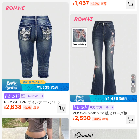
1,437
向け
¥
-22%
概算
¥1,339 節約
4
ROMWE
¥1,439 節約
ROMWE Y2K ヴィンテージクロップ
2,838
フレアジーンズ 女性用、クロスとウ
#カウガール
¥
-32%
概算
イングのポケット刺繍、スリムフィ
ROMWE Goth Y2K 蝶とローズ柄 ジ
ット
2,550
ャカード刺繍 スリムフィット フレア
¥
-36%
概算
デニムジーンズ ローウエスト レディ
ース アカデミック