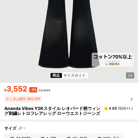
商品
サイズガイド
1/5
3,552
-3%
¥
¥3,644
ランダム割引 ¥92 OFF
Ananda Vibes Y2Kスタイル レオパード柄ウィン
4.88
(
500+
)
グ刺繍レトロフレアレッグ ローウエストジーンズ
サイズ
JP