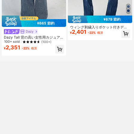
¥679 節約
¥665 節約
ウィング刺繍入りポケット付きデニ
2,401
ムフレアパンツ カジュアル 秋用 レ
Dazy
¥
-22%
概算
ディース
Dazy Tall 背の高い女性用カジュアル
フレアレッグジーンズ ローライズジ
100+ sold
(100+)
ーンズ フレアパンツ
2,351
¥
-22%
概算