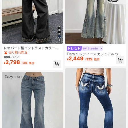
4
レオパード柄コントラストカラーカ
Elamini
ジュアルデニムポケットジッパーボ
売り切れ間近！
Elamini レディース カジュアル ウォ
タンクロージャーデイリージーンズ
800+ sold
2,449
ッシュ加工 ローウエスト フレアジー
¥
-32%
概算
レディース、オールシーズン秋
2,798
ンズ
¥
-3%
概算