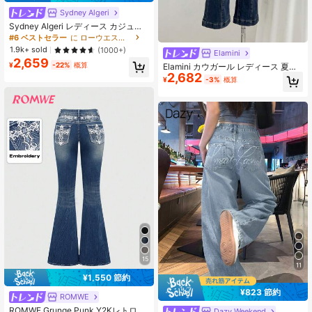
Sydney Algeri
Sydney Algeri レディース カジュア
ル ルーズ フレアレッグ ローウエス
#6 ベストセラー
に ローウエスト 女性用デニム
ト ジーンズ Y2K ストリートウェア
1.9k+ sold
(1000+)
Elamini
2,659
¥
-22%
概算
Elamini カウガール レディース 夏用
2,682
ブルー 伸縮性 セクシー フレアレッ
¥
-3%
概算
グ カプリジーンズ
15
11
¥1,550 節約
¥823 節約
ROMWE
ROMWE Grunge Punk Y2Kレトロ ミ
Dazy Weekend