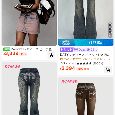
33
¥677 節約
Zerodot レディース ピーチ色
Dazy SPICE
NEW
3,339
ウォッシュデニムスカート カジュア
¥
-20%
DAZY レディース ポケット付きカジ
ル デイリー 春秋
ュアルフレアレッグデニムジーンズ
#1 ベストセラー
フレアレッグ レディースジーンズ
Y2Kストリートウェア ローライズジ
7.6k+ sold
(1000+)
ーンズ フレアパンツ
2,394
¥
-22%
概算