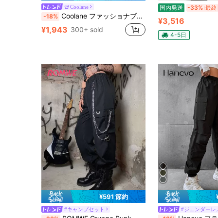
Coolane
国内発送
-33%
最終
Coolane ファッショナブルな黒色非対称ウーブン レディースパンツ
-18%
¥3,516
¥1,943
300+ sold
4-5日
¥591 節約
#キャンプセット
#ジェンダーレ