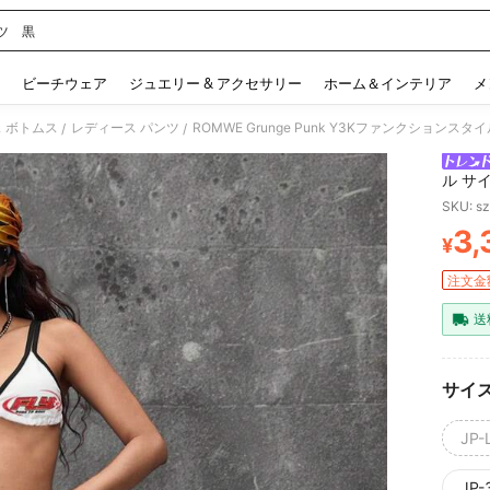
ツ 黒
 and down arrow keys to navigate search 検索履歴 and 人気ワード. Press Enter to 
ビーチウェア
ジュエリー & アクセサリー
ホーム＆インテリア
メ
 ボトムス
レディース パンツ
ROMWE Grunge Punk Y3Kファンクショ
/
/
ル サ
SKU: s
3,
¥
PR
注文金額
送
サイ
JP-L
JP-