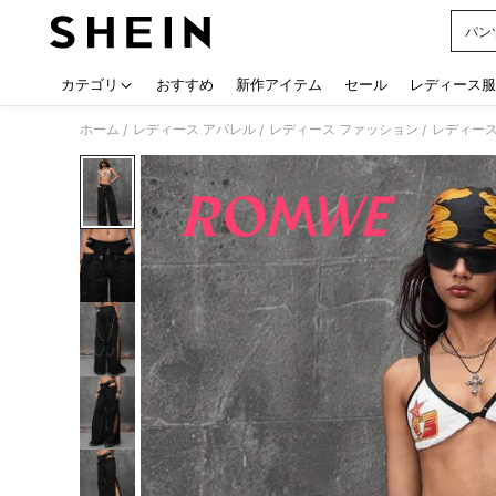
パン
Use up
カテゴリ
おすすめ
新作アイテム
セール
レディース服
ホーム
レディース アパレル
レディース ファッション
レディース
/
/
/