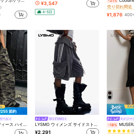
ットサイド カーゴパンツ
Coolane 女性用ラ
-21%
売り切れ間近
¥3,547
#1 ベストセラー
#1 ベストセラー
)
売り切れ間近
売り切れ間近
4-5日
¥1,876
d
400+
#1 ベストセラー
売り切れ間近
¥255 節約
ガール
LYSMO
#メジー
#1 ベストセラー
カモフラージュ柄 サイドメタル装飾 ロングパンツ
LYSMO ウィメンズ サイドストライプ ルーズショーツ ビッグポケット付き
MUSERA ミッドライズ ボタン カプリ レギンス、夏の
-18%
(
#1 ベストセラー
#1 ベストセラー
¥2,291