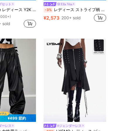
プセット
Ella Vita
 Y2K スタイル サイドプリーツ スタッズ付 カーゴパンツ
レディース ストライプ柄 ダブルレイヤー クロスウエスト ワイドレッグパンツ 2in1 折り返しデザイン ドレープ ルーズフィット ブラック
-3%
1000+)
¥2,573
200+ sold
 sold
¥499 節約
ダーレス
#ジェンダーレス
に ポリウレタン(PU) 女性用ボトムス