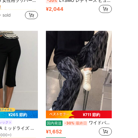
ッパーベーシック アスレジャーレザーブラックカーゴパンツ
LYSMO レディース ピュアブラック アイレット リボン付き ジッパー アシンメトリーヘム リボン装飾 ファッションスカート
-20%
！
に ポリウレタン(PU) 女性用ボトムス
に ポリウレタン(PU) 女性用ボトムス
¥2,044
！
！
 sold
に ポリウレタン(PU) 女性用ボトムス
！
¥265 節約
¥711 節約
ワイドパンツ レディース タイダイ柄 ハイウエスト ストレート 総柄 ゆったり ロングパンツ さらさら 体型カバー カジュアル レトロ ストリート 春夏 部屋着 着痩せ 落ち感 ボトムス おしゃれ
シック
国内発送
-30%
最終日
ポケット レディースレギンス
ホリデー バケーション Y2K エレガント キュート カジュアル セクシー コレクティブ 学校再開 パンツ、春のビジネス
1000+)
¥1,652
ポケット レディースレギンス
ポケット レディースレギンス