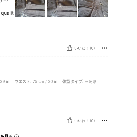
 qualit
いいね！ (0)
in, ウエスト: 75 cm / 30 in, 体型タイプ: 三角形, ヒップ: 105 cm / 41 in, カラー: ブラック,
39 in
ウエスト:
75 cm / 30 in
体型タイプ:
三角形
いいね！ (0)
を見る