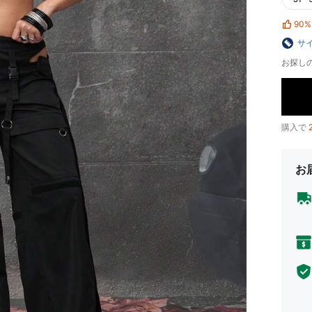
90%
サ
お探し
購入で
お