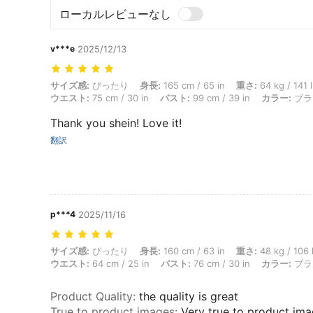
ローカルレビューなし
v***e
2025/12/13
サイズ感: ぴったり, 身長: 165 cm / 65 in, 重さ: 64 kg / 141 lbs, ヒッ
サイズ感:
ぴったり
身長:
165 cm / 65 in
重さ:
64 kg / 141 
ウエスト:
75 cm / 30 in
バスト:
99 cm / 39 in
カラー:
ブラ
Thank you shein! Love it!
翻訳
p***4
2025/11/16
サイズ感: ぴったり, 身長: 160 cm / 63 in, 重さ: 48 kg / 106 lbs, 体型
サイズ感:
ぴったり
身長:
160 cm / 63 in
重さ:
48 kg / 106 
ウエスト:
64 cm / 25 in
バスト:
76 cm / 30 in
カラー:
ブラ
Product Quality
:
the quality is great
True to product images
:
Very true to product im