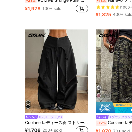
ROMWE Grunge Punk 鎖デコレーション カーゴパンツ、スクール
Hanevo フラップポケ
-23%
-18%
(1000+
¥1,978
100+ sold
¥1,325
400+ sol
#メジーシック
#ダウンタウン
Coolane レディース春 ストリートウェア シック Y2K カジュアル ブラック ゆったり アシンメトリー 偽2ピース パラシュートパンツ
Coolane レディース ハイウエスト ルーズ 
-12%
¥1,706
200+ sold
¥1,870
70+ sold