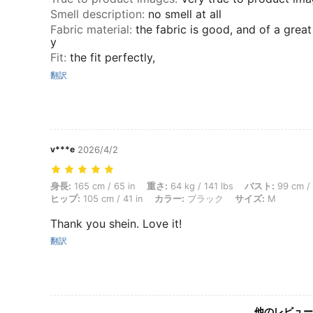
Smell description
:
no smell at all
Fabric material
:
the fabric is good, and of a great
y
Fit
:
the fit perfectly,
翻訳
v***e
2026/4/2
身長: 165 cm / 65 in, 重さ: 64 kg / 141 lbs, バスト: 99 cm / 39 
身長:
165 cm / 65 in
重さ:
64 kg / 141 lbs
バスト:
99 cm / 
ヒップ:
105 cm / 41 in
カラー:
ブラック
サイズ:
M
Thank you shein. Love it!
翻訳
他のレビュー