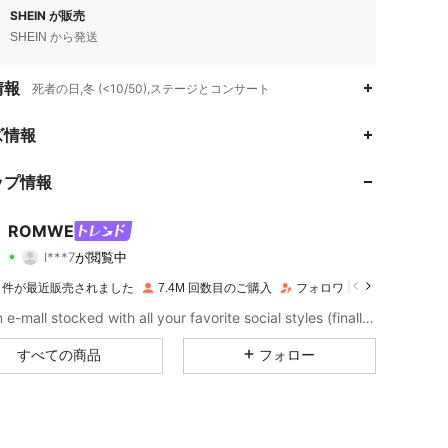
SHEIN が販売
SHEIN から発送
情報
死者の日,冬 (<10/50),ステージとコンサート
ズ情報
4.91
27K
4.2M
ップ情報
4.91
27K
4.2M
ROMWE
l***7
が閲覧中
4.91
27K
4.2M
評価
商品
フォロワー
1M 件が最近販売されました
7.4M 回数目のご購入
フォロワー数急増 13%
4.91
27K
4.2M
Like an e-mall stocked with all your favorite social styles (finally). Put your aesthetic on lock with the ROMWE apparel and decor you've seen - and loved - online, plus all the dark pop pieces you never knew you needed.
すべての商品
フォロー
4.91
27K
4.2M
4.91
27K
4.2M