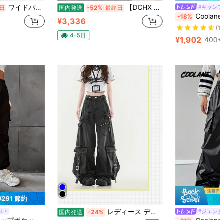
ワイドパンツ レディース 切り替え プリーツ ポケット ロングパンツ ゆったり 着痩せ カジュアル 夏
【DCHX HOT 専用】アメリカンストリート 星条星プリントワイドスウェットロングパンツ 薄手通気柔らか快適カジュアル万能 夏シーン贈り物適合レディース細見え垂れズボン
#キャン
日
国内発送
-52%
最終日
Coolane レディース
-18%
¥3,336
(
4-5日
¥1,902
400+
¥291 節約
レディース デニム カーゴパンツ ワイドパンツ バギーパンツ ハイウエスト ワークパンツ ジーンズ ジーパン 多ポケット ストラップ ベルト ダメージ加工 ウォッシュ加工 ブラック 黒 脚長効果 体型カバー 着痩せ 骨格ウェーブ 下半身カバー 大きいサイズ ゆったり モード系 ストリートファッション y2k サブカル パンク ロック かっこいい 大人カジュアル フェス ライブ 現場 ダンス 衣装 韓流 アメカジ ヴィンテージ風 美脚 10代 20代 30代 40代 春 夏 秋 冬 通学 お出かけ
ス
#ジェン
国内発送
-24%
#1 ベストセラー