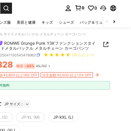
0
0
select.
ンズ服
美容と健康
キッズ
シューズ
バッグ＆リュック
下着＆
ンスタイル サイドメタルバックル メタルチェーン カーゴパンツ
ROMWE Grunge Punk Y3Kファンクションスタイ
イドメタルバックル メタルチェーン カーゴパンツ
z25041150545476963
(10 レビュー)
328
ICE AND AVAILABILITY
概算
-43%
¥5,797
 ¥2,800 以上18% OFF
注文金額 ¥2,000 以上13% OFF
料無料
ズ
JP サイズ：
 (S)
JP-XL (M)
JP-XXL (L)
3XL (XL)