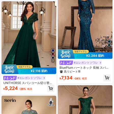
ス、卒業式、プロム、花嫁母親に適
しています
¥2,264 節約
7
#エレガントソワレ
BluePlum ハートネック 長袖 スパン
¥2,116 節約
コール マーメイドヘム フォーマルガ
高リピート率
ウンドレス レディース、エレガント
7,134
#エレガントソワレ
なプロム イブニング ウェディングゲ
¥
-24%
概算
ストドレス、ディナーパーティード
UNITHORSE スパンコール切り替え
レス 春秋
フォーマルドレス エレガント プロム
5,224
¥
-29%
概算
ウェディングゲスト ガウン 卒業式
ドレス パーティー 秋用