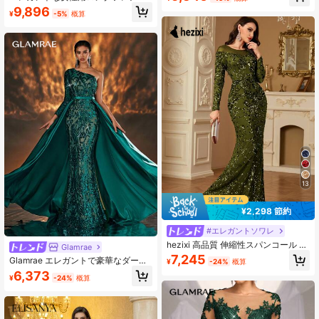
スパンコール刺繍 ウエストシェイプ
ォーマルドレス、スクエアネック ド
9,896
パーティー イブニングドレス ウェデ
¥
-5%
概算
レープデザイン、フローラルスパン
ィング 秋
コール装飾、ボールやガラ、ウェデ
ィングに最適
13
¥2,298 節約
#エレガントソワレ
hezixi 高品質 伸縮性スパンコール ロ
Glamrae
ングドレス、シアーラウンドネック
7,245
Glamrae エレガントで豪華なダーク
¥
-24%
概算
デザイン、スリムフィット、マーメ
グリーンの非対称ネックラインの長
6,373
イドヘム、ユニークデザイン ウェデ
¥
-24%
概算
袖ビジュー刺繍サテンのマーメイド
ィングパーティー 秋
ロングドレス。ウェディングパーテ
ィー、卒業式、祝祭、フォーマルな
イベント、卒業パーティー、イブニ