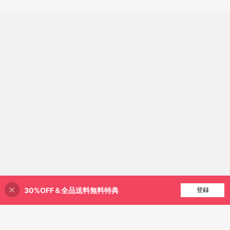
インストーンフローラルデコレーシ
ョン、ドレープしたサイドパネル、
パーティー、結婚式、ガラ、卒業
式、プロム、フォーマル、パーティ
ードレス、ガウン、イブニングウェ
ア、結婚式の来賓用
30%OFF＆全品送料無料特典
買い物かごに追加
登録
9% 割引！