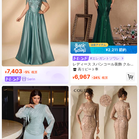
¥2,211 節約
#エレガントソワレ
レディース スパンコール装飾 クルー
ネック キャップスリーブ イブニング
高リピート率
7,403
¥
-5%
概算
ドレス エレガント フォーマル プロ
6,967
ム 結婚式ゲスト ドレス ディナーパ
¥
-24%
概算
Serin
ーティー 春 秋 旅行用