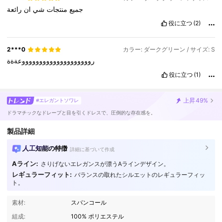
جميع
منتجات
شي
ان
رائعة
役に立つ
(2)
2***0
カラー: ダークグリーン / サイズ: S
رووووووووووووووووووووعةةة
役に立つ
(1)
上昇
49%
#エレガントソワレ
ドラマチックなドレープと目を引くドレスで、圧倒的な存在感を。
製品詳細
人工知能の特徴
詳細に基づいて作成
Aライン:
さりげないエレガンスが漂うAラインデザイン。
レギュラーフィット:
バランスの取れたシルエットのレギュラーフィッ
ト。
素材:
スパンコール
組成:
100% ポリエステル