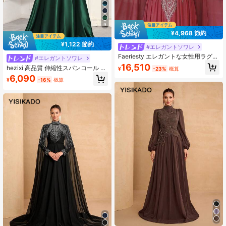
9
¥4,968 節約
¥1,122 節約
#エレガントソワレ
Faeriesty エレガントな女性用ラグジ
#エレガントソワレ
ュアリーパール装飾ロングフォーマ
16,510
hezixi 高品質 伸縮性スパンコール V
¥
-23%
概算
ルイブニングガウン、スタンドカラ
ネック カバー袖 フィッシュテールヘ
6,090
ーケープスリーブ付き、ロマンチッ
¥
-16%
概算
ムデザイン ドレス ウェディング パ
クなガラ、ウェディングパーティ
ーティー 秋
ー、秋に適しています