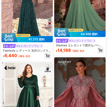
7
¥4,500 節約
¥1,272 節約
#エレガントソワレ
Glamrae エレガントで贅沢なパール
#エレガントソワレ
付きスパンコールの刺繍メッシュパ
14,188
Faeriesty レディース 光沢ロングス
¥
-24%
概算
ッチワークサテンプリーツシアース
パンコール フォーマル イブニングド
6,440
リーブフレアードレス、結婚式、パ
¥
-16%
概算
レス エレガント アシンメトリーネッ
ーティー、バカンス、プロム、イブ
ク ノースリーブ パーティードレス
ニングドレスに適しています(豪華に
スリットデザイン 結婚式 秋
デコレーション)