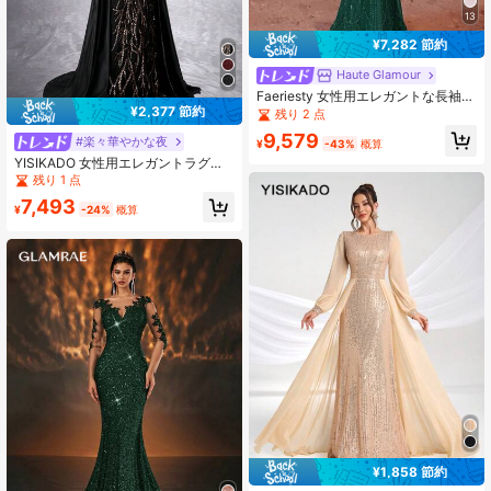
13
¥7,282 節約
Haute Glamour
Faeriesty 女性用エレガントな長袖シ
¥2,377 節約
ーケンスマーメイドイブニングドレ
残り 2 点
ス - 洗練されたクリスタル刺繍、完
9,579
#楽々華やかな夜
全にきらめくディテール、フィット
¥
-43%
概算
したフレアシルエット、レッドカー
YISIKADO 女性用エレガントラグジ
ペットイベント、高級ウェディン
ュアリーシーケンスパッチワークサ
残り 1 点
グ、フォーマルガラ、ファッション
テンハイネック長袖ケープガウン、
7,493
ショーに適しています
パーティー イブニングドレス ウェデ
¥
-24%
概算
ィング 春
¥1,858 節約