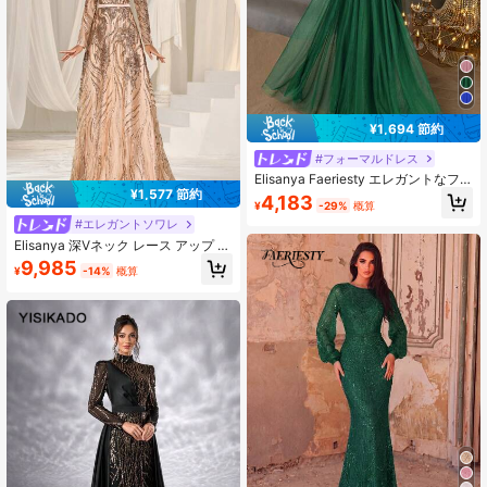
¥1,694 節約
#フォーマルドレス
Elisanya Faeriesty エレガントなフ
¥1,577 節約
ォーマルイブニングドレス、スパン
4,183
¥
-29%
概算
コール装飾ボディ、コントラストの
#エレガントソワレ
レイヤードチュールヘム、Aラインプ
ロムウェディングパーティードレス
Elisanya 深Vネック レース アップ フ
ォーマル スパンコール プロムドレス
9,985
¥
-14%
概算
エレガント ロング袖 イブニング ウ
ェディングゲストガウン、卒業式、
ディナーパーティードレスに