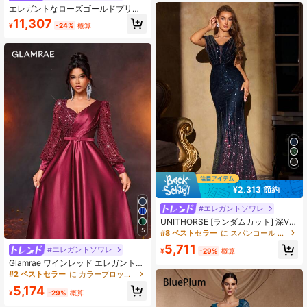
ート シアー袖マーメイドスカート ギ
エレガントなローズゴールドプリー
ャザー入り ウェディングイベント バ
ツフォーマルガウン、刺繍ボディ
11,307
チェラーパーティー バケーション ボ
¥
-24%
概算
ス、ボートネック、ハーフスリー
ール イブニングガラ ドレス (重厚な
ブ、洗練されたロングパーティード
職人技スタイル)
レス、ウェディング秋
¥2,313 節約
#エレガントソワレ
UNITHORSE [ランダムカット] 深Vネ
ック スパンコール フォーマルドレス
5
#8 ベストセラー
に スパンコール 女性用パーティーウェア
ディナーパーティードレス ブライダ
5,711
#エレガントソワレ
ルドレス ウェディング 秋
¥
-29%
概算
Glamrae ワインレッド エレガントな
ワインレッド シアー 長袖 ビーズ ス
#2 ベストセラー
に カラーブロック ブロックイブニングドレス
パンコール パッチワーク サテン マ
5,174
キシドレス 取り外し可能ベルト付
¥
-29%
概算
き、結婚式、パーティー、バカン