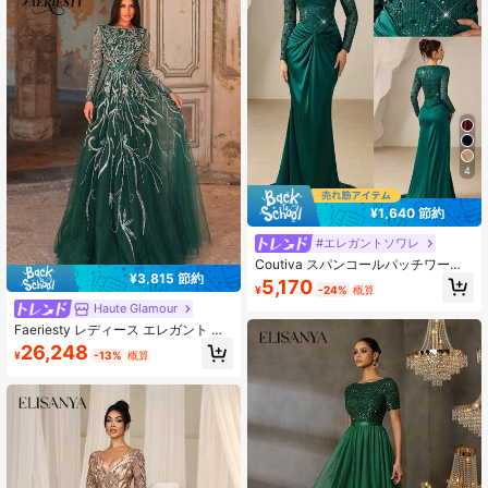
4
¥1,640 節約
#エレガントソワレ
Coutiva スパンコールパッチワーク
¥3,815 節約
プリーツ フィット エレガントロング
5,170
¥
-24%
概算
スリーブ フォーマルドレス
Haute Glamour
Faeriesty レディース エレガント グ
リーン スパンコール 長袖 ボートネ
26,248
¥
-13%
概算
ック フレア ロング フォーマル イブ
ニングドレス パーティー・ロマンチ
ックイベント・結婚式 秋用