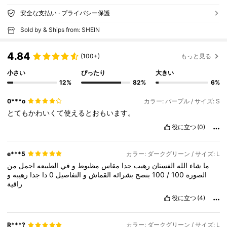
安全な支払い · プライバシー保護
Sold by & Ships from: SHEIN
4.84
(100+)
もっと見る
小さい
ぴったり
大きい
12%
82%
6%
0***o
カラー: パープル / サイズ: S
とてもかわいくて使えるとおもいます。
役に立つ
(0)
e***5
カラー: ダークグリーン / サイズ: L
ما
شاء
الله
الفستان
رهيب
جدا
مقاس
مظبوط
و
في
الطبيعه
اجمل
من
و
رهيبه
جدا
دا
0
التفاصيل
و
القماش
بشرائه
بنصح
100
/
100
الصورة
راقية
役に立つ
(4)
R***?
カラー: ダークグリーン / サイズ: L