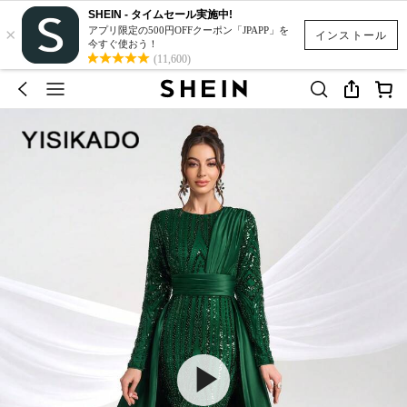
SHEIN - タイムセール実施中!
×
アプリ限定の500円OFFクーポン「JPAPP」を
インストール
今すぐ使おう！
(11,600)