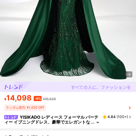
1/6
14,098
-9%
¥
¥15,528
ランダム割引 ¥1,430 OFF
YISIKADO レディース フォーマル パーテ
4.84
(
100+
)
ィー イブニングドレス、豪華でエレガントな
スパンコールとサテンの切り替え 長袖ドレ
ス、ウェディングゲストドレス 春秋