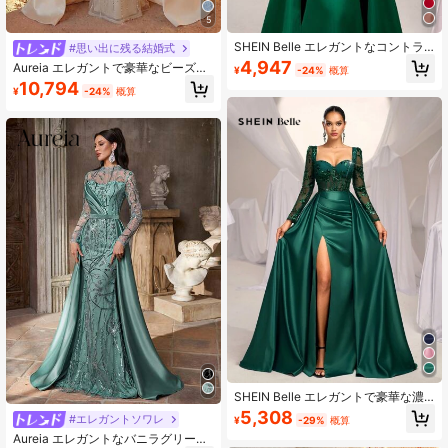
5
SHEIN Belle エレガントなコントラ
#思い出に残る結婚式
ストメッシュアプリケ長袖Vネックグ
4,947
Aureia エレガントで豪華なビーズ刺
¥
-24%
概算
ラマラスシーケンスサテンパッチワ
繍スパンコールパッチワークサテン
10,794
ーク ハイウエストスリムマーメイド
¥
-24%
概算
シアー袖マーメイドスカート コンサ
テール誇張された縫製パネル フォー
バティブフルスカート シアー袖マー
マルイブニングガウン、パーティー
メイドスカート ギャザー入り ウェデ
ドレス、ウェディングゲストドレ
ィングイベント バチェロレットパー
ス、イブニングドレス、バレンタイ
ティー バケーション プロム イブニ
ンデー用
ングドレス (重厚な仕上がり)
SHEIN Belle エレガントで豪華な濃
い緑のビーズとスパンコールがサテ
5,308
#エレガントソワレ
¥
-29%
概算
ンのハートネックラインに施された
Aureia エレガントなバニラグリーン
透け感のあるロングスリーブのウェ