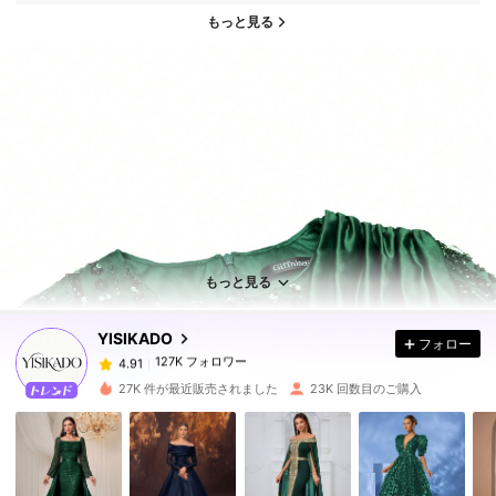
もっと見る
127K フォロワー
4.91
127K フォロワー
4.91
もっと見る
YISIKADO
フォロー
127K フォロワー
4.91
a***3
は
1日前
に購入しました
27K 件が最近販売されました
23K 回数目のご購入
127K フォロワー
4.91
127K フォロワー
4.91