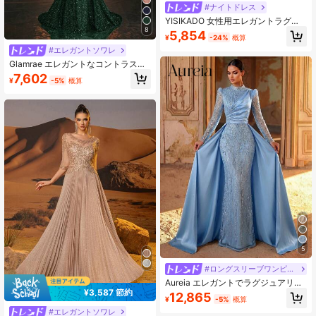
#ナイトドレス
YISIKADO 女性用エレガントラグジ
ュアリーシフォンロングスリーブイ
8
5,854
¥
-24%
概算
ブニングドレス、パーティードレ
#エレガントソワレ
ス、結婚式ゲストドレス、フォーマ
ルドレス春休み
Glamrae エレガントなコントラスト
メッシュアプリケーション 長袖Vネ
7,602
¥
-5%
概算
ック ハイウエスト スリムマーメイド
スパンコール イブニングガウン、フ
ォーマルプロムドレス、ウェディン
グゲスト、卒業式、ディナー、パー
ティードレス、バレンタインデー用
5
#ロングスリーブワンピース
Aureia エレガントでラグジュアリー
¥3,587 節約
なビーズバブル刺繍スパンコールパ
12,865
¥
-5%
概算
ッチワークサテンシアー袖マーメイ
#エレガントソワレ
ドスカート コンサバティブフルスカ