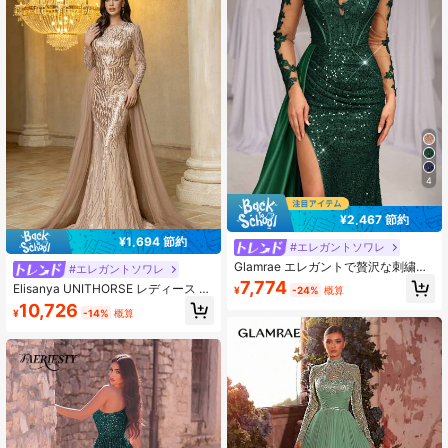
ングドレス、ウェディングゲストド
レスに最適。（重工業スタイル）
4
¥2,467 節約
¥1,694 節約
#エレガントソワレ
Glamrae エレガントで贅沢な刺繍と
#エレガントソワレ
スパンコールのレースサテンのタッ
7,774
Elisanya UNITHORSE レディース ラ
¥
-24%
概算
クとスリットのフィッシュテールマ
ウンドネック ロングスリーブ スパン
10,726
キシドレス、列車付き、結婚式、パ
¥
-14%
概算
コール パッチワーク メッシュ生地
ーティー、休暇、ガラ、特別な機会
スリムフィットマキシ気品のあるイ
(大量の装飾)、フォーマル、パーティ
ブニングドレス
ードレス、ガウン、イブニング、結
婚式の来賓用、バレンタインデー用
グリーン