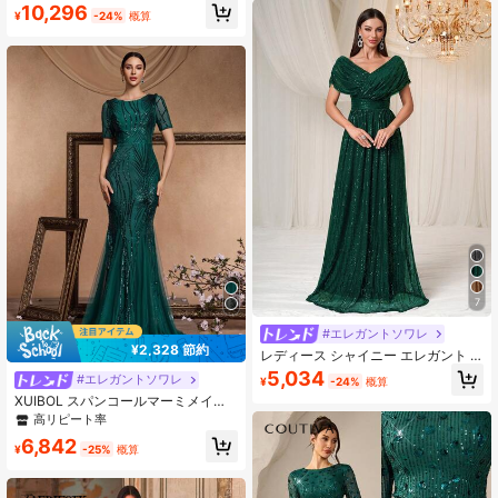
のラグジュアリービーズ付きシーケ
ディングドレス、マーメイドスタイ
10,296
¥
-24%
概算
ンスサテンパッチワークシアー長袖
ルの高スリットドレス、ディナー、
マーメイドマキシドレス、オーバー
バチェロレッテパーティー、デー
サイズのトレーリングヘム付き、フ
ト、誕生日、ウェディングイベン
ォーマルなあらゆるシーンに適して
ト、プロム、イブニングドレス、ウ
います - 結婚式、イベント、フォー
ェディングゲストドレス、フォーマ
マルパーティー
ルドレス、ガウン、バレンタインデ
ー用
7
#エレガントソワレ
¥2,328 節約
レディース シャイニー エレガント V
ネック ギャザー パーティードレス
5,034
#エレガントソワレ
¥
-24%
概算
ウェディング 春秋
XUIBOL スパンコールマーミメイド
フォーマルドレス、エレガントなプ
高リピート率
ロム イブニング ウェディングゲスト
6,842
ガウン、卒業式、ディナーパーティ
¥
-25%
概算
ードレス、春のバケーション