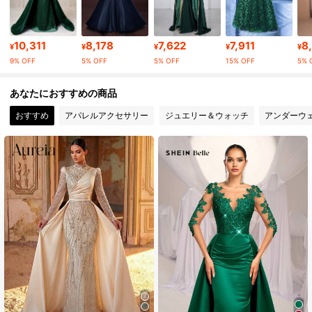
127K フォロワー
4.91
10,311
8,178
7,622
7,911
8
¥
¥
¥
¥
¥
9% OFF
5% OFF
5% OFF
15% OFF
5% 
127K フォロワー
4.91
あなたにおすすめの商品
おすすめ
アパレルアクセサリー
ジュエリー＆ウォッチ
アンダーウ
127K フォロワー
4.91
127K フォロワー
4.91
127K フォロワー
4.91
127K フォロワー
4.91