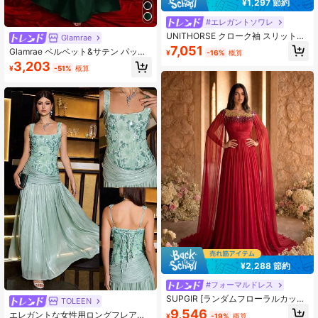
¥1,297 節約
#エレガントソワレ
UNITHORSE クローク袖 スリット太
Glamrae
もも グリッター フォーマルドレス
7,051
Glamrae ベルベット&サテン パッチ
¥
-16%
概算
エレガント プロム イブニング ウェ
ワーク 長袖 ラグジュアリーラインス
3,203
ディングゲスト ガウン、卒業パーテ
¥
-51%
概算
トーンエンベリッシュ Aラインイブ
ィー 秋用
ニングドレス、ウェディングゲスト
ドレス
¥2,288 節約
#フォーマルドレス
SUPGIR [ランダムフローラルカット]
TOLEEN
Vネック ランタンスリーブ シフォン
9,546
エレガントな女性用ロングフレアフ
¥
-19%
概算