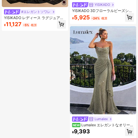
YISIKADO
YISIKADO 3Dフローラルビーズシフ
#エレガントソワレ
ォンドレス、長袖ハイネック、エレ
5,925
YISIKADO レディース ラグジュアリ
¥
-24%
概算
ガントなティーパーティードレス、
ー クリスタル装飾 ショール付き フ
11,127
結婚式の来賓、卒業式、コンサー
¥
-5%
概算
ォーマル イブニングドレス ハイネッ
ト、バンケットなどのイベントに適
ク 長袖 ボールガウン 秋
しています。春
Lumalex
Lumalex エレガントなオリーブ
NEW
グリーン、ヘビーな装飾、輝くシー
9,393
¥
ケンススパンコール、ストラップレ
スネックライン、取り外し可能なラ