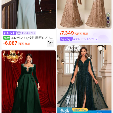
8
7,349
TOLEEN
¥
-24%
概算
エレガントな女性用長袖プリー
NEW
#エレガントソワレ
ツカラードレス ウェディング
6,087
¥
-5%
概算