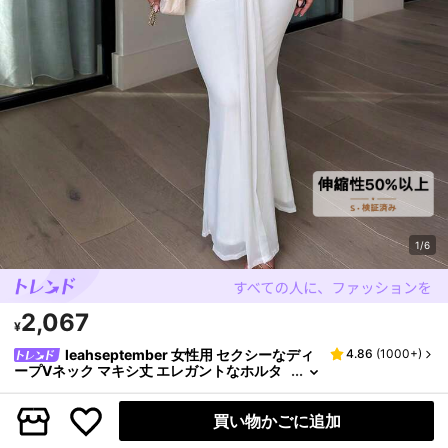
1/6
2,067
¥
leahseptember 女性用 セクシーなディ
4.86
(
1000+
)
ープVネック マキシ丈 エレガントなホルタ
ーネックドレス イエロー/クリーム 春夏、エ
レガントな白のバックレスドレス、白のマーメ
イドドレス、白のフォーマルイブニングガウ
買い物かごに追加
サイズ
JP
ン、バレンタインデー、女性用バレンタインパ