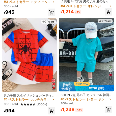
創業1年
子供服 4-7才用 男の子用 夏のセッ
ルで楽しいレモン英語スローガン柄
#3 ベストセラー
ミディアムストレッチ ヤングボーイズTシャツコーデ
身長
108cm
身長
19kg
の息子に購入
SHEIN
によくある水着っぽ
ト、文字プリントの短袖トップス＆
デザイン、縦ストライプ総柄デザイ
#4 ベストセラー
#4 ベストセラー
オレンジ ヤングボーイズセット
オレンジ ヤングボーイズセット
300+ sold
い生地のセットアップです
とても可愛いくて何回もリピートして
カジュアルショーツ、スタイリッシ
ン、ファッショナブルなラウンドネ
創業1年
創業1年
1,214
945
ュスポーツ2点セットアウトフィッ
ック半袖Tシャツとショーツセッ
ます
サイズ感はビックシルエットできれる感じです
¥
-3%
¥
#4 ベストセラー
オレンジ ヤングボーイズセット
ト
ト、スポーツセット、ホリデーの集
創業1年
まりやパーティーに適しています、
役に立つ
(0)
4-7 Years
4-7 Years
春/夏に簡単で快適、夏の必須アイテ
ム、ファッションカジュアルウェ
ア、春/夏のストリートウェア、アウ
a***i
カラー: マルチカラー / サイズ: 4Y
トドアカジュアルアウトフィット、
新学期の集まり、アウトドアピクニ
ツルツル系の生地！暑そう！！帽子はとても大きい！
ック、ストリート写真、キャンパ
ス、ホリデー、ギフト 春/夏
役に立つ
(0)
r***7
カラー: レッド / サイズ: 4Y
息子に似合いすぎてる！！
役に立つ
(0)
9
k***6
カラー: マルチカラー / サイズ: 4Y
¥236 節約
最高にかわいいです！
SHEIN 2点 男の子 カジュアル 韓国
男の子用 スタイリッシュ パーティー
風 快適 ファッション シンプル 実用
#1 ベストセラー
レター ヤングボーイズTシャツコーデ
カジュアル アウトドア 快適 半袖Tシ
#1 ベストセラー
マルチカラー ヤングボーイズセット
役に立つ
(0)
的 多目的 蛍光ブルー Tシャツ+ゆっ
ャツ＆ショーツセット、ブルー＆レ
700+ sold
900+ sold
(1000+)
たりショーツセット、デイリー、学
ッド カラーブロック アニマル デジ
1,238
校、アウトドア、スポーツ、春夏、
994
タルプリント、夏に最適
¥
-16%
¥
フリース、厚手
製品詳細