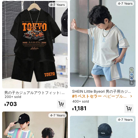
10K フォロワー
4.92
4-7 Years
4-7 Years
素材:
ポリエステル
組成:
100% ポリエステル
10K フォロワー
4.92
もっと見る
10K フォロワー
4.92
Fantacosmos
フォロー
j***o
が
1日前
にフォローしました
68K 件が最近販売されました
12K 回数目のご購入
10K フォロワー
4.92
あなたにおすすめの商品
10K フォロワー
4.92
おすすめ
ホーム＆インテリア
おもちゃ＆ゲーム
アンダーウェア＆
5
SHEIN Little Byeori 男の子用カジュ
男の子カジュアルアウトフィット: ラ
4-7 Years
4-7 Years
アル コントラストカラー ステッチデ
#1 ベストセラー
ベビーブルー ヤングボーイズセット
10K フォロワー
4.92
ウンドネック レター&レースカー プ
200+ sold
ザイン ラウンドネック 半袖 ショー
リント 半袖Tシャツ とショーツ セッ
400+ sold
703
ツセット 2枚組、通勤、学校、デイ
¥
ト
1,181
リーカジュアル、スポーツ、春夏シ
¥
ーズンに適しています
10K フォロワー
4-7 Years
4.92
4-7 Years
10K フォロワー
4.92