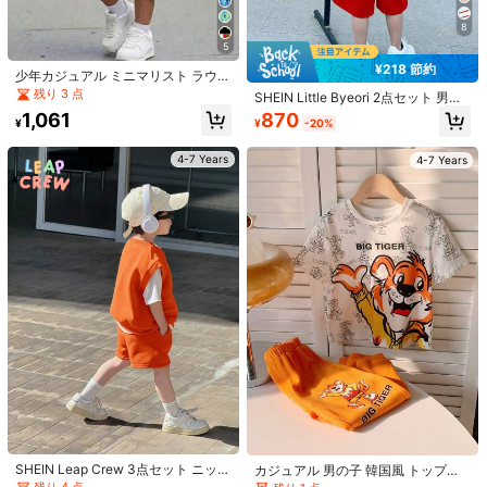
¥172 節約
SHEIN 2枚セット ボーイズ ラベル&
8
スローガン オールオーバープリント
630
SHEIN 2枚セット ボーイズカジュア
¥
-30%
5
ソフトニット 半袖クルーネックTシ
ル ミニマリスト ファッショナブル
50+ sold
ャツ&ショーツセット、夏のカジュア
¥218 節約
クラシック Y2K スタイル 恐竜プリン
少年カジュアル ミニマリスト ラウン
842
ル、ホリデーウェアに適しています
¥
-17%
ト カモフラージュ柄 落書き風ハンド
4-7 Years
ドネック レタープリント 半袖Tシャ
残り 3 点
SHEIN Little Byeori 2点セット 男の
ペイント スポーティー ルーズ 快適
ツ ショーツセット
子用 カジュアルストリートシック か
1,061
870
ラウンドネック 半袖Tシャツ ショー
¥
¥
-20%
4-7 Years
わいい 動物柄 オーバーサイズ ラウ
ツセット 春夏向け
ンドネック 半袖Tシャツ＆ブルーシ
ョーツ 夏のアウトフィット
4-7 Years
4-7 Years
5
7
Zikori
¥278 節約
2セット キッズボーイズ カジュアル
類似した在庫アイテムはこちら
全てを見る
快適 フード付き 半袖 ルーズ 無地Tシ
#1 ベストセラー
グレー ヤングボーイズセット
Dazy Kids
ャツ&ショーツセット
700+ sold
(100+)
Dazy Kids 男の子用 夏カジュアル 無
申し訳ございませんが、この商品は完売しました。
SHEIN Leap Crew 3点セット ニット
カジュアル 男の子 韓国風 トップス
地タンクトップ&ショーツセット 薄
#1 ベストセラー
ラウンドネック 若い男の子のタンクトップコーデ
1,320
ベスト&ショートパンツ 男の子用 オ
半ズボン 上下セット 2点入り
残り 4 点