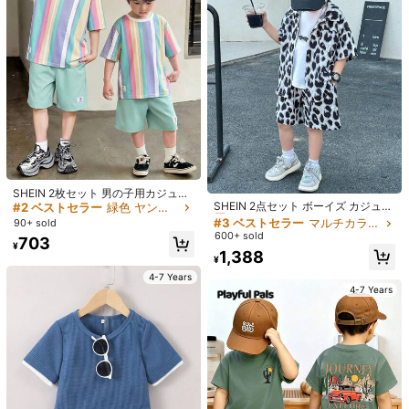
10K フォロワー
4.92
39
10K フォロワー
4.92
¥143 節約
5
2パック ボーイズ カジュアル ストリ
Playful Pals
ート 和風と韓風 落書き柄 スポーツ
#1 ベストセラー
レター ヤングボーイズシャツコーデ
SHEIN Playful Pals 男の子 バケーシ
ルーズ プリントシャツ ショーツ 2点
10K フォロワー
4.92
200+ sold
ョン 楽しい ココナッツツリー ビー
#1 ベストセラー
ミディアムストレッチ ヤングボーイズTシャツコーデ
セット 男の子服。ファミリーバケー
チ スケートボード サーフ プリント
1,484
400+ sold
ション、パーティー、学校、休日、
¥
#3 ベストセラー
マルチカラー ヤングボーイズセット
縦ストライプ 総柄 半袖Tシャツ&シ
SHEIN 2枚セット 男の子用カジュア
スポーツに最適。春夏シーズンに適
812
ョーツセット、春/夏 カジュアルアウ
売り切れ間近！
¥
-15%
ル 快適 カラーブロック クルーネッ
SHEIN 2点セット ボーイズ カジュア
#2 ベストセラー
緑色 ヤングボーイズセット
しています。
トフィット アウトドアピクニック、
ク プルオーバー ストライプTシャツ
ルスポーツ レオパード柄シャツとシ
#3 ベストセラー
#3 ベストセラー
マルチカラー ヤングボーイズセット
マルチカラー ヤングボーイズセット
4-7 Years
90+ sold
ストリートフォト、キャンパス、夏/
&ショーツ ニット トラックスーツ、
ョーツセット、通勤、学校、日常の
600+ sold
売り切れ間近！
売り切れ間近！
春に適しています
4-7 Years
703
グレー スノーウォッシュ風Tシャツ
レジャー、バカンス、トラベル、ス
¥
#3 ベストセラー
マルチカラー ヤングボーイズセット
1,388
セット、タンクトップセット、ベー
ポーツ、キッズアウトフィット、ボ
¥
シックトップ、ベーシックボトム、
売り切れ間近！
ーイズウェア、スクールボーイセッ
4-7 Years
Y2kセット、幼児男の子服、男の子
ト、ボーイズアウトフィット、ファ
4-7 Years
アウトフィット キッズセット、夏用
ミリーおそろいアウトフィット、誕
ショーツ、春夏のシーズンに適し、
生日パーティー、日常、学校、スポ
お出かけ、バレンタインデー、旅
ーツ、春夏シーズンに適しています
行、休暇、家族の集まり、新学期、
ウェディングシーズン、イブニング
パーティー、スポーツ、誕生日パー
ティーに最適