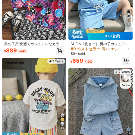
6
¥73 節約
男の子用 快適でカジュアルなカラフ
SHEIN 2枚セット 男の子カジュアル
ルな半袖2in1Tシャツとショーツ プ
かわいいクマプリント Tシャツ&シ
#9 ベストセラー
青い ヤングボーイズセット
889
¥
-44%
リント柄
ョーツ、夏に最適
50+ sold
659
4-7 Years
¥
-10%
4-7 Years
1/5
1,194
-25%
¥
¥1,590
SHEIN Fantacosmos ボーイズ服 3点セット 半袖
4.96
(
500+
)
tシャツ+ショートパンツ+帽子 子供服
サイズ
4Y
(98-104 cm)
5Y
(104-110 cm)
6Y
(110-116 cm)
39