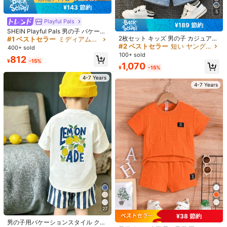
7Y
(116-122 cm)
¥143 節約
5
Playful Pals
サイズガイド
¥189 節約
SHEIN Playful Pals 男の子 バケーシ
サイズ表に記載されているセンチメートルの範囲は、身長を基準としていま
2枚セット キッズ 男の子 カジュアル
ョン 楽しい ココナッツツリー ビー
#1 ベストセラー
ミディアムストレッチ ヤングボーイズTシャツコーデ
ブルー デニム フード付きTシャツ デ
チ スケートボード サーフ プリント
#2 ベストセラー
短い ヤングボーイズTシャツコーデ
す。お子さまの身長に合わせてサイズをお選びください
400+ sold
ニムショーツ ニット トラックスー
縦ストライプ 総柄 半袖Tシャツ&シ
100+ sold
812
ツ、ニットデニムTシャツセット、
ョーツセット、春/夏 カジュアルア
¥
-15%
1,070
タンクトップセット、ボーイズセッ
ウトフィット アウトドアピクニッ
¥
-15%
お届け先
Japan
ト、サマーセット Y2kセット、男の
ク、ストリートフォト、キャンパ
4-7 Years
子の服
ス、夏/春に適しています
4-7 Years
送料無料
500 ポイント 付与遅延
お届け予定日:
8月12日 - 8月14日
返品無料
安全な支払い · プライバシー保護
Sold by & Ships from: SHEIN
4.96
(500+)
もっと見る
小さい
ぴったり
大きい
4%
96%
0%
27
¥38 節約
#4 ベストセラー
オレンジ ヤングボーイズセット
k***2
カラー: レッド / サイズ: 7Y
男の子用バケーションスタイル クー