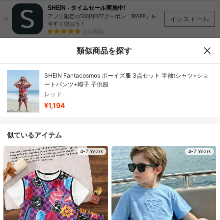
SHEIN - タイムセール実施中!
×
アプリ限定の500円OFFクーポン「JPAPP」を
インストール
今すぐ使おう！
(11,600)
類似商品を探す
SHEIN Fantacosmos ボーイズ服 3点セット 半袖tシャツ+ショ
ートパンツ+帽子 子供服
レッド
¥1,194
似ているアイテム
4-7 Years
4-7 Years