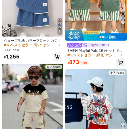
25
6
¥230 節約
¥171 節約
SHEIN Streecool Kids 2ピース/セッ
31
ト 男の子用 テクスチャー ストライ
#1 ベストセラー
わずかなストレッチ ヤングボーイズシャツコーデ
SHEIN 熱帯植物プリント 半袖シャツ
プ ニットシャツ&ショーツセット
100+ sold
6
ショーツセット キッズサマーウェア
#10 ベストセラー
わずかなストレッチ ヤングボーイズシャツコーデ
¥108 節約
2点セット
1,301
80+ sold
¥
-15%
ウェーブ生地 カラーブロック カジュ
967
アル スポーツ 男の子 夏 半袖 セット
#6 ベストセラー
青い ヤングボーイズセット
Playful Pals
¥
-15%
アップ
100+ sold
SHEIN Playful Pals 2枚/セット 男の
4-7 Years
子 カジュアル ファッション 快適 ス
#1 ベストセラー
緑色 ヤングボーイズセット
1,255
4-7 Years
¥
ローガン&車プリント クルーネック
873
ドロップショルダー トップス と ス
¥
-11%
トライププリント ショーツ、春/
4-7 Years
夏、屋外遊び、日常の多用途、夏 男
4-7 Years
の子 2ピースセット
18
5