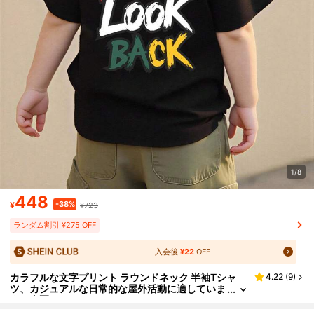
1/8
448
-38%
¥
¥723
ランダム割引 ¥275 OFF
入会後
¥22
OFF
カラフルな文字プリント ラウンドネック 半袖Tシャ
4.22
(
9
)
ツ、カジュアルな日常的な屋外活動に適していま
す、春夏