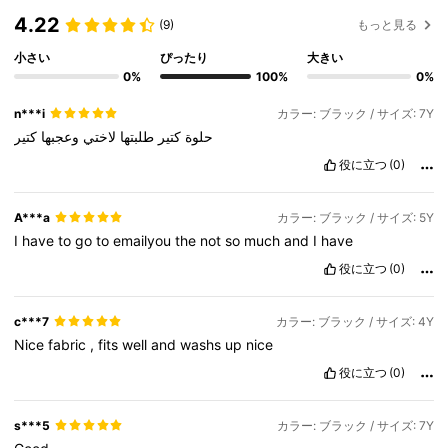
4.22
(9)
もっと見る
小さい
ぴったり
大きい
0%
100%
0%
n***i
カラー: ブラック / サイズ: 7Y
حلوة
كتير
طلبتها
لاختي
وعجبها
كتير
役に立つ
(0)
A***a
カラー: ブラック / サイズ: 5Y
I
have
to
go
to
emailyou
the
not
so
much
and
I
have
役に立つ
(0)
c***7
カラー: ブラック / サイズ: 4Y
Nice
fabric
,
fits
well
and
washs
up
nice
役に立つ
(0)
s***5
カラー: ブラック / サイズ: 7Y