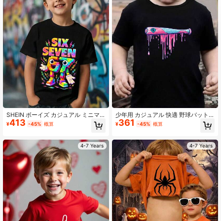
808K フォロワー
4.94
808K フォロワー
4.94
808K フォロワー
4.94
808K フォロワー
4.94
SHEIN ボーイズ カジュアル ミニマ
少年用 カジュアル 快適 野球バット
413
361
リスト Y2Kスタイル 数字67プリン
グラフィック プリント 半袖 ラウン
¥
-45%
概算
¥
-45%
概算
ト、Six&Seven、英字プリント、ス
ドネック Tシャツ
ポーツテイスト、ゆったりとしたラ
808K フォロワー
4.94
ウンドネック半袖Tシャツ
4-7 Years
4-7 Years