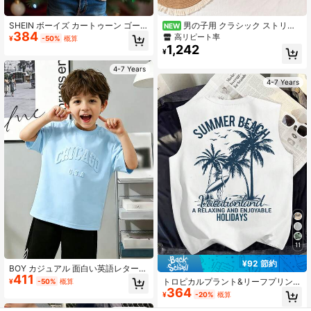
SHEIN ボーイズ カートゥーン ゴー
男の子用 クラシック ストリー
NEW
384
スト&英字プリントTシャツ、パーテ
トカジュアル 万能 カーキ チェック
高リピート率
¥
-50%
概算
ィー、デイリー、アウトドアなど
柄 長袖シャツ デイリーウェア、バケ
1,242
¥
様々なシーンで活躍するファッショ
ーション、集まりに適しています
ナブル
4-7 Years
4-7 Years
11
¥92 節約
BOY カジュアル 面白い英語レター
411
ラウンドネック 半袖Tシャツ、デイ
トロピカルプラント&リーフプリント
¥
-50%
概算
リーウェア、学校、外出、スポー
364
ルーズカジュアルノースリーブトッ
¥
-20%
概算
ツ、春夏のお出かけ、休暇、旅行、
プ、快適でリラックスしたフィッ
リラックス、日光浴に適しています
ト、バックにグラフィックプリン