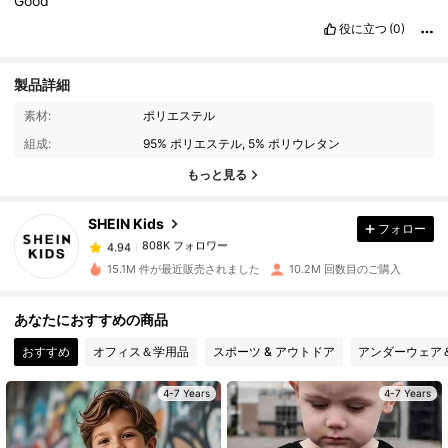
Good
役に立つ
(0)
製品詳細
808K フォロワー
4.94
素材:
ポリエステル
組成:
95% ポリエステル, 5% ポリウレタン
808K フォロワー
4.94
もっと見る
SHEIN Kids
フォロー
808K フォロワー
4.94
a***a
は
1日前
に購入しました
15.1M 件が最近販売されました
10.2M 回数目のご購入
808K フォロワー
4.94
あなたにおすすめの商品
おすすめ
オフィス＆学用品
スポーツ & アウトドア
アンダーウェア
808K フォロワー
4.94
4-7 Years
4-7 Years
808K フォロワー
4.94