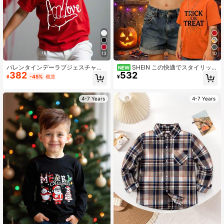
13
10
バレンタインデーラブジェスチャー
SHEIN この快適でスタイリッシ
NEW
382
532
プリントTシャツ、男の子カジュアル
ュなボーイズ用半袖ニットTシャツ
¥
-45%
概算
¥
快適ファッション、外出休暇に適し
は、楽しいスパイダーのカートゥー
ています、夏用レッドショートスリ
ンプリント、ラウンドネックデザイ
ーブトップ
ン、ルーズフィットが特徴で、学
4-7 Years
4-7 Years
校、カジュアルウェア、バケーショ
ン、スポーツ、春/夏に最適です。ま
た、ハロウィンのギフトにもぴった
りです。