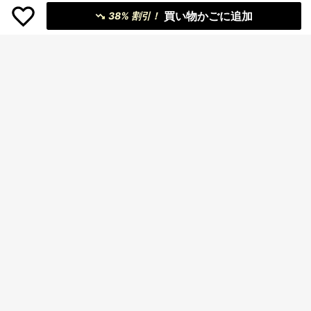
4-7 Years
ト、夏に最適
買い物かごに追加
4-7 Years
38% 割引！
15
SHEIN Explorewe 1枚 ランダム 1枚
440
男の子用 夏新作 面白いカートゥーン
¥
-45%
概算
Genkimix Kids
バナナチキン柄 半袖Tシャツ、面白
SHEIN Genkimix Kids 1個 男の子カ
いDJバナナチキンテーマTシャツ、
386
ジュアル ラウンドネック 半袖トップ
¥
-45%
概算
4-7 Years
ス、ライトブルーベースに"66"数字
プリント、ゆったりとしたリラック
スフィット。夏の日常着、学校、ア
4-7 Years
ウトドア遊び、ストリートアウティ
ング、アメリカンカジュアルスタイ
ル、手軽にスタイリッシュなアクテ
ィブボーイルック向け