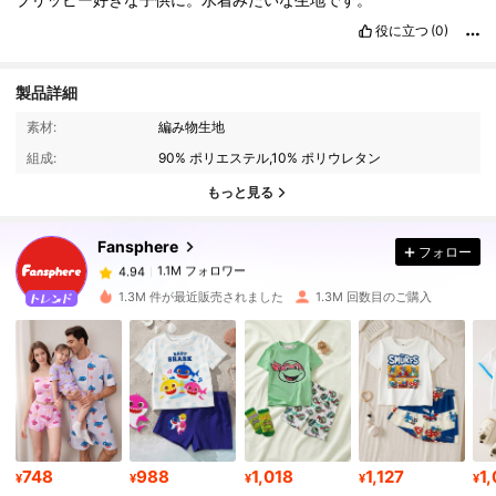
役に立つ
(0)
製品詳細
1.1M フォロワー
4.94
素材:
編み物生地
組成:
90% ポリエステル,10% ポリウレタン
1.1M フォロワー
4.94
もっと見る
Fansphere
フォロー
1.1M フォロワー
4.94
m***5
は
1日前
に購入しました
1.3M 件が最近販売されました
1.3M 回数目のご購入
1.1M フォロワー
4.94
1.1M フォロワー
4.94
1.1M フォロワー
4.94
748
988
1,018
1,127
1
¥
¥
¥
¥
¥