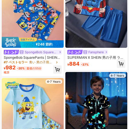
¥246 節約
SpongeBob SquarePants
Fansphere
SpongeBob SquarePants | SHEIN
SUPERMAN X SHEIN 男の子用 ラウ
カートゥーン柄 クルーネック 半袖ト
ンドネック カートゥーン柄 半袖トッ
#7 ベストセラー
青い 男の子用パジャマ
884
¥
-37%
ップス＆ショーツ タイトフィット パ
プス＆ショーツ カジュアル デイリー
982
¥
-20%
最後の55分
ジャマセット 男の子用
ルームウェア パジャマセット
概算
4-7 Years
4-7 Years