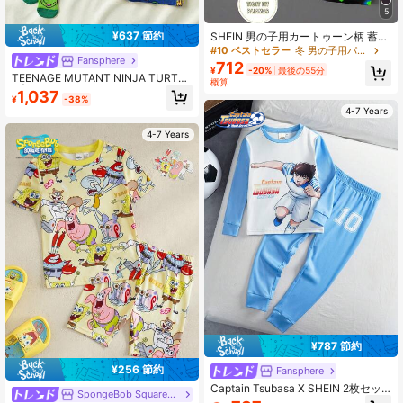
5
¥637 節約
SHEIN 男の子用カートゥーン柄 蓄光
半袖&ショーツ 2ピースパジャマセッ
#10 ベストセラー
冬 男の子用パジャマ
Fansphere
ト
712
¥
-20%
最後の55分
TEENAGE MUTANT NINJA TURTLE
概算
S | SHEIN 男の子用 ラウンドネック
1,037
¥
-38%
総柄 半袖トップス＆ショーツ カジュ
4-7 Years
アル デイリー ルームウェア パジャ
マセット
4-7 Years
¥787 節約
¥256 節約
Fansphere
Captain Tsubasa X SHEIN 2枚セッ
SpongeBob SquarePants
ト 男の子カジュアル カートゥーン