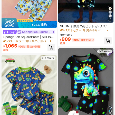
7
¥266 節約
SHEIN 子供用 2点セット かわいい恐
竜柄 光る Tシャツ ショーツ サマーニ
#3 ベストセラー
冬 男の子用パジャマ
SpongeBob SquarePants
ットパジャマ 春夏ホームウェアに適
60+ sold
SpongeBob SquarePants | SHEIN
しています
909
¥
-20%
最後の55分
夏用 ボーイズ カートゥーン プリン
#1 ベストセラー
青い 男の子用パジャマ
概算
ト クルーネック 半袖 スナッグフィ
1,065
¥
-20%
最後の55分
ット ルームウェア
概算
4-7 Years
4-7 Years