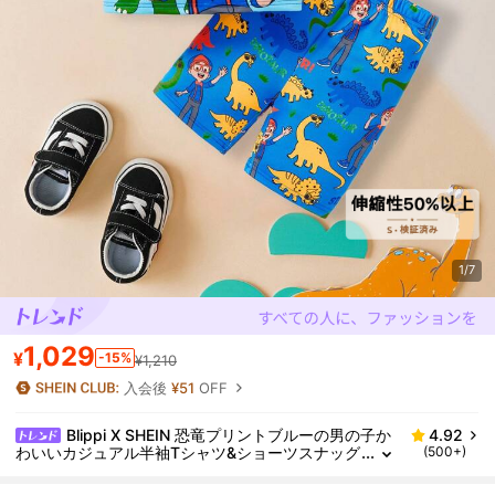
1/7
1,029
¥
-15%
¥1,210
入会後
¥51
OFF
Blippi X SHEIN 恐竜プリントブルーの男の子か
4.92
わいいカジュアル半袖Tシャツ&ショーツスナッグ
(500+)
フィットコンフォータブルパジャマセット