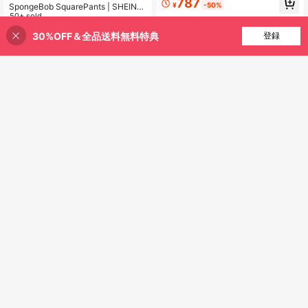
787
¥
-50%
SpongeBob SquarePants | SHEIN
ビッグウィング プリント ラウンドネ
男の子用 半袖クルーネックTシャツ
50+ sold
ック 長袖トップス&パンツ ニット 伸
とショーツのパジャマセット
1,026
縮性 フィットパジャマセット
¥
-20%
最後の55分
4-7 Years
30%OFF＆全品送料無料特典
買い物かごに追加
登録
15% 割引！
概算
4-7 Years
SHEIN 2枚セット 蓄光恐竜プリント
ボーイズ スナッグフィット 半袖 シ
¥333 節約
663
¥
-46%
ョーツ ニット 柔らかく通気性のある
パジャマセット
SpongeBob SquarePants
SpongeBob SquarePants | SHEIN
4-7 Years
男の子 カートゥーン柄 半袖トップ
#1 ベストセラー
に サマーセール 男の子用パジャマ
ショーツ パジャマセット、夏用
200+ sold
1,332