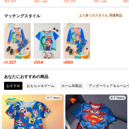
45% OFF
200+ sold
25% OFF
100+ sold
38%
1.1M フォロワー
4.94
マッチングスタイル
より多くのスタイル
, 関連商品
1.1M フォロワー
4.94
1.1M フォロワー
4.94
1,327
554
960
¥
¥
¥
1.1M フォロワー
4.94
あなたにおすすめの商品
1.1M フォロワー
4.94
おすすめ
おもちゃ＆ゲーム
ホーム布製品
アンダーウェア＆ルーム
4-7 Years
4-7 Years