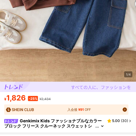
1/4
1,826
-25%
¥
¥2,434
入会後
¥91
OFF
Genkimix Kids ファッショナブルなカラー
5.00
(
30
)
ブロック フリース クルーネック スウェットシ
ャツ プルオーバー ルーズなカーゴポケット デ
ニムジーンズ パンツ セット 男の子用