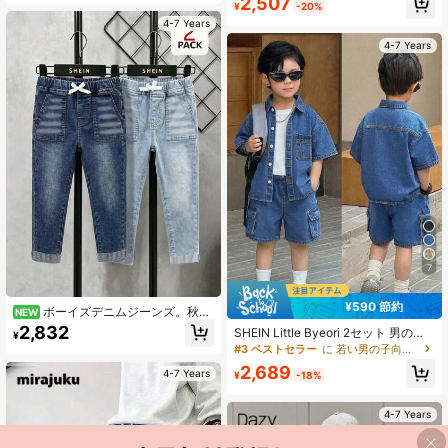
2,507
¥
-20%
4-7 Years
4-7 Years
7
¥590 節約
ボーイズデニムジーンズ。秋の
NEW
新作。ファッションカジュアルスタ
2,832
SHEIN Little Byeori 2セット 男の子
¥
イル。マルチカラーウォッシュ。テ
用 ブルーデニム ルーズ 半袖シャツ
#3 ベストセラー
に 若い男の子向けデニムツーピース
ーパードフィット スリムフィット。
とカーゴショーツ
ソフトコットンデニム生地製、ファ
2,689
4-7 Years
¥
-18%
ッショナブルなボーイズの必須アイ
テム、2点セット、オールシーズン対
応、デイリーウェア、写真撮影、シ
4-7 Years
ョッピング、お出かけ、集まり、音
楽フェスティバルなど。2026年新作