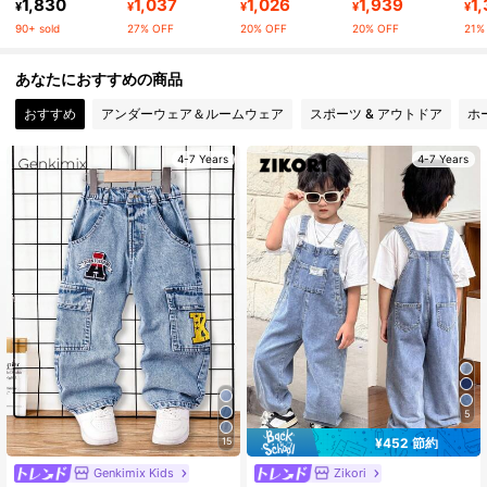
1,830
1,037
1,026
1,939
1
¥
¥
¥
¥
¥
309K フォロワー
4.91
90+ sold
27% OFF
20% OFF
20% OFF
21%
あなたにおすすめの商品
309K フォロワー
4.91
おすすめ
アンダーウェア＆ルームウェア
スポーツ & アウトドア
ホ
309K フォロワー
4.91
4-7 Years
4-7 Years
309K フォロワー
4.91
309K フォロワー
4.91
309K フォロワー
4.91
5
¥452 節約
15
Genkimix Kids
Zikori