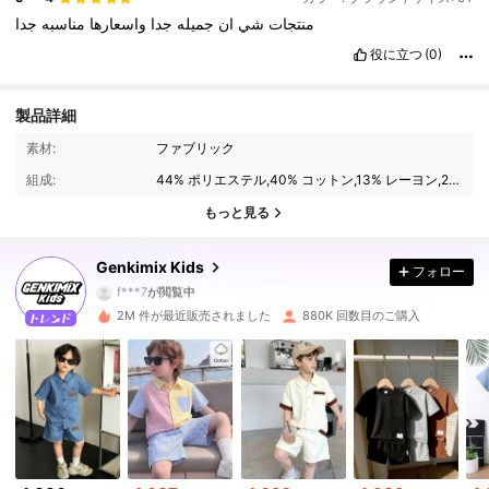
منتجات
شي
ان
جميله
جدا
واسعارها
مناسبه
جدا
役に立つ
(0)
製品詳細
素材:
ファブリック
309K フォロワー
4.91
組成:
44% ポリエステル,40% コットン,13% レーヨン,2% モダール,1% ポリアミド
もっと見る
309K フォロワー
4.91
Genkimix Kids
フォロー
f***7
が閲覧中
309K フォロワー
4.91
2M 件が最近販売されました
880K 回数目のご購入
309K フォロワー
4.91
309K フォロワー
4.91