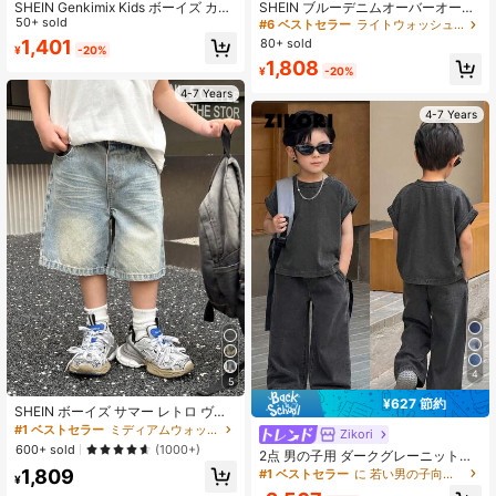
SHEIN Genkimix Kids ボーイズ カジ
SHEIN ブルーデニムオーバーオール
ュアル ルーズフィット ストレートレ
50+ sold
パンツ 足首カフス付き 男の子用
#6 ベストセラー
ライトウォッシュ ヤングボーイズデニム
ッグ コントラストステッチ カーゴジ
80+ sold
1,401
¥
-20%
ーンズ
1,808
¥
-20%
4-7 Years
4-7 Years
4
5
¥627 節約
SHEIN ボーイズ サマー レトロ ヴィ
ンテージ ウォッシュド キャットウィ
#1 ベストセラー
ミディアムウォッシュ ヤングボーイズデニム
Zikori
スカー ルーズフィット ブルーデニム
600+ sold
(1000+)
2点 男の子用 ダークグレーニットデ
バミューダショーツ、春夏ストリー
ニムルーズ半袖トップ&パンツセット
1,809
トウェア、春休み
#1 ベストセラー
に 若い男の子向けデニムツーピース
¥