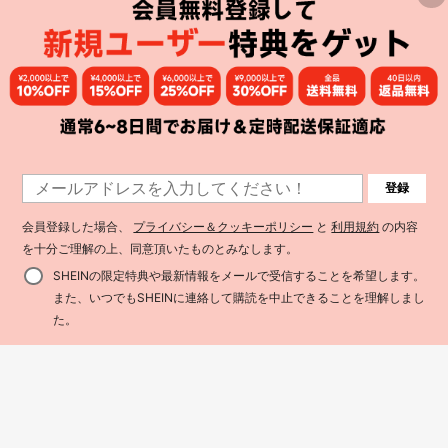
ボーイズデニムジーンズ
15
¥394 節約
登録
Mirajuku
会員登録した場合、
プライバシー＆クッキーポリシー
と
利用規約
の内容
SHEIN Mirajuku ボーイズ ヴィンテ
ージ カジュアル ストリートウェア
を十分ご理解の上、同意頂いたものとみなします。
90+ sold
(1000+)
Dazy Kids
クール マルチポケット ルーズ 快適
1,575
Dazy Kids カジュアル ラウンドネッ
SHEINの限定特典や最新情報をメールで受信することを希望します。
フルエラスティックウエスト ドロー
¥
-20%
クベスト + ストレートレッグジーン
ストリング カフ デニムカーゴパン
#10 高評価
若い男の子向けデニムツーピース
また、いつでもSHEINに連絡して購読を中止できることを理解しまし
ズパンツ 若い男の子用デニムスーツ
ツ、オールマッチ カジュアルファッ
2,402
買い物かごに追加
4-7 Years
25% 割引！
ション 多用途、オールシーズン、バ
¥
-20%
た。
ケーション、バックトゥスクール、
多用途デニムカーゴパンツフィット
4-7 Years