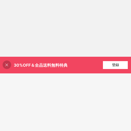
30%OFF＆全品送料無料特典
買い物かごに追加
登録
46% 割引！