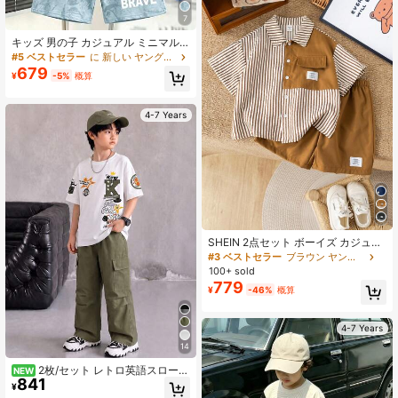
7
キッズ 男の子 カジュアル ミニマル
半袖Tシャツ＆ショーツセット
#5 ベストセラー
に 新しい ヤングボーイズTシャツコーデ
679
¥
-5%
概算
4-7 Years
SHEIN 2点セット ボーイズ カジュア
ル 着心地良い ゆとりのあるシルエッ
#3 ベストセラー
ブラウン ヤングボーイズセット
ト 韓国風 ストライプシャツとカラー
100+ sold
ブロックショーツ、春夏シーズン、
779
¥
-46%
概算
デイリー、スポーツ、アウトドア、
通学、パーティ、休暇、撮影、学校
再開に最適
4-7 Years
14
2枚/セット レトロ英語スローガ
NEW
841
ン グラフィックプリント 男の子用
¥
シンプル デジタルプリント ファッシ