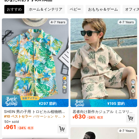
85K フォロワー
4.96
おすすめ
ホーム＆インテリア
ベビー
おもちゃ＆ゲーム
オフィ
85K フォロワー
4.96
4-7 Years
4-7 Years
85K フォロワー
4.96
85K フォロワー
4.96
85K フォロワー
4.96
85K フォロワー
4.96
4
7
¥297 節約
¥195 節約
SHEIN 男の子用 トロピカル植物柄
若者向け新作カジュアル ミニマリス
630
半袖シャツ&ショーツセット キッズ
ト、バケーションスタイル、トロピ
#10 ベストセラー
バケーション ヤングボーイズセット
¥
-24%
概算
夏用 2点セット
カルプラント柄、フレッシュグリー
50+ sold
ントーン、ビーチ、オーシャンレト
961
¥
-24%
概算
ロアメリカン、快適な半袖シャツと
4-7 Years
ショーツセット