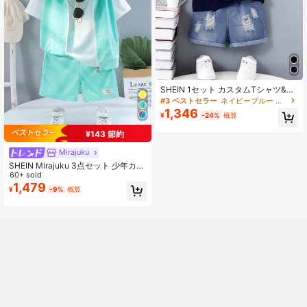
SHEIN 1セット カスタムTシャツ&デ
ニムショーツ 2点 男児用アウトフィ
#3 ベストセラー
ネイビーブルー ヤングボーイズセット
ット
1,346
¥
-24%
概算
¥143 節約
Mirajuku
SHEIN Mirajuku 3点セット 少年カジ
ュアルスポーツ カレッジスタイル か
60+ sold
わいい 夏休み メッシュキャップ、T
1,479
¥
-9%
概算
シャツ+ショーツ+ベスト、白Tシャ
ツ+ライトグリーンショーツ+ライト
グリーンジップベスト、デイリー、
学校、旅行、スポーツ、春夏に適し
ています