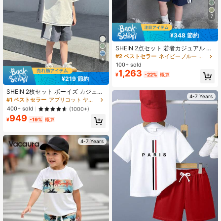
7
¥348 節約
SHEIN 2点セット 若者カジュアル カ
レッジ風 パーカーとショーツセッ
#2 ベストセラー
ネイビーブルー ヤングボーイズセット
5
ト、快適、多用途、実用的なグリー
100+ sold
ンコーディネート、春夏の日常着、
1,263
¥
-22%
概算
スポーツ、屋外、学校、集まり、フ
¥219 節約
ェスティバル、撮影に適しています
SHEIN 2枚セット ボーイズ カジュア
4-7 Years
ル カラーブロック コントラストステ
#1 ベストセラー
アプリコット ヤングボーイズセット
ッチデザインクルーネック ショート
400+ sold
(1000+)
スリーブ ショーツセット、通勤、学
949
校、デイリーカジュアルウェア、春
¥
-19%
概算
夏シーズン適用
4-7 Years