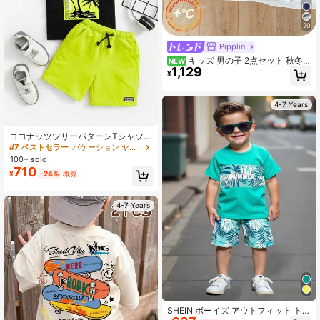
20
Pipplin
キッズ 男の子 2点セット 秋冬
NEW
1,129
カジュアルファッション 3Dレター柄
¥
スウェットセット 幼児服 ストリート
ウェア スクイッシー
4-7 Years
ココナッツツリーパターンTシャツと
ドローストリング付きショーツのカ
#7 ベストセラー
バケーション ヤングボーイズセット
ジュアルアウトフィット 2点セット
100+ sold
710
¥
-24%
概算
4-7 Years
SHEIN ボーイズ アウトフィット ト