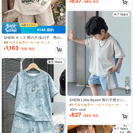
637
ロピカル柄 レタープリント 半袖 Tシ
¥
-46%
概算
ャツ ショートパンツ セット
4-7 Years
6
¥146 節約
SHEIN キッズ 男の子/女の子、男の
子ユニセックス 2点セット 春/夏 カジ
#8 ベストセラー
カーキ ヤングボーイズセット
ュアルファッション柄Tシャツとスト
1,163
¥
-11%
概算
ライプショーツ、男の子夏服、アウ
トフィット、スクイッシー、ヴィン
テージ
4-7 Years
5
SHEIN Little Byeori 男の子用カジュ
アル コントラストカラー ステッチデ
#1 ベストセラー
ベビーブルー ヤングボーイズセット
ザイン ラウンドネック 半袖 ショー
400+ sold
ツセット 2枚組、通勤、学校、デイ
827
¥
-33%
概算
リーカジュアル、スポーツ、春夏シ
ーズンに適しています
4-7 Years