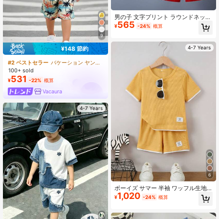
男の子 文字プリント ラウンドネック
565
半袖 カジュアルTシャツ&ショーツセ
¥
-24%
概算
ット
9
4-7 Years
¥148 節約
#2 ベストセラー
バケーション ヤングボーイズセット
100+ sold
531
¥
-22%
概算
Vacaura
4-7 Years
6
ボーイズ サマー 半袖 ワッフル生地
1,020
パッチワーク コントラストカラー カ
¥
-24%
概算
ジュアルスポーツアウトフィット