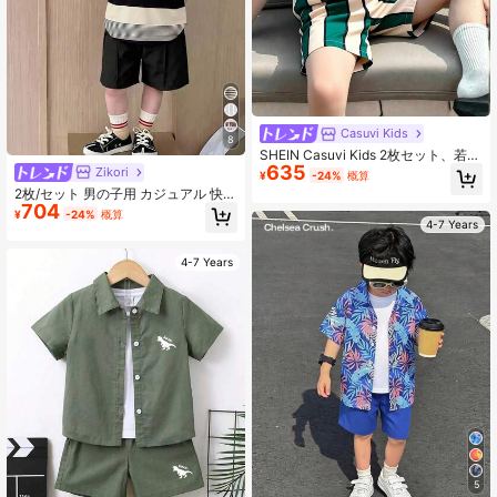
Casuvi Kids
8
SHEIN Casuvi Kids 2枚セット、若い
635
男の子用レインボーストライプの半
Zikori
¥
-24%
概算
袖シャツとカジュアルショーツ
2枚/セット 男の子用 カジュアル 快適
704
多用途 ストライプ クルーネック 半
¥
-24%
概算
袖Tシャツと無地ショーツセット
4-7 Years
4-7 Years
5