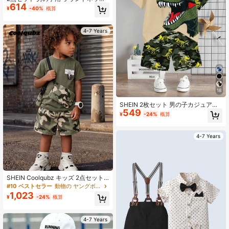
614
タンクトップ&ショーツ、フローラル
¥
-40%
概算
総柄 カジュアル ミニマリスト スト
リートスタイル 多用途 デイリーウェ
ア、トレーニング、バスケットボー
4-7 Years
ル、アウトドアスポーツ、カレッジ
スタイル、春夏秋に適しています
18
SHEIN 2枚セット 男の子カジュアル
549
恐竜プリントクルーネック半袖Tシャ
¥
-24%
概算
ツ&ショーツセット、夏に適していま
す
4-7 Years
SHEIN Coolqubz キッズ 2点セット
ストリートファッション カモフラー
#10 ベストセラー
動物の ヤングボーイズTシャツコーデ
ジュ ボディーバッグ & グラフィック
1,023
¥
-24%
概算
tシャツ 夏用
4-7 Years