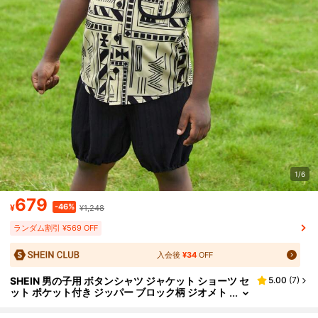
1/6
679
-46%
¥
¥1,248
ランダム割引 ¥569 OFF
入会後
¥34
OFF
SHEIN 男の子用 ボタンシャツ ジャケット ショーツ セ
5.00
(
7
)
ット ポケット付き ジッパー ブロック柄 ジオメト
リックパターン