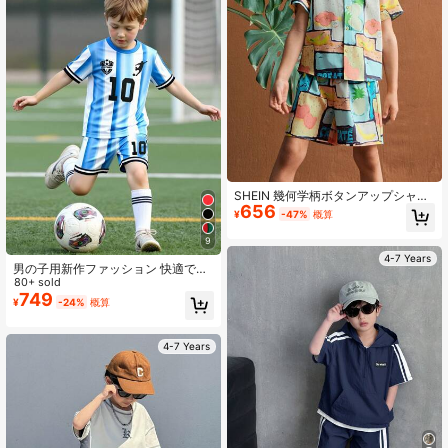
SHEIN 幾何学柄ボタンアップシャツ
656
とゆるいウエストのショーツセット
¥
-47%
概算
男の子用
9
4-7 Years
男の子用新作ファッション 快適で多
用途なスポーツアウトフィット、ナ
80+ sold
ンバー7ロゴデザイン、春の雰囲気、
749
¥
-24%
概算
夏の雰囲気、春&夏アウトフィット、
簡単快適、スタイリッシュな男の子T
シャツ、カジュアルウェア、キッズ
4-7 Years
グラフィック衣類、春&夏Tシャツ、
新スタイル、チルチル、春の雰囲気
チル夏休み、新学期、アウトドア活
動、パーティー、ピクニック、スト
リート写真、キャンパス、フェステ
ィバル、ギフト