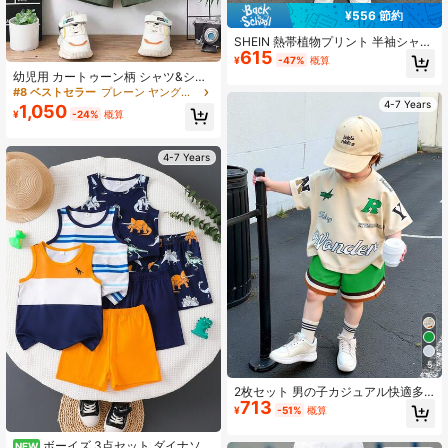
¥556 節約
SHEIN 熱帯植物プリント 半袖シャツ
615
ショーツセット キッズ サマーウェア
¥
-47%
概算
2点セット グリーン 旅行、ビーチ、
幼児用 カートゥーン柄 シャツ&ショ
動物園向け
ーツセット
#8 ベストセラー
プレーン ヤングボーイズシャツコーデ
4-7 Years
1,050
¥
-24%
概算
4-7 Years
5
2枚セット 男の子カジュアル快適多
713
用途プリントパターントップス&コン
¥
-51%
概算
トラストウエストバンドショーツセ
ット、春夏シーズンに適しています
ボーイズ 3点セット ダイナソー
NEW