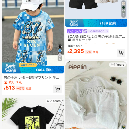
4
¥189 節約
Boarnseorl
#1 ベストセラー
ブラック 男の子用スーツ
高リピート率
BOARNSEORL 2点 男の子紳士風ア
ウトフィット:半袖カラーシャツにリ
#1 ベストセラー
#1 ベストセラー
ブラック 男の子用スーツ
ブラック 男の子用スーツ
ボンタイ、カーキショーツにサスペ
100+ sold
高リピート率
高リピート率
ンダー付き、お洒落でスマートな、
2,395
#1 ベストセラー
ブラック 男の子用スーツ
¥
-7%
概算
誕生日会、結婚式、リングベアラー
高リピート率
に適しています
12
4-7 Years
¥464 節約
男の子用 レター&数字プリント 半袖
Tシャツとショーツ カジュアル デイ
残り 3 点
リーセット
513
¥
-47%
概算
4-7 Years