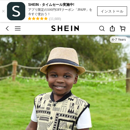
SHEIN - タイムセール実施中!
×
アプリ限定の500円OFFクーポン「JPAPP」を
インストール
今すぐ使おう！
(11,600)
4-7 Years