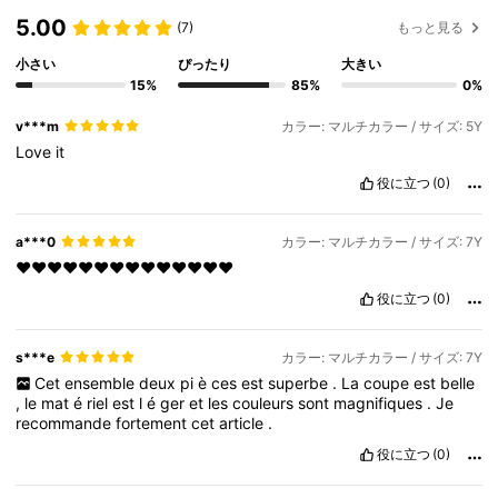
5.00
(7)
もっと見る
小さい
ぴったり
大きい
15%
85%
0%
v***m
カラー: マルチカラー / サイズ: 5Y
Love
it
役に立つ
(0)
a***0
カラー: マルチカラー / サイズ: 7Y
❤️❤️❤️❤️❤️❤️❤️❤️❤️❤️❤️❤️❤️❤️
役に立つ
(0)
s***e
カラー: マルチカラー / サイズ: 7Y
Cet
ensemble
deux
pi
è
ces
est
superbe
.
La
coupe
est
belle
,
le
mat
é
riel
est
l
é
ger
et
les
couleurs
sont
magnifiques
.
Je
recommande
fortement
cet
article
.
役に立つ
(0)