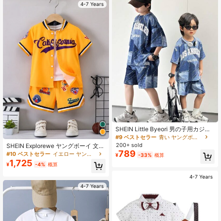
4-7 Years
SHEIN Little Byeori 男の子用カジュ
アル韓国風ルーズレターブルー柄ク
#9 ベストセラー
青い ヤングボーイズセット
ルーネック半袖Tシャツ&ショーツ2
200+ sold
SHEIN Explorewe ヤングボーイ 文字
点セット、通勤、学校、日常カジュ
789
グラフィック ストライプトリム ベー
#10 ベストセラー
イエロー ヤングボーイズセット
¥
-33%
概算
アル外出、スポーツ、春夏の着用に
スボールカラー シャツ & ショートパ
1,725
適しています
¥
-4%
概算
ンツ Tシャツなし
4-7 Years
4-7 Years