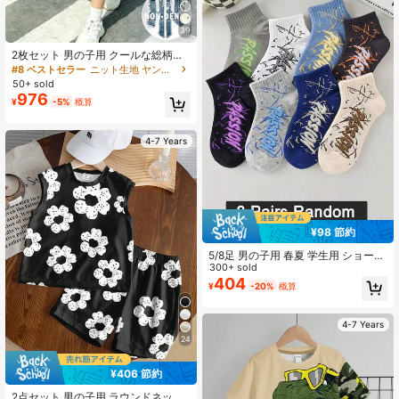
39
2枚セット 男の子用 クールな総柄デ
ザイン 英語スローガンプリント ファ
#8 ベストセラー
ニット生地 ヤングボーイズTシャツコーデ
ッション クルーネック 半袖Tシャツ
50+ sold
＆スポーツショーツセット ホリデー
976
¥
-5%
概算
パーティー向け 春夏カジュアル 快適
夏の必需品 ファッションカジュアル
コーデ 春夏ストリートウェア お出か
けカジュアルウェア 新学期パーティ
4-7 Years
ー向け アウトドアピクニックに最適
¥98 節約
5/8足 男の子用 春夏 学生用 ショート
ソックス、多用途、スタイリッシ
300+ sold
ュ、吸湿性、吸汗性、防臭性 バスケ
404
¥
-20%
概算
ットボールスポーツソックス
4-7 Years
24
¥406 節約
2点セット 男の子用 ラウンドネック