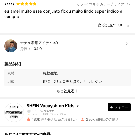
a***s
カラー: マルチカラー / サイズ: 7Y
eu
amei
muito
esse
conjunto
ficou
muito
lindo
super
indico
a
compra
役に立つ
(0)
モデル着用アイテム:
4Y
身長：
104.0
製品詳細
85K フォロワー
4.96
素材:
織物生地
組成:
97% ポリエステル,3% ポリウレタン
85K フォロワー
4.96
もっと見る
85K フォロワー
4.96
SHEIN Vacayshion Kids
フォロー
85K フォロワー
4.96
180K 件が最近販売されました
250K 回数目のご購入
85K フォロワー
4.96
あなたにおすすめの商品