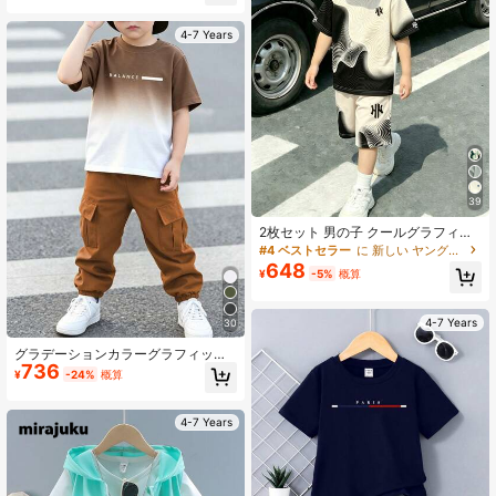
ョナブル 多用途 カジュアル バケー
ション 快適 ラウンドネック Tシャツ
4-7 Years
& ロングパンツセット、ホワイト 半
袖トップス & グリーン ストレートレ
ッグ カーゴパンツ、オールシーズン
対応
39
2枚セット 男の子 クールグラフィッ
ク&パーソナライズレター幾何学プリ
#4 ベストセラー
に 新しい ヤングボーイズTシャツコーデ
ント ラウンドネック 半袖Tシャツ&
648
¥
-5%
概算
スポーツショーツ、ホリデーパーテ
ィー、春/夏カジュアル快適、夏一番
のファッションカジュアルウェア、
4-7 Years
春/夏ストリートウェア、アウトドア
30
カジュアルアウトフィット、学校再
グラデーションカラーグラフィック
開パーティー、アウトドアに適して
736
プリントTシャツとカーゴパンツセッ
います
¥
-24%
概算
ト、パーティー、フェスティバル、
カジュアルな外出などの春夏のファ
ッショナブルなカジュアルアウトフ
4-7 Years
ィット、男の子用