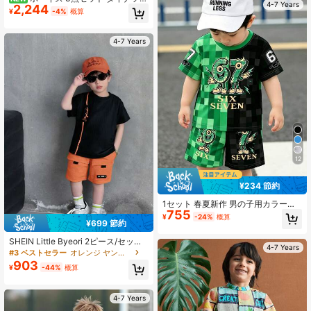
4-7 Years
2,244
プリント カラーブロック タンクトッ
¥
-4%
概算
プ ショーツ 春夏
4-7 Years
12
¥234 節約
1セット 春夏新作 男の子用カラーブ
755
ロックチェック柄半袖シャツとショ
¥
-24%
概算
¥699 節約
ーツセット、クールな67カートゥー
ンプリントが夏のスタイルを演出、
SHEIN Little Byeori 2ピース/セット
ファッションカジュアルで多用途、
4-7 Years
男の子カジュアル 汎用性 ラウンドネ
キャンパスの日常外出やホリデーの
#3 ベストセラー
オレンジ ヤングボーイズセット
ック Tシャツ とネオングリーンユー
装いに最適、多用途で写真映えする
903
¥
-44%
概算
ティリティショーツセット、春夏向
必需品、男の子への完璧なギフト、
け、デイリー、スポーツ、アウトド
簡単におしゃれな夏の多用途男の子
ア、学校、集まり、お祭り、パフォ
服
4-7 Years
ーマンス、フォトシューティングに
適しています