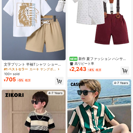
新作 夏ファッション ハンサム
NEW
な男の子 ジェントルマン 2点セット
高リピート率
文字プリント 半袖Tシャツ ショート
赤プリントシャツ + サスペンダーシ
2,243
パンツ 男の子 夏服セット
#1 ベストセラー
カーキ ヤングボーイズセット
¥
-4%
概算
ョーツ ベビーリングベアラー フォー
100+ sold
マルアウトフィットセット 誕生日パ
705
ーティー 幼児シャツセット 男の子の
¥
-5%
概算
4-7 Years
服 男の子のブリティッシュスタイル
かわいい幼児アウトフィット 幼児の
服 男の子のシャツ 男の子の服
4-7 Years