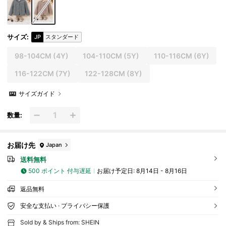
サイズ
:
JP
スタンダード
98-104CM
(4Y)
104-110CM
(5Y)
110-116CM
(6Y)
116-122CM
(7Y)
122-128CM
(8Y)
サイズガイド
数量:
お届け先
Japan
送料無料
500 ポイント 付与遅延
お届け予定日:
8月14日 - 8月16日
返品無料
安全な支払い · プライバシー保護
Sold by & Ships from: SHEIN