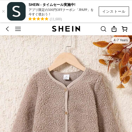
SHEIN - タイムセール実施中!
×
アプリ限定の500円OFFクーポン「JPAPP」を
インストール
今すぐ使おう！
(11,600)
4-7 Years