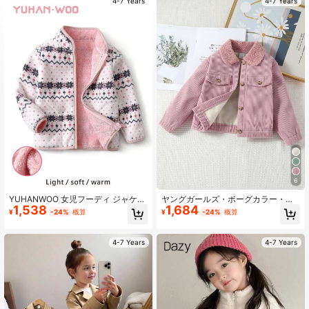
4-7 Years
4-7 Years
7.7K フォロワー
4.93
7.7K フォロワー
4.93
7.7K フォロワー
4.93
7.7K フォロワー
4.93
6
7.7K フォロワー
4.93
YUHANWOO 女児フーディ ジャケッ
ヤングガールズ・ボーグカラー・テ
1,538
1,684
ト あったか中綿入り 防風 フローラ
ディライニング・コーデュロイジャ
¥
-24%
概算
¥
-24%
概算
ル柄 秋冬用 襟付き
ケット
7.7K フォロワー
4.93
4-7 Years
4-7 Years