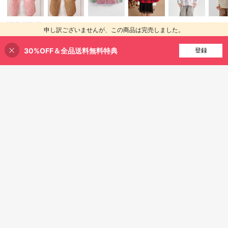
14
6
女の子用 新作 春秋冬 スウィー
NEW
Elladie kids
1,650
ト かわいい ブラウン ポルカドット
¥
-5%
概算
Elladie kids ガールズ用 ピンクファ
申し訳ございませんが、この商品は完売しました。
フリース ジップアップ ジャケット
1,310
ジージャケット、3Dハートテクスチ
コート デイリー カジュアル バケー
¥
-26%
概算
ャパターン装飾、秋冬シーズンに適
ション お出かけ向け エレガント か
30%OFF＆全品送料無料特典
完売
4-7 Years
登録
しています
わいいコーデ
4-7 Years
¥619 節約
Dazy
DAZY 女の子用 パデッド ベースボー
新作 ファッション ガールズトレンチ
2,108
ルコート 秋物
2,006
コート、オータムのガールズ カジュ
¥
-36%
概算
¥
-24%
概算
アル ミッドレングス ダブルブレスト