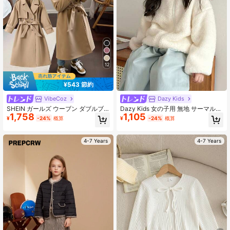
12
¥543 節約
VibeCoz
Dazy Kids
SHEIN ガールズ ウーブン ダブルブ
Dazy Kids 女の子用 無地 サーマルラ
1,758
1,105
レスト ラペル ルーズ ロング フレン
イニング ジャケット
¥
-24%
概算
¥
-24%
概算
チトレンチコート、カジュアル ミリ
タリースタイル、通勤やアウトドア
ウェアに適しています、春/秋/冬、Y
4-7 Years
4-7 Years
2k