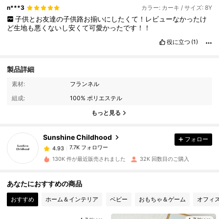
n***3
カラー: カーキ / サイズ: 8Y
子供とお友達の子供路お揃いにしたくて！レビューなかったけ
ど生地も悪くないし安くて可愛かったです！！
役に立つ
(1)
製品詳細
7.7K フォロワー
4.93
素材:
フランネル
組成:
100% ポリエステル
もっと見る
7.7K フォロワー
4.93
Sunshine Childhood
フォロー
7.7K フォロワー
4.93
m***7
は
1日前
に購入しました
130K 件が最近販売されました
32K 回数目のご購入
7.7K フォロワー
4.93
あなたにおすすめの商品
おすすめ
ホーム＆インテリア
ベビー
おもちゃ＆ゲーム
オフィ
7.7K フォロワー
4.93