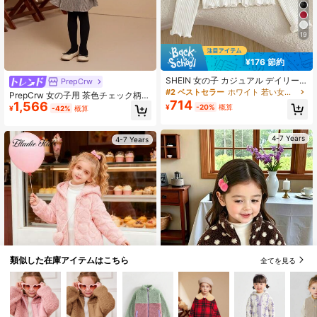
19
¥176 節約
SHEIN 女の子 カジュアル デイリー
PrepCrw
ニット リボンタイ アップ ホワイト
#2 ベストセラー
ホワイト 若い女の子のアウターウェア
PrepCrw 女の子用 茶色チェック柄
スリムフィット オープンフロント 長
714
1,566
黒長袖ラウンドネックウインタージ
¥
-20%
概算
¥
-42%
概算
袖 秋トップス
ャケット、秋冬
4-7 Years
4-7 Years
類似した在庫アイテムはこちら
全てを見る