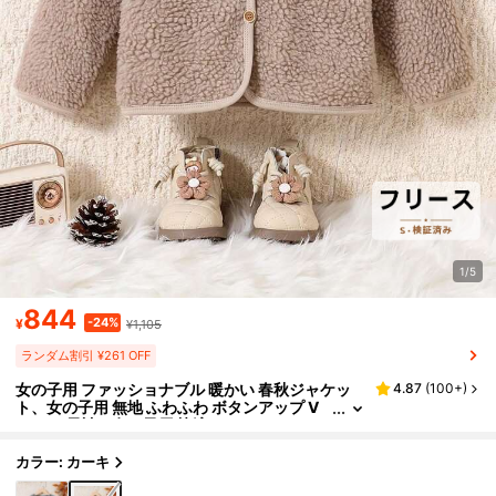
1/5
844
-24%
¥
¥1,105
ランダム割引 ¥261 OFF
女の子用 ファッショナブル 暖かい 春秋ジャケッ
4.87
(
100+
)
ト、女の子用 無地 ふわふわ ボタンアップ V
ネック 長袖、女の子用 快適 カジュアル ソフ
ト 多用途 アクティブウェア、ティーンエイジャー
女の子用 アウトドア ストリートスタイル 個性的
カラー: カーキ
ウェア