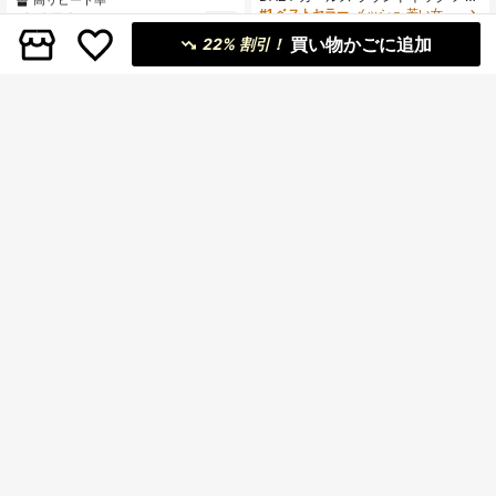
シュドレス、秋のアウトフィット
ントドレス、プリンセスドレス、女
#1 ベストセラー
メッシュ 若い女の子のパーティーウェア
2,058
#6 ベストセラー
ピンク 若い女の子のパーティーウェア
¥
-22%
概算
の子の誕生日パーティーギフトアウ
200+ sold
高リピート率
買い物かごに追加
22% 割引！
トフィット、花嫁介添人ウェディン
2,780
¥
-3%
概算
グドレス、ホリデーセレブレーショ
4-7 Years
ン
4-7 Years
女の子用 刺繍入りペタルスリーブ バ
¥393 節約
ックホロウ メッシュ プリンセスドレ
70+ sold
ス、誕生日パーティー、フラワーガ
3,385
Belle & Velvet
¥
-3%
概算
ール、結婚式、重要な行事、ホリデ
少女用オレンジリボン付きメッシュ
ーセレブレーションアウトフィット
チュールパーティードレス、エレガ
#1 ベストセラー
蝶結び 若い女の子のパーティーウェア
に適しています
ントなプリンセスドレス、誕生日
4-7 Years
200+ sold
会、プロム、学校の発表会、重要な