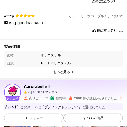
役に立つ
(2)
a***p
カラー: モーヴパープル / サイズ: 8Y
Ang
gandaaaaaaa
...
役に立つ
(1)
製品詳細
112K フォロワー
4.94
素材:
ポリエステル
組成:
100% ポリエステル
112K フォロワー
4.94
もっと見る
Aurorabelle
112K フォロワー
4.94
x***u
は
1日前
に購入しました
高リピート率
創業1年
200K 件が最近販売されました
このストアは
「ブティックトレンディ」
に選ばれました
112K フォロワー
4.94
フォロー
すべての商品