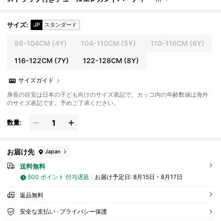
ドレス、誕生日会、バンケット、結婚式、花嫁
介添人、学校の発表会、休日の祝賀会に適していま
す
サイズ
:
JP
スタンダード
98-104CM
(4Y)
104-110CM
(5Y)
110-116CM
(6Y)
116-122CM
(7Y)
122-128CM
(8Y)
サイズガイド
身長の目安は日本の子ども向けのサイズ表記で、カッコ内の年齢数値は海外
のサイズ表記です。予めご了承ください。
数量:
お届け先
Japan
送料無料
500 ポイント 付与遅延
お届け予定日:
8月15日 - 8月17日
返品無料
安全な支払い · プライバシー保護