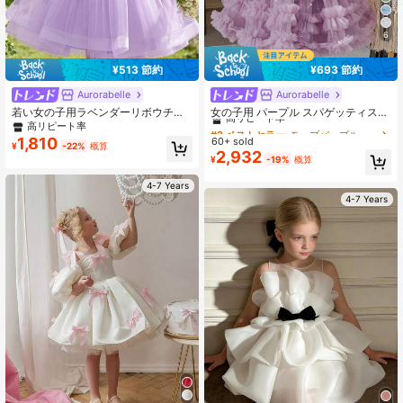
6
¥513 節約
¥693 節約
Aurorabelle
Aurorabelle
#2 ベストセラー
モーブパープル 若い女の子のパーティーウェア
高リピート率
若い女の子用ラベンダーリボウチュ
女の子用 パープル スパゲッティスト
ールパフドレス、エレガントなプリ
ラップ オフショルダー スパンコール
高リピート率
#2 ベストセラー
#2 ベストセラー
モーブパープル 若い女の子のパーティーウェア
モーブパープル 若い女の子のパーティーウェア
ンセスドレス、女の子の誕生日パー
手作りビーズ メッシュ エレガント
1,810
60+ sold
高リピート率
高リピート率
¥
-22%
概算
ティー、結婚式、花嫁介添人ドレ
パーティードレス ケーキスカート プ
2,932
#2 ベストセラー
モーブパープル 若い女の子のパーティーウェア
¥
-19%
概算
ス、ボールガウン、休日の祝賀に適
リンセスドレス 誕生日パーティー イ
高リピート率
しています
ブニングガラ ボールガウン ウェディ
4-7 Years
ング フラワーガール アウトフィット
感謝祭 卒業式ドレス
4-7 Years