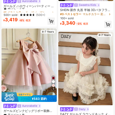
Aurorabelle
#1 ベストセラー
モーブパープル 若い女の子のパーティーウェア
Sweetra Kids
高リピート率
ガールズ ハロウィーンパーティー ロ
ングヘア 刺繍メッシュチュールプリ
SHEIN 新作 丸首 半袖 3Dバタフライ
#1 ベストセラー
#1 ベストセラー
モーブパープル 若い女の子のパーティーウェア
モーブパープル 若い女の子のパーティーウェア
ンセスドレス、女の子の誕生日プレ
ネットヤーンウエストシェイプ ドレ
#3 ベストセラー
マルチカラー 若い女の子のパーティーウェア
高リピート率
高リピート率
500+ sold
(500+)
ゼント、ホリデードレス、フォーマ
ス 式典用 快適 ファッショナブル エ
100+ sold
3,419
#1 ベストセラー
モーブパープル 若い女の子のパーティーウェア
ルガウン、プロム、ランウェイショ
レガント スウィート キュート プリ
¥
-6%
概算
3,340
高リピート率
¥
-3%
概算
ーパフォーマンスに適しています
ンセスのようなドレス
4-7 Years
4-7 Years
5
¥583 節約
#6 ベストセラー
ピンク 若い女の子のパーティーウェア
高リピート率
Aurorabelle
Dazy
#6 ベストセラー
#6 ベストセラー
ピンク 若い女の子のパーティーウェア
ピンク 若い女の子のパーティーウェア
ガールズピンクビッグリボー装飾チ
DAZY ガールズ ラウンドネック メッ
ュールクリスマスパーティーエレガ
高リピート率
高リピート率