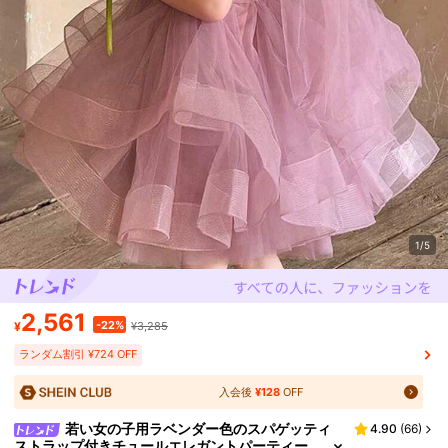
1/5
2,561
-22%
¥
¥3,285
ランダム割引 ¥724 OFF
入会後
¥128
OFF
若い女の子用ラベンダー色のスパゲッティ
4.90
(
66
)
ストラップ付きチュールエレガントパーティー