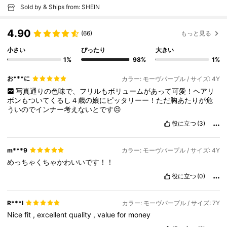
Sold by & Ships from: SHEIN
4.90
(66)
もっと見る
小さい
ぴったり
大きい
1%
98%
1%
お***に
カラー: モーヴパープル / サイズ: 4Y
写真通りの色味で、フリルもボリュームがあって可愛！ヘアリ
ボンもついてくるし４歳の娘にピッタリーー！ただ胸あたりが危
ういのでインナー考えないとです😣
役に立つ
(3)
m***9
カラー: モーヴパープル / サイズ: 4Y
めっちゃくちゃかわいいです！！
役に立つ
(0)
R***l
カラー: モーヴパープル / サイズ: 7Y
Nice
fit
,
excellent
quality
,
value
for
money