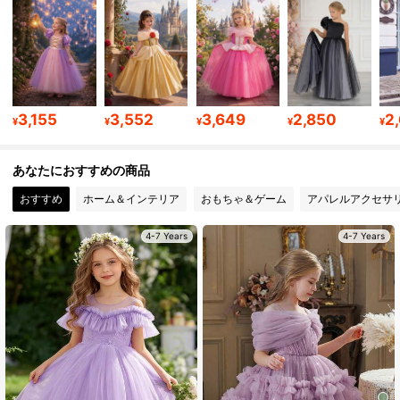
112K フォロワー
4.94
112K フォロワー
4.94
3,155
3,552
3,649
2,850
2
¥
¥
¥
¥
¥
112K フォロワー
4.94
あなたにおすすめの商品
112K フォロワー
4.94
おすすめ
ホーム＆インテリア
おもちゃ＆ゲーム
アパレルアクセサ
4-7 Years
4-7 Years
112K フォロワー
4.94
112K フォロワー
4.94
112K フォロワー
4.94