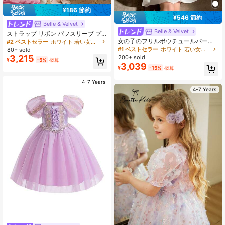
¥186 節約
¥546 節約
Belle & Velvet
Belle & Velvet
ストラップ リボン パフスリーブ プ
リンセスドレス 子供用 子供の誕生日
女の子のフリルボウチュールパーテ
#2 ベストセラー
ホワイト 若い女の子のパーティーウェア
会 花嫁介添人 結婚式 披露宴 卒業式
ィードレス、プリンセスケーキドレ
#1 ベストセラー
ホワイト 若い女の子のパーティーウェア
80+ sold
休日のお祝いに適しています
ス、ベビーの誕生日、記念日、結婚
3,215
200+ sold
¥
-5%
概算
式、休日の祝賀、花嫁介添人に適し
3,039
¥
-15%
概算
ています
4-7 Years
4-7 Years