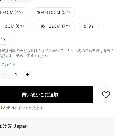
104CM (4Y)
104-110CM (5Y)
-116CM (6Y)
116-122CM (7Y)
8-9Y
11Y
目安は日本の子ども向けのサイズ表記で、カッコ内の年齢数値は海外の
表記です。予めご了承ください。
イズガイド
買い物かごに追加
11
SHEINポイントがたまる
届け先
Japan