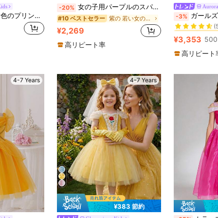
女の子用パープルのスパンコール付きキャップスリーブメッシュプリンセスドレス、パーティーに適しています
ids
Aurora
-20%
#1 ベストセラー
Glamorique Kids 黄色のプリンセスドレス、女の子のドレス、四季スタイル、プリンセススタイルのドレス、豪華、パーティー、誕生日会、大きなイベント、パフォーマンスに適しています。ピンクのメッシュ、プリントドレス、四季の日常着、宝石、パフォーマンス
ガールズ ハロウィーンパーティー ロングヘア 刺繍メッシュチュールプ
-3%
紫の 若い女の子のパーティーウェア
#10 ベストセラー
(
#1 ベストセラー
#1 ベストセラー
¥2,269
(
(
¥3,353
500
#1 ベストセラー
高リピート率
(
高リピート
4-7 Years
4-7 Years
¥383 節約