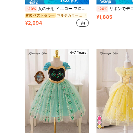
¥523 節約
女の子用 イエロー フローラル メッシュ&シーケンスエンベリッシュ プリンセスパーティードレス
リボンでデコレーションされたイエロー
-20%
-20%
マルチカラー 若い女の子のパーティーウェア
#10 ベストセラー
¥1,885
¥2,094
4-7 Years