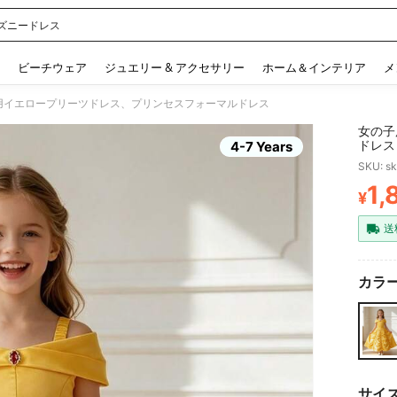
ズニードレス
 and down arrow keys to navigate search 検索履歴 and 人気ワード. Press Enter to 
ビーチウェア
ジュエリー & アクセサリー
ホーム＆インテリア
メ
用イエロープリーツドレス、プリンセスフォーマルドレス
女の子
ドレス
4-7 Years
SKU: s
1,
¥
PR
送
カラー
サイ