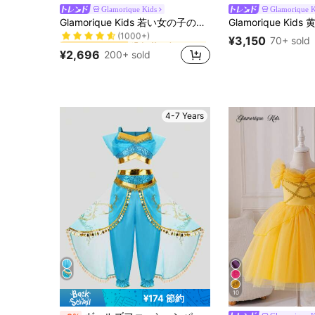
Glamorique Kids
Glamorique K
緑色 若い女の子のパーティーウェア
#2 ベストセラー
Glamorique Kids 若い女の子のプリンセスドレス、グリーンメッシュプリンセスドレス、誕生日パーティー、結婚式、ホリデーフォーマルドレス、パーティーウェア、フロントパネルにグリーンのグリッタープリント、裾にグリッタープリント、中東、ヨーロッパ、アメリカ向け
(1000+)
緑色 若い女の子のパーティーウェア
緑色 若い女の子のパーティーウェア
#2 ベストセラー
#2 ベストセラー
¥3,150
70+ sold
(1000+)
(1000+)
¥2,696
200+ sold
緑色 若い女の子のパーティーウェア
#2 ベストセラー
(1000+)
4-7 Years
10
¥174 節約
青い 若い女の子のパーティーウェア
#3 ベストセラー