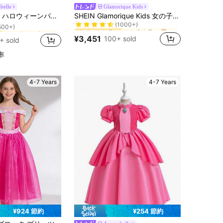
belle
Glamorique Kids
マルチカラー 若い女の子のパーティーウェア
#1 ベストセラー
モーブパープル 若い女の子のパーティーウェア
リンセスドレス、女の子の誕生日プレゼント、ホリデードレス、フォーマルガウン、プロム、ランウェイショーパフォーマンスに適しています
SHEIN Glamorique Kids 女の子用ドットフリル ペタル スリーブ付きプリンセスドレス、誕生日パーティー、結婚式、花嫁介添人ドレス用
(1000+)
500+)
マルチカラー 若い女の子のパーティーウェア
マルチカラー 若い女の子のパーティーウェア
#1 ベストセラー
#1 ベストセラー
モーブパープル 若い女の子のパーティーウェア
モーブパープル 若い女の子のパーティーウェア
(1000+)
(1000+)
500+)
500+)
¥3,451
100+ sold
+ sold
マルチカラー 若い女の子のパーティーウェア
#1 ベストセラー
モーブパープル 若い女の子のパーティーウェア
(1000+)
500+)
率
4-7 Years
4-7 Years
¥924 節約
¥254 節約