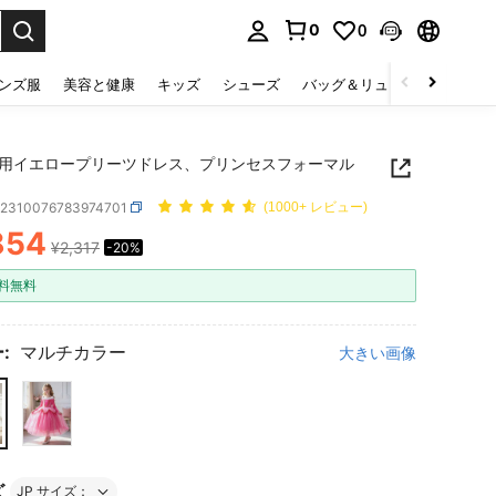
0
0
select.
ンズ服
美容と健康
キッズ
シューズ
バッグ＆リュック
下着＆
用イエロープリーツドレス、プリンセスフォーマル
k2310076783974701
(1000+ レビュー)
854
¥2,317
-20%
ICE AND AVAILABILITY
料無料
:
マルチカラー
大きい画像
ズ
JP サイズ：