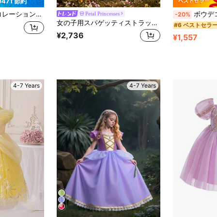
¥471 節約
のプリンセスドレス 子供用女の子向け
ボウデコレーション
Petal Princesses
-20%
女の子用スパゲッティストラップ サテン エレガント プリンセスドレス、ふわふわフラワーガールドレス パーティー向け (Vネック スパンコール 非位置指定ステッチ)、ヘッドバンドは含まれていません
#6 ベストセラ
¥2,736
¥1,557
4-7 Years
4-7 Years