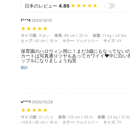
日本のレビュー
4.86
f***4
2024/10/15
サイズ感: 大きい, 身長: 88 cm / 35 in, 体重: 11 kg / 24 lbs, バスト: 40
サイズ感:
大きい
身長:
88 cm / 35 in
体重:
11 kg / 24 lbs
ヒップ:
40 cm / 16 in
カラー:
マルチカラー
サイズ:
4Y
保育園のハロウィン用に！まだ3歳にもなってない
カートは写真通りツヤもあってカワイイ❤︎中に白い
ップルになりましょうね笑
翻訳
a***1
2025/10/28
サイズ感: ぴったり, 身長: 115 cm / 45 in, 体重: 23 kg / 51 lbs, ウエスト
サイズ感:
ぴったり
身長:
115 cm / 45 in
体重:
23 kg / 51 lb
バスト:
40 cm / 16 in
カラー:
マルチカラー
サイズ:
7Y