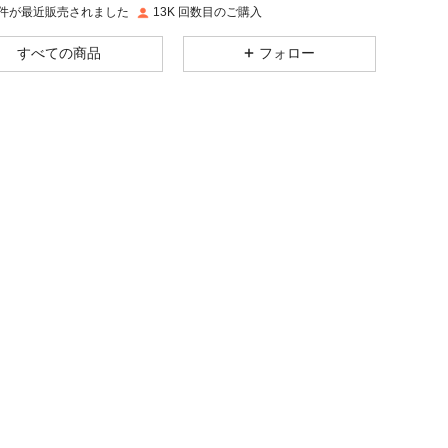
K 件が最近販売されました
13K 回数目のご購入
4.90
143
4.9K
すべての商品
フォロー
4.90
143
4.9K
イズ: 4Y
4.90
143
4.9K
4.90
143
4.9K
4.90
143
4.9K
4.90
143
4.9K
4.90
143
4.9K
, サイズ: 7Y