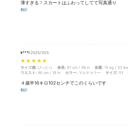
薄すぎる！スカートはふわってしてて写真通り
翻訳
k***i
2025/10/5
サイズ感: ぴったり, 身長: 97 cm / 38 in, 体重: 15 kg / 33 lbs, バスト: 
サイズ感:
ぴったり
身長:
97 cm / 38 in
体重:
15 kg / 33 lb
ウエスト:
46 cm / 18 in
カラー:
マルチカラー
サイズ:
5Y
４歳半16キロ102センチでこのくらいです
翻訳