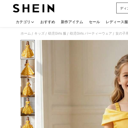
ディ
Use up
カテゴリ
おすすめ
新作アイテム
セール
レディース服
ホーム
キッズ
幼児Girls 服
幼児Girls パーティーウェア
女の子
/
/
/
/