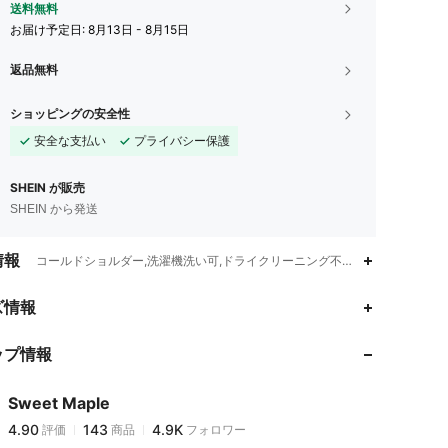
送料無料
お届け予定日:
8月13日 - 8月15日
返品無料
ショッピングの安全性
安全な支払い
プライバシー保護
SHEIN が販売
SHEIN から発送
情報
コールドショルダー,洗濯機洗い可,ドライクリーニング不可,No
4.90
143
4.9K
ズ情報
ップ情報
4.90
143
4.9K
Sweet Maple
4.90
143
4.9K
評価
商品
フォロワー
f***i
は
1日前
に購入しました