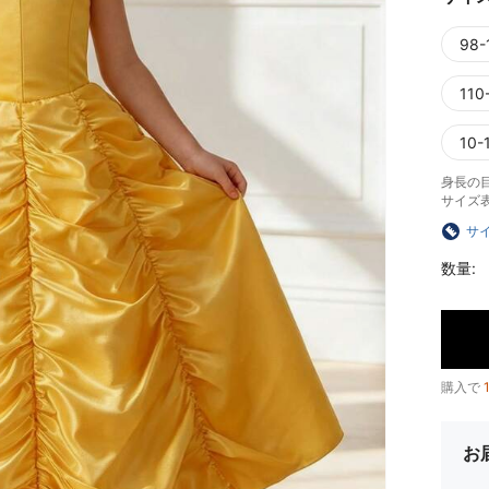
98-
110
10-
身長の
サイズ
サ
数量:
購入で
お